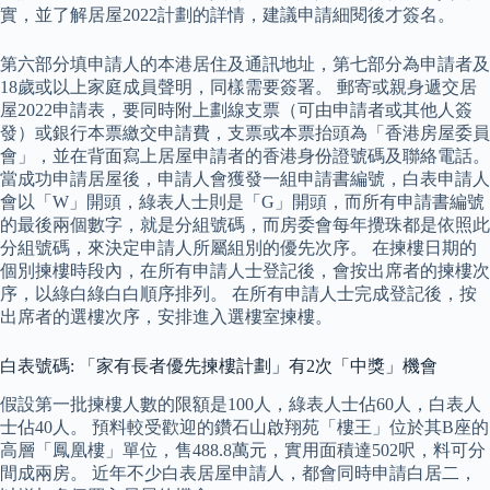
實，並了解居屋2022計劃的詳情，建議申請細閱後才簽名。
第六部分填申請人的本港居住及通訊地址，第七部分為申請者及
18歲或以上家庭成員聲明，同樣需要簽署。 郵寄或親身遞交居
屋2022申請表，要同時附上劃線支票（可由申請者或其他人簽
發）或銀行本票繳交申請費，支票或本票抬頭為「香港房屋委員
會」，並在背面寫上居屋申請者的香港身份證號碼及聯絡電話。
當成功申請居屋後，申請人會獲發一組申請書編號，白表申請人
會以「W」開頭，綠表人士則是「G」開頭，而所有申請書編號
的最後兩個數字，就是分組號碼，而房委會每年攪珠都是依照此
分組號碼，來決定申請人所屬組別的優先次序。 在揀樓日期的
個別揀樓時段內，在所有申請人士登記後，會按出席者的揀樓次
序，以綠白綠白白順序排列。 在所有申請人士完成登記後，按
出席者的選樓次序，安排進入選樓室揀樓。
白表號碼: 「家有長者優先揀樓計劃」有2次「中獎」機會
假設第一批揀樓人數的限額是100人，綠表人士佔60人，白表人
士佔40人。 預料較受歡迎的鑽石山啟翔苑「樓王」位於其B座的
高層「鳳凰樓」單位，售488.8萬元，實用面積達502呎，料可分
間成兩房。 近年不少白表居屋申請人，都會同時申請白居二，