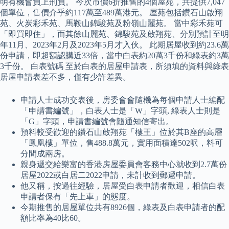
明有機會負上刑負。 今次市價6折推售的4個屋苑，共提供7,047
個單位，售價介乎約117萬至489萬港元。 屋苑包括鑽石山啟翔
苑、火炭彩禾苑、馬鞍山錦駿苑及粉嶺山麗苑。 當中彩禾苑可
「即買即住」，而其餘山麗苑、錦駿苑及啟翔苑、分別預計至明
年11月、2023年2月及2023年5月才入伙。 此期居屋收到約23.6萬
份申請，即超額認購近33倍，當中白表約20萬3千份和綠表約3萬
3千份。 白表號碼 至於白表的居屋申請表，所須填的資料與綠表
居屋申請表差不多，僅有少許差異。
申請人士成功交表後，房委會會隨機為每個申請人士編配
「申請書編號」，白表人士是「W」字頭, 綠表人士則是
「G」字頭，申請書編號會隨通知信寄出。
預料較受歡迎的鑽石山啟翔苑「樓王」位於其B座的高層
「鳳凰樓」單位，售488.8萬元，實用面積達502呎，料可
分間成兩房。
親身遞交給樂富的香港房屋委員會客務中心就收到2.7萬份
居屋2022或白居二2022申請，未計收到郵遞申請。
他又稱，按過往經驗，居屋受白表申請者歡迎，相信白表
申請者保有「先上車」的態度。
今期推售的居屋單位共有8926個，綠表及白表申請者的配
額比率為40比60。