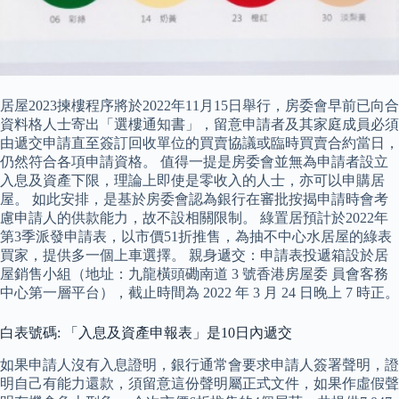
居屋2023揀樓程序將於2022年11月15日舉行，房委會早前已向合
資料格人士寄出「選樓通知書」，留意申請者及其家庭成員必須
由遞交申請直至簽訂回收單位的買賣協議或臨時買賣合約當日，
仍然符合各項申請資格。 值得一提是房委會並無為申請者設立
入息及資產下限，理論上即使是零收入的人士，亦可以申購居
屋。 如此安排，是基於房委會認為銀行在審批按揭申請時會考
慮申請人的供款能力，故不設相關限制。 綠置居預計於2022年
第3季派發申請表，以市價51折推售，為抽不中心水居屋的綠表
買家，提供多一個上車選擇。 親身遞交：申請表投遞箱設於居
屋銷售小組（地址：九龍橫頭磡南道 3 號香港房屋委 員會客務
中心第一層平台），截止時間為 2022 年 3 月 24 日晚上 7 時正。
白表號碼: 「入息及資產申報表」是10日內遞交
如果申請人沒有入息證明，銀行通常會要求申請人簽署聲明，證
明自己有能力還款，須留意這份聲明屬正式文件，如果作虛假聲