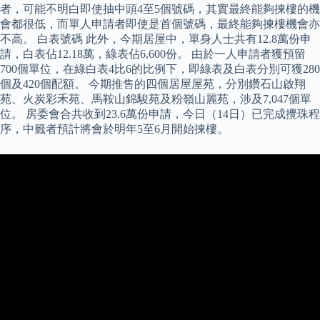
者，可能不明白即使抽中頭4至5個號碼，其實最終能夠揀樓的機
會都很低，而單人申請者即使是首個號碼，最終能夠揀樓機會亦
不高。 白表號碼 此外，今期居屋中，單身人士共有12.8萬份申
請，白表佔12.18萬，綠表佔6,600份。 由於一人申請者獲預留
700個單位，在綠白表4比6的比例下，即綠表及白表分別可獲280
個及420個配額。 今期推售的四個居屋屋苑，分別鑽石山啟翔
苑、火炭彩禾苑、馬鞍山錦駿苑及粉嶺山麗苑，涉及7,047個單
位。 房委會合共收到23.6萬份申請，今日（14日）已完成攪珠程
序，中籤者預計將會於明年5至6月開始揀樓。