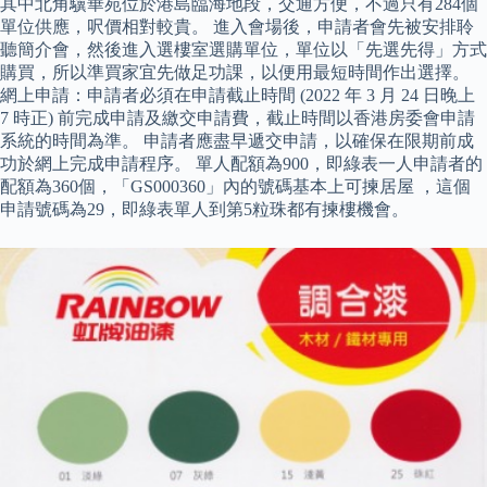
其中北角驥華苑位於港島臨海地段，交通方便，不過只有284個
單位供應，呎價相對較貴。 進入會場後，申請者會先被安排聆
聽簡介會，然後進入選樓室選購單位，單位以「先選先得」方式
購買，所以準買家宜先做足功課，以便用最短時間作出選擇。
網上申請：申請者必須在申請截止時間 (2022 年 3 月 24 日晚上
7 時正) 前完成申請及繳交申請費，截止時間以香港房委會申請
系統的時間為準。 申請者應盡早遞交申請，以確保在限期前成
功於網上完成申請程序。 單人配額為900，即綠表一人申請者的
配額為360個，「GS000360」內的號碼基本上可揀居屋 ，這個
申請號碼為29，即綠表單人到第5粒珠都有揀樓機會。