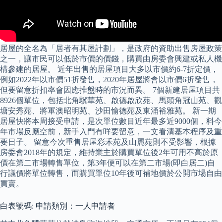
居屋的全名為「居者有其屋計劃」，是政府的資助出售房屋政策
之一，讓市民可以低於市價的價錢，購買由房委會興建或私人機
構參建的居屋。 近年出售的居屋項目大多以市價約6-7折定價，
例如2022年以市價51折發售，2020年居屋將會以市價6折發售，
但要留意折扣率會因應推盤時的市況而異。 7個新建居屋項目共
8926個單位，包括北角驥華苑、啟德啟欣苑、馬頭角冠山苑、觀
塘安秀苑、將軍澳昭明苑、沙田愉德苑及東涌裕雅苑。 新一期
居屋快將本周接受申請，是次單位數目近年最多近9000個，料今
年市場反應空前，新手入門有咩要留意，一文看清基本程序及重
要日子。 留意今次重售居屋彩禾苑及山麗苑則不受影響，根據
房委會2018年的規定，維持業主於購買單位後2年可用不高於原
價在第二市場轉售單位，第3年便可以在第二市場(即白居二)自
行議價將單位轉售，而購買單位10年後可補地價於公開市場自由
買賣。
白表號碼: 申請類別：一人申請者