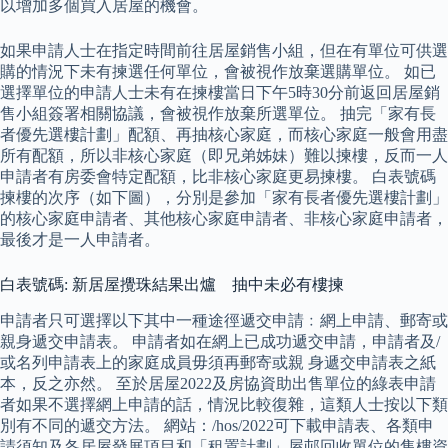
以增加多個買入居屋的機會。
如果申請人士在指定時間前往居屋銷售小組，但在有單位可供選
購的情況下未有揀選任何單位，會被視作放棄選購單位。 如已
選擇單位的申請人士未有在揀樓當日下午5時30分前返回居屋銷
售小組簽署相關協議，會被視作放棄所選單位。 抽完「家有長
者優先選樓計劃」配額、再抽核心家庭，而核心家庭一般會用盡
所有配額，所以非核心家庭（即兄弟姊妹）難以揀樓，反而一人
申請者有房委會特定配額，比非核心家庭更易揀樓。 白表號碼
揀樓的次序（如下圖），分別是參加「家有長者優先選樓計劃」
的核心家庭申請者、其他核心家庭申請者、非核心家庭申請者，
最後才是一人申請者。
白表號碼: 新居屋攪珠結果出爐 抽中未必有樓揀
申請者只可選擇以下其中一種途徑遞交申請﹕網上申請、郵寄或
親身遞交申請表。 申請者如在網上已成功遞交申請，申請者及/
或名列申請表上的家庭成員毋須再郵寄或親 身遞交申請表之紙
本，反之亦然。 至於居屋2022及房協資助出售單位的綠表申請
者如果不選擇網上申請的話，情況比較復雜，這類人士按以下類
別有不同的遞交方法。 網站：/hos/2022可下載申請表、各類申
請須知及各居屋發展項目和「租置計劃」屋邨回收單位的售樓資