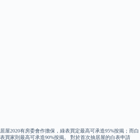
居屋2020有房委會作擔保，綠表買定最高可承造95%按揭；而白
表買家則最高可承造90%按揭。 對於首次抽居屋的白表申請