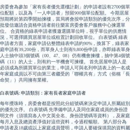
房委會為參加「家有長者優先選樓計劃」的申請者設有2700個單
位配額，以及為「一人申請者」預留900個單位配額。 今期居屋
預期將於第四季開始揀樓，當局將會按申請類別的優先次序，分
批發信邀請合資格申請者前往樂富房委會客戶服務中心揀選單
位。 合資格的綠表申請者獲邀選購單位時，視乎單位的供應情
況，可選擇購買居屋單位或租置計劃回收單位。 白表號碼 綠表
申請者方面，家庭申請佔整體綠表申請約90%，換算下，綠表家
庭申請有39,200份，而單身人士則有9,800份申請，亦即綠表單身
人士抽中頭3個號碼（00、47、08）仍有機會揀樓，抽中第4個號
碼（11）的人士，則有約一半機會可揀樓。 首先居屋申請人是
必須成為所購買單位的業主，申請人可與名列申請表上的一名成
年家庭成員以不可由第三者繼受的「聯權共有」方式（俗稱「長
命契」）共同擁有業權。
白表號碼: 申請類別：家有長者家庭申請者
每年攪珠時，房委會都是按照此分組號碼來決定申請人所屬組別
的優先次序。 白表號碼 先準備申請人及同住家庭成員的身份證
明文件（須填寫各人中文英全名、身份證號碼等資料），及家庭
每月入息及總資產淨值好這些資料，令過程暢順。 第八部分為
申請者及18歲或以上家庭成員聲明，申請人要確保填寫的資料屬