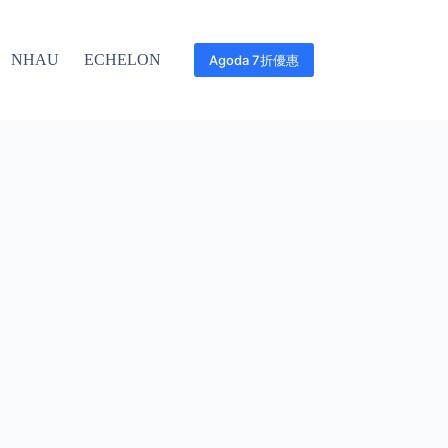
NHAU
ECHELON
Agoda 7折優惠