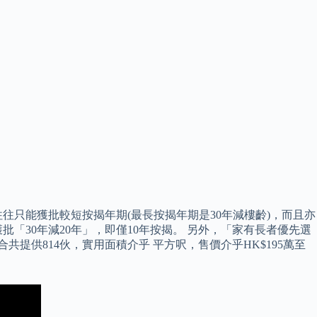
往只能獲批較短按揭年期(最長按揭年期是30年減樓齡)，而且亦
「30年減20年」，即僅10年按揭。 另外，「家有長者優先選
供814伙，實用面積介乎 平方呎，售價介乎HK$195萬至