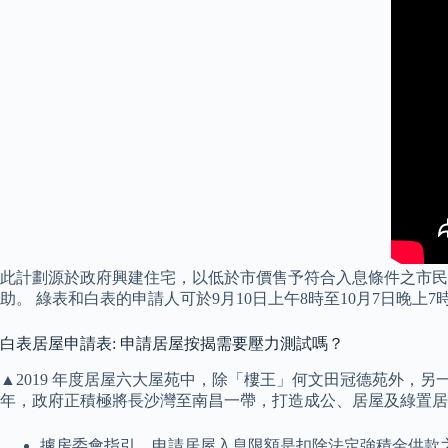
此計劃源於政府興建住宅，以低於市價售予符合入息條件之市民
助。 綠表和白表的申請人可於9月10日上午8時至10月7日晚上
白表居屋申請表: 申請居屋按揭需要壓力測試嗎？
▲2019 年度居屋六大屋苑中，除「樓王」何文田冠德苑外，另
年，政府正積極將長沙灣至南昌一帶，打造成公、居屋及綠置居的
據房委會指引，申請居屋入息限額是扣除法定強積金供款