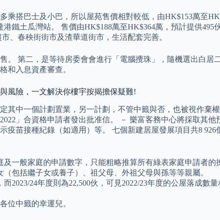
搭巴士及小巴，所以屋苑售價相對較低，由HK$153萬至HK$3
鐵土瓜灣站。 售價由HK$188萬至HK$364萬，預計提供4
超市、春秧街街市及渣華道街市，生活配套完善。
轉售。 第二，是等待房委會會進行「電腦攪珠」，隨機選出白居
格和入息資產審查。
責與風險，一文解決你樓宇按揭擔保疑難!
其中一個計劃置業，另一計劃，不管中籤與否，也被視作棄權。 「
二2022」合資格申請者發出批准信。 － 樂富客務中心將採取
疫苗接種紀錄（如適用）等。 七個新建居屋發展項目共8 92
庭及一般家庭的申請數字，只能粗略推算所有綠表家庭申請者的
女（包括繼子女或養子）、祖父母、外祖父母與孫等等親屬。
，而2023/24年度則為22,500伙，可見2022/23年度的公屋落
。
喜各位中籤的幸運兒。