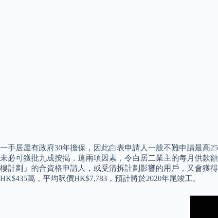
一手居屋有政府30年擔保，因此白表申請人一般不難申請最高2
未必可獲批九成按揭，這兩項因素，令白居二業主的每月供款額倍
樓計劃」的合資格申請人，或受清拆計劃影響的用戶，又會獲得更高
HK$435萬，平均呎價HK$7,783，預計將於2020年尾竣工。