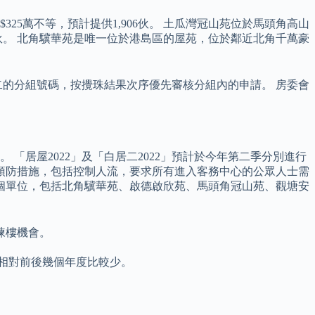
25萬不等，預計提供1,906伙。 土瓜灣冠山苑位於馬頭角高山
95伙。 北角驥華苑是唯一位於港島區的屋苑，位於鄰近北角千萬豪
二的分組號碼，按攪珠結果次序優先審核分組內的申請。 房委會
居屋2022」及「白居二2022」預計於今年第二季分別進行
其他預防措施，包括控制人流，要求所有進入客務中心的公眾人士需
6個單位，包括北角驥華苑、啟德啟欣苑、馬頭角冠山苑、觀塘安
揀樓機會。
成數量相對前後幾個年度比較少。