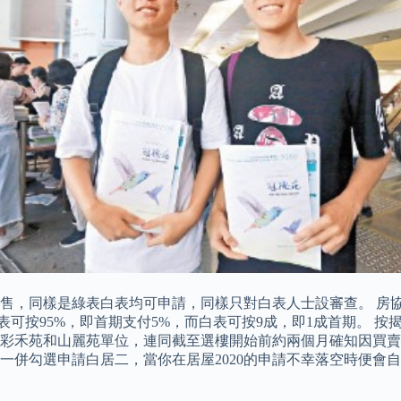
 折發售，同樣是綠表白表均可申請，同樣只對白表人士設審查。 
可按95%，即首期支付5%，而白表可按9成，即1成首期。 按揭
回的彩禾苑和山麗苑單位，連同截至選樓開始前約兩個月確知因買賣
一併勾選申請白居二，當你在居屋2020的申請不幸落空時便會