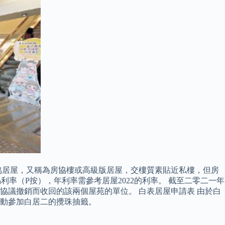
房協居屋，又稱為房協樓或高級版居屋，交樓質素貼近私樓，但房
利率（P按），年利率需參考居屋2022的利率。 截至二零二一年
協議撤銷而收回的該兩個屋苑的單位。 白表居屋申請表 由於白
自動參加白居二的攪珠抽籤。