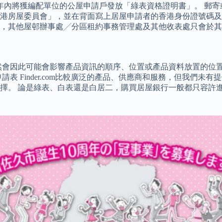
內將獲編配單位的公屋申請戶發放「綠表資格證明書」。 郵寄或
港房屋委員會」，並在背面寫上居屋申請者的香港身份證號碼及
，其他屋邨辦事處╱分區租約事務管理處及其他收表處只會於其個
然會因此可能會影響產品資訊的順序、位置或產品資料放置的位置
表 Finder.com比較廣泛的產品、供應商和服務，但我們未
擇。 論是綠表、白表還是白居二，購買居屋銀行一般都只容許進