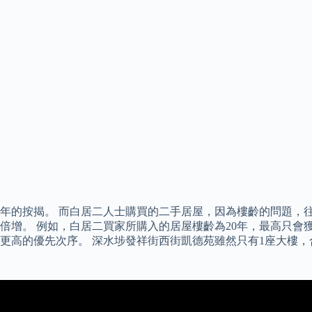
5年的按揭。 而白居二人士購買的二手居屋，因為樓齡的問題，往
增。 例如，白居二買家所購入的居屋樓齡為20年，最高只會獲批
的優先次序。 深水埗發祥街西街凱德苑雖然只有1座大樓，合共提