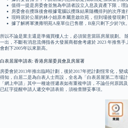
值得一提是房委會並無為申請者設立入息及資產下限，理
房委會在攪珠後會根據電腦以攪珠結果隨機排列的次序進
現時居於公屋的林小姐原本屬意啟欣苑，但到場後發現剩
據了解將軍澳雍明苑A座單位已售罄，B座只剩下少於7伙
所以不論是業主還是準備買樓人士，必須留意當區房屋規劃。 
一出，不斷有消息流傳指各大發展商都會考慮於 2023 年推售
會創下2005年以來新高。
白表居屋申請表: 香港房屋委員會及房屋署
房委會於2013年推出臨時計劃，後於2017年把計劃恆常化
得知，白居二是為白表人士而設，全名為「白表居屋第二市場計劃
「網上申請」其中一種途徑遞表如有重複申請，不論任何原因及
已紅字提醒申請人遞交申請表前，須檢查辦妥事項。