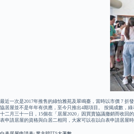
最近一次是2017年推售的綠怡雅苑及翠鳴臺，當時以市價 7
協居屋並不是年年有供應，至今只推出4期項目。 按揭成數，綠表
十二月三十一日，15個在「居屋2020」因買賣協議撤銷而收
表申請居屋的資格與白居二相同，大家可以在以白表申請居屋時
白表居屋申請表: 業主賠訂5大著數