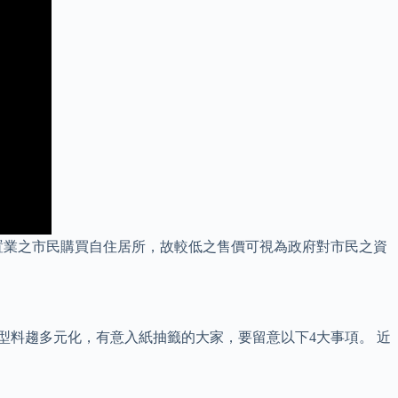
置業之市民購買自住居所，故較低之售價可視為政府對市民之資
類型料趨多元化，有意入紙抽籤的大家，要留意以下4大事項。 近
。