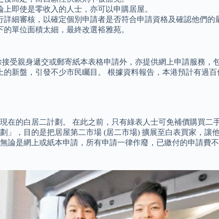
論上即使是零收入的人士，亦可以申購居屋。
行詳細審核，以確定個別申請者是否符合申請資格及確認他們的
下的單位面積太細，最終改選裕雅苑。
。
除接受親身遞交或郵寄紙本表格申請外，亦提供網上申請服務，包
手上的新盤，引發不少市民矚目。 根據資料報告，本港預計有過百
，變成現在的白居二計劃。 在此之前，只有綠表人士可免補價購買
」，目的是把居屋第二市場 (居二市場) 擴展至白表買家，讓
無論是網上或紙本申請，所有申請一律作廢，已繳付的申請費不