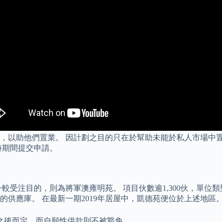
，以助他們置業。 因計劃之目的只在於幫助未能於私人市場中
7時期間提交申請。
一較受注目的，則為將軍澳雍明苑。 項目伙數逾1,300伙，單位
供應庫。 在最新一期2019年居屋中，凱德苑便位於上述地區
之後而定，而自願性供款則不被豁免。