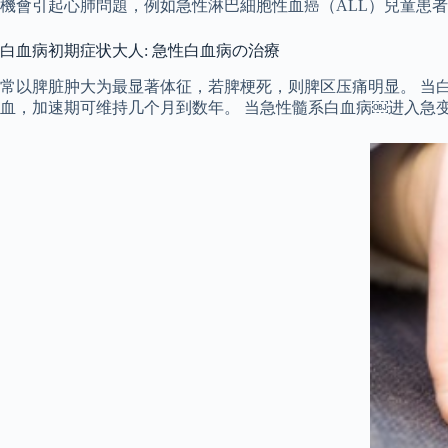
機會引起心肺問題，例如急性淋巴細胞性血癌（ALL）兒童患
白血病初期症状大人: 急性白血病の治療
常以脾脏肿大为最显著体征，若脾梗死，则脾区压痛明显。 当
血，加速期可维持几个月到数年。 当急性髓系白血病￼进入急