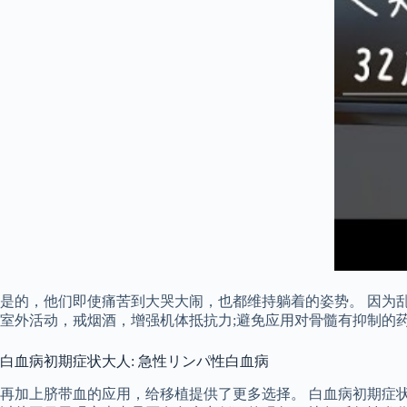
是的，他们即使痛苦到大哭大闹，也都维持躺着的姿势。 因为
室外活动，戒烟酒，增强机体抵抗力;避免应用对骨髓有抑制的
白血病初期症状大人: 急性リンパ性白血病
再加上脐带血的应用，给移植提供了更多选择。 白血病初期症