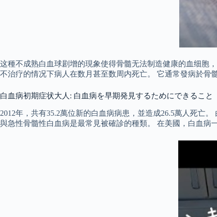
这種不成熟白血球剧增的現象使得骨髓无法制造健康的血细胞，
不治疗的情况下病人在数月甚至数周内死亡。 它通常發病於骨
白血病初期症状大人: 白血病を早期発見するためにできること
2012年，共有35.2萬位新的白血病病患，並造成26.5萬人
與急性骨髓性白血病是最常見被確診的種類。 在美國，白血病一