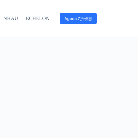
NHAU
ECHELON
Agoda 7折優惠