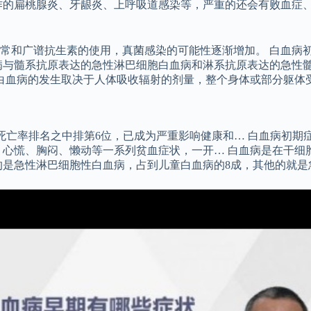
作的扁桃腺炎、牙龈炎、上呼吸道感染等，严重的还会有败血症
常和广谱抗生素的使用，真菌感染的可能性逐渐增加。 白血病初
病与髓系抗原表达的急性淋巴细胞白血病和淋系抗原表达的急性
 白血病的发生取决于人体吸收辐射的剂量，整个身体或部分躯体
肿瘤死亡率排名之中排第6位，已成为严重影响健康和… 白血病初
、心慌、胸闷、懒动等一系列贫血症状，一开… 白血病是在干细
的是急性淋巴细胞性白血病，占到儿童白血病的8成，其他的就是