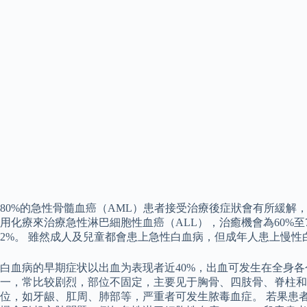
80%的急性骨髓血癌（AML）患者接受治療後症狀會有所緩解
用化療來治療急性淋巴細胞性血癌（ALL），治癒機會為60%至
2%。 雖然成人及兒童都會患上急性白血病，但成年人患上慢性
白血病的早期症状以出血为表现者近40%，出血可发生在全身
一，常比较剧烈，部位不固定，主要见于胸骨、四肢骨、脊柱和骨
位，如牙龈、肛周、肺部等，严重者可发生脓毒血症。 若果患