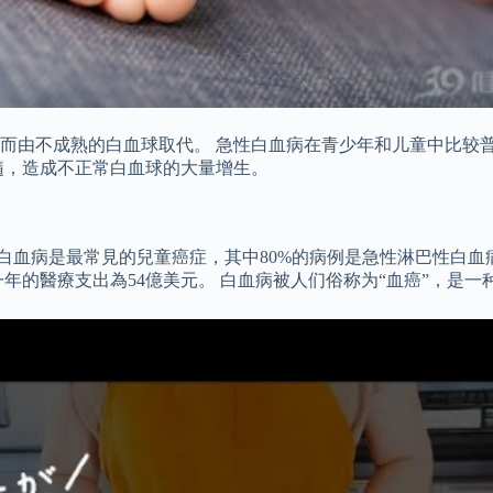
而由不成熟的白血球取代。 急性白血病在青少年和儿童中比较普
髓，造成不正常白血球的大量增生。
死亡。 白血病是最常見的兒童癌症，其中80%的病例是急性淋巴性白
年的醫療支出為54億美元。 白血病被人们俗称为“血癌”，是