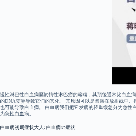
慢性淋巴性白血病屬於惰性淋巴瘤的範疇，其預後通常比白血病要好
的DNA变异导致它们的恶化。 其原因可以是暴露在放射线中
也可能导致白血病。 白血病我们把它发病的轻重缓急分为急性
为急性白血病。
白血病初期症状大人: 白血病の症状