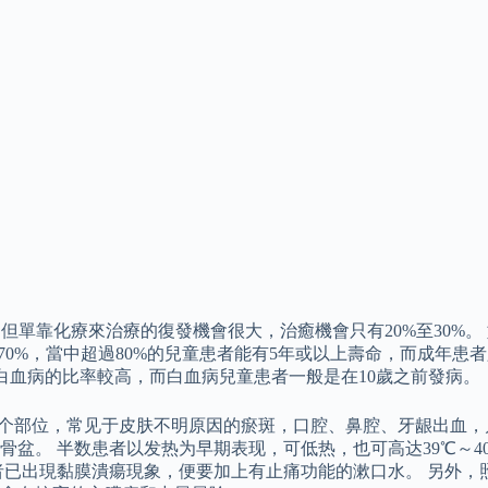
，但單靠化療來治療的復發機會很大，治癒機會只有20%至30%
70%，當中超過80%的兒童患者能有5年或以上壽命，而成年患者
白血病的比率較高，而白血病兒童患者一般是在10歲之前發病。
各个部位，常见于皮肤不明原因的瘀斑，口腔、鼻腔、牙龈出血，
盆。 半数患者以发热为早期表现，可低热，也可高达39℃～4
者已出現黏膜潰瘍現象，便要加上有止痛功能的漱口水。 另外，