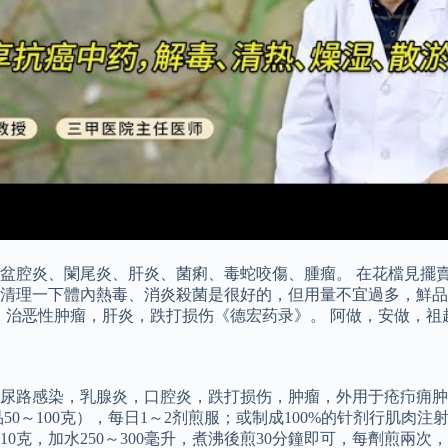
盆腔炎、闌尾炎、肝炎、菌痢、毒蛇咬傷、腫瘤。 在花檔見擺賣
清理一下體內熱毒、消炎殺菌是很好的，但用量不宜過多，鮮品
疹 chi：治恶性肿瘤，肝炎，跌打损伤《德宏药录》。 阿做，安
路感染，乳腺炎，口腔炎，跌打损伤，肿瘤，外用于疮疖痈肿，毒
品50～100克），每日1～2剂煎服；或制成100%的针剂行肌肉
克，加水250～300毫升，煮沸後煎30分鐘即可，每劑煎兩次，