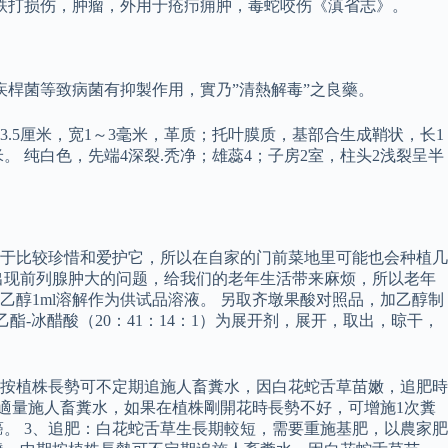
跌打损伤，肿瘤，外用于疮疖痈肿，毒蛇咬伤《滇省志》。
桿菌等致病菌有抑製作用，實乃”清熱解毒”之良藥。
3.5厘米，宽1～3毫米，革质；托叶膜质，基部合生成鞘状，长1
 纯白色，先端4深裂.秃净；雄蕊4；子房2室，柱头2浅裂呈半
于比较珍惜和爱护它，所以在自家的门前菜地里可能也会种植几
出现前列腺肿大的问题，给我们的老年生活带来麻烦，所以老年
加乙醇1ml溶解作为供试品溶液。 另取齐墩果酸对照品，加乙醇制
乙酯-冰醋酸（20：41：14：1）为展开剂，展开，取出，晾干，
期按植株長勢可不定期追施人畜糞水，因白花蛇舌草苗嫩，追肥時
再適量施人畜糞水，如果在植株剛開花時長勢不好，可增施1次糞
。 3、追肥：白花蛇舌草生長期較短，需要重施基肥，以農家肥