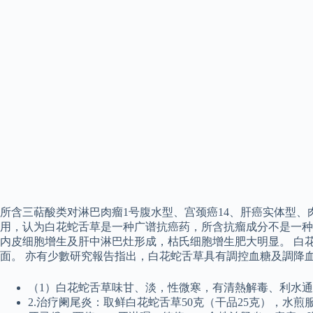
所含三萜酸类对淋巴肉瘤1号腹水型、宫颈癌14、肝癌实体型、肉
用，认为白花蛇舌草是一种广谱抗癌药，所含抗瘤成分不是一种
内皮细胞增生及肝中淋巴灶形成，枯氏细胞增生肥大明显。 白
面。 亦有少數研究報告指出，白花蛇舌草具有調控血糖及調降
（1）白花蛇舌草味甘、淡，性微寒，有清熱解毒、利水
2.治疗阑尾炎：取鲜白花蛇舌草50克（干品25克），水煎