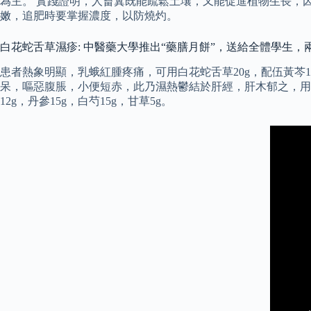
為主。 實踐證明，人畜糞既能疏鬆土壤，又能促進植物生長，因
嫩，追肥時要掌握濃度，以防燒灼。
白花蛇舌草濕疹: 中醫藥大學推出“藥膳月餅”，送給全體學生，
患者熱象明顯，乳蛾紅腫疼痛，可用白花蛇舌草20g，配伍黃芩15g，
呆，嘔惡腹脹，小便短赤，此乃濕熱鬱結於肝經，肝木郁之，用白花蛇
12g，丹參15g，白芍15g，甘草5g。