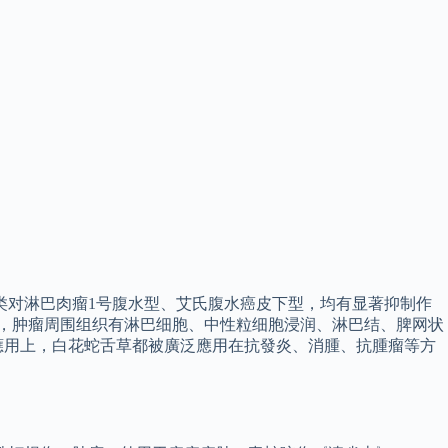
糖类对淋巴肉瘤1号腹水型、艾氏腹水癌皮下型，均有显著抑制作
外，肿瘤周围组织有淋巴细胞、中性粒细胞浸润、淋巴结、脾网状
應用上，白花蛇舌草都被廣泛應用在抗發炎、消腫、抗腫瘤等方