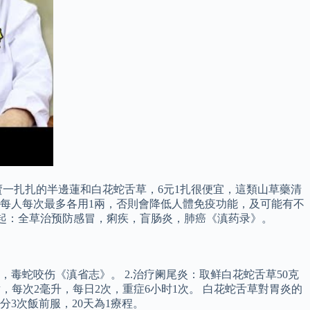
一扎扎的半邊蓮和白花蛇舌草，6元1扎很便宜，這類山草藥清
每人每次最多各用1兩，否則會降低人體免疫功能，及可能有不
做，祖起：全草治预防感冒，痢疾，盲肠炎，肺癌《滇药录》。
蛇咬伤《滇省志》。 2.治疗阑尾炎：取鲜白花蛇舌草50克
注射，每次2毫升，每日2次，重症6小时1次。 白花蛇舌草對胃炎的
分3次飯前服，20天為1療程。