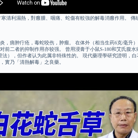
甘寒清利濕熱，對癰腫、咽痛、蛇傷有較強的解毒消癰作用。 傳
炎，痈肿疔疮，毒蛇咬伤，肿瘤。 在体外（相当生药6克/毫升
前二者的抑制作用亦较强。 曾用浸膏于小鼠S-180和艾氏腹水
管法），但作者认为此属非特殊性的。 現代藥理學研究證明，
，實乃「清熱解毒」之良藥。