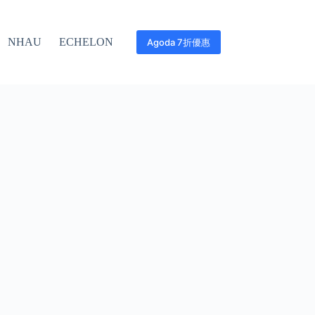
NHAU
ECHELON
Agoda 7折優惠