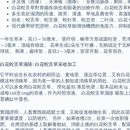
牙灵俄（西傣），牙淋喔（德傣）：全株治肠炎，痢疾，
白花蛇舌草對胃腸疾病也有顯著的治療作用，白花蛇舌草
多生長於濕潤的田邊、路旁、溝邊、草地及農舍旁，喜溫
别名：蛇舌草、蛇舌癀、蛇针草、蛇总管、二叶葎、白花
現代藥學研究證明，白花蛇草能增強機體的免疫力，抑制
一年生草本，高15～50厘米。 茎纤弱，略带方形或圆柱形，秃
～2毫米，顶端有细齿。 花单生或2朵生于叶腋，无柄或近于无柄
球状。 蒴果，扁球形，直径2～3毫米，室背开裂，花萼宿存。
白花蛇舌草濕疹: 白花蛇舌草采收加工
它平时会生长在农村的稻田边、麦地里、溪边等位置，又有白花
棵这种消痛草，因为老一辈的人都知道消痛草的用处。 白花蛇
人可以多食用白花蛇舌草。 理化鉴别 薄层色谱：取本品粉末1g，
成每1ml含1mg的溶液，作为对照溶液。 白花蛇舌草濕疹 吸取
置碘缸中显色。
實踐證明，人畜糞既能疏鬆土壤，又能促進植物生長，因此在苗高
要掌握濃度，以防燒灼。 另外，如果收穫2次，在第一次收割後
肥。 在辨證的基礎上取解毒散結、消瘀止痛的白花蛇舌草，配