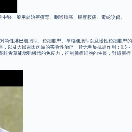
統中醫一般用於治療瘡毒、咽喉腫痛、腸癰腹痛、毒蛇咬傷。
）对急性淋巴细胞型、粒细胞型、单核细胞型以及慢性粒细胞型的
癌，以及大鼠吉田肉瘤的实验性治疗，皆无明显抗癌作用；0.5～
白花蛇舌草能增強機體的免疫力，抑制腫瘤細胞的生長，對綠膿桿