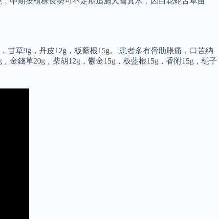
潑澆，中期按植株長勢可不定期追施人畜糞水，因白花蛇舌草苗
g，甘草9g，丹皮12g，板藍根15g。 患者多有脅肋脹痛，口苦納
草20g，柴胡12g，鬱金15g，板藍根15g，香附15g，梔子