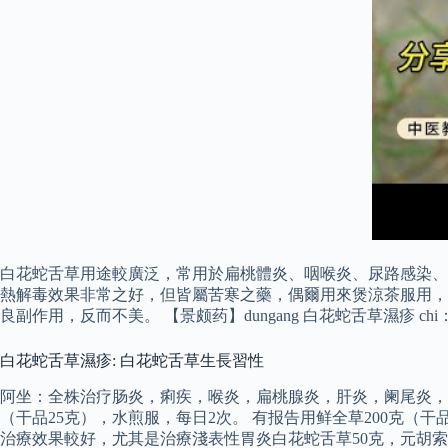
白花蛇舌草用途較廣泛，常用於扁桃體炎、咽喉炎、尿路感染、
熱解毒效果非常之好，但皆屬苦寒之藥，偶爾用來煲涼茶服用，
良副作用，反而不美。 【景颇药】dungang 白花蛇舌草濕
白花蛇舌草濕疹: 白花蛇舌草生長習性
阿坐：全株治疗肠炎，痢疾，喉炎，扁桃腺炎，肝炎，阑尾炎，尿
（干品25克），水煎服，每日2次。 有报告用鲜全草200克（干
治療效果較好，尤其是治療淺表性胃炎白花蛇舌草50克，元胡索10