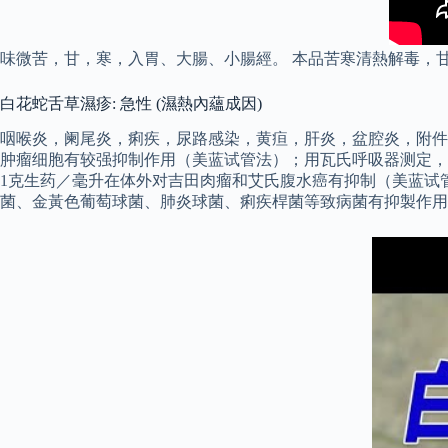
味微苦，甘，寒，入胃、大腸、小腸經。 本品苦寒清熱解毒，
白花蛇舌草濕疹: 急性 (濕熱內蘊成因)
咽喉炎，阑尾炎，痢疾，尿路感染，黄疸，肝炎，盆腔炎，附件
肿瘤细胞有较强抑制作用（美蓝试管法）；用瓦氏呼吸器测定，对
1克生药／毫升在体外对吉田肉瘤和艾氏腹水癌有抑制（美蓝试
菌、金黃色葡萄球菌、肺炎球菌、痢疾桿菌等致病菌有抑製作用