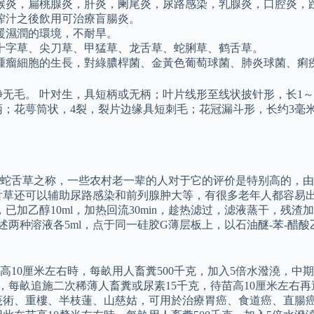
喉炎，扁桃腺炎，肝炎，阑尾炎，尿路感染，乳腺炎，口腔炎，
榨汁之後飲用可治療盲腸炎。
暖濕潤的環境，不耐旱。
十字草、尖刀草、甲猛草、龙舌草、蛇脷草、鹤舌草。
腫瘤細胞的生長，對綠膿桿菌、金黃色葡萄球菌、肺炎球菌、痢疾
净无毛。 叶对生，具短柄或无柄；叶片线形至线状披针形，长1～
；花萼筒状，4裂，裂片边缘具短刺毛；花冠漏斗形，长约3毫米。
蛇舌草之称，一些农村老一辈的人对于它的评价是特别高的，由
舌草还可以辅助尿路感染和前列腺肿大等，有很多老年人都容易
已加乙醇10ml，加热回流30min，趁热滤过，滤液蒸干，残渣
上述两种溶液各5ml，点于同一硅胶G薄层板上，以石油醚-苯-醋酸
10厘米左右時，每畝用人畜糞500千克，加入5倍水潑澆，中
，每畝追施二次稀薄人畜糞或尿素15千克，待苗高10厘米左右
莪術、重樓、半枝蓮、山慈姑，可用於治療胃癌、食道癌、直腸癌