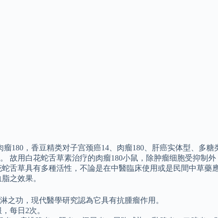
瘤180，香豆精类对子宫颈癌14、肉瘤180、肝癌实体型、多
。 故用白花蛇舌草素治疗的肉瘤180小鼠，除肿瘤细胞受抑制
花蛇舌草具有多種活性，不論是在中醫臨床使用或是民間中草藥
血脂之效果。
通淋之功，現代醫學研究認為它具有抗腫瘤作用。
服，每日2次。