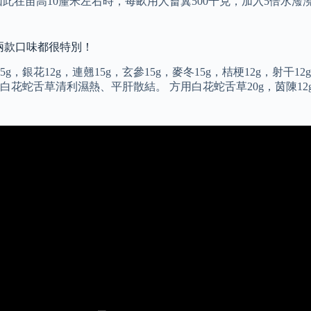
此在苗高10釐米左右時，每畝用人畜糞500千克，加入5倍水
兩款口味都很特別！
銀花12g，連翹15g，玄參15g，麥冬15g，桔梗12g，射干12
舌草清利濕熱、平肝散結。 方用白花蛇舌草20g，茵陳12g，金錢