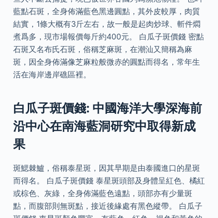
藍點石斑，全身佈滿藍色黑邊圓點，其外皮較厚，肉質
結實，1條大概有3斤左右，故一般是起肉炒球、斬件燜
煮爲多，現市場報價每斤約400元。 白瓜子斑價錢 密點
石斑又名布氏石斑，俗稱芝麻斑，在潮汕又簡稱為麻
斑，因全身佈滿像芝麻粒般微赤的圓點而得名，常年生
活在海岸邊岸礁區裡。
白瓜子斑價錢: 中國海洋大學深海前
沿中心在南海藍洞研究中取得新成
果
斑鰓棘鱸，俗稱泰星斑，因其早期是由泰國進口的星斑
而得名。 白瓜子斑價錢 泰星斑頭部及身體呈紅色、橘紅
或棕色、灰綠，全身佈滿藍色遠點，頭部亦有少量斑
點，而腹部則無斑點，接近後緣處有黑色縱帶。 白瓜子