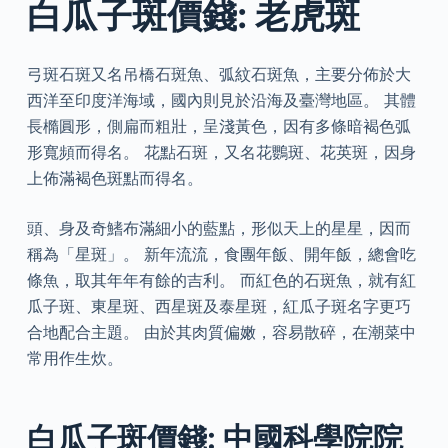
白瓜子斑價錢: 老虎斑
弓斑石斑又名吊橋石斑魚、弧紋石斑魚，主要分佈於大
西洋至印度洋海域，國內則見於沿海及臺灣地區。 其體
長橢圓形，側扁而粗壯，呈淺黃色，因有多條暗褐色弧
形寬頻而得名。 花點石斑，又名花鸚斑、花英斑，因身
上佈滿褐色斑點而得名。
頭、身及奇鰭布滿細小的藍點，形似天上的星星，因而
稱為「星斑」。 新年流流，食團年飯、開年飯，總會吃
條魚，取其年年有餘的吉利。 而紅色的石斑魚，就有紅
瓜子斑、東星斑、西星斑及泰星斑，紅瓜子斑名字更巧
合地配合主題。 由於其肉質偏嫩，容易散碎，在潮菜中
常用作生炊。
白瓜子斑價錢: 中國科學院院