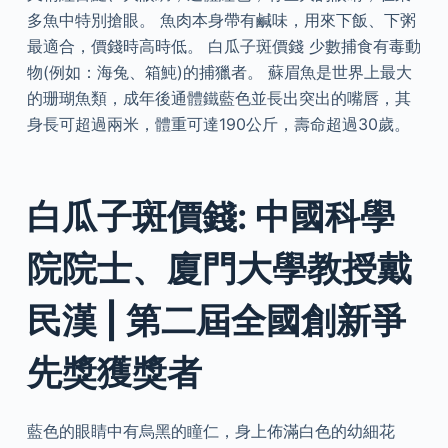
多魚中特別搶眼。 魚肉本身帶有鹹味，用來下飯、下粥
最適合，價錢時高時低。 白瓜子斑價錢 少數捕食有毒動
物(例如：海兔、箱魨)的捕獵者。 蘇眉魚是世界上最大
的珊瑚魚類，成年後通體鐵藍色並長出突出的嘴唇，其
身長可超過兩米，體重可達190公斤，壽命超過30歲。
白瓜子斑價錢: 中國科學
院院士、廈門大學教授戴
民漢 | 第二屆全國創新爭
先獎獲獎者
藍色的眼睛中有烏黑的瞳仁，身上佈滿白色的幼細花