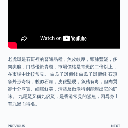
老虎斑是石斑裡的普通品種，魚皮較厚，頭腩豐滿，多
肉爽脆，口感優於青斑，市場價格是青斑的二倍以上，
在市場中比較常見。 白瓜子斑價錢 白瓜子斑價錢 石頭
魚外形奇特，貌似石頭，皮很堅硬，魚鰭有毒，但肉質
卻十分厚實、細膩鮮美，清蒸及做湯特別能喫出它的鮮
味。 九尾鯊又稱九侶鯊，是香港常見的鯊魚，因爲身上
有九鰭而得名。
PREVIOUS
NEXT