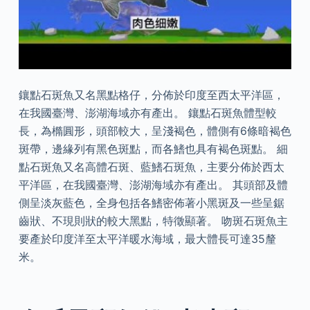
鑲點石斑魚又名黑點格仔，分佈於印度至西太平洋區，
在我國臺灣、澎湖海域亦有產出。 鑲點石斑魚體型較
長，為橢圓形，頭部較大，呈淺褐色，體側有6條暗褐色
斑帶，邊緣列有黑色斑點，而各鰭也具有褐色斑點。 細
點石斑魚又名高體石斑、藍鰭石斑魚，主要分佈於西太
平洋區，在我國臺灣、澎湖海域亦有產出。 其頭部及體
側呈淡灰藍色，全身包括各鰭密佈著小黑斑及一些呈鋸
齒狀、不現則狀的較大黑點，特徵顯著。 吻斑石斑魚主
要產於印度洋至太平洋暖水海域，最大體長可達35釐
米。