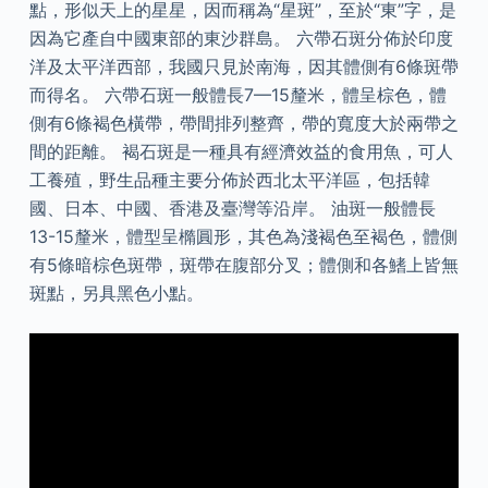
點，形似天上的星星，因而稱為“星斑”，至於“東”字，是
因為它產自中國東部的東沙群島。 六帶石斑分佈於印度
洋及太平洋西部，我國只見於南海，因其體側有6條斑帶
而得名。 六帶石斑一般體長7—15釐米，體呈棕色，體
側有6條褐色橫帶，帶間排列整齊，帶的寬度大於兩帶之
間的距離。 褐石斑是一種具有經濟效益的食用魚，可人
工養殖，野生品種主要分佈於西北太平洋區，包括韓
國、日本、中國、香港及臺灣等沿岸。 油斑一般體長
13-15釐米，體型呈橢圓形，其色為淺褐色至褐色，體側
有5條暗棕色斑帶，斑帶在腹部分叉；體側和各鰭上皆無
斑點，另具黑色小點。