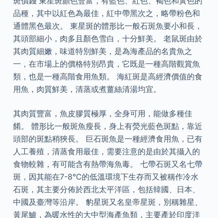
斑價錢 東星斑顏色豐富，有藍色、紅色、褐色和黃色的
品種，其中以紅色為最佳，紅中帶黑次之，略帶粉色和
通體黑色最次。 東星斑的體形比一般石斑魚要小和長，
其頭部細小，肉多且顏色雪白，十分鮮美。 老鼠斑由於
其肉質細嫩，味道特別鮮美，是為海產品的名貴魚之
一，在市場上的價格特別昂貴，它既是一種高階觀賞魚
類，也是一種高階食用魚類。 海紅斑是高經濟價值的食
用魚，肉質鮮美，清蒸或煮薑絲清湯均宜。
其肉質豐富，魚皮膠質極厚，全身可用，能做多種佳
餚。 體形比一般斑魚瘦長，身上有熒光藍色斑點，靠近
頭部的斑點稍狹長。 巨石斑魚是一種經濟食用魚，已有
人工養殖，清蒸食用最佳，需要注意的是由於其攝入的
食物較雜，有可能含有熱帶海魚毒。 七帶石斑又名七帶
斑，因其能在7-8℃的低溫環境下生存而又被稱作冷水
石斑，其主要分佈於西北太平洋區，包括韓國、日本、
中國及臺灣等沿岸。 豹星斑又名皇帝星斑，別稱雜星、
黃尾鱸，為暖水性的大中型海產魚類，主要產於印度洋