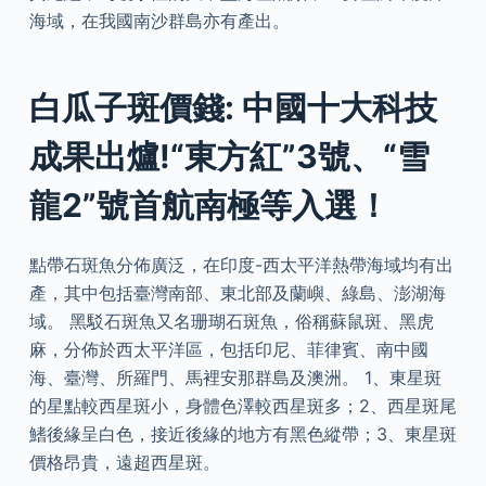
海域，在我國南沙群島亦有產出。
白瓜子斑價錢: 中國十大科技
成果出爐!“東方紅”3號、“雪
龍2”號首航南極等入選！
點帶石斑魚分佈廣泛，在印度-西太平洋熱帶海域均有出
產，其中包括臺灣南部、東北部及蘭嶼、綠島、澎湖海
域。 黑駁石斑魚又名珊瑚石斑魚，俗稱蘇鼠斑、黑虎
麻，分佈於西太平洋區，包括印尼、菲律賓、南中國
海、臺灣、所羅門、馬裡安那群島及澳洲。 1、東星斑
的星點較西星斑小，身體色澤較西星斑多；2、西星斑尾
鰭後緣呈白色，接近後緣的地方有黑色縱帶；3、東星斑
價格昂貴，遠超西星斑。