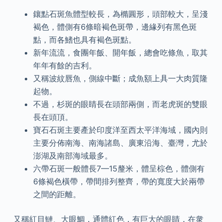
鑲點石斑魚體型較長，為橢圓形，頭部較大，呈淺
褐色，體側有6條暗褐色斑帶，邊緣列有黑色斑
點，而各鰭也具有褐色斑點。
新年流流，食團年飯、開年飯，總會吃條魚，取其
年年有餘的吉利。
又稱波紋唇魚，側線中斷；成魚額上具一大肉質隆
起物。
不過，杉斑的眼睛長在頭部兩側，而老虎斑的雙眼
長在頭頂。
寶石石斑主要產於印度洋至西太平洋海域，國內則
主要分佈南海、南海諸島、廣東沿海、臺灣，尤於
澎湖及南部海域最多。
六帶石斑一般體長7—15釐米，體呈棕色，體側有
6條褐色橫帶，帶間排列整齊，帶的寬度大於兩帶
之間的距離。
又稱紅目鰱、大眼鯛，通體紅色，有巨大的眼睛，在衆