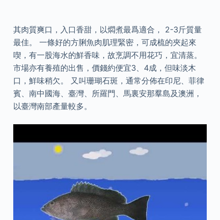
其肉質爽口，入口香甜，以燜煮最爲適合， 2-3斤質量
最佳。 一條好的方脷魚肉肌理緊密，可成梳的夾起來
喫，有一股海水的鮮香味，故烹調不用花巧，宜清蒸。
市場亦有養殖的出售，價錢約便宜3、4成，但味淡木
口，鮮味稍欠。 又叫珊瑚石斑，通常分佈在印尼、菲律
賓、南中國海、臺灣、所羅門、馬裏安那羣島及澳洲，
以臺灣南部產量較多。