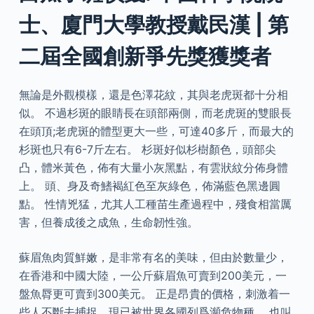
士、廈門大學教授戴民漢 | 第
二屆全國創新爭先獎獲獎者
無論是外觀模樣，還是色澤花紋，其與老虎斑都十分相
似。 不過杉斑的眼睛長在頭部兩側，而老虎斑的雙眼長
在頭頂;老虎斑的體型更大一些，可達40多斤，而最大的
杉斑也只有6-7斤左右。 杉斑好似杉樹顏色，頭部尖
凸，體米黃色，佈有大量小灰黑點，有雲狀紋分佈身體
上。 頭、身及奇鰭褐紅色至灰綠色，佈滿藍色黑邊圓
點。 性情兇猛，尤其人工種苗生產過程中，殘食相當厲
害，但養成後之成魚，生命韌性強。
蘇眉魚肉質鮮嫩，是非常有名的美味，但由於數量少，
在香港和中國大陸，一公斤蘇眉魚可賣到200美元，一
盤魚脣更可賣到300美元。 正是昂貴的價格，刺激着一
些人不斷去捕捉，現已被世界各國列爲瀕危物種。 也叫