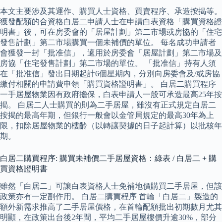
本文主要涉及其運作、購買人士資格、買賣程序、承造按揭等。
獲發配額的合資格白居二申請人士在申請白表資格「購買資格證
明書」後，可在房委會的「居屋計劃」第二市場或房協的「住宅
發售計劃」第二市場購買一個未補價的單位。 每名成功申請者
會獲發一封「批准信」，適用於房委會「居屋計劃」第二市場及
房協「住宅發售計劃」第二市場的單位。 「批准信」持有人須
在「批准信」發出日期起計6個星期內，分別向房委會及/或房協
繳付相關的申請費申領「購買資格證明書」。 白居二購買程序
一手居屋物業因有政府擔保，白表申請人一般可承造最高25年按
揭。 白居二人士購買的則為二手居屋，雖沒有正式規定白居二
按揭的最高年期，但銀行一般會以金管局規定的最高30年為上
限，扣除居屋物業的樓齡（以轉讓契據的日子起計算）以批核年
期。
白居二購買程序: 購買未補價二手居屋資格：綠表 / 白居二 + 購
買資格證明書
雖然「白居二」可讓白表資格人士免補地價購買二手居屋，但該
政策亦有一定副作用。 白居二購買程序 首輪「白居二」製造的
額外新需求推高了二手居屋價格，在首輪配額批出初期數月尤其
明顯，在政策出台後2年間，平均二手居屋樓價升逾30%，部分