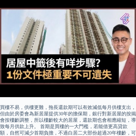
買樓不易，供樓更難，拖長還款期可以有效減低每月供樓支出，
但由於房委會為新居屋提供30年的擔保期，銀行對新居屋的按揭
會按樓齡調整，所以樓齡較大的居屋，還款期也會相應縮短，導
致每月供款上升。 首期是買樓的一大門檻，若能借更高貸款
額，自然可減少首期負擔，不過白居二大部份超過20年樓齡，可