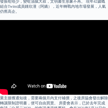
發脹咗唔少，變咗油膩大叔，文弱書生形象不再。 現年42歲嘅
組合Twins成員鍾欣潼（阿嬌），近年轉戰內地市場發展，人氣
仍舊高企。
業主接獲通知後，需要兩個月內支付補價，之後房協會發出解除
轉讓限制證明書，便可自由買賣。 房委會表示，已於去年完成