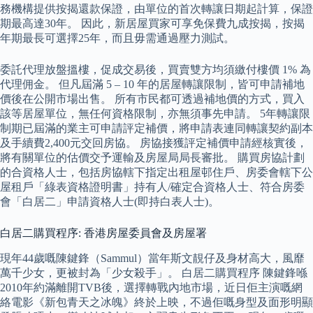
務機構提供按揭還款保證，由單位的首次轉讓日期起計算，保證
期最高達30年。 因此，新居屋買家可享免保費九成按揭，按揭
年期最長可選擇25年，而且毋需通過壓力測試。
委託代理放盤搵樓，促成交易後，買賣雙方均須繳付樓價 1% 為
代理佣金。 但凡屆滿 5 – 10 年的居屋轉讓限制，皆可申請補地
價後在公開市場出售。 所有市民都可透過補地價的方式，買入
該等居屋單位，無任何資格限制，亦無須事先申請。 5年轉讓限
制期已屆滿的業主可申請評定補價，將申請表連同轉讓契約副本
及手續費2,400元交回房協。 房協接獲評定補價申請經核實後，
將有關單位的估價交予運輸及房屋局局長審批。 購買房協計劃
的合資格人士，包括房協轄下指定出租屋邨住戶、房委會轄下公
屋租戶「綠表資格證明書」持有人/確定合資格人士、符合房委
會「白居二」申請資格人士(即持白表人士)。
白居二購買程序: 香港房屋委員會及房屋署
現年44歲嘅陳鍵鋒（Sammul）當年斯文靚仔及身材高大，風靡
萬千少女，更被封為「少女殺手」。 白居二購買程序 陳鍵鋒喺
2010年約滿離開TVB後，選擇轉戰內地市場，近日佢主演嘅網
絡電影《新包青天之冰魄》終於上映，不過佢嘅身型及面形明顯