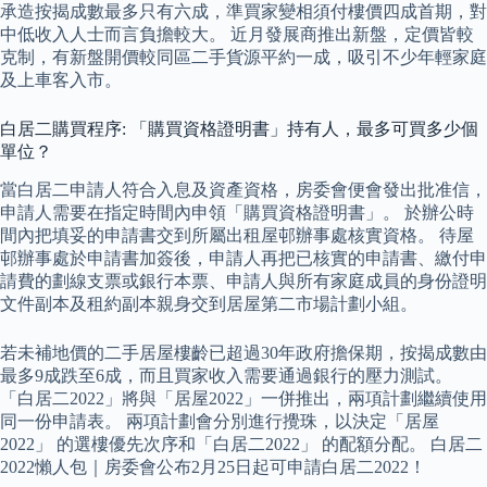
承造按揭成數最多只有六成，準買家變相須付樓價四成首期，對
中低收入人士而言負擔較大。 近月發展商推出新盤，定價皆較
克制，有新盤開價較同區二手貨源平約一成，吸引不少年輕家庭
及上車客入市。
白居二購買程序: 「購買資格證明書」持有人，最多可買多少個
單位？
當白居二申請人符合入息及資產資格，房委會便會發出批准信，
申請人需要在指定時間內申領「購買資格證明書」。 於辦公時
間內把填妥的申請書交到所屬出租屋邨辦事處核實資格。 待屋
邨辦事處於申請書加簽後，申請人再把已核實的申請書、繳付申
請費的劃線支票或銀行本票、申請人與所有家庭成員的身份證明
文件副本及租約副本親身交到居屋第二市場計劃小組。
若未補地價的二手居屋樓齡已超過30年政府擔保期，按揭成數由
最多9成跌至6成，而且買家收入需要通過銀行的壓力測試。
「白居二2022」將與「居屋2022」一併推出，兩項計劃繼續使用
同一份申請表。 兩項計劃會分別進行攪珠，以決定「居屋
2022」 的選樓優先次序和「白居二2022」 的配額分配。 白居二
2022懶人包｜房委會公布2月25日起可申請白居二2022！