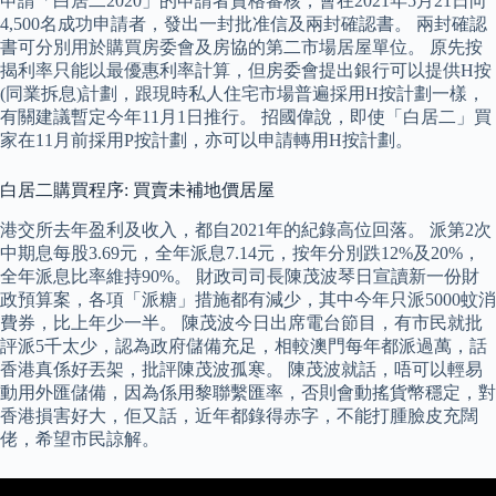
申請「白居二2020」的申請者資格審核，會在2021年5月21日向
4,500名成功申請者，發出一封批准信及兩封確認書。 兩封確認
書可分別用於購買房委會及房協的第二市場居屋單位。 原先按
揭利率只能以最優惠利率計算，但房委會提出銀行可以提供H按
(同業拆息)計劃，跟現時私人住宅市場普遍採用H按計劃一樣，
有關建議暫定今年11月1日推行。 招國偉說，即使「白居二」買
家在11月前採用P按計劃，亦可以申請轉用H按計劃。
白居二購買程序: 買賣未補地價居屋
港交所去年盈利及收入，都自2021年的紀錄高位回落。 派第2次
中期息每股3.69元，全年派息7.14元，按年分別跌12%及20%，
全年派息比率維持90%。 財政司司長陳茂波琴日宣讀新一份財
政預算案，各項「派糖」措施都有減少，其中今年只派5000蚊消
費券，比上年少一半。 陳茂波今日出席電台節目，有市民就批
評派5千太少，認為政府儲備充足，相較澳門每年都派過萬，話
香港真係好丟架，批評陳茂波孤寒。 陳茂波就話，唔可以輕易
動用外匯儲備，因為係用黎聯繫匯率，否則會動搖貨幣穩定，對
香港損害好大，佢又話，近年都錄得赤字，不能打腫臉皮充闊
佬，希望市民諒解。