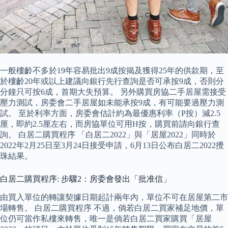
一般樓齡不多於19年容易批出9成按揭及獲得25年的供款期，至
於樓齡20年或以上建議向銀行先行查詢是否可承按9成，否則分
分鐘只可按6成，首期大失預算。 另外購買房協二手居屋需接受
壓力測試，房委會二手居屋如未能承按9成，有可能要過壓力測
試。 至於利率方面，房委會估計約為最優惠利率（P按）減2.5
厘，即約2.5厘左右，而房協單位可用H按，購買前請向銀行查
詢。 白居二購買程序 「白居二2022」與「居屋2022」同時於
2022年2月25日至3月24日接受申請，6月13日公布白居二2022攪
珠結果。
白居二購買程序: 步驟2：房委會發出「批准信」
由買入單位的轉讓契據日期起計兩年內，單位不可在居屋第二市
場轉售。 白居二購買程序 不過，倘若白居二買家補足地價，單
位仍可當作私樓來轉售，唯一是倘若白居二買家購買「居屋