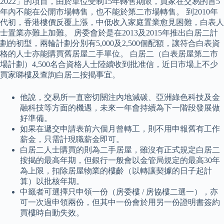
2022」的項目，由於單位受制15年轉售期限，買家在交易的首5
年內不能在公開市場轉售，也不能於第二市場轉售。 到2010年
代初，香港樓價反覆上漲，中低收入家庭置業愈見困難，白表人
士置業亦難上加難。 房委會於是在2013及2015年推出白居二計
劃的初型，兩輪計劃分別有5,000及2,500個配額，讓符合白表資
格的人士亦能購買舊居屋二手單位。 白居二（白表居屋第二市
場計劃）4,500名合資格人士陸續收到批准信，近日市場上不少
買家睇樓及查詢白居二按揭事宜。
他說，交易所一直密切關注內地減碳、亞洲綠色科技及金
融科技等方面的機遇，未來一年會持續為下一階段發展做
好準備。
如果在遞交申請表前六個月曾轉工，則不用申報舊有工作
薪金，只需計現職薪金即可。
白居二人士購買的則為二手居屋，雖沒有正式規定白居二
按揭的最高年期，但銀行一般會以金管局規定的最高30年
為上限，扣除居屋物業的樓齡（以轉讓契據的日子起計
算）以批核年期。
中籤者可選擇只申領一份（房委樓 / 房協樓二選一），亦
可一次過申領兩份，但其中一份會於用另一份證明書簽約
買樓時自動失效。