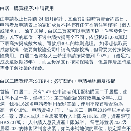
白居二購買程序: 申請費用
由申請截止日期前 24 個月起計，直至簽訂臨時買賣合約當日，
申請者及申請表上的家庭成員不得擁有任何香港住宅樓宇（個人
或聯名）。 除了居屋，白居二買家可以申請房協「住宅發售計
劃」以下的單位，不過申請按揭完全不同，依照私樓1,000萬以
下最高按揭成數六成、還款期30年的準則處理。 如果想借取高
成數按揭，便要向按證公司申請高成數按揭，但需要支付按揭保
險費用。 白居二合資格人士希望申請按揭借到「925」（借足九
成及還款期25年），而且毋須支付按揭保險費，但選擇居屋時還
需要了解物業的樓齡。
白居二購買程序: STEP 4：簽訂臨約 + 申請補地價及按揭
首輪「白居二」只有2,410位申請者利用配額購置二手居屋，使
用率不足一半，僅48.2%；第二輪配額的有效期至今年4月屆
滿，錄得1,620名申請者利用配額置業，使用率較首輪配額為
高，達64.8%。 申請資格方面，「白居二」將與2019年居屋的要
求一致，即2人或以上白表家庭收入上限為HK$5.8萬，資產限額
HK$201萬；1人申請入息及資產上限減半。 留意綠置居2022及
居屋2022的轉售限制會收緊，如為未補地價的單位，規定業主不