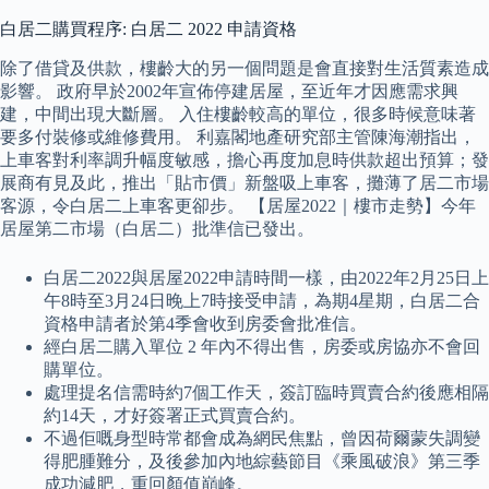
白居二購買程序: 白居二 2022 申請資格
除了借貸及供款，樓齡大的另一個問題是會直接對生活質素造成
影響。 政府早於2002年宣佈停建居屋，至近年才因應需求興
建，中間出現大斷層。 入住樓齡較高的單位，很多時候意味著
要多付裝修或維修費用。 利嘉閣地產研究部主管陳海潮指出，
上車客對利率調升幅度敏感，擔心再度加息時供款超出預算；發
展商有見及此，推出「貼市價」新盤吸上車客，攤薄了居二市場
客源，令白居二上車客更卻步。 【居屋2022｜樓市走勢】今年
居屋第二市場（白居二）批準信已發出。
白居二2022與居屋2022申請時間一樣，由2022年2月25日上
午8時至3月24日晚上7時接受申請，為期4星期，白居二合
資格申請者於第4季會收到房委會批准信。
經白居二購入單位 2 年內不得出售，房委或房協亦不會回
購單位。
處理提名信需時約7個工作天，簽訂臨時買賣合約後應相隔
約14天，才好簽署正式買賣合約。
不過佢嘅身型時常都會成為網民焦點，曾因荷爾蒙失調變
得肥腫難分，及後參加內地綜藝節目《乘風破浪》第三季
成功減肥，重回顏值巔峰。