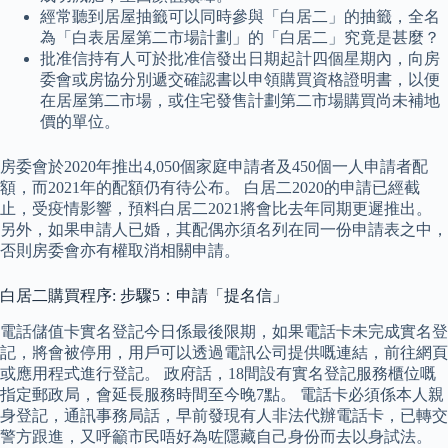
經常聽到居屋抽籤可以同時參與「白居二」的抽籤，全名
為「白表居屋第二市場計劃」的「白居二」究竟是甚麼？
批准信持有人可於批准信發出日期起計四個星期內，向房
委會或房協分別遞交確認書以申領購買資格證明書，以便
在居屋第二市場，或住宅發售計劃第二市場購買尚未補地
價的單位。
房委會於2020年推出4,050個家庭申請者及450個一人申請者配
額，而2021年的配額仍有待公布。 白居二2020的申請已經截
止，受疫情影響，預料白居二2021將會比去年同期更遲推出。
另外，如果申請人已婚，其配偶亦須名列在同一份申請表之中，
否則房委會亦有權取消相關申請。
白居二購買程序: 步驟5：申請「提名信」
電話儲值卡實名登記今日係最後限期，如果電話卡未完成實名登
記，將會被停用，用戶可以透過電訊公司提供嘅連結，前往網頁
或應用程式進行登記。 政府話，18間設有實名登記服務櫃位嘅
指定郵政局，會延長服務時間至今晚7點。 電話卡必須係本人親
身登記，通訊事務局話，早前發現有人非法代辦電話卡，已轉交
警方跟進，又呼籲市民唔好為咗隱藏自己身份而去以身試法。