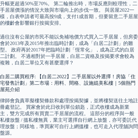
升幅更超過50%至70%。 第二輪推出時，市場反應則較理性，二
手居屋價漲的情況大致與市場向上的步伐一致。 與居屋2022一
樣，白表申請者可最高按9成，支付1成首期，但要留意二手居屋
的樓齡會影響銀行按揭安排。
過往沒有公屋的市民不能以免補地價方式買入二手居屋，但房委
會於2013年及2015年推出臨時計劃，成為「白居二計劃」的雛
型。 政府再於2017年把臨時計劃「恆常化」，成為正式的白居
二計劃。 不過相對於一手居屋，白居二資格及按揭要求會較為
複雜，白居二單位又有甚麼選擇？
白居二購買程序: 【白居二2022】二手居屋以外選擇！房協「住
宅發售計劃」第二市場：用料、間格、設施婫美私樓｜5個熱門
屋苑介紹
律師會負責草擬樓契條款和處理按揭契據，並將樓契送往土地註
冊處登記。 買家會於此日收到單位鎖匙，正式收樓成為新業
主，雙方完成所有買賣二手居屋的流程。 這部分的程序與一般
私樓放盤 / 搵私樓無異，業主可選擇自行網上放盤，亦可委託代
理放盤；同樣地，準買家可自行上網搵樓，也可走入代理舖詢問
盤源。