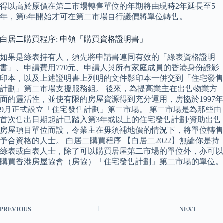
得以高於原價在第二市場轉售單位的年期將由現時2年延長至5
年，第6年開始才可在第二市場自行議價將單位轉售。
白居二購買程序: 申領「購買資格證明書」
如果是綠表持有人，須先將申請書連同有效的「綠表資格證明
書」、申請費用770元、申請人與所有家庭成員的香港身份證影
印本，以及上述證明書上列明的文件影印本一併交到「住宅發售
計劃」第二市場支援服務組。 後來，為提高業主在出售物業方
面的靈活性，並使有限的房屋資源得到充分運用，房協於1997年
9月正式設立「住宅發售計劃」第二市場。 第二市場是為那些由
首次售出日期起計已踏入第3年或以上的住宅發售計劃/資助出售
房屋項目單位而設，令業主在毋須補地價的情況下，將單位轉售
予合資格的人士。 白居二購買程序 【白居二2022】無論你是持
綠表或白表人士，除了可以購買居屋第二市場的單位外，亦可以
購買香港房屋協會（房協）「住宅發售計劃」第二市場的單位。
PREVIOUS
NEXT