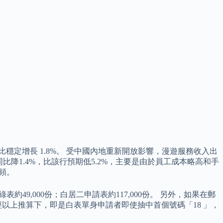
穩定增長 1.8%。 受中國內地重新開放影響，漫遊服務收入出
同比降1.4%，比該行預期低5.2%，主要是由於員工成本略高和手
頻。
表約49,000份；白居二申請表約117,000份。 另外，如果在郵
以上推算下，即是白表單身申請者即使抽中首個號碼「18 」，