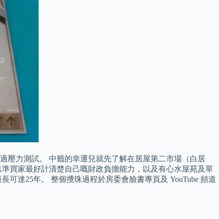
通過壓力測試。 中籤的幸運兒就先了解在居屋第二市場（白居
以準買家最好計清楚自己嘅財政負擔能力，以及有心水屋苑及單
25年。 整個攪珠過程於房委會臉書專頁及 YouTube 頻道