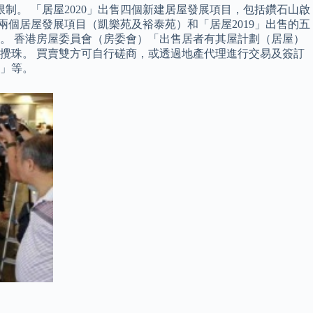
讓限制。 「居屋2020」出售四個新建居屋發展項目，包括鑽石山啟
的兩個居屋發展項目（凱樂苑及裕泰苑）和「居屋2019」出售的五
。 香港房屋委員會（房委會）「出售居者有其屋計劃（居屋）
別進行攪珠。 買賣雙方可自行磋商，或透過地產代理進行交易及簽訂
」等。
。