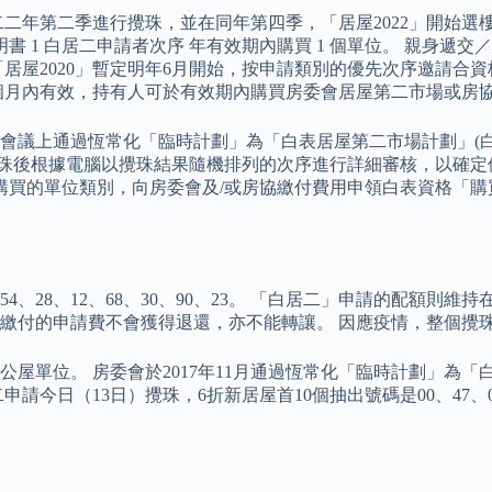
二年第二季進行攪珠，並在同年第四季，「居屋2022」開始選樓
 1 白居二申請者次序 年有效期內購買 1 個單位。 親身遞
屋2020」暫定明年6月開始，按申請類別的優先次序邀請合資格
2個月內有效，持有人可於有效期內購買房委會居屋第二市場或房
會議上通過恆常化「臨時計劃」為「白表居屋第二市場計劃」(白居二)
會在攪珠後根據電腦以攪珠結果隨機排列的次序進行詳細審核，以確
購買的單位類別，向房委會及/或房協繳付費用申領白表資格「
4、28、12、68、30、90、23。 「白居二」申請的配額則維
繳付的申請費不會獲得退還，亦不能轉讓。 因應疫情，整個攪
公屋單位。 房委會於2017年11月通過恆常化「臨時計劃」為
及白居二申請今日（13日）攪珠，6折新居屋首10個抽出號碼是00、47、