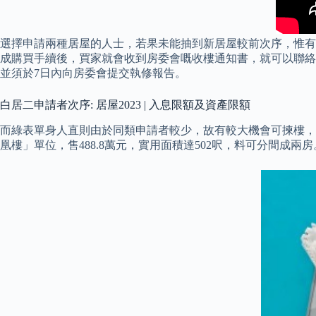
選擇申請兩種居屋的人士，若果未能抽到新居屋較前次序，惟有
成購買手續後，買家就會收到房委會嘅收樓通知書，就可以聯絡
並須於7日內向房委會提交執修報告。
白居二申請者次序: 居屋2023 | 入息限額及資產限額
而綠表單身人直則由於同類申請者較少，故有較大機會可揀樓，抽
凰樓」單位，售488.8萬元，實用面積達502呎，料可分間成兩房