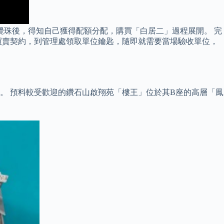
攪珠後，得知自己獲得配額分配，購買「白居二」過程展開。 完
買賣契約，到管理處領取單位鑰匙，隨即就需要當場驗收單位，
樓。 預料較受歡迎的鑽石山啟翔苑「樓王」位於其B座的高層「鳳