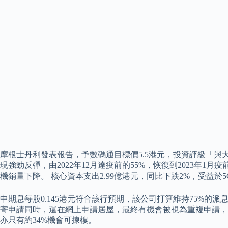
摩根士丹利發表報告，予數碼通目標價5.5港元，投資評級「與大
現強勁反彈，由2022年12月達疫前的55%，恢復到2023年1
機銷量下降。 核心資本支出2.99億港元，同比下跌2%，受益
中期息每股0.145港元符合該行預期，該公司打算維持75%的派息率。
寄申請同時，還在網上申請居屋，最終有機會被視為重複申請，
亦只有約34%機會可揀樓。