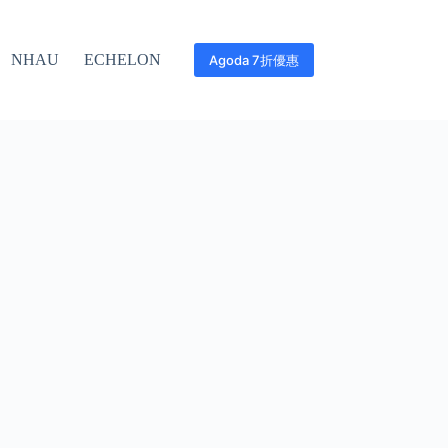
NHAU
ECHELON
Agoda 7折優惠