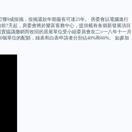
獲9成按揭，按揭還款年期最長可達25年。 房委會以電腦進行
始前7天起，房委會將於樂富客務中心，提供載有各個新發展項目
買賣協議撤銷而收回的居屋單位受小組委員會在二○一八年十一月
個單位的配額，綠表和白表申請者分別佔40%和60%。 如參加