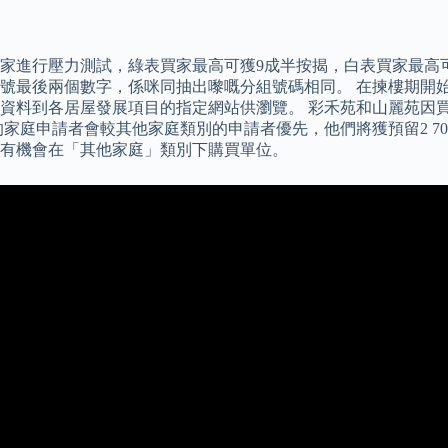
家進行壓力測試，綠表買家最高可獲9成半按揭，白表買家最高可
號最後兩個數字，係咪同抽出嚟嘅分組號碼相同。 在揀樓期開
資料到各居屋發展項目的指定網站供瀏覽。 彩禾苑和山麗苑因
庭申請者會較其他家庭類別的申請者優先，他們將獲預留2 700
有機會在「其他家庭」類別下購買單位。