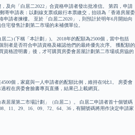
，及向「白居二2022」合資格申請者發出批准信。 第四，申請
交／郵寄申請表：以劃線支票或銀行本票繳交，抬頭為「香港房屋委
申請者揀樓。 至於「白居二2020」，則預計於明年6月開始向
協住宅發售計劃第二市場的未補價單位。
 (下稱「本計劃」)。 2018年的配額為2500個，當中包括
定個別者是否符合申請資格及確認他們的最終優先次序。 獲配額的
購買資格證明書」後，才可購買房委會居屋計劃第二市場或房協的
持在4500個，家庭與一人申請者的配額比例，維持在9比1。 房委會
珠過程在房委會臉書專頁直播，結果已上載網頁。
「白表居屋第二市場計劃」（白居二）。 白居二申請者首十個號碼
08、11、29、16、09、72、64、36，有關號碼將用作決定申請家