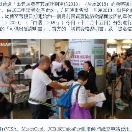
日通過「出售居者有其屋計劃單位2018」（居屋2018）的新轉
位。 白居二申請者次序 此外，亦同時重售就「居屋2018」出售
，於截至選樓日期開始約一個月前因買賣協議撤銷而收回的單位
白居二）2020」（「白居二2020」）今日（十二月十五日）分
的「可供出售證明書」，買方的「購買資格證明書」及「提名信
、MasterCard、JCB 或UnionPay銀聯)即時繳交申請費用