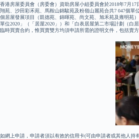
香港房屋委員會（房委會）資助房屋小組委員會於2018年7月17
翔苑、沙田彩禾苑、馬鞍山錦駿苑及粉嶺山麗苑合共7 047個單
個居屋發展項目（凱德苑、錦暉苑、尚文苑、旭禾苑及雍明苑）
單位2020」（「居屋2020」）和「白表居屋第二市場計劃（
臨時買賣合約，惟買賣雙方均須申請所需的證明文件，包括賣方
如網上申請，申請者須以有效的信用卡(可由申請者或其他人持有) (VISA