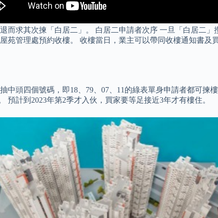
退而求其次揀「白居二」。 白居二申請者次序 一旦「白居二」
屋苑管理處預約收樓。 收樓當日，業主可以帶同收樓通知書及
中頭四個號碼，即18、79、07、11的綠表單身申請者都可揀
。 預計到2023年第2季才入伙，買家要等足接近3年才有樓住。