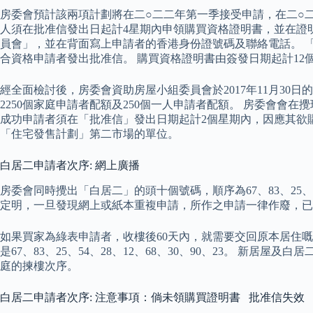
房委會預計該兩項計劃將在二○二二年第一季接受申請，在二○二
人須在批准信發出日起計4星期內申領購買資格證明書，並在證明書
員會」，並在背面寫上申請者的香港身份證號碼及聯絡電話。 「居
合資格申請者發出批准信。 購買資格證明書由簽發日期起計1
經全面檢討後，房委會資助房屋小組委員會於2017年11月30日的
2250個家庭申請者配額及250個一人申請者配額。 房委會
成功申請者須在「批准信」發出日期起計2個星期內，因應其欲
「住宅發售計劃」第二市場的單位。
白居二申請者次序: 網上廣播
房委會同時攪出「白居二」的頭十個號碼，順序為67、83、25、5
定明，一旦發現網上或紙本重複申請，所作之申請一律作廢，已
如果買家為綠表申請者，收樓後60天內，就需要交回原本居住嘅
是67、83、25、54、28、12、68、30、90、23。 新居屋
庭的揀樓次序。
白居二申請者次序: 注意事項：倘未領購買證明書 批准信失效