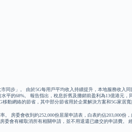
市同步」。 由於5G每用戶平均收入持續提升，本地服務收入同比
月疫前水平的68%。 報告指出，稅息折舊及攤銷前盈利為13億港元，
於5G移動網絡的節省，其中部分節省用於企業解決方案和5G家居寬
 房委會收到約252,000份居屋申請表，白表約佔203,000份，綠
房委會有權取消所有相關申請，並不用退還已繳交的申請費。 經