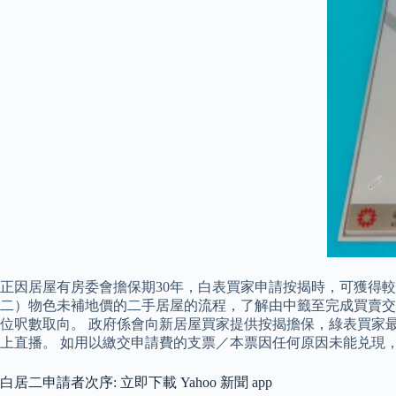
正因居屋有房委會擔保期30年，白表買家申請按揭時，可獲得
二）物色未補地價的二手居屋的流程，了解由中籤至完成買賣交
位呎數取向。 政府係會向新居屋買家提供按揭擔保，綠表買家最高
上直播。 如用以繳交申請費的支票／本票因任何原因未能兑現
白居二申請者次序: 立即下載 Yahoo 新聞 app