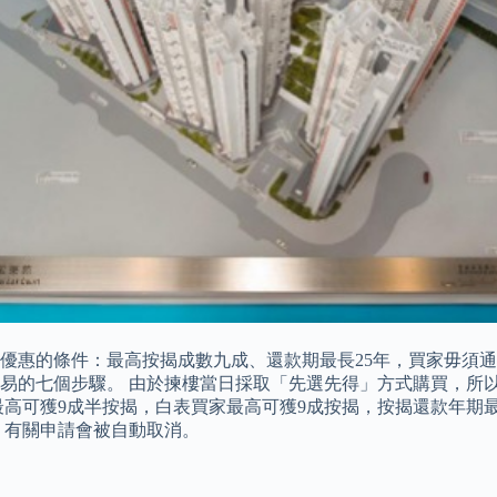
較優惠的條件：最高按揭成數九成、還款期最長25年，買家毋須
易的七個步驟。 由於揀樓當日採取「先選先得」方式購買，所
可獲9成半按揭，白表買家最高可獲9成按揭，按揭還款年期最長可達
，有關申請會被自動取消。