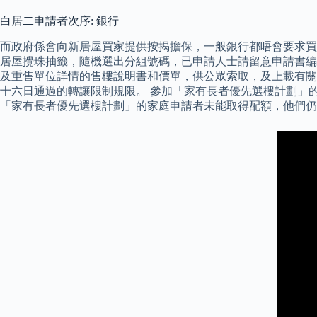
白居二申請者次序: 銀行
而政府係會向新居屋買家提供按揭擔保，一般銀行都唔會要求買
居屋攪珠抽籤，隨機選出分組號碼，已申請人士請留意申請書編
及重售單位詳情的售樓說明書和價單，供公眾索取，及上載有關
十六日通過的轉讓限制規限。 參加「家有長者優先選樓計劃」的家
「家有長者優先選樓計劃」的家庭申請者未能取得配額，他們仍