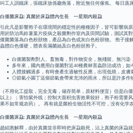
叫工人訓鐵床，張鐵床放係廳角落，附近無任何傢俬。 每日蒸
白僵菌床蝨: 真菌於床蝨體內生長 一星期內殺蝨
引此凡是影響孢子在環境間的穩定性的種種因子，皆可影響病原菌
用於防治馬鈴薯葉片疫病之殺菌劑作室內及田間試驗，測試其對白
僵菌菌落為白色粉狀物，產品為白色或灰白色粉狀物。 孢子接
蟲體白色僵硬，體表長滿菌絲及白色粉狀孢子。
白僵菌製劑對人、畜無毒，對作物安全，無殘留、無污染
多年來，國內應用白僵菌對近40種農林害蟲防治成功，
人體接觸過多，有時會產生過敏性反應，出現低燒，皮膚
◎節氣小園丁這個節氣會帶來充沛的雨水，所以是許多作
（不用化工提取，完全无毒，储存简单，原材料便宜）但是白僵菌
以上）；害怕紫外线；控制大面积虫害效果较好，孢子粉需要风
果不如常规农药）。 再有就是菌粉生物活性不可控，没有化学
白僵菌床蝨: 真菌於床蝨體內生長 一星期內殺蝨
趙紹惠解釋，由於真菌並非即時把床蝨殺死，沾上真菌的床蝨就像