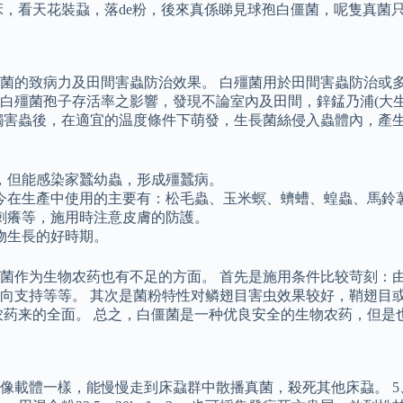
床，看天花裝蝨，落de粉，後來真係睇見球孢白僵菌，呢隻真菌
的致病力及田間害蟲防治效果。 白殭菌用於田間害蟲防治或多或少
殭菌孢子存活率之影響，發現不論室內及田間，鋅錳乃浦(大生-4
觸害蟲後，在適宜的温度條件下萌發，生長菌絲侵入蟲體內，產生
，但能感染家蠶幼蟲，形成殭蠶病。
如今在生產中使用的主要有：松毛蟲、玉米螟、蠐螬、蝗蟲、馬鈴
刺癢等，施用時注意皮膚的防護。
物生長的好時期。
作为生物农药也有不足的方面。 首先是施用条件比较苛刻：由于
向支持等等。 其次是菌粉特性对鳞翅目害虫效果较好，鞘翅目
农药来的全面。 总之，白僵菌是一种优良安全的生物农药，但是
載體一樣，能慢慢走到床蝨群中散播真菌，殺死其他床蝨。 5、松