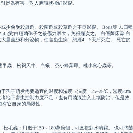
只對昆蟲有害，對人應該就極細影響。
會受殺蟲劑、殺菌劑或殺草劑之不良影響。 Boria等 以四種
5)對白殭菌孢子之殺傷力最大，免得爛次之。 白僵菌床蝨 白
大量菌絲和分泌物，使害蟲生病，約經4－5天后死亡。 死亡的
薯甲蟲、松褐天牛、白蟻、茶小綠葉蟬、桃小食心蟲等。
孢子萌发需要适宜的温度和湿度（温度：25~28℃，湿度80%
或者地下害虫控制力度不足（也有用菌液注入土壤防治，但是效
也有它自身的局限性。
毛蟲：用孢子150～180萬億個，可直接對水噴霧。 也可將菌