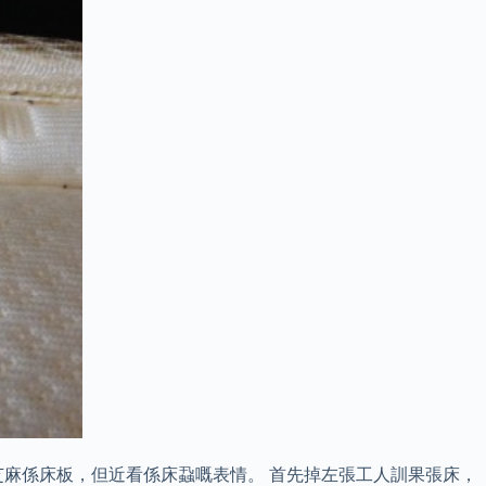
隻黑芝麻係床板，但近看係床蝨嘅表情。 首先掉左張工人訓果張床，