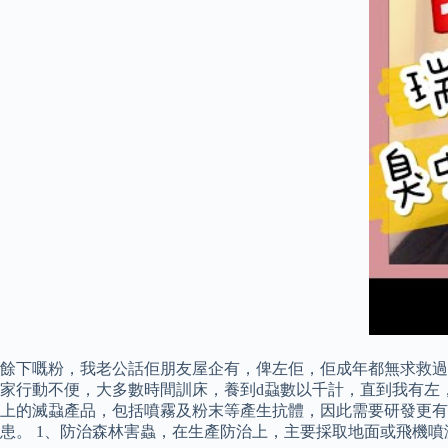
餘下嘅粉，我老公話佢朋友屋企有，俾左佢，佢成年都無求救過
家行動不便，大多數時間訓床，養到d蝨數以千計，直到我有左
上的滅蝨產品，包括噴霧及粉末等產生抗體，因此需要研發更有
患。 1、防治森林害蟲，在生產防治上，主要採取地面或飛機