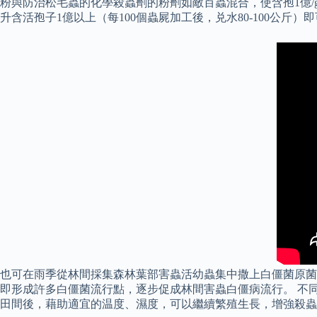
粉與防治松毛蟲的化學殺蟲劑的粉劑如敵百蟲混合，使含孢1億/g，
升含活孢子1億以上（每100個蟲屍加工後，兑水80-100公
也可在雨季從林間採集森林葉部害蟲活幼蟲集中撒上白僵菌原菌粉
即形成許多白僵菌流行點，逐步促成林間害蟲白僵病流行。 不
田間後，藉助適宜的温度、濕度，可以繼續繁殖生長，增強殺蟲