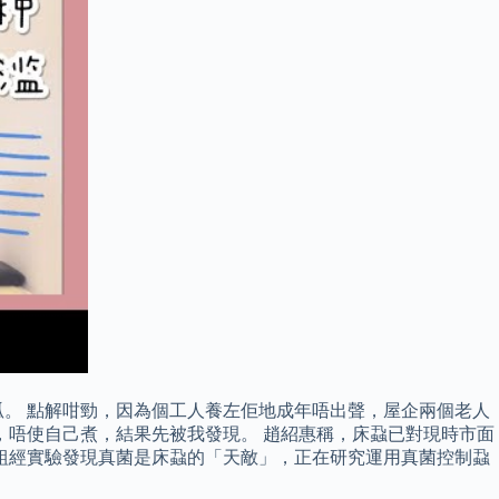
。 點解咁勁，因為個工人養左佢地成年唔出聲，屋企兩個老人
，唔使自己煮，結果先被我發現。 趙紹惠稱，床蝨已對現時市面
組經實驗發現真菌是床蝨的「天敵」，正在研究運用真菌控制蝨