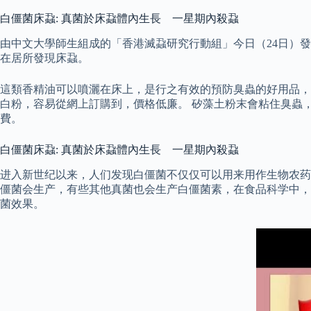
白僵菌床蝨: 真菌於床蝨體內生長 一星期內殺蝨
由中文大學師生組成的「香港滅蝨研究行動組」今日（24日）發
在居所發現床蝨。
這類香精油可以噴灑在床上，是行之有效的預防臭蟲的好用品，塗抹於被臭
白粉，容易從網上訂購到，價格低廉。 矽藻土粉末會粘住臭蟲
費。
白僵菌床蝨: 真菌於床蝨體內生長 一星期內殺蝨
进入新世纪以来，人们发现白僵菌不仅仅可以用来用作生物农药
僵菌会生产，有些其他真菌也会生产白僵菌素，在食品科学中，
菌效果。