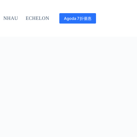
NHAU
ECHELON
Agoda 7折優惠