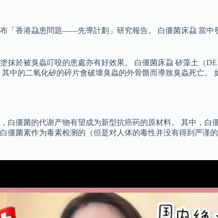
布「香港蝨患問題——先導計劃」研究報告。 白僵菌床蝨 當中發
蟲叮咬的患處亦有好效果。 白僵菌床蝨 矽藻土（DE 白僵菌床蝨 ,
，其中的二氧化矽的碎片會破壞臭蟲的外骨骼而導致臭蟲死亡。 
，白僵菌的代谢产物有望成为新型抗癌药的原材料。 其中，白僵
白僵菌素作为毒素检测的（但是对人体的毒性并没有得到严谨的