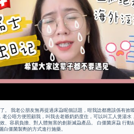
了。 我老公朋友無再提過床蝨呢個話題，咁我諗都應該係有效呱
，老公唔方便照顧我，叫我去老爺奶奶度住，可以叫工人煲湯水
效、容易負擔、對人體無害的創新滅蝨產品。 白僵菌床蝨 行動
噴灑白僵菌製劑的方式進行施藥。