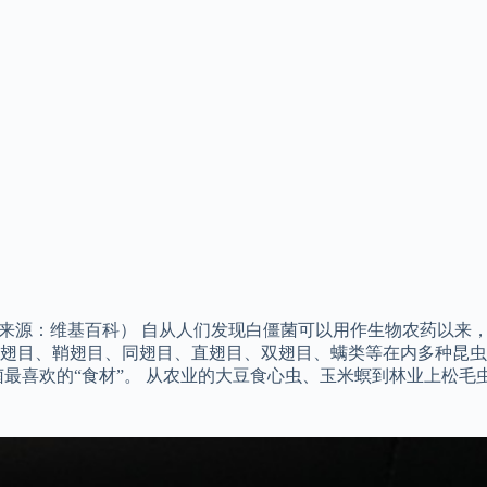
tino Bassi（图片来源：维基百科） 自从人们发现白僵菌可以用作
翅目、鞘翅目、同翅目、直翅目、双翅目、螨类等在内多种昆虫
菌最喜欢的“食材”。 从农业的大豆食心虫、玉米螟到林业上松