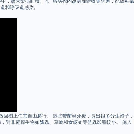
到松林中，擴大染病面積。 4、將病死的昆蟲屍體收集研磨，配成每毫
化道和呼吸道感染。
放回樹上任其自由爬行。 這些帶菌蟲死後，長出很多分生孢子，
，對非靶標生物如瓢蟲、草蛉和食蚜虻等益蟲影響較小。 施入