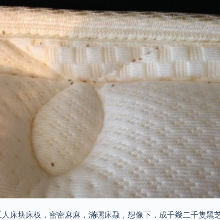
上发现。 工人床块床板，密密麻麻，滿曬床蝨，想像下，成千幾二千