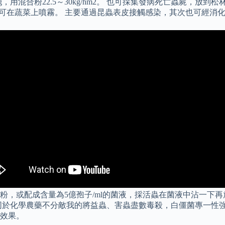
用混合粉22.5～30kg/hm2。 也可採集發病死亡蟲屍，放
斤）即可在蔬菜上噴霧。 主要通過昆蟲表皮接觸感染，其次也可經消
，或配成含量為5億孢子/ml的菌液，採活蟲在菌液中沾一下再
同於化學農藥不分敵我的將益蟲、害蟲盡數毒殺，白僵菌專一性強
效果。