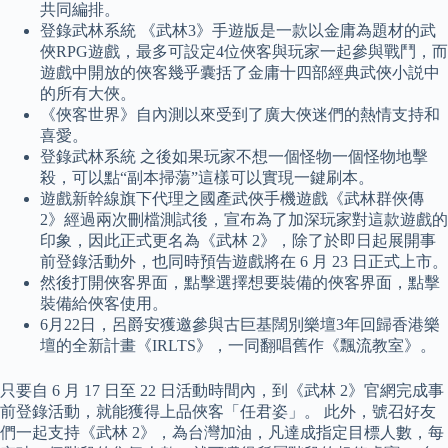
共同編排。
登錄武林系統 《武林3》手遊版是一款以金庸為題材的武
俠RPG遊戲，最多可設定4位俠客與玩家一起參與戰鬥，而
遊戲中開放的俠客幾乎囊括了金庸十四部經典武俠小説中
的所有大俠。
《俠客世界》自內測以來受到了廣大俠迷們的熱情支持和
喜愛。
登錄武林系統 之後如果玩家不想一個怪物一個怪物地擊
殺，可以點“副本掃蕩”這樣可以實現一鍵刷本。
遊戲新幹線旗下代理之國產武俠手機遊戲《武林群俠傳
2》經過兩次刪檔測試後，宣布為了加深玩家對這款遊戲的
印象，因此正式更名為《武林 2》，除了於即日起展開事
前登錄活動外，也同時預告遊戲將在 6 月 23 日正式上市。
然後打開俠客界面，點擊選擇想要裝備的俠客界面，點擊
裝備給俠客使用。
6月22日，呂爵安獲邀參與古巨基闊別樂壇3年回歸香港樂
壇的全新計畫《IRLTS》，一同翻唱舊作《飄流教室》。
只要自 6 月 17 日至 22 日活動時間內，到《武林 2》官網完成事
前登錄活動，就能獲得上品俠客「任君姿」。 此外，號召好友
們一起支持《武林 2》，為台灣加油，凡達成指定目標人數，每