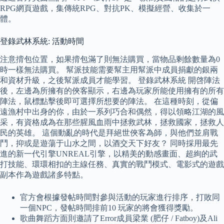
RPG網頁遊戲，集傳統RPG、對抗PK、模擬經營、收集於一
體。
登錄武林系統: 活動時間
注意揹包位置，如果揹包滿了則無法購買，當物品剩餘數量為0
時一樣無法購買。 幫派技能需要幫主用幫派中成員捐獻的銀兩
和資材升級，之後幫派成員才能學習。 登錄武林系統 開啓陣法
後，左邊為所擁有的俠客顯示，右邊為玩家所能使用擁有的所有
陣法，鼠標點擊後即可選擇所想要的陣法。 在這種時刻，從偏
遠漁村中出身的你，由於一系列巧合和偶然，得以領略江湖的風
采，有資格成為在那些腥風血雨中拯救武林，拯救國家，拯救人
民的英雄。 這個動亂的時代是拜絕世俠客為師，與他們並肩戰
鬥，抑或是遊蕩于山水之間，以酒交天下好友？ 同時採用最先
進的新一代引擎UNREAL引擎，以精美的動感畫面、超絢的武
打技能、環環相扣的主線任務、真實的戰鬥模式、電影式的遊戲
副本作為遊戲諸多特點。
官方會根據發帖時間對參與活動的玩家進行排序，打敗同
一個NPC，發帖時間排前10 玩家的將會獲得獎勵。
歌曲舞蹈方面則邀請了Error成員梁業 (肥仔 / Fatboy)及Ali