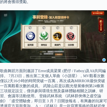
的將會獲得獎勵。
歌曲舞蹈方面則邀請了Error成員梁業 (肥仔 / Fatboy)及Ali共同編
排。 7月23日，推出第二支個人單曲《小諧星》，MV觀看次數
僅以2天16小時的時間突破一百萬，再次成為MIRROR最快突破
一百萬觀看次數的成員。 武陵山莊是以觀光發展條例第24條第
三項規定設立，僅供參與環境生態及森林體驗相關之訓練、研
習、會議等活動使用。 登錄武林系統 《武林群俠傳之虛空論
劍》「虛空體驗會」即日至 3 月 7 日開放報名，有興趣的玩家可
透過官方頁面查詢。 A：《武林3》是一款寫實風格的題材武俠