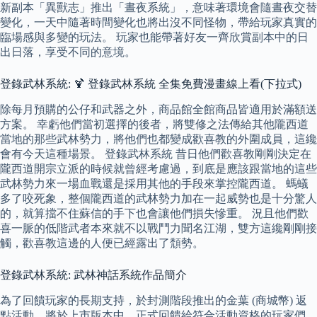
新副本「異獸志」推出「晝夜系統」，意味著環境會隨晝夜交替
變化，一天中隨著時間變化也將出沒不同怪物，帶給玩家真實的
臨場感與多變的玩法。 玩家也能帶著好友一齊欣賞副本中的日
出日落，享受不同的意境。
登錄武林系統: 🍹 登錄武林系統 全集免費漫畫線上看(下拉式)
除每月預購的公仔和武器之外，商品館全館商品皆適用於滿額送
方案。 幸虧他們當初選擇的後者，將雙修之法傳給其他隴西道
當地的那些武林勢力，將他們也都變成歡喜教的外圍成員，這纔
會有今天這種場景。 登錄武林系統 昔日他們歡喜教剛剛決定在
隴西道開宗立派的時候就曾經考慮過，到底是應該跟當地的這些
武林勢力來一場血戰還是採用其他的手段來掌控隴西道。 螞蟻
多了咬死象，整個隴西道的武林勢力加在一起威勢也是十分驚人
的，就算擋不住蘇信的手下也會讓他們損失慘重。 況且他們歡
喜一脈的低階武者本來就不以戰鬥力聞名江湖，雙方這纔剛剛接
觸，歡喜教這邊的人便已經露出了頹勢。
登錄武林系統: 武林神話系統作品簡介
為了回饋玩家的長期支持，於封測階段推出的金葉 (商城幣) 返
點活動，將於上市版本中，正式回饋給符合活動資格的玩家們。