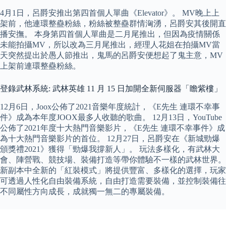
4月1日，呂爵安推出第四首個人單曲《Elevator》。 MV晚上上
架前，他連環整蠱粉絲，粉絲被整蠱群情洶湧，呂爵安其後開直
播安撫。 本身第四首個人單曲是二月尾推出，但因為疫情關係
未能拍攝MV，所以改為三月尾推出，經理人花姐在拍攝MV當
天突然提出於愚人節推出，鬼馬的呂爵安便想起了鬼主意，MV
上架前連環整蠱粉絲。
登錄武林系統: 武林英雄 11 月 15 日加開全新伺服器「瞻紫樓」
12月6日，Joox公佈了2021音樂年度統計，《E先生 連環不幸事
件》成為本年度JOOX最多人收聽的歌曲。 12月13日，YouTube
公佈了2021年度十大熱門音樂影片，《E先生 連環不幸事件》成
為十大熱門音樂影片的首位。 12月27日，呂爵安在《新城勁爆
頒獎禮2021》獲得「勁爆我撐新人」。 玩法多樣化，有武林大
會、陣營戰、競技場、裝備打造等帶你體驗不一樣的武林世界。
新副本中全新的「紅裝模式」將提供豐富、多樣化的選擇，玩家
可透過人性化自由裝備系統，自由打造需要裝備，並控制裝備往
不同屬性方向成長，成就獨一無二的專屬裝備。