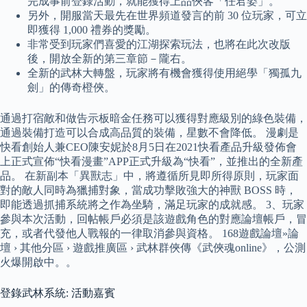
完成事前登錄活動，就能獲得上品俠客「任君姿」。
另外，開服當天最先在世界頻道發言的前 30 位玩家，可立
即獲得 1,000 禮券的獎勵。
非常受到玩家們喜愛的江湖探索玩法，也將在此次改版
後，開放全新的第三章節－隴右。
全新的武林大轉盤，玩家將有機會獲得使用絕學「獨孤九
劍」的傳奇橙俠。
通過打宿敵和做告示板暗金任務可以獲得對應級別的綠色裝備，
通過裝備打造可以合成高品質的裝備，星數不會降低。 漫劇是
快看創始人兼CEO陳安妮於8月5日在2021快看產品升級發佈會
上正式宣佈“快看漫畫”APP正式升級為“快看”，並推出的全新產
品。 在新副本「異獸志」中，將遵循所見即所得原則，玩家面
對的敵人同時為獵捕對象，當成功擊敗強大的神獸 BOSS 時，
即能透過抓捕系統將之作為坐騎，滿足玩家的成就感。 3、玩家
參與本次活動，回帖帳戶必須是該遊戲角色的對應論壇帳戶，冒
充，或者代發他人戰報的一律取消參與資格。 168遊戲論壇»論
壇 › 其他分區 › 遊戲推廣區 › 武林群俠傳《武俠魂online》，公測
火爆開啟中。。
登錄武林系統: 活動嘉賓