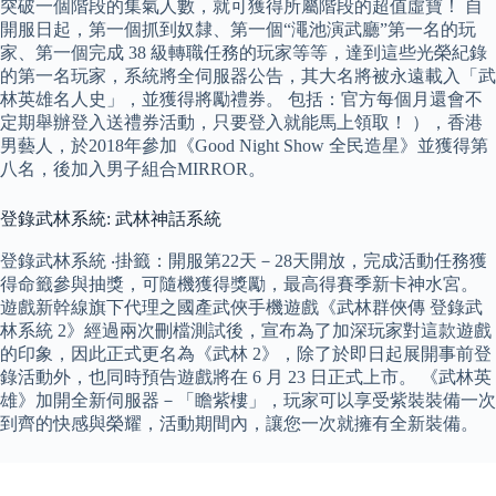
突破一個階段的集氣人數，就可獲得所屬階段的超值虛寶！ 自
開服日起，第一個抓到奴隸、第一個“澠池演武廳”第一名的玩
家、第一個完成 38 級轉職任務的玩家等等，達到這些光榮紀錄
的第一名玩家，系統將全伺服器公告，其大名將被永遠載入「武
林英雄名人史」，並獲得將勵禮券。 包括：官方每個月還會不
定期舉辦登入送禮券活動，只要登入就能馬上領取！ ），香港
男藝人，於2018年參加《Good Night Show 全民造星》並獲得第
八名，後加入男子組合MIRROR。
登錄武林系統: 武林神話系統
登錄武林系統 ‧掛籤：開服第22天－28天開放，完成活動任務獲
得命籤參與抽獎，可隨機獲得獎勵，最高得賽季新卡神水宮。
遊戲新幹線旗下代理之國產武俠手機遊戲《武林群俠傳 登錄武
林系統 2》經過兩次刪檔測試後，宣布為了加深玩家對這款遊戲
的印象，因此正式更名為《武林 2》，除了於即日起展開事前登
錄活動外，也同時預告遊戲將在 6 月 23 日正式上市。 《武林英
雄》加開全新伺服器－「瞻紫樓」，玩家可以享受紫裝裝備一次
到齊的快感與榮耀，活動期間內，讓您一次就擁有全新裝備。