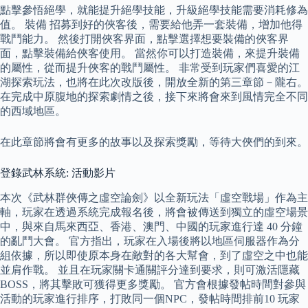
點擊參悟絕學，就能提升絕學技能，升級絕學技能需要消耗修為
值。 裝備 招募到好的俠客後，需要給他弄一套裝備，增加他得
戰鬥能力。 然後打開俠客界面，點擊選擇想要裝備的俠客界
面，點擊裝備給俠客使用。 當然你可以打造裝備，來提升裝備
的屬性，從而提升俠客的戰鬥屬性。 非常受到玩家們喜愛的江
湖探索玩法，也將在此次改版後，開放全新的第三章節－隴右。
在完成中原腹地的探索劇情之後，接下來將會來到風情完全不同
的西域地區。
在此章節將會有更多的故事以及探索獎勵，等待大俠們的到來。
登錄武林系統: 活動影片
本次《武林群俠傳之虛空論劍》以全新玩法「虛空戰場」作為主
軸，玩家在透過系統完成報名後，將會被傳送到獨立的虛空場景
中，與來自馬來西亞、香港、澳門、中國的玩家進行達 40 分鐘
的亂鬥大會。 官方指出，玩家在入場後將以地區伺服器作為分
組依據，所以即使原本身在敵對的各大幫會，到了虛空之中也能
並肩作戰。 並且在玩家關卡通關評分達到要求，則可激活隱藏
BOSS，將其擊敗可獲得更多獎勵。 官方會根據發帖時間對參與
活動的玩家進行排序，打敗同一個NPC，發帖時間排前10 玩家