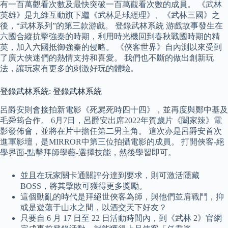
有一百萬觀看次數及最快突破一百萬觀看次數的成員。 《武林
英雄》是九維互動旗下繼《武林足球經理》、《武林三國》之
後，“武林系列”的第三款游戲。 登錄武林系統 游戲故事發生在
六國合縱抗擊強秦的時期，利用時光機回到春秋戰國時期的精
英，加入六國抵御強秦的侵略。 《俠客世界》自內測以來受到
了廣大俠迷們的熱情支持和喜愛。 我們也不斷的做出創新玩
法，讓玩家有更多的刺激好玩的體驗。
登錄武林系統: 登錄武林系統
呂爵安則會接拍新電影《死屍死時四十四》，並再度與鄭中基及
毛舜筠合作。 6月7日，呂爵安出席2022年賀歲片《闔家辣》電
影發佈會，並將在片中擔任第二男主角。 這次亦是呂爵安首次
進軍影壇，是MIRROR中第三位拍攝電影的成員。 打開俠客-絕
學界面-點擊拜師學藝-選擇技能，然後學習即可。
並且在玩家關卡通關評分達到要求，則可激活隱藏
BOSS，將其擊敗可獲得更多獎勵。
這個動亂的時代是拜絕世俠客為師，與他們並肩戰鬥，抑
或是遊蕩于山水之間，以酒交天下好友？
只要自 6 月 17 日至 22 日活動時間內，到《武林 2》官網