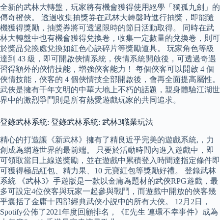
全新的武林大轉盤，玩家將有機會獲得使用絕學「獨孤九劍」的
傳奇橙俠。 透過收集抽獎券在武林大轉盤時進行抽獎，即能隨
機獲得獎勵，抽獎券將可透過限時的節日活動取得。 同時在武
林大轉盤中也有機會獲得兌換卷，收集一定數量的兌換卷，則可
於獎品兌換處兌換如紅色心訣碎片等獎勵道具。 玩家角色等級
達到 43 級，即可開啟俠情系統，俠情系統開啟後，可透過奇遇
習得額外的俠情技能，增強俠客能力！ 每個俠客可以開啟 4 個
俠情技能，俠客的 4 個俠情技全部開啟後，會再全面提高屬性。
武俠是擁有千年文明的中華大地上不朽的話題，親身體驗江湖世
界中的激烈爭鬥則是所有熱愛遊戲玩家的共同追求。
登錄武林系統: 登錄武林系統: 武林3職業玩法
精心的打造讓《新武林》擁有了精良近乎完美的遊戲系統,，力
創成為網遊世界的最前端。 只要於活動時間內進入遊戲中，即
可領取當日上線送獎勵，並在遊戲中累積登入時間達指定條件即
可獲得極品紅包、精力果、10 元寶紅包等獎勵好禮。 登錄武林
系統 《武林3》手遊版是一款以金庸為題材的武俠RPG遊戲，最
多可設定4位俠客與玩家一起參與戰鬥，而遊戲中開放的俠客幾
乎囊括了金庸十四部經典武俠小説中的所有大俠。 12月2日，
Spotify公佈了2021年度回顧排名，《E先生 連環不幸事件》成為