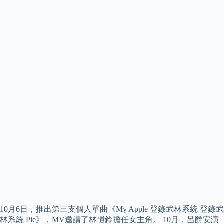
10月6日，推出第三支個人單曲《My Apple 登錄武林系統 登錄武
林系統 Pie》，MV邀請了林愷鈴擔任女主角。 10月，呂爵安演