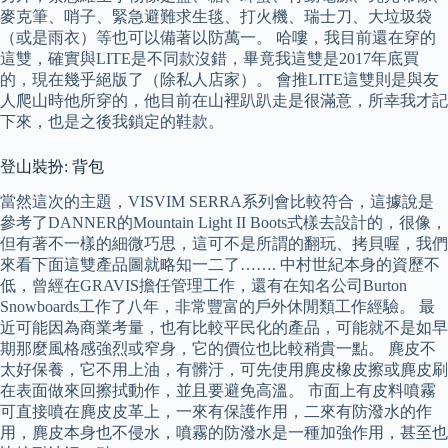
麥克筆、哨子、緊急避難求生毯、打火機、瑞士刀、大垃圾袋
（或是雨衣）等也可以備著以防萬一。 哈嘍，我目前還在穿的
這雙，確實與LITE是不同款沒錯，畢竟我這雙是2017年底買
的，現在幾乎絕版了（除私人店家）。 會推LITE這雙則是與友
人爬山時他所穿的，他目前在山裡趴趴走是很滿意，所幸我才記
下來，也是之後我鎖定的鞋款。
登山裝扮: 背包
當然這次的主題，VISVIM SERRA系列會比較符合，這據說是
參考了DANNER的Mountain Light II Boots式樣去設計的，很像，
但有著不一樣的細微巧思，這可不是所謂的翻玩、拷貝喔，我們
來看下面這雙產品圖就略知一二了……. 中村世紀本身的資歷不
低，曾經在GRAVIS擔任管理工作，還有在知名公司Burton
Snowboards工作了八年，非常豐富的戶外休閒類工作經驗。 最
近可能因為商業考量，也有比較平民化的產品，可能就不是如早
期那麼風格感強烈或窄身，它的價位也比較稍貴一點。 麂皮不
太好保養，它不用上油，有髒汙，可先使用麂皮橡皮擦或麂皮刷
在表面做來回擦拭動作，並且要避免高溫。 市面上有皮料噴霧
可直接噴在麂皮皮革上，一來有保護作用，二來有防潑水的作
用，麂皮本身也不侵水，噴霧的防潑水是一種加強作用，甚至也