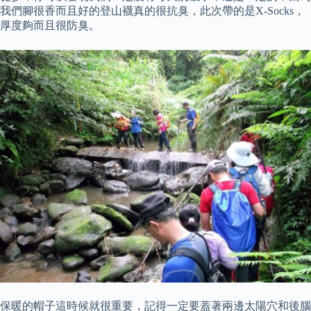
我們腳很香而且好的登山襪真的很抗臭，此次帶的是X-Socks，
厚度夠而且很防臭。
保暖的帽子這時候就很重要，記得一定要蓋著兩邊太陽穴和後腦