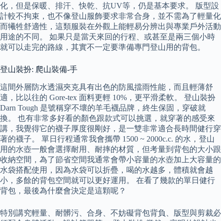
化，但是保暖、排汗、快乾、抗UV等，仍是基本要求。 版型設
計較不拘束，也不像登山服飾要求非常合身，並不需為了輕量化
而犧牲舒適性，這類服裝在外觀上能輕易分辨出與專業戶外活動
用途的不同。 如果只是當天來回的行程、或甚至是兩三個小時
就可以走完的路線，其實不一定要準備專門登山用的背包。
登山裝扮: 爬山裝備-手
這間外層防水透濕夾克具有出色的防風擋雨性能，而且輕薄舒
適，比以往的 Gore-tex 面料更輕 10%，更平滑柔軟。 登山裝扮
Darn Tough 是號稱穿不壞的羊毛襪品牌，終生保固，穿破就
換。 也有非常多好看的顏色跟款式可以挑選，就穿著的感受來
講，我覺得它的襪子厚度很剛好，是一雙非常適合長時間健行穿
著的襪子。 單日行程通常我會攜帶 1500 ~ 2000c.c. 的水，登山
用的水壺一般會選擇耐用、耐摔的材質，但考量到背包的大小跟
收納空間，為了節省空間我通常會帶小容量的水壺加上大容量的
水袋搭配使用，因為水袋可以折疊，喝的水越多，體積就會越
小，多餘的背包空間就可以更好運用。 在看了幾款的單日健行
背包，最後為什麼會決定是這顆呢？
特別講究輕量、耐髒污、合身、不妨礙背包背負、版型與剪裁必