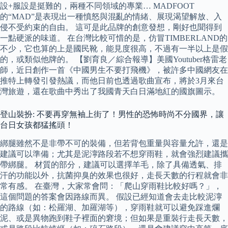
設+服設是挺難的，兩種不同領域的專業… MADFOOT
的“MAD”是表現出一種憤怒與混亂的情緒、展現渴望解放、入
侵不受約束的自由。 這可是此品牌的創意發想，剛好也聞得到
一點硬派的味道。 在台灣比較可惜的是，仿冒TIMBERLAND的
不少，它也算的上是國民靴，能見度很高，不過有一半以上是假
的，或類似他牌的。 【劉育良／綜合報導】美國Youtuber格雷老
師，近日創作一首《中國男生不要打飛機》，被許多中國網友在
推特上轉發引發熱議，而他日前也透過歌曲宣布，將於3月來台
灣旅遊，還在歌曲中秀出了我國青天白日滿地紅的國旗圖示。
登山裝扮: 不要再穿無袖上街了！男性的恐怖時尚不分國界，讓
台日女孩都猛搖頭！
綁腿雖然不是非帶不可的裝備，但若背包重量與容量允許，還是
建議可以準備；尤其是泥濘路段若不想穿雨鞋，就會強烈建議攜
帶綁腿。 材質的部分，建議可以選擇羊毛，除了具備透氣、排
汗的功能以外，抗菌抑臭的效果也很好，走長天數的行程就會非
常有感。 在臺灣，大家常會問：「爬山穿雨鞋比較好嗎？」，
這個問題的答案會因路線而異。 假設已經知道會去走比較泥濘
的路線（如：松羅湖、加羅湖等），穿雨鞋就可以避免踩進爛
泥、或是異物跑到鞋子裡面的窘境；但如果是重裝行走長天數，