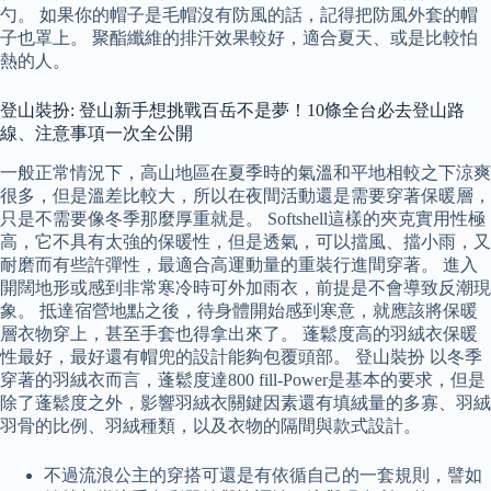
勺。 如果你的帽子是毛帽沒有防風的話，記得把防風外套的帽
子也罩上。 聚酯纖維的排汗效果較好，適合夏天、或是比較怕
熱的人。
登山裝扮: 登山新手想挑戰百岳不是夢！10條全台必去登山路
線、注意事項一次全公開
一般正常情況下，高山地區在夏季時的氣溫和平地相較之下涼爽
很多，但是溫差比較大，所以在夜間活動還是需要穿著保暖層，
只是不需要像冬季那麼厚重就是。 Softshell這樣的夾克實用性極
高，它不具有太強的保暖性，但是透氣，可以擋風、擋小雨，又
耐磨而有些許彈性，最適合高運動量的重裝行進間穿著。 進入
開闊地形或感到非常寒冷時可外加雨衣，前提是不會導致反潮現
象。 抵達宿營地點之後，待身體開始感到寒意，就應該將保暖
層衣物穿上，甚至手套也得拿出來了。 蓬鬆度高的羽絨衣保暖
性最好，最好還有帽兜的設計能夠包覆頭部。 登山裝扮 以冬季
穿著的羽絨衣而言，蓬鬆度達800 fill-Power是基本的要求，但是
除了蓬鬆度之外，影響羽絨衣關鍵因素還有填絨量的多寡、羽絨
羽骨的比例、羽絨種類，以及衣物的隔間與款式設計。
不過流浪公主的穿搭可還是有依循自己的一套規則，譬如