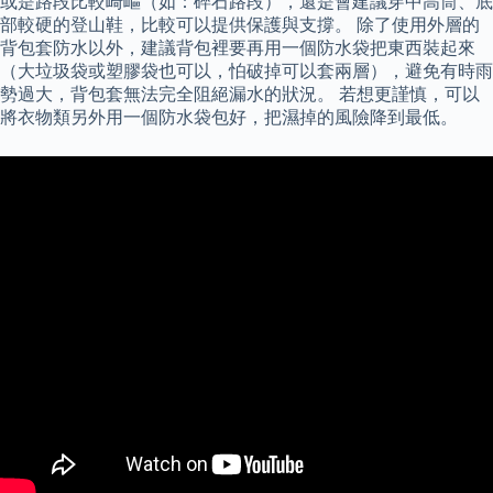
或是路段比較崎嶇（如：碎石路段），還是會建議穿中高筒、底
部較硬的登山鞋，比較可以提供保護與支撐。 除了使用外層的
背包套防水以外，建議背包裡要再用一個防水袋把東西裝起來
（大垃圾袋或塑膠袋也可以，怕破掉可以套兩層），避免有時雨
勢過大，背包套無法完全阻絕漏水的狀況。 若想更謹慎，可以
將衣物類另外用一個防水袋包好，把濕掉的風險降到最低。