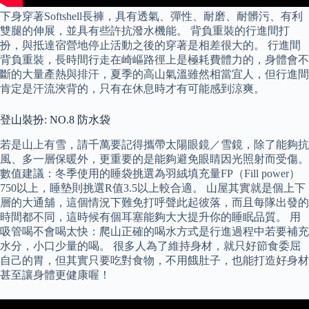
下身穿著Softshell長褲，具有透氣、彈性、耐磨、耐髒污、有利
雙腿的伸展，並具有些許抗潑水機能。 背負重裝的行進間打
扮，與抵達宿營地停止活動之後的穿著是相差很大的。 行進間
背負重裝，長時間行走在崎嶇路徑上是極耗費體力的，身體會不
斷的大量產熱與排汗，夏季的高山氣溫雖然相當宜人，但行進間
肯定是汗流浹背的，只有在休息時才有可能感到涼爽。
登山裝扮: NO.8 防水袋
若是山上有雪，請千萬要記得攜帶太陽眼鏡／雪鏡，除了能夠抗
風、多一層保暖外，更重要的是能夠避免眼睛因光照射而受傷。
數值建議：冬季使用的睡袋挑選為羽絨填充量FP（Fill power）
750以上，睡墊則挑選R值3.5以上較合適。 山屋其實就是個上下
層的大通舖，這個情況下難免打呼聲此起彼落，而且每隊出發的
時間都不同，這時候有個耳塞能夠大大提升你的睡眠品質。 用
吸管喝不會喝太快：爬山正確的喝水方式是行進過程中若要補充
水分，小口少量的喝。 很多人為了維持身材，就只好節食委屈
自己的胃，但其實只要吃對食物，不用餓肚子，也能打造好身材
甚至讓身體更健康喔！