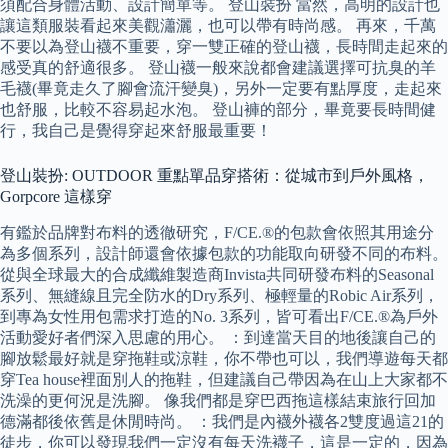
須配合身體活動、設計簡單等。 登山裝扮 當然，高明的設計也
讓這類服裝看起來美觀瀟灑，也可以帶有時尚感。 再來，千萬
不要以為登山襪不重要，穿一雙正確的登山襪，長時間走起來的
感受真的舒適很多。 登山襪一般來說都會建議選擇可抗臭的羊
毛襪(畢竟走久了腳會流汗變臭)，另外一定要有點厚度，走起來
也舒服，比較不容易起水泡。 登山褲的部分，畢竟要長時間健
行，我自己是覺得穿起來舒服最重要！
登山裝扮: OUTDOOR 重點單品穿搭術：從城市到戶外風格，
Gorpcore 這樣穿
有鑑於品牌對布料的透徹研究，F/CE.®︎的包款會依照其用途分
為多個系列，設計師還會依據包款的功能取向研發不同的布料。
從與全球最大的合成纖維製造商Invista共同研發布料的Seasonal
系列、無縫線且完全防水的Dry系列、極輕量的Robic Air系列，
到專為女性用包需求打造的No. 3系列，皆可看出F/CE.®︎為戶外
活動愛好者們深入思慮的用心。 ：到達當天目的地後讓自己的
腳放鬆最好就是穿拖鞋或涼鞋，你不帶也可以，我們導遊每天都
穿Tea house裡面別人的拖鞋，但建議自己帶因為在山上大家都不
洗澡的更何況是洗腳。 像我們都是穿巴西拖這樣結束旅行回加
德滿都後依舊是休閒時尚。 ：我們是內襪外襪各2雙度過這21的
徒步，你可以發現我們一定沒有每天洗襪子，這是一定的，因為