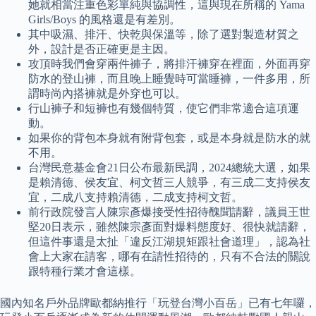
她就相當注重色彩單純與協調性，這與現在所稱的 Yama
Girls/Boys 的風格還是有差別。
其中吸濕、排汗、快乾與保溫等，除了選對製造材質之
外，設計是否正確更是主因。
攻頂時我們會穿兩件褲子，將排汗褲穿在裡面，外面再穿
防水的登山褲，而且晚上睡覺時可當睡褲，一件多用，所
謂時尚內搭褲就是外穿也可以。
行山褲子和短褲也有幾個特質，使它們非常適合這項運
動。
如果你的背包本身就有附背包套，或是本身就是防水的就
不用。
台灣民意基金會21日公布最新民調，2024總統大選，如果
是賴清德、侯友宜、柯文哲三人競爭，有三成二支持侯友
宜，二成八支持賴清德，二成支持柯文哲。
前行政院發言人陳宗彥爆接受性招待醜聞請辭，議員王世
堅20日表示，雖然陳宗彥面對爆料態度好、很快就請辭，
但這件事還是太扯「違反江湖規矩跟社會道理」，認為社
會上大家在請客，哪有在請性招待的，只有不合法的關說
跟特種行業才會這樣。
國內知名戶外品牌歐都納推行「玩登台灣小百岳」已有七年囉，