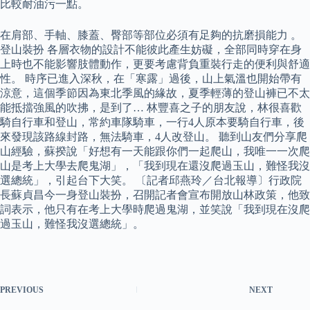
比較耐油污一點。
在肩部、手軸、膝蓋、臀部等部位必須有足夠的抗磨損能力 。
登山裝扮 各層衣物的設計不能彼此產生妨礙，全部同時穿在身
上時也不能影響肢體動作，更要考慮背負重裝行走的便利與舒適
性。 時序已進入深秋，在「寒露」過後，山上氣溫也開始帶有
涼意，這個季節因為東北季風的緣故，夏季輕薄的登山褲已不太
能抵擋強風的吹拂，是到了… 林豐喜之子的朋友說，林很喜歡
騎自行車和登山，常約車隊騎車，一行4人原本要騎自行車，後
來發現該路線封路，無法騎車，4人改登山。 聽到山友們分享爬
山經驗，蘇揆說「好想有一天能跟你們一起爬山，我唯一一次爬
山是考上大學去爬鬼湖」，「我到現在還沒爬過玉山，難怪我沒
選總統」，引起台下大笑。 〔記者邱燕玲／台北報導〕行政院
長蘇貞昌今一身登山裝扮，召開記者會宣布開放山林政策，他致
詞表示，他只有在考上大學時爬過鬼湖，並笑說「我到現在沒爬
過玉山，難怪我沒選總統」。
PREVIOUS
NEXT