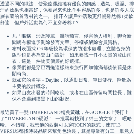
透過不同的織法，使聚酯纖維擁有優良的觸感，透氣、吸濕、排
汗的效果也相當好，保養起來也比羊毛容易許多，也是許多人底
層衣著的首選材質之一。 排汗衣讓戶外活動更舒暢雖然棉T柔軟
舒適，但戶外活動為何不宜穿著棉T？
凡「暱稱」涉及謾罵、髒話穢言、侵害他人權利，聯合新
聞網有權逕予刪除發言文章、停權或解除會員資格。
布料表面採 C6 等級較為環保的防潑水處理，立體合身的
版型也是專為登山而設計，如果要找一件不太貴的登山雨
衣，這是一件物美價廉的好選擇。
像我們都是穿巴西拖這樣結束旅行回加德滿都後依舊是休
閒時尚。
就如它的名字－Daylite，以通勤日常、單日健行、輕量為
主要的設計概念。
如果山友出發的時間略晚，或者在山區停留時間拉長，難
保不會遇到摸黑下山的狀況。
最近買了一雙TIMBERLAND精典黃靴，在GOOGLE上我打上
了”TIMBERLAND硬派”，一搜尋就找到了紳士的文章了，嘎哈
哈。 不錯喔，我想他的西裝可以穿ROEN的款式，連FF13
VERSUS都找時裝品牌來幫角色治裝，算是專業有分工，畢竟人