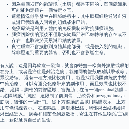
因為每個器官的微環境（土壤）都是不同的，單個癌細胞
可能能夠定殖在一個特定器官。
這種情況似乎發生在區域轉移中，其中腫瘤細胞通過血液
或淋巴循環進入附近的組織或淋巴結。
免疫療法是利用人體內的免疫機制來對抗腫瘤細胞。
腫瘤切除後的預後不僅取決於局部淋巴結轉移的存在或不
存在，也取決於受累淋巴結的數量。
良性腫瘤不會擴散到身體其他部份，或是侵入別的組織，
除非壓迫到重要的器官，否則也不會影響生命。
有人說，這是因為癌症一發病，就會像螃蟹一樣向外擴散或攀附
在身上，或者是癌症是難治之病，就如同螃蟹殼般難以擊破等，
眾說紛紜。 還有一種方法比較實用， 就是採用我國傳統的中醫
中藥治療， 可以有避免化療帶來的副作用， 而且效果也比較不
錯。 縱隔 – 胸椎的前部區域，宮頸肋，在每一側prespinal筋膜 –
– 縱隔胸膜片胸腔，這限制了前胸骨，肋軟骨和pozagrudinnaya
筋膜，後部的一個部門。 從下方縱膈的區域用隔膜表示，上方
用有條橫線表示。 在縱隔區，胸廓淋巴結，胸部淋巴結和縱隔
淋巴結進入。 病毒和細菌會到處散播，寄生在其他生物(宿主)身
上，藉以延長自己的生命。