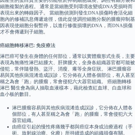
因產生的蛋白質主要的功能在於抑制細胞成長、調控有絲分裂和
細胞複製的過程。 通常是當細胞受到環境改變或DNA受損時而
表現出來的轉錄因子。 當細胞偵測到發生DNA損傷時會活化細
胞內的修補訊息傳遞途徑，借此促使調控細胞分裂的腫瘤抑制基
因表現使細胞分裂暫停，以進行修復損壞的DNA，而DNA損傷
才不會傳遞到子細胞。
癌細胞轉移淋巴: 免疫療法
淋巴癌可發生在身體的任何部位，通常以實體瘤形式生長，主要
表現為無痛性淋巴結腫大、肝脾腫大，全身各組織器官都可能被
侵犯，常伴隨發熱、盜汗、消瘦、癢等全身症狀。 淋巴腫瘤容
易與其他疾病混淆造成誤診，它分佈在人體各個部位，有人甚至
稱之為會「跑」的腫瘤，常會侵犯六大器官組織。 癌細胞轉移
淋巴 醫生會為病人抽取血液樣本，藉此檢查紅血球、白血球和
血小板的數目。
淋巴腫瘤容易與其他疾病混淆造成誤診，它分佈在人體各
個部位，有人甚至稱之為會「跑」的腫瘤，常會侵犯六大
器官組織。
由癌症引起的慢性疼痛幾乎都與癌症本身或治療過程（手
術、放射線治療、化療）所持續造成的組織損傷有關。