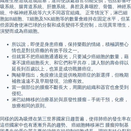
織產生壓迫或造成阻塞，進而使該處器官功能受損，包括影響呼
吸系統、腸胃道系統、肝膽系統、鼻腔及鼻咽腔、骨髓、神經系
統、中樞神經系統等六大不同器官組織。 正常情況下，淋巴細
胞如B細胞、T細胞及NK細胞等的數量會維持在固定水平，但某
些原因會使淋巴球的分裂和成長變得不受控制，出現異常增生，
演變而成為癌細胞。
所以說，即便是身患癌癥，保持樂觀的情緒，積極調整心
情也是對抗癌癥的有效手段之一。
但就算不把癌細胞通通殺光，只要減少癌細胞的數量，藉
著不讓癌細胞長大、和它們和平共存，讓人類的壽命得以
延長到百歲以上，也算是成功戰勝癌症。
陶秘華指出，免疫療法是提供晚期癌症的新選擇，但晚期
補救遠遠不及早期發現、治療有效。
當一個部位的腫瘤不斷長大，周圍的組織和器官也會受到
侵犯。
淋巴結轉移的治療基於與原發性腫瘤 – 手術干預，化療，
放療相同的原則。
同樣的因為吸煙在第三世界國家日趨普遍，使得肺癌的發生率在
這些國家中也有逐漸升高的趨勢。 癌細胞轉移淋巴 腫瘤抑制基