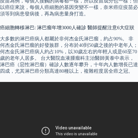
疫苗為例，每個人接觸的病毒都一樣，所以疫苗成分也一樣；但
以癌症來說，每個人癌細胞的基因突變不一樣，奈米癌症疫苗必
須等到病患發病後，再為病患量身打造。
癌細胞轉移淋巴: 淋巴瘤年增3000人確診 醫師提醒注意6大症狀
大多數的淋巴癌病人都屬於非何杰金氏淋巴瘤，約占90%。 非
何杰金氏淋巴瘤的好發族群，分布於40到50歲之後的中老年人；
何杰金氏淋巴癌病人約占10%，以30歲左右的年輕人或是60至70
歲的老年人居多。 台大醫院血液腫瘤科主治醫師黃泰中表示，
淋巴癌（惡性淋巴瘤）確診人數逐年攀升，十年內人數增長已達
四成，尤其淋巴癌分類高達80種以上，複雜程度居全癌之冠。