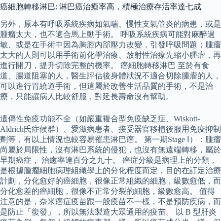
癌細胞轉移淋巴: 淋巴癌治癒率高，積極治療存活率達七成
另外，原本有呼吸系統疾病如氣喘、慢性支氣管炎的病患，或是
腫瘤太大，也不適合馬上動手術。 呼吸系統疾病可能對麻醉過
敏、或是在手術中因為胸腔內部壓力改變，引發呼吸問題；腫瘤
太大的人則可以用手術前化學治療、放射性治療先縮小腫瘤，再
進行開刀，提升切除完整的機率。 癌細胞轉移淋巴 至於有食
道、腸道阻塞的人，醫生評估後身體狀況不適合切除腫瘤的人，
可以進行胃繞道手術，但這屬於改善生活品質的手術，不是治
療，只能讓病人比較舒服，對延長壽命沒有幫助。
遺傳性免疫功能不全（如嚴重複合型免疫缺乏症、Wiskott-
Aldrich氏症候群）、愛滋病患者、接受器官移植後服用免疫抑制
劑等，有以上情況也較容易罹患淋巴癌。 第一期Stage Ⅰ）：腫瘤
尚屬於局限性，沒有淋巴系統的侵犯，也沒有無遠端轉移，屬於
早期癌症， 治癒率達百分之九十。 癌症分級是病理上的分類，
是根據腫瘤細胞病理組織學上的分化程度而定，目的在訂定治療
計劃，分化愈好的癌細胞，很像正常組織的細胞，級數愈低，而
分化愈差的癌細胞，很像不正常分裂的細胞，級數愈高。 值得
注意的是，奈米癌症疫苗跟一般疫苗不一樣，不是預防疾病，而
是防止「復發」，所以無法製造大眾通用的疫苗。 以 B 型肝炎