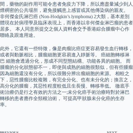
間，藥物的副作用可能令患者免疫力下降，所以應盡量減少到人
煙稠密的公共場所，避免接觸患上感冒或其他傳染病的親友。
非何傑金氏淋巴癌 (Non-Hodgkin’s lymphoma) 2大類，基本差別
體現在於病理學及臨床表現上，而香港以非何傑金淋巴瘤的患者
居多。 本人同意所提交之個人資料會交予香港綜合腫瘤中心作
聯絡及跟進用途。
此外，它還有一些特徵，像是肉瘤比癌症更容易發生血行轉移，
或者與動脈相比，腫瘤細胞更容易進入靜脈等。 癌細胞轉移淋
巴 細胞會透過分化，形成不同型態結構、功能各異的細胞。 而
腫瘤的分化狀態卻不一，即使與成熟的細胞很類似，但有些腫瘤
因為細胞還沒有分化，所以很難分辨出瘤細胞的來源。 相較之
下，惡性腫瘤比較複雜，有完全分化、也有未分化的；換言之，
高分化的腫瘤，其惡性程度較低且生長慢、轉移率低。 徹底手
術治療仍是行之有效的方法之一;未分化癌手術治療時對於淋巴
轉移的患者應作全頸根治術， 可提高甲狀腺未分化癌的生存
率。
PREVIOUS
NEXT