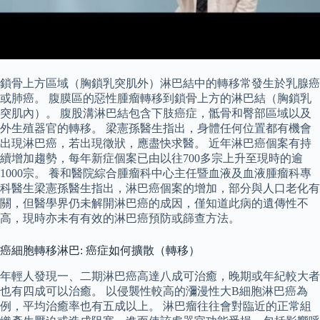
鎖骨上方區域（胸鎖乳突肌外）淋巴結中的轉移常發生於乳腺癌
或肺癌。 腹膜區的惡性腫瘤轉移到鎖骨上方的淋巴結（胸鎖乳
突肌內）。 腹股溝淋巴結包含下肢癌症，骶骨和臀部區域以及
外生殖器官的轉移。 梁憲孫醫生指出，身體任何位置都有機會
出現淋巴癌，若出現徵狀，應盡快求醫。 近年淋巴癌個案有持
續增加趨勢，每年新症個案已由以往700多宗上升至現時的逾
1000宗。 養和醫院綜合腫瘤科中心主任暨血液及血液腫瘤科專
科醫生梁憲孫醫生指出，淋巴癌個案的增加，部分與人口老化有
關，但醫學界仍未解開淋巴癌的成因，僅知道此病的遺傳性不
高，現時亦未有有效的淋巴癌預防或篩查方法。
癌細胞轉移淋巴: 癌症如何擴散（轉移）
年輕人發現一、二期淋巴癌高達八成可治癒，晚期或年紀較大者
也有四成可以治癒。 以侵襲性較高的瀰漫性大B細胞淋巴癌為
例，平均治癒率也有五成以上。 淋巴瘤往往會對臨近的正常組