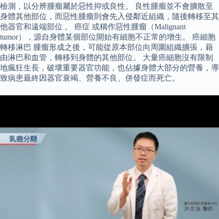
檢測，以分辨腫瘤屬於惡性抑或良性。 良性腫瘤並不會擴散至
身體其他部位，而惡性腫瘤則會先入侵鄰近組織，隨後轉移至其
他器官和遠端部位 。 癌症 或稱作惡性腫瘤（Malignant
tumor），源自身體某個部位開始有細胞不正常的增生。 癌細胞
轉移淋巴 腫瘤形成之後，可能從原本部位向周圍組織擴張，藉
由淋巴和血管，轉移到身體的其他部位。 大量癌細胞沒有限制
地瘋狂生長，破壞重要器官功能，也佔據身體大部分的營養，導
致病患最終因器官衰竭、營養不良、併發症而死亡。