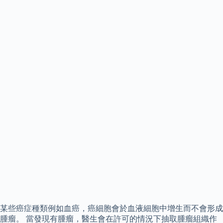
某些癌症種類例如血癌，癌細胞會於血液細胞中增生而不會形成
腫瘤。 當發現有腫瘤，醫生會在許可的情況下抽取腫瘤組織作