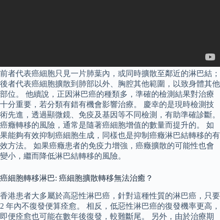
前者代表癌細胞只見一片肺葉內，或同時擴散至鄰近的淋巴結；
後者代表癌細胞擴散到肺部以外、胸腔其他範圍，以致身體其他
部位。 他續說，正因淋巴癌的種類多，準確的檢測結果對治療
十分重要，若分類有錯有機會影響治療。 慶幸的是現時檢測技
術先進，透過顯微鏡、免疫及基因等不同檢測，有助準確診斷。
癌癥轉移的風險，通常是隨著癌細胞增值的數量而提升的。 如
果能夠有效抑制癌細胞生成，同樣也是抑制癌癥淋巴結轉移的有
效方法。 如果癌癥患者的免疫力增強，癌癥擴散的可能性也會
變小，繼而降低淋巴結轉移的風險。
癌細胞轉移淋巴: 癌細胞擴散轉移無法治癒？
香港患者大多屬於高惡性淋巴癌，針對這種性質的淋巴癌，只要
2 年內不復發便算痊愈。 相反，低惡性淋巴癌的復發機率更高，
即便痊愈也可能在數年後復發，較難斷尾。 另外，由於治療期