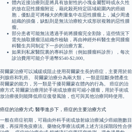
體內近接治療則是將具有放射性的小塊金屬暫時或永久性
的放在惡性腫瘤附近，藉此殺死特定區域範圍內的癌細
胞，優點是可將極大的劑量集中在惡性腫瘤上，減少周邊
組織的損傷，缺點則是無法治療較大或形狀複雜的惡性腫
瘤。
部分患者可能無法透過手術將腫瘤完全割除，這些情況下
需先抽取腫瘤活組織作檢驗，再由神經外科醫生會同腫瘤
科醫生共同制定下一步的治療方案。
如果到私家醫院裏的專科診所（例如腫瘤科診所），每次
診治費用可能介乎港幣$540-$2,000。
荷爾蒙治療可以減緩或阻止使用荷爾蒙生長的癌症，主要用於前
列腺癌和乳癌。 荷爾蒙治療分為兩大類，一類是阻斷身體產生
荷爾蒙的能力，另一類是干擾荷爾蒙在體內的行為。 癌症的治
療方式 荷爾蒙治療用於手術或放療前可縮小腫瘤，用於手術或
放治療後則能降低癌症復發風險，也可與其他治療同時使用。
癌症的治療方式: 醫學進步下，癌症的主要治療方式
一般在癌症初期，可藉由外科手術或放射線治療減少癌細胞數目
後，再採用免疫療法、藥物化學療法或將上述方法採階段性合併