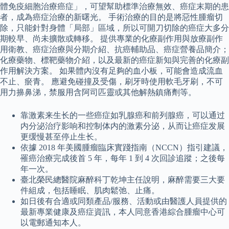
體免疫細胞治療癌症」，可望幫助標準治療無效、癌症末期的患
者，成為癌症治療的新曙光。 手術治療的目的是將惡性腫瘤切
除，只能針對身體「局部」區域，所以可開刀切除的癌症大多分
期較早、尚未擴散或轉移。 提供專業的化療副作用與放療副作
用衛教、癌症治療與分期介紹、抗癌輔助品、癌症營養品簡介；
化療藥物、標靶藥物介紹，以及最新的癌症新知與完善的化療副
作用解決方案。 如果體內沒有足夠的血小板，可能會造成流血
不止、瘀青。 應避免碰撞及受傷，刷牙時使用軟毛牙刷，不可
用力擤鼻涕，禁服用含阿司匹靈或其他解熱鎮痛劑等。
靠激素来生长的一些癌症如乳腺癌和前列腺癌，可以通过
内分泌治疗影响和控制体内的激素分泌，从而让癌症发展
更缓慢甚至停止生长。
依據 2018 年美國腫瘤臨床實踐指南（NCCN）指引建議，
罹癌治療完成後首 5 年，每年 1 到 4 次回診追蹤；之後每
年一次。
臺北榮民總醫院麻醉科丁乾坤主任說明，麻醉需要三大要
件組成，包括睡眠、肌肉鬆弛、止痛。
如日後有合適或同類產品/服務、活動或由醫護人員提供的
最新專業健康及癌症資訊，本人同意香港綜合腫瘤中心可
以電郵通知本人。