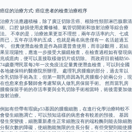
癌症的治療方式: 癌症患者的檢查治療程序
治療方法應趨積極，除了廣泛切除舌癌、根除性頸部淋巴腺廓清
術、口腔 缺損使用皮瓣修補、氣管切開術和放射治療等綜合療
法。 不幸的是，治療效果更並不理想，兩年存活率約六、七成
而已，五年存活率約五成，也就是兩名病患僅有一 名活超過五
年。 但糞便潛血檢查是作為篩選普查使用，而非診斷用，若結
果呈現陽性，應進一步接受大腸鏡檢查，在檢查過程如有發現病
兆或瘜肉，便可以直接取樣做切片或切除。 而政府目前補助50-
74歲臺灣民眾每2年一次免疫法定量糞便潛血檢查，可以到全國
各地健保特約醫療院所辦理。 處理乳房腫瘤的部分，過去常以
全乳切除手術為主，但第一期乳癌因為乳房腫瘤小於兩公分，現
在也愈來愈多醫師會考慮幫病人做乳房保留手術。 然而當乳房
腫瘤保留手術的存活率要與全乳切除手術相當時，術後需要加做
放射治療。
例如有些帶有瑕疵p53基因的腫瘤細胞，在進行化學治療時較不
會發生細胞凋亡，可以預知這樣的病患會有較差的預後。 基因
發生突變後，細胞重新產生正常細胞沒有的端粒酶則能去除細胞
分裂次數的障礙，使細胞能無限的生長分裂，有些突變則能使腫