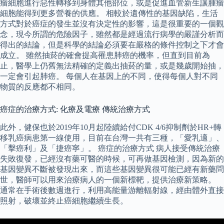
瘤細胞進行惡性轉移到身體其他部位，或是促進血管新生讓腫瘤
細胞能得到更多營養的供應。 相較於遺傳性的基因缺陷，生活
方式對於癌症的發生並沒有決定性的影響，這是很重要的一個觀
念，現今所謂的危險因子，雖然都是經過流行病學的嚴謹分析而
得出的結論，但是科學的結論必須要在嚴格的條件控制之下才會
成立。 雖然抽菸的確會提高罹患肺癌的機率，但直到目前為
止，醫學上仍舊無法精確的定義出抽菸的量，或是幾歲開始抽，
一定會引起肺癌。 每個人在基因上的不同，使得每個人對不同
物質的反應都不相同。
癌症的治療方式: 化療及電療 傳統治療方式
此外，健保也於2019年10月起陸續給付CDK 4/6抑制劑於HR+轉
移乳癌病患第一線使用，目前在台灣一共有三種，「愛乳適」、
「擊癌利」及「捷癌寧」。 癌症的治療方式 病人接受傳統治療
失敗復發，已經沒有藥可醫的時候，可再做基因檢測，因為新的
基因變異不斷被發現出來，而這些基因變異很可能已經有新藥問
世，醫師可以用來治療病人的一個新標靶，提供治療新策略。
通常在手術後數週進行，利用高能量游離輻射線，經由體外直接
照射，破壞並終止癌細胞繼續生長。