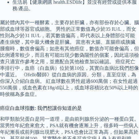
生活易【健康網購 health.ESDlife】並沒有經營或提供本服
務/產品。
屬於體內其中一種酵素，主要存於肝臟，亦有部份存於心臟、腦
部或血球等器官或細胞。 男性的正常數值為少於35 IU/L，而女
性則為少於31 IU/L，若其數值偏高，即代表以上身體部位可能
產生病變，其中最大機會是肝臟。 當患有大腸、直腸癌或胰臟
腫瘤時，數值會偏高；如患有其他癌症，數值亦可能會偏高，但
比例通常較少，而且有可能出現少數偽陽性的個案，因此這項檢
查只適宜作參考之用，並應配合其他檢查加以確認。 癌症死亡
率排行中，血癌（白血病）位於第10位，其實白血病比我們想像
中還近。 《Hello醫師》從白血病的原因、分類，直至症狀，為
你深入介紹白血病。 紅血球數在男性超過600萬個；在女性超過
550萬個，或血色素在18g/dl以上，或血球容積比在50%以上時的
時侯稱為多血症。
癌症白血球指數: 我們想讓你知道的是
和甲類胎兒蛋白是同一道理，是由前列腺所分泌的一種蛋白質。
當男性年紀愈來愈大，PSA就有機會逐漸上升，很多時一些病人
年紀漸長或前列腺出現肥大，PSA也會比正常為高，但如果高於
20，甚至超越100，其實醫生差不多可肯定病人身上有前列腺