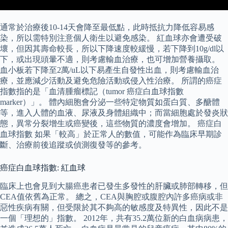
通常於治療後10-14天會降至最低點，此時抵抗力降低容易感
染，所以需特別注意個人衛生以避免感染。 紅血球亦會遭受破
壞，但因其壽命較長，所以下降速度較緩慢，若下降到10g/dl以
下，或出現頭暈不適，則考慮輸血治療，也可增加營養攝取。
血小板若下降至2萬/uL以下易產生自發性出血，則考慮輸血治
療，並應減少活動及避免危險活動或侵入性治療。 所謂的癌症
指數指的是「血清腫瘤標記（tumor 癌症白血球指數
marker）」。 體內細胞會分泌一些特定物質如蛋白質、多醣體
等，進入人體的血液、尿液及身體組織中；而當細胞處於發炎狀
態，異常分裂增生或癌變後，這些物質的濃度會增加。 癌症白
血球指數 如果「較高」於正常人的數值，可能作為臨床早期診
斷、治療前後追蹤或偵測復發等的參考。
癌症白血球指數: 紅血球
臨床上也會見到大腸癌患者已發生多發性的肝臟或肺部轉移，但
CEA值依舊為正常。 總之，CEA與胸腔或腹腔內許多癌病或非
惡性疾病有關，但受限於其不夠高的敏感度及特異性，因此不是
一個「理想的」指數。 2012年，共有35.2萬位新的白血病病患，