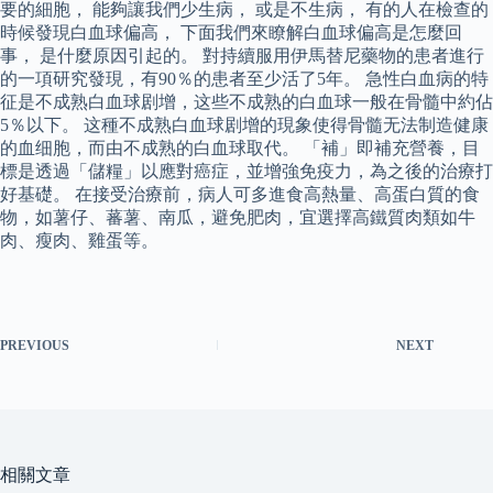
要的細胞， 能夠讓我們少生病， 或是不生病， 有的人在檢查的
時候發現白血球偏高， 下面我們來瞭解白血球偏高是怎麼回
事， 是什麼原因引起的。 對持續服用伊馬替尼藥物的患者進行
的一項研究發現，有90％的患者至少活了5年。 急性白血病的特
征是不成熟白血球剧增，这些不成熟的白血球一般在骨髓中約佔
5％以下。 这種不成熟白血球剧增的現象使得骨髓无法制造健康
的血细胞，而由不成熟的白血球取代。 「補」即補充營養，目
標是透過「儲糧」以應對癌症，並增強免疫力，為之後的治療打
好基礎。 在接受治療前，病人可多進食高熱量、高蛋白質的食
物，如薯仔、蕃薯、南瓜，避免肥肉，宜選擇高鐵質肉類如牛
肉、瘦肉、雞蛋等。
PREVIOUS
NEXT
相關文章