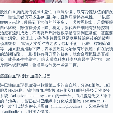
慢性白血病的病情發展比急性白血病緩慢，沒有骨髓移植的情況
下，慢性患者仍可多生存3至5年，直到病情轉為急性。 「以癌
症病人來說，能降到正常值的並不多，」吳教恩指出，只需要跟
自己比較，數值有慢慢下降、穩定，就代表癌細胞有獲得控制，
治療有達到成效，不需要斤斤計較數字是否回到正常值，甚至要
完全歸零。 臨床上，癌症指數最常見是應用於治療後的追蹤與
偵測復發。 當病人接受治療之後，包括手術、化療、標靶藥物
等，如果腫瘤指數下降，表示腫瘤對此治療有所反應；而在後續
的追蹤階段，一旦指數有再升高的跡象，就會合理懷疑是否復
發，或是產生抗藥性。 臨床腫瘤科專科李兆康醫生受訪指，當
身體出現腫瘤時，會過量地分泌一些蛋白質。
癌症白血球指數: 血癌的成因
淋巴性白血球是血液中數量第二多的白血球，分為B細胞、T細
胞及NK細胞。 癌症白血球指數 B細胞及T細胞都是後天性免疫
系統（adaptive immune system）的一部分。 B細胞是免疫大軍中
的「炮兵」，當它在淋巴組織中分化成漿細胞（plasma cells）
後，就可以製造免疫球蛋白（immunoglobulins），又稱為抗體
（antibodies），對抗入侵者。