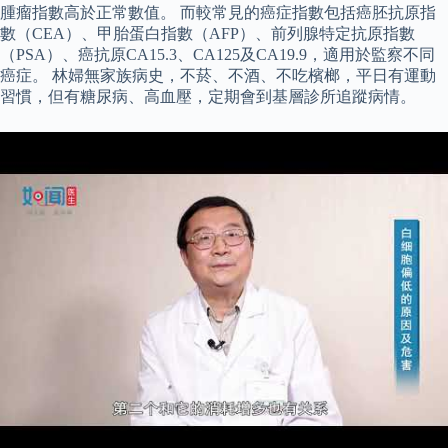
腫瘤指數高於正常數值。 而較常見的癌症指數包括癌胚抗原指
數（CEA）、甲胎蛋白指數（AFP）、前列腺特定抗原指數
（PSA）、癌抗原CA15.3、CA125及CA19.9，適用於監察不同
癌症。 林婦無家族病史，不菸、不酒、不吃檳榔，平日有運動
習慣，但有糖尿病、高血壓，定期會到基層診所追蹤病情。