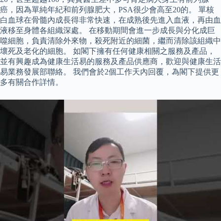
癌，因為單純年紀和前列腺肥大，PSA很少會高至20的。 單核
白血球在骨髓內成長得非常快速，在成熟後先進入血液，再由血
液移至身體各組織深處。 在移動期間會進一步成長與分化成巨
噬細胞，負責清除外來物，殺死附近的細菌，繼而清除該組織中
壞死及老化的細胞。 如閣下擁有任何健康相關之服務及產品，
並有興趣成為健康生活易的服務及產品供應商，歡迎與健康生活
易業務發展部聯絡。 我們會於2個工作天內回覆，為閣下提供更
多有關合作詳情。