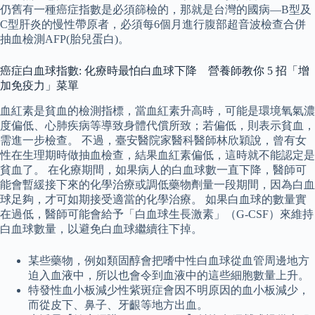
仍舊有一種癌症指數是必須篩檢的，那就是台灣的國病—B型及
C型肝炎的慢性帶原者，必須每6個月進行腹部超音波檢查合併
抽血檢測AFP(胎兒蛋白)。
癌症白血球指數: 化療時最怕白血球下降 營養師教你 5 招「增
加免疫力」菜單
血紅素是貧血的檢測指標，當血紅素升高時，可能是環境氧氣濃
度偏低、心肺疾病等導致身體代償所致；若偏低，則表示貧血，
需進一步檢查。 不過，臺安醫院家醫科醫師林欣穎說，曾有女
性在生理期時做抽血檢查，結果血紅素偏低，這時就不能認定是
貧血了。 在化療期間，如果病人的白血球數一直下降，醫師可
能會暫緩接下來的化學治療或調低藥物劑量一段期間，因為白血
球足夠，才可如期接受適當的化學治療。 如果白血球的數量實
在過低，醫師可能會給予「白血球生長激素」（G-CSF）來維持
白血球數量，以避免白血球繼續往下掉。
某些藥物，例如類固醇會把嗜中性白血球從血管周邊地方
迫入血液中，所以也會令到血液中的這些細胞數量上升。
特發性血小板減少性紫斑症會因不明原因的血小板減少，
而從皮下、鼻子、牙齦等地方出血。