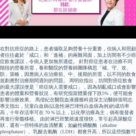
在對抗癌症的路上，患者攝取足夠營養十分重要，但病人和照顧
者往往處於「戒口」和「進補」的兩難局面，加上坊間有不少癌
症飲食謬誤，令病人更加無所適從。 針對癌症患者在治療不同
階段的營養所需，養和醫院的營養師團隊構思「補、守、攻、
防」策略，因應病人在治療前、中、後期的所需，以不同的飲食
規劃應對治療期間遇到的問題。 周明欣指出，坊間對癌症飲食
的最大謬誤便是「癌症病人需要戒口」，因為胡亂戒口或會影響
患者的體重和營養狀況，有研究指當體重僅下跌5%，便可能會
影響治療效果。 馬偕紀念醫院血液腫瘤科資深主治醫師張明志
專文指出，兒童白血病(以急性淋巴球性白血病為例)的成功率
高，十年存活率可在 70 % 以上，以化學治療為主，倘有復發者
再進行骨髓移植。 由於淋巴癌繁殖速度很快，常引起高尿酸症
狀，還有一些特殊的血清酵素，如鹼性磷酸酶（alkaline
phosphatase）、乳酸去氫酶（LDH）都會升高，所以這些指數可