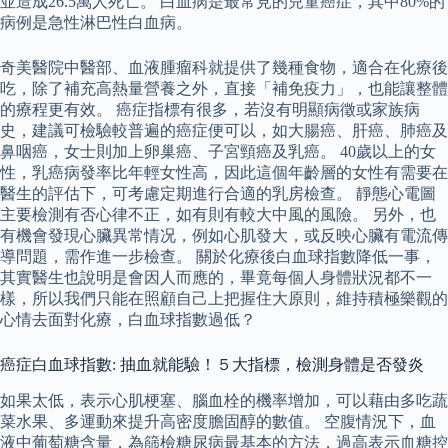
並造成26.5萬人死亡。 白血病是最常見的兒童癌症，其中80%的
病例是急性淋巴性白血病。
奇美醫院中醫部、血液腫瘤科就提供了幾種食物，適合在化療後
吃，除了補充高熱量營養之外，直接「補免疫力」，也能讓整體
的療程更有效。 癌症指標有很多，若沒有明顯病徵或家族病
史，建議可檢驗較普遍的癌症便可以，如大腸癌、肝癌、肺癌及
鼻咽癌，女士則加上卵巢癌、子宮頸癌及乳癌。 40歲以上的女
性，乳癌病發率比年輕女性高，因此這個年齡層的女性有需要在
醫生的評估下，可考慮定期進行合適的乳房檢查。 靜態心電圖
主要檢測有否心律不正，如有則有較大中風的風險。 另外，也
有機會發現心臟異常情况，例如心肌發大，或反映心臟有電流傳
導問題，需作進一步檢查。 關於化療後白血球指數降低一事，
其實醫生也說明是會因人而應的，畢竟每個人身體狀況都不一
樣，所以我們只能在照顧自己上把握住大原則，維持積極樂觀的
心情去面對化療，白血球指數過低？
癌症白血球指數: 抽血就能驗！５大指標，檢測身體是否發炎
如果太低，表示心肌梗塞、腦血栓的機率增加，可以藉由多吃蔬
菜水果、多運動來提升高密度膽固醇的數值。 空腹情況下，血
液中葡萄糖含量，為篩檢糖尿病最基本的方法，過高表示血糖控