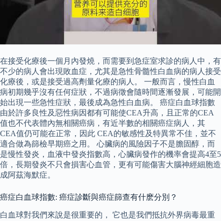
在接受化療後一個月內發燒，而需要到急症室求診的病人中，有
不少的病人會出現敗血症，尤其是急性骨髓性白血病的病人接受
化療後，或是接受過高劑量化療的病人。 一般而言，慢性白血
病初期幾乎沒有任何症狀，不過病徵會隨時間逐漸發展，可能開
始出現一些急性症狀，最後成為急性白血病。 癌症白血球指數
由於許多良性及惡性病因都有可能使CEA升高，且正常的CEA
值也不代表體內無相關癌病，有近半數的相關癌症病人，其
CEA值仍可能在正常，因此 CEA的敏感性及特異常不佳，並不
適合做為篩檢早期癌之用。 心臟病的風險因子不是膽固醇，而
是慢性發炎，血液中發炎指數高，心臟病發作的機率會提高4至5
倍，長期發炎不只會損害心血管，更有可能傷害大腦神經細胞造
成阿茲海默症。
癌症白血球指數: 癌症診斷與癌症篩查有什麽分別？
白血球對我們來說是很重要的， 它也是我們抵抗外界病毒最重