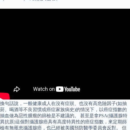
換句話說，一般健康成人在沒有症狀、也沒有高危險因子(如抽
菸、喝酒等不良習慣或癌症家族病史)的情況下，以癌症指數的
抽血做為惡性腫瘤的篩檢是不建議的。 甚至是拿PSA(攝護腺特
異抗原)這個對攝護腺癌具有高度特異性的癌症指數，來定期篩
檢有無罹患攝護腺癌，也已經被美國預防醫學委員會反對。 但