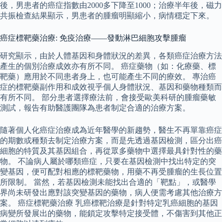
後，男患者的癌症指數由2000多下降至1000；治療半年後，磁力
共振檢查結果顯示，男患者的腫瘤明顯縮小，病情穩定下來。
癌症標靶藥治療: 免疫治療——發動淋巴細胞攻擊腫瘤
研究顯示，由於人體基因和身體狀況的差異，各類癌症治療方法
產生的個別治療成效亦有所不同。 癌症藥物（如：化療藥、標
靶藥）應用於不同患者身上，也可能產生不同的療效。 專治癌
症的標靶藥副作用和成效視乎個人身體狀況、基因和藥物種類而
有所不同。 部分患者選擇療法前，會接受歐美科研的腫瘤藥敏
測試，報告有助醫護團隊為患者制定合適的治療方案。
隨著個人化癌症治療成為近年醫學的新趨勢，醫生不再單靠癌症
的期數或種類去制定治療方案，而是先透過基因檢測，區分出癌
細胞的特質及其基因組合，再從眾多藥物中選擇最具針對性的藥
物。 不論病人屬於哪類癌症，只要在基因檢測中找出特定的突
變基因，便可配對相應的標靶藥物，用藥不再受腫瘤的生長位置
所限制。 當然，若基因檢測未能找出合適的「靶點」，或醫學
界尚未研發出應對該突變基因的藥物，病人便需考慮其他治療方
案。 癌症標靶藥治療 乳癌標靶治療是針對特定乳癌細胞的基因
病變所發展出的藥物，能鎖定攻擊特定接受體，不傷害到其他正