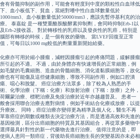
會有骨髓抑制的副作用，可能會有輕度到中度的顆粒性白血球低
下、血小板低下、貧血，當絕對嗜中性白血球數量低於
1000/mm3、血小板數量低於50000/mm3，應該先暫停基利克的治
療。 泰嘉錠 是一種雙重酪胺酸酵素抑制劑，會同時抑制Erb-1以
及Erb-2接收器。 對於轉移性的乳癌以及發炎性的乳癌，特別是
腦部有轉移的時候，是一個有效的藥物。 當LVEF回復至正常
值，可每日以1000 mg較低的劑量重新開始給藥。
化療亦可用於縮小腫瘤，減輕因腫瘤引起的疼痛問題，緩解腫瘤
所引起的不適。 不過，由於身體亦有快速增長的正常細胞，例
如毛髮的毛囊細胞、造血的骨髓細胞、消化道黏膜細胞等，故化
療也有可能傷及這些健康細胞，導致不同副作用，例如口腔潰
瘍、噁心和脫髮。 癌症治療方法眾多，除了較為人熟悉的手
術、化學治療（下稱：化療）和放射治療（下稱：放療）之外，
荷爾蒙治療、標靶治療及免疫治療於近年亦越趨普及。 患者一
般會採用聯合治療去應對病情，例如手術結合化療或放療，以提
升療效。 同時，癌症治療亦變得更為精準及個人化，醫生不再
單靠癌症的期數或種類去決定治療方法，而是透過高效和先進的
基因檢測，區分出癌細胞的特質及其基因組合，再從眾多藥物中
選擇最具針對性的新一代藥物去進行治療。 值得注意的是，即
使病人患同一類癌症，背後助長癌細胞生長的突變基因亦未必相