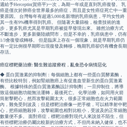
週給予Herceptin(賀癌平)一次，為期一年或是直到乳癌復發。 乳
癌是僅次於肺癌全世界最多的癌症，而且是女性癌症死亡中一重
要原因。 台灣每年有超過5,000名新增的乳癌病患，平均女性終
其一生有9%機率得到乳癌。 但隨著大量篩檢，檢查技術的進
步，更多乳癌尤其是早期乳癌被提早發現出來。 雖然治療方式
不斷進步，更多新藥陸續問市，但是不幸的，乳癌病患中，仍有
1/3會復發或轉移。 但是臨床上存在一個現象，就是早期乳癌仍
有一定比例很早期即出現復發及轉移，晚期乳癌卻仍有機會長期
存活。
癌症標靶藥治療: 醫生難追蹤療程，亂食恐令病情惡化
◆ 蛋白質激素的抑制劑：每個細胞上都有一些蛋白質酵素酶，
有些比較特別，例如腎細胞癌上有促進血管新生的蛋白質激素
酶。 根據特殊的蛋白質激素酶設計抑制劑，一旦抑制住，將導
致這個細胞功能無法運轉，最後死亡。 化學治療，如同用火箭
筒射擊靶心，然而攻擊範圍太大，很多正常細胞也在火力範圍
內，難免受到波及；但是標靶治療像一把手槍，可以精準射中靶
心，把癌細胞殺掉，攻擊範圍也相對比較小，受波及的正常細胞
數量便不多。 面對癌症，標靶治療對現代人來說並不陌生，但
有些標靶治療仍屬比較新的治療方式，不但尚未納入健保，也不