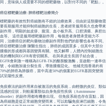
同，意味病人或需要不同的標靶藥物，以對付不同的「靶點」。
癌症標靶藥治療: 肺癌標靶治療簡介
標靶藥的有效性對癌細胞有不錯的治療效果，但由於這類藥物需
要長期服用才能抑制癌細胞的生長，患者經常服用長久也會帶來
副作用，明顯的如皮疹、腹瀉、血小板升高、口腔潰瘍、鼻腔出
血等。 這些是服用標靶藥副作用，每個患者身體承受能力不
同，治療癌症的靶向藥物治療副作用對他們的影響也各有不同。
癌症標靶藥治療 陳醫生指出，肺癌的成因眾多，但其中大部分
腫瘤的形成都與基因變異有關。 他又解釋，人體內控制細胞生
長的機制與EGFR有密切關系。 在與表皮生長因子結合後，
EGFR會刺激一種稱為EGFR-TK的酪胺酸激酶，並啟動一連串信
號，令細胞加速分裂生長，導致腫瘤惡化。 他補充指香港約有
70%的肺癌為肺腺癌，當中高達50%的個案於EGFR基因突變測
試呈陽性反應。
免疫療法的副作用來自被激活的免疫系統，由輕微的炎症、類似
流感的症狀，到較嚴重類似自身免疫性疾病（Autoimmune
disorder）的副作用都有機會出現。 但免疫系統也存在盲點，因
為癌細胞是從正常細胞突變而來，可以欺騙免疫淋巴細胞﹐令免