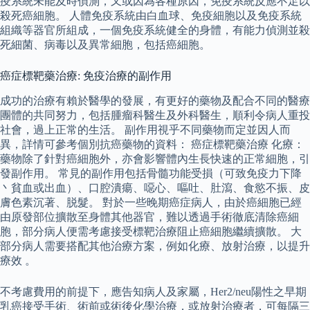
疫系統未能及時偵測，又或因為各種原因，免疫系統反應不足以
殺死癌細胞。 人體免疫系統由白血球、免疫細胞以及免疫系統
組織等器官所組成，一個免疫系統健全的身體，有能力偵測並殺
死細菌、病毒以及異常細胞，包括癌細胞。
癌症標靶藥治療: 免疫治療的副作用
成功的治療有賴於醫學的發展，有更好的藥物及配合不同的醫療
團體的共同努力，包括腫瘤科醫生及外科醫生，順利令病人重投
社會，過上正常的生活。 副作用視乎不同藥物而定並因人而
異，詳情可參考個別抗癌藥物的資料： 癌症標靶藥治療 化療：
藥物除了針對癌細胞外，亦會影響體內生長快速的正常細胞，引
發副作用。 常見的副作用包括骨髓功能受損（可致免疫力下降
丶貧血或出血）、口腔潰瘍、噁心、嘔吐、肚瀉、食慾不振、皮
膚色素沉著、脱髮。 對於一些晚期癌症病人，由於癌細胞已經
由原發部位擴散至身體其他器官，難以透過手術徹底清除癌細
胞，部分病人便需考慮接受標靶治療阻止癌細胞繼續擴散。 大
部分病人需要搭配其他治療方案，例如化療、放射治療，以提升
療效 。
不考慮費用的前提下，應告知病人及家屬，Her2/neu陽性之早期
乳癌接受手術、術前或術後化學治療，或放射治療者，可每隔三