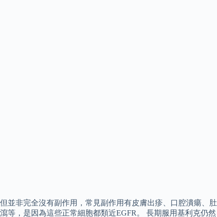
但並非完全沒有副作用，常見副作用有皮膚出疹、口腔潰瘍、肚
瀉等，是因為這些正常細胞都類近EGFR。 長期服用基利克仍然