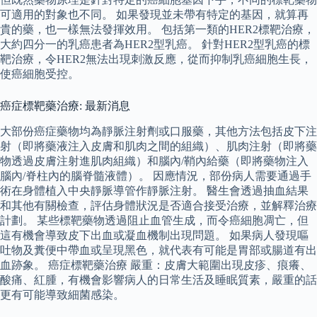
可適用的對象也不同。 如果發現並未帶有特定的基因，就算再
貴的藥，也一樣無法發揮效用。 包括第一類的HER2標靶治療，
大約四分一的乳癌患者為HER2型乳癌。 針對HER2型乳癌的標
靶治療，令HER2無法出現刺激反應，從而抑制乳癌細胞生長，
使癌細胞受控。
癌症標靶藥治療: 最新消息
大部份癌症藥物均為靜脈注射劑或口服藥，其他方法包括皮下注
射（即將藥液注入皮膚和肌肉之間的組織）、肌肉注射（即將藥
物透過皮膚注射進肌肉組織）和腦內/鞘內給藥（即將藥物注入
腦內/脊柱內的腦脊髓液體）。 因應情況，部份病人需要通過手
術在身體植入中央靜脈導管作靜脈注射。 醫生會透過抽血結果
和其他有關檢查，評估身體狀況是否適合接受治療，並解釋治療
計劃。 某些標靶藥物透過阻止血管生成，而令癌細胞凋亡，但
這有機會導致皮下出血或凝血機制出現問題。 如果病人發現嘔
吐物及糞便中帶血或呈現黑色，就代表有可能是胃部或腸道有出
血跡象。 癌症標靶藥治療 嚴重：皮膚大範圍出現皮疹、痕癢、
酸痛、紅腫，有機會影響病人的日常生活及睡眠質素，嚴重的話
更有可能導致細菌感染。