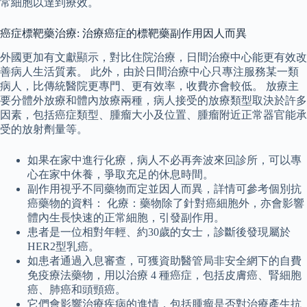
常細胞以達到療效。
癌症標靶藥治療: 治療癌症的標靶藥副作用因人而異
外國更加有文獻顯示，對比住院治療，日間治療中心能更有效改
善病人生活質素。 此外，由於日間治療中心只專注服務某一類
病人，比傳統醫院更專門、更有效率，收費亦會較低。 放療主
要分體外放療和體內放療兩種，病人接受的放療類型取決於許多
因素，包括癌症類型、腫瘤大小及位置、腫瘤附近正常器官能承
受的放射劑量等。
如果在家中進行化療，病人不必再奔波來回診所，可以專
心在家中休養，爭取充足的休息時間。
副作用視乎不同藥物而定並因人而異，詳情可參考個別抗
癌藥物的資料： 化療：藥物除了針對癌細胞外，亦會影響
體內生長快速的正常細胞，引發副作用。
患者是一位相對年輕、約30歲的女士，診斷後發現屬於
HER2型乳癌。
如患者通過入息審查，可獲資助醫管局非安全網下的自費
免疫療法藥物，用以治療 4 種癌症，包括皮膚癌、腎細胞
癌、肺癌和頭頸癌。
它們會影響治療疾病的進情，包括腫瘤是否對治療產生抗