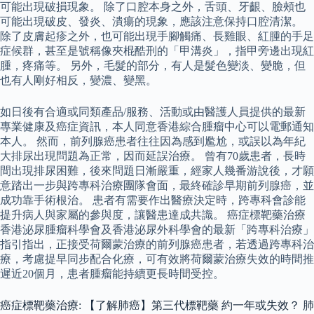
可能出現破損現象。 除了口腔本身之外，舌頭、牙齦、臉頰也
可能出現破皮、發炎、潰瘍的現象，應該注意保持口腔清潔。
除了皮膚起疹之外，也可能出現手腳觸痛、長雞眼、紅腫的手足
症候群，甚至是號稱像夾棍酷刑的「甲溝炎」，指甲旁邊出現紅
腫，疼痛等。 另外，毛髮的部分，有人是髮色變淡、變脆，但
也有人剛好相反，變濃、變黑。
如日後有合適或同類產品/服務、活動或由醫護人員提供的最新
專業健康及癌症資訊，本人同意香港綜合腫瘤中心可以電郵通知
本人。 然而，前列腺癌患者往往因為感到尷尬，或誤以為年紀
大排尿出現問題為正常，因而延誤治療。 曾有70歲患者，長時
間出現排尿困難，後來問題日漸嚴重，經家人幾番游說後，才願
意踏出一步與跨專科治療團隊會面，最終確診早期前列腺癌，並
成功靠手術根治。 患者有需要作出醫療決定時，跨專科會診能
提升病人與家屬的參與度，讓醫患達成共識。 癌症標靶藥治療
香港泌尿腫瘤科學會及香港泌尿外科學會的最新「跨專科治療」
指引指出，正接受荷爾蒙治療的前列腺癌患者，若透過跨專科治
療，考慮提早同步配合化療，可有效將荷爾蒙治療失效的時間推
遲近20個月，患者腫瘤能持續更長時間受控。
癌症標靶藥治療: 【了解肺癌】第三代標靶藥 約一年或失效？ 肺