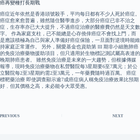
癌再變種打長期戰
癌症近年依然是香港頭號殺手，平均每日都有不少人死於癌症。
癌症愈來愈普遍，雖然隨住醫學進步，大部分癌症已非不治之
症，生存率亦已大大提升，不過癌症治療的醫療費仍然是天文數
字。 作為家庭支柱，已不能總是心存僥倖癌症不會找上門，而
是應該積極為自己與家人準備好癌症保險，一旦面對逆境時能維
持家庭正常運作。 另外，關愛基金也資助第 III 期非小細胞肺癌
的免疫治療藥物援助項目，但只適用於生物標記測試屬高表達的
晚期肺癌患者。 雖然免疫治療是未來的一大趨勢，但根據傳媒
報導，現時免疫治療藥物在私營醫院每3星期要6至7萬元；於公
立醫院每2至3星期約需2至3萬元，一年藥費隨時過百萬。 癌症
標靶藥治療 即使調查顯示逾7成癌症病人稱免疫治療效果比預期
好﹐但其價格之高，未必能令大眾受惠。
PREVIOUS
NEXT