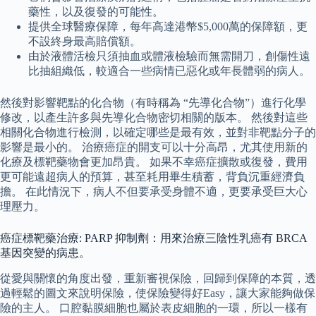
藥性，以及復發的可能性。
提供全球醫療保障，每年高達港幣$5,000萬的保障額，更
不設終身最高賠償額。
由於液體活檢只須抽血或體液檢驗而無需開刀，創傷性遠
比抽組織低，較適合一些病情已惡化或年長體弱的病人。
然後對影響靶點的化合物（有時稱為 “先導化合物”）進行化學
修改，以產生許多與先導化合物密切相關的版本。 然後對這些
相關化合物進行檢測，以確定哪些是最有效，並對非靶點分子的
影響是最小的。 治療癌症的開支可以十分高昂，尤其使用新的
化療及標靶藥物會更加昂貴。 如果不幸癌症擴散或復發，費用
更可能遠超病人的預算，甚至耗用畢生積蓄，背負沉重經濟負
擔。 在此情況下，病人不但要承受身體不適，更要承受巨大心
理壓力。
癌症標靶藥治療: PARP 抑制劑：用來治療三陰性乳癌有 BRCA
基因突變的病患。
從愛與關懷的角度出發，重新審視保險，回歸到保障的本質，透
過輕鬆的圖文來說明保險，使保險變得好Easy，讓大家能夠做保
險的主人。 口腔黏膜細胞也屬於表皮細胞的一環，所以一樣有