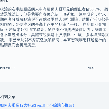
表现
收治的右半結腸癌病人中有這種肉眼可見的便血者佔36.5%。 雖
然眾說紛紜，但是我要向各位介紹一項研究。 這項研究，把末
期患者分成吊點滴與不吊點滴兩群人進行測驗，結果存活期都是
相同的，即使注射的是高卡路里的點滴也一樣。 癌症晚期死前
症状 若病患死期迫在眉睫，吊點滴不僅無法提供活力，身體還
會不斷溢出水分，具體來說就是下肢浮腫、生痰、腹水增加等症
狀。 事已至此就不應該勉強吊點滴，本來想讓病患打起精神的
點滴反而會折磨病患。
PREVIOUS
NEXT
相關文章
如何去眼袋12大好處[year]!（小編貼心推薦）