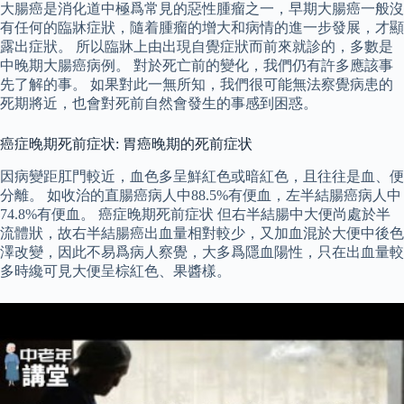
大腸癌是消化道中極爲常見的惡性腫瘤之一，早期大腸癌一般沒
有任何的臨牀症狀，隨着腫瘤的增大和病情的進一步發展，才顯
露出症狀。 所以臨牀上由出現自覺症狀而前來就診的，多數是
中晚期大腸癌病例。 對於死亡前的變化，我們仍有許多應該事
先了解的事。 如果對此一無所知，我們很可能無法察覺病患的
死期將近，也會對死前自然會發生的事感到困惑。
癌症晚期死前症状: 胃癌晚期的死前症状
因病變距肛門較近，血色多呈鮮紅色或暗紅色，且往往是血、便
分離。 如收治的直腸癌病人中88.5%有便血，左半結腸癌病人中
74.8%有便血。 癌症晚期死前症状 但右半結腸中大便尚處於半
流體狀，故右半結腸癌出血量相對較少，又加血混於大便中後色
澤改變，因此不易爲病人察覺，大多爲隱血陽性，只在出血量較
多時纔可見大便呈棕紅色、果醬樣。