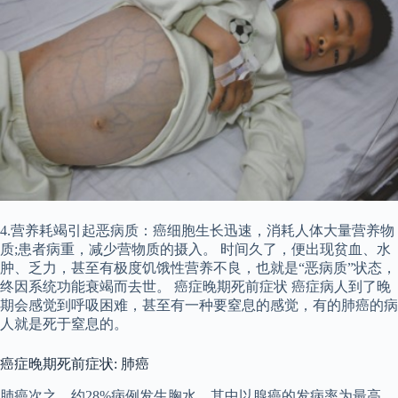
4.营养耗竭引起恶病质：癌细胞生长迅速，消耗人体大量营养物
质;患者病重，减少营物质的摄入。 时间久了，便出现贫血、水
肿、乏力，甚至有极度饥饿性营养不良，也就是“恶病质”状态，
终因系统功能衰竭而去世。 癌症晚期死前症状 癌症病人到了晚
期会感觉到呼吸困难，甚至有一种要窒息的感觉，有的肺癌的病
人就是死于窒息的。
癌症晚期死前症状: 肺癌
肺癌次之，约28%病例发生胸水，其中以腺癌的发病率为最高，