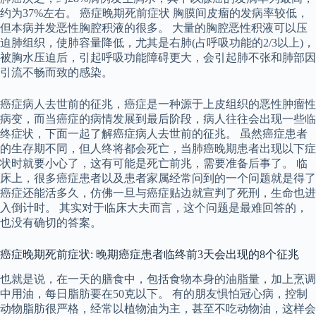
约为37%左右。 癌症晚期死前症状 胸膜间皮瘤的发病率较低，
但本病并发恶性胸腔积液的很多。 大量的胸腔恶性积液可以压
迫肺组织，使肺容量降低，尤其是右肺(占呼吸功能的2/3以上)，
被胸水压迫后，引起呼吸功能障碍更大，会引起肺不张和肺部因
引流不畅而致的感染。
癌症病人去世前的征兆，癌症是一种源于上皮组织的恶性肿瘤性
病变，而当癌症的病情发展到最后阶段，病人往往会出现一些临
终症状，下面一起了解癌症病人去世前的征兆。 虽然癌症患者
的生存期不同，但人终将都会死亡，当肺癌晚期患者出现以下症
状时就要小心了，这有可能是死亡前兆，需要准备后事了。 临
床上，很多癌症患者以及患者家属经常问到的一个问题就是得了
癌症还能活多久，仿佛一旦与癌症贴边就宣判了死刑，生命也进
入倒计时。 其实对于临床大夫而言，这个问题是最难回答的，
也没有确切的答案。
癌症晚期死前症状: 晚期癌症患者临终前3天会出现的8个征兆
也就是说，在一天的膳食中，包括食物本身的油脂量，加上烹调
中用油，每日脂肪要在50克以下。 有的朋友惧怕冠心病，控制
动物脂肪很严格，经常以植物油为主，甚至不吃动物油，这样会