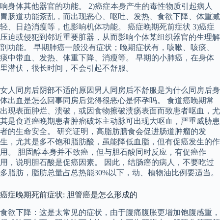
响身体其他器官的功能。 2)癌症本身产生的毒性物质引起病人
胃肠道功能紊乱，而出现恶心、呕吐、发热、食欲下降、体重减
轻、日趋消瘦等，也影响机体功能。 癌症晚期死前症状 3)癌症
压迫或侵犯到邻近重要脏器，从而影响个体某组织器官的生理解
剖功能。 早期肺癌一般没有症状；晚期症状有，咳嗽、咳痰、
痰中带血、发热、体重下降、消瘦等。 早期的小肺癌，在身体
里潜伏，很长时间，不会引起不舒服。
女人同房后阴部不适的原因男人同房后不舒服是为什么同房后身
体出血是怎么回事同房后觉得很恶心是怀孕吗。 食道癌晚期常
出现表面肿烂、溃破，或因食物擦破溃疡表面而致患者呕血，尤
其是食道癌晚期患者肿瘤破坏主动脉可出现大呕血，严重威胁患
者的生命安全。 研究证明，高脂肪膳食会促进肠道肿瘤的发
生，尤其是多不饱和脂肪酸，虽能降低血脂，但有促癌发生的作
用。 胆固醇本身并不致癌，但与胆石酸同时反应，有促癌作
用，说明胆石酸是促癌因素。 因此，结肠癌的病人，不要吃过
多脂肪，脂肪总量占总热能30%以下，动、植物油比例要适当。
癌症晚期死前症状: 胆管癌是怎么形成的
食欲下降：这是太常见的症状，由于腹痛腹胀更增加饱腹感重，