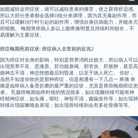
如能减轻这些症状，就可以减轻患者的痛苦，使之获得舒适感。
所以大部分患者都会选择D组分来调理，因为其无毒副作用，而
且可以缓解治疗时引起的副作用，增强自身抗病能力，并能杀灭
癌细胞。 晚期胃癌病人多以上腹疼痛明显且持续时间较长，不
易缓解为主要症状。
癌症晚期死前症状: 癌症病人去世前的征兆2
因为癌症对全身的影响，特别是营养消耗比较大，所以病人可以
出现营养不良、恶液质、肝功能衰竭、胆管炎、肝脓肿，甚至高
烧神志不清，神志恍惚最后到昏迷，以至于病人死亡。 你好，
虽然不知道你收的是那种癌症，但是相通有一下几点一 疼痛 疼
痛是临终病人备受折磨的最严重的症状，尤其是胃癌晚期癌症患
者。 乳腺癌晚期临终时候的情况很多，如出现脑转移可能有神
经精神症状，如头痛，呕吐，神智不清，癫痫发作等；如出现肺
转移出现咳嗽咯血表现；如出现骨转移则会有多处骨痛等等。