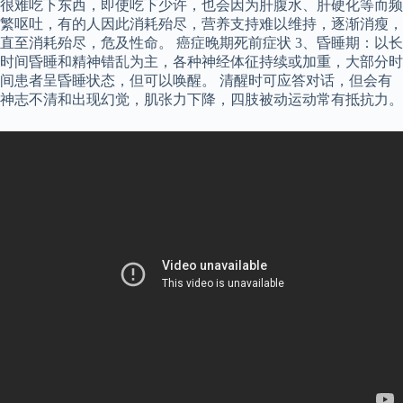
很难吃下东西，即使吃下少许，也会因为肝腹水、肝硬化等而频
繁呕吐，有的人因此消耗殆尽，营养支持难以维持，逐渐消瘦，
直至消耗殆尽，危及性命。 癌症晚期死前症状 3、昏睡期：以长
时间昏睡和精神错乱为主，各种神经体征持续或加重，大部分时
间患者呈昏睡状态，但可以唤醒。 清醒时可应答对话，但会有
神志不清和出现幻觉，肌张力下降，四肢被动运动常有抵抗力。