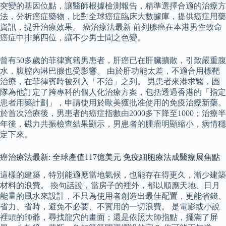
突變的基因位點，讓醫師根據檢測報告，精準選擇合適的治療方
法，分析癌症藥物，比對全球癌症臨床大數據庫，提供癌症用藥
資訊，提升治療效果。 癌治療法最新 前列腺癌在本港男性致命
癌症中排第四位，讓不少男士聞之色變。
曾有50多歲的菲律賓籍男患者，肝癌已在肝臟擴散，引致嚴重腹
水，腹腔內淋巴腺也受影響。 由於肝功能太差，不適合用標靶
治療，在菲律賓時被列入「不治」之列。 男患者來港求醫，團
隊為他訂定了跨專科的個人化治療方案，包括透過香港的「指定
患者用藥計劃」，申請使用於歐美獲批准使用的免疫治療新藥。
於首次治療後，男患者的癌症指數由2000多下降至1000；治療半
年後，磁力共振檢查結果顯示，男患者的腫瘤明顯縮小，病情穩
定下來。
癌治療法最新: 全球產值117億美元 免疫細胞療法成醫療展焦點
這樣的建築，特別能適應當地氣候，也能存在得更久，漸少建築
材料的浪費。 換句話說，當房子的裡外，都以順應天地、日月
能量的風水來設計，不只為使用者創造出最佳配置，更能省錢、
省力、省時，避免不必要、不實用的⼀切浪費。 是電影或小說
裡頭的師爺，尋找龍穴的畫面；還是依照大師指點，擺滿了屏