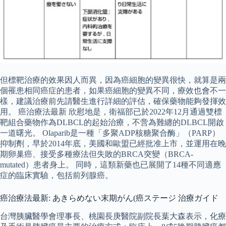
但標靶治療的效果因人而異，因為癌細胞的變異很快，就算是兩
個罹患相同癌症的患者，如果癌細胞的變異不同，療效也會不一
樣，建議治療前先請醫生進行詳細的評估，確保藥物能夠發揮效
用。 癌治療法最新 欣慰地是，衛福部已於2022年12月通過雙標
靶組合藥物作為DLBCL的起始治療，不啻為難纏的DLBCL開啟
一道曙光。 Olaparib是一種「多聚ADP核糖聚合酶」（PARP）
抑制劑，早於2014年底，美國和歐盟已經批准上市，並運用在晚
期卵巢癌、接受多種療法但失敗的BRCA突變（BRCA-
mutated）患者身上。 同時，這類新藥也已展開了14種不同適應
症的臨床實驗，包括前列腺癌。
癌治療法最新: あきらめない末期がん(癌ステージ 治療ガイド
台灣胰臟醫學會理事長、桃園長庚醫院副院長葉大森表示，化療