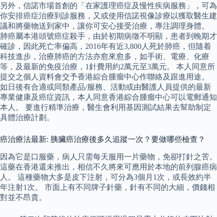
另外，信諾市場首創的「在家護理癌症及慢性疾病服務」，可為
你安排癌症治療到診服務，又或使用信諾視像診療以獲取醫生建
議和將藥物送到家中，讓你可安心接受治療，專注調理身體。
肺癌屬本港頭號癌症殺手，由於初期病徵不明顯，患者到晚期才
確診，因此死亡率偏高，2016年有近3,800人死於肺癌，但隨着
科技進步，治療肺癌的方法亦愈來愈多，如手術、電療、化療
等，及最新的免疫治療，1針費用約2萬元至3萬元。 本人同意所
提交之個人資料會交予香港綜合腫瘤中心作聯絡及跟進用途。
如日後有合適或同類產品/服務、活動或由醫護人員提供的最新
專業健康及癌症資訊，本人同意香港綜合腫瘤中心可以電郵通知
本人。 要進行精準治療，醫生會利用基因測試結果去幫助制定
具體治療計劃。
癌治療法最新: 胰臟癌治療後多久追蹤一次？要做哪些檢查？
因為它是口服藥，病人只需每天服用一片藥物，免卻打針之苦。
這藥在香港還未推出，相信不久將來可應用於本地的前列腺癌病
人。 這種藥物大多是皮下注射，可分為3個月1次，或長效約半
年注射1次。 市面上有不同牌子針藥，針有不同的大細，價錢相
對並不昂貴。