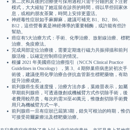
第二次和其後的治療便可採用過程只需十分鐘的皮下注射
模式，大大縮短了她逗留在診所的時間，得以早些回家休
息，或相約朋友茶聚，時間上安排更靈活。
神經毒性症狀如手麻腳麻，建議可補充 B1、B2、B6、
B12，這些營養素是神經傳導的重要輔酶，或許能有些許
幫助。
癌症有5大治療方式：手術、化學治療、放射線治療、標靶
治療、免疫療法。
完成局部定位治療後，需要定期進行磁力共振掃描和前列
腺活檢，以確定控制癌症的情況。
根據 2021 年美國癌症治療指引（NCCN Clinical Practice
Guidelines in Oncology），第 3、4 期卵巢癌病患於初次手
術後，建議使用化學治療合併抗血管新生標靶藥物，有助
提升治療成效。
前列腺癌生長速度慢，治療方法亦多，葉維晉表示，如屬
早期前列腺癌，可透過微創或機械臂方式作切除手術，後
者費用較昂貴，每次約需30至40萬元，惟微創切除手術費
用只為機械臂方式一半。
前列腺癌一旦有症狀已屆第3期，錯失可根治的時期，惟仍
可接受荷爾蒙療法及標靶藥治療。