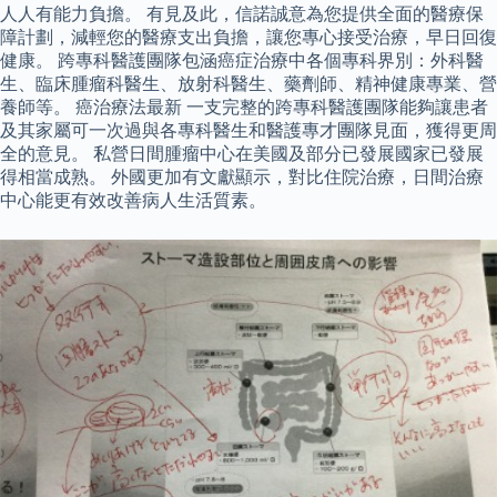
人人有能力負擔。 有見及此，信諾誠意為您提供全面的醫療保
障計劃，減輕您的醫療支出負擔，讓您專心接受治療，早日回復
健康。 跨專科醫護團隊包涵癌症治療中各個專科界別：外科醫
生、臨床腫瘤科醫生、放射科醫生、藥劑師、精神健康專業、營
養師等。 癌治療法最新 一支完整的跨專科醫護團隊能夠讓患者
及其家屬可一次過與各專科醫生和醫護專才團隊見面，獲得更周
全的意見。 私營日間腫瘤中心在美國及部分已發展國家已發展
得相當成熟。 外國更加有文獻顯示，對比住院治療，日間治療
中心能更有效改善病人生活質素。