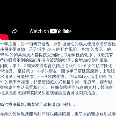
一年之後，另一項研究發現，針對復發性的病人使用令癌莎要比
使用化學藥物，足足減少 38 % 的死亡風險。 鄭文芳表示，約
95 % 的卵巢癌病人都得接受預防性或治療性的化療，以避免有
些肉眼看不到的癌細胞沒有被清除乾淨，會增加復發的風險。
因此，第 1、2 期癌友通常會視情況進行約 3 ~ 6 次的預防性化
學治療。 至於第 3、4 期的癌友，因多半已蔓延至腹腔，出現腹
水情況，可能得進行 6 ~ 9 次的化療。 卵巢癌晚期病患約有 75
% 的機率會復發，卵巢癌治療方式包括手術、化療等，都會影
響病患的生活品質和存活。 根據美國癌症協會的資料，醫師會
根據癌細胞的轉移狀況決定胰臟癌是否可以開刀治療。
癌治療法最新: 卵巢癌回診檢查項目包括：
專業的醫療服務能為我們解決健康問題，但昂貴的醫療費用並非