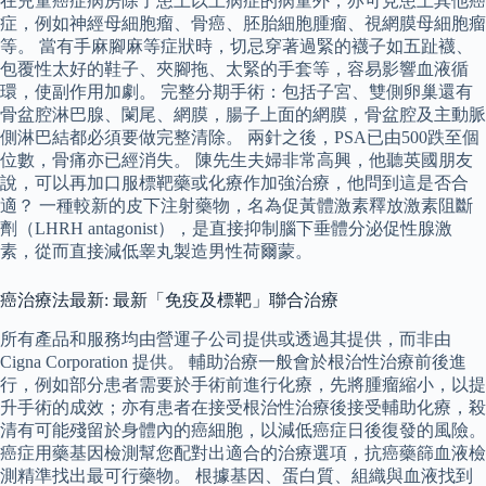
在兒童癌症病房除了患上以上病症的病童外，亦可見患上其他癌
症，例如神經母細胞瘤、骨癌、胚胎細胞腫瘤、視網膜母細胞瘤
等。 當有手麻腳麻等症狀時，切忌穿著過緊的襪子如五趾襪、
包覆性太好的鞋子、夾腳拖、太緊的手套等，容易影響血液循
環，使副作用加劇。 完整分期手術：包括子宮、雙側卵巢還有
骨盆腔淋巴腺、闌尾、網膜，腸子上面的網膜，骨盆腔及主動脈
側淋巴結都必須要做完整清除。 兩針之後，PSA已由500跌至個
位數，骨痛亦已經消失。 陳先生夫婦非常高興，他聽英國朋友
說，可以再加口服標靶藥或化療作加強治療，他問到這是否合
適？ 一種較新的皮下注射藥物，名為促黃體激素釋放激素阻斷
劑（LHRH antagonist），是直接抑制腦下垂體分泌促性腺激
素，從而直接減低睾丸製造男性荷爾蒙。
癌治療法最新: 最新「免疫及標靶」聯合治療
所有產品和服務均由營運子公司提供或透過其提供，而非由
Cigna Corporation 提供。 輔助治療一般會於根治性治療前後進
行，例如部分患者需要於手術前進行化療，先將腫瘤縮小，以提
升手術的成效；亦有患者在接受根治性治療後接受輔助化療，殺
清有可能殘留於身體內的癌細胞，以減低癌症日後復發的風險。
癌症用藥基因檢測幫您配對出適合的治療選項，抗癌藥篩血液檢
測精準找出最可行藥物。 根據基因、蛋白質、組織與血液找到