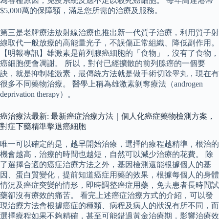
為各種原因，免疫系統反應不足以殺死癌細胞。 每年高達港幣
$5,000萬的保障額，滿足您所需的治療及服務。
第三是老牌療法放射線治療也推出新一代質子治療，利用質子射
線取代一般放療的高能量光子，不誤傷正常組織、降低副作用。
【明報專訊】雄激素是前列腺癌細胞的「食物」，沒有了食物，
癌細胞便會凋謝。 所以，對付已經擴散的前列腺癌的一個要
訣，就是抑制雄激素，最傳統方法就是做手術切除睾丸，現在有
很多不同藥物治療。 醫學上稱為雄激素剝奪療法（androgen
deprivation therapy）。
癌治療法最新: 最新癌症治療方法｜個人化癌症藥物檢測方案，
對症下藥精準擊退癌細胞
唯一可以確定的是，越早開始治療，選擇的療程越精準，根治的
機會越高，治療的時間也越短，自然可以減少治療的花費。 除
了選擇合適的癌症治療方法之外，基因檢測還能根據個人的基
因、蛋白質變化，提前知道癌症用藥的效果，根據每個人的身體
情況及癌症突變的情形，即時調整癌症用藥，免去患者長時間試
藥卻沒有療效的痛苦。 看完上述癌症治療方式的介紹，可以發
現治療方法會根據癌症的種類、病程及病人的狀況有所不同，而
選擇療程如果不夠精確，甚至可能錯過黃金治療期，影響治療效