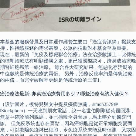
本基金的服務發展及日常運作經費主要由「癌症資訊網」撥款支
持，惟持續服務的需求甚殷，公眾的捐助對本基金至為重要。
現在，最新的「免疫及標靶聯合治療」法在治療數據上，比傳統
的標靶治療法有明顯優勝之處，更已獲國際認可，躋身成治療晚
期腎細胞癌第一線治療。 綜合各大研究結果，無惡化存活期的
中位數約是傳統治療的兩倍。 另外，治療反應率約是傳統治療
的兩倍，而完全緩解率更約是傳統治療的三倍1。
癌治療法最新: 卵巢癌治療費用多少？哪些治療有納入健保？
（設計圖片，模特兒與文中提及疾病無關，simon2579＠
iStockphoto）一天收到朋友電話，說一名世伯剛剛從英國回港，
無意中確診前列腺癌，並已擴散全身骨頭，馬上轉介到醫院門
診。 但免疫系統也存在盲點，因為癌細胞是從正常細胞突變而
來，可以欺騙免疫淋巴細胞﹐令免疫系統未能及時偵測，又或因