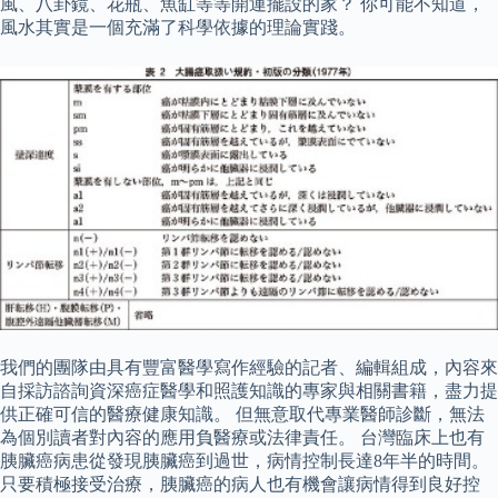
風、八卦鏡、花瓶、魚缸等等開運擺設的家？ 你可能不知道，
風水其實是一個充滿了科學依據的理論實踐。
我們的團隊由具有豐富醫學寫作經驗的記者、編輯組成，內容來
自採訪諮詢資深癌症醫學和照護知識的專家與相關書籍，盡力提
供正確可信的醫療健康知識。 但無意取代專業醫師診斷，無法
為個別讀者對內容的應用負醫療或法律責任。 台灣臨床上也有
胰臟癌病患從發現胰臟癌到過世，病情控制長達8年半的時間。
只要積極接受治療，胰臟癌的病人也有機會讓病情得到良好控