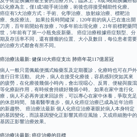
及手術是胰臟癌最主要的治療方式；臨床上，8成5晚期胰臟癌都
以化療為主，僅1成5能手術治療，術後也得接受輔助性化療。
癌症有5大治療方式：手術、化學治療、放射線治療、標靶治
療、免疫療法。 如果拉長時間縱深，120年前的病人已在進出開
刀房，百年前開始有放療，70多年前出現化療，21年前標靶藥問
世，5年前有了第一小瓶免疫新藥。 癌症治療根據癌症類型、分
期及存活率不同，還有腫瘤的位置、大小及數目，每位患者需要
的治療方式都會有所不同。
癌治療法最新: 健保10大癌症支出 肺癌年花117億居冠
病人一般只需佩戴便攜式輸藥泵及定期覆診，化療時也可在戶外
進行日常活動。 此外，病人在接受化療後，容易感到突如其來
的疲勞，在化療後幾個小時內，會出現噁心、反胃、便秘與腹瀉
等化療副作用，有時候會持續好幾個小時。 如果在家中進行化
療，病人不必再奔波來回診所，可以專心在家中休養，爭取充足
的休息時間。 隨着醫學進步，個人化癌症治療已成為近年治癌
的新趨勢。 癌治療法最新 個人化癌症治療著眼於病人本身特定
的基因變化，而該基因變化正影響其癌症風險，又或癌細胞中的
基因正影響治療效果。
癌治療法最新: 癌症治療的目標