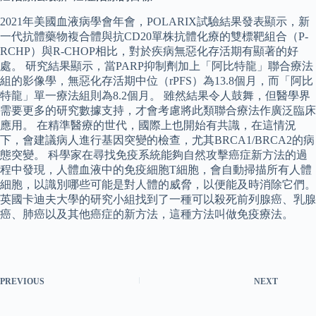
2021年美國血液病學會年會，POLARIX試驗結果發表顯示，新
一代抗體藥物複合體與抗CD20單株抗體化療的雙標靶組合（P-
RCHP）與R-CHOP相比，對於疾病無惡化存活期有顯著的好
處。 研究結果顯示，當PARP抑制劑加上「阿比特龍」聯合療法
組的影像學，無惡化存活期中位（rPFS）為13.8個月，而「阿比
特龍」單一療法組則為8.2個月。 雖然結果令人鼓舞，但醫學界
需要更多的研究數據支持，才會考慮將此類聯合療法作廣泛臨床
應用。 在精準醫療的世代，國際上也開始有共識，在這情況
下，會建議病人進行基因突變的檢查，尤其BRCA1/BRCA2的病
態突變。 科學家在尋找免疫系統能夠自然攻擊癌症新方法的過
程中發現，人體血液中的免疫細胞T細胞，會自動掃描所有人體
細胞，以識別哪些可能是對人體的威脅，以便能及時消除它們。
英國卡迪夫大學的研究小組找到了一種可以殺死前列腺癌、乳腺
癌、肺癌以及其他癌症的新方法，這種方法叫做免疫療法。
PREVIOUS
NEXT