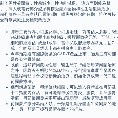
制了男性荷爾蒙，性慾減少、性功能減退。 這方面則較為棘
手，病人或需要轉介泌尿科接受處方藥物和性生活復康治療。
前列腺癌一旦有症狀已屆第3期，錯失可根治的時期，惟仍可接
受荷爾蒙療法及標靶藥治療。
肺癌主要分為小細胞及非小細胞兩種，前者佔大多數，8至
9成肺癌患者均屬小細胞肺癌，吸煙屬致癌元兇；至於非小
細胞肺癌則佔1成至1成半，當中又以腺癌最為常見，佔7
成，年輕及非吸煙人士都有機會患上肺腺癌。
今年預期還有國際藥廠的CAR-T產品上市，適應症有可能
是多發性骨髓瘤。
以前，這類荷爾蒙抗性癌，醫生除了持續使用荷爾蒙治療
之外，因為沒有明顯的臨床症狀，等到病情進展至發現癌
症遠端轉移才會採取積極的治療，例如化療或新一代口服
荷爾蒙療法。
幽門螺旋菌是一種螺旋狀細菌，可以進入身體並在胃部及
十二指腸內存活，有可能導致慢性胃炎、腸炎，甚至腸胃
潰瘍，胃部長期發炎更可能出現病變，最後演變成胃癌。
荷爾蒙治療分為兩大類，一類是阻斷身體產生荷爾蒙的能
力，另一類是干擾荷爾蒙在體內的行為。