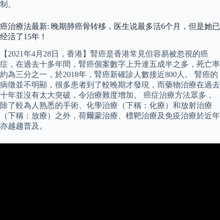
制。
癌治療法最新: 晚期肺癌骨转移，医生说最多活6个月，但是她已
经活了15年！
【2021年4月28日，香港】腎癌是香港常見但容易被忽視的癌
症，在過去十多年間，腎癌個案數字上升達五成半之多，死亡率
約為三分之一，於2018年，腎癌新確診人數接近800人。 腎癌的
病徵並不明顯，很多患者到了較晚期才發現，而藥物治療在過去
十年並沒有太大突破，令治療難度增加。 癌症治療方法眾多，
除了較為人熟悉的手術、化學治療（下稱：化療）和放射治療
（下稱：放療）之外，荷爾蒙治療、標靶治療及免疫治療於近年
亦越趨普及。