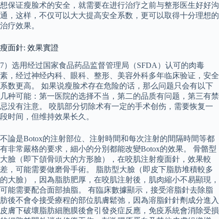
想保证瘦脸术的安全，就需要在进行治疗之前与整形医生好好沟
通，这样，不仅可以大大提高安全系数，更可以取得十分理想的
治疗效果。
瘦面針: 效果實證
7）选用经过国家食品药品监督管理局（SFDA）认可的肉毒
素，经过神经内科、眼科、整形、美容外科多年临床验证，安全
系数更高。 如果说瘦脸术存在危险的话，那么问题只会有以下
几种可能：第一医院的选择不当，第二的品质有问题，第三有禁
忌没有注意。 咬肌部分切除术有一定的手术创伤，需要恢复一
段时间，但维持效果长久。
不論是Botox的注射部位、注射時間和每次注射的間隔時間等都
有非常嚴格的要求，細小的分別都能改變Botox的效果。 骨骼型
大臉（即下頜骨頭大的方形臉），在咬肌注射瘦面針，效果較
差，可能需要做磨骨手術。 脂肪型大臉（即皮下脂肪堆積較多
的大臉），因為脂肪肥厚，在咬肌注射後，肌肉縮小不易顯現，
可能需要配合面部抽脂。 有臨床數據顯示，接受溶脂針去除脂
肪後不會令接受療程的部位肌膚鬆弛，因為溶脂針針劑成分進入
皮膚下破壞脂肪細胞膜後會引發炎症反應，免疫系統會消除受損