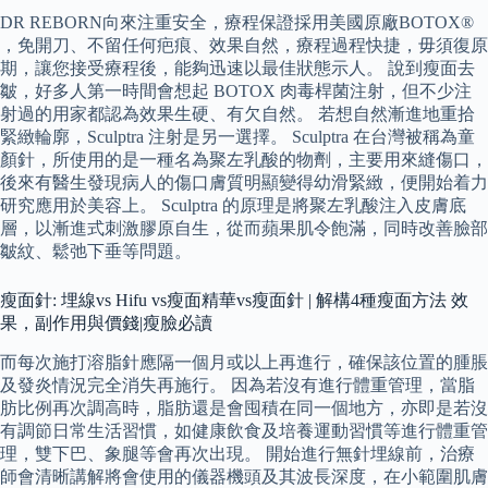
DR REBORN向來注重安全，療程保證採用美國原廠BOTOX®
，免開刀、不留任何疤痕、效果自然，療程過程快捷，毋須復原
期，讓您接受療程後，能夠迅速以最佳狀態示人。 說到瘦面去
皺，好多人第一時間會想起 BOTOX 肉毒桿菌注射，但不少注
射過的用家都認為效果生硬、有欠自然。 若想自然漸進地重拾
緊緻輪廓，Sculptra 注射是另一選擇。 Sculptra 在台灣被稱為童
顏針，所使用的是一種名為聚左乳酸的物劑，主要用來縫傷口，
後來有醫生發現病人的傷口膚質明顯變得幼滑緊緻，便開始着力
研究應用於美容上。 Sculptra 的原理是將聚左乳酸注入皮膚底
層，以漸進式刺激膠原自生，從而蘋果肌令飽滿，同時改善臉部
皺紋、鬆弛下垂等問題。
瘦面針: 埋線vs Hifu vs瘦面精華vs瘦面針 | 解構4種瘦面方法 效
果，副作用與價錢|瘦臉必讀
而每次施打溶脂針應隔一個月或以上再進行，確保該位置的腫脹
及發炎情況完全消失再施行。 因為若沒有進行體重管理，當脂
肪比例再次調高時，脂肪還是會囤積在同一個地方，亦即是若沒
有調節日常生活習慣，如健康飲食及培養運動習慣等進行體重管
理，雙下巴、象腿等會再次出現。 開始進行無針埋線前，治療
師會清晰講解將會使用的儀器機頭及其波長深度，在小範圍肌膚