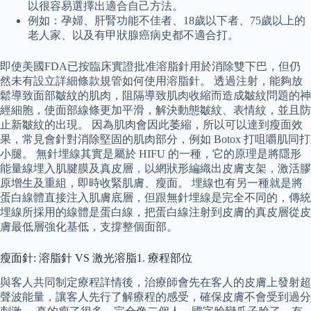
以很容易選擇出適合自己方法。
例如：孕婦、肝腎功能不佳者、18歲以下者、75歲以上的
老人家、以及有甲狀腺癌病史都不適合打。
即使美國FDA已按臨床實證批准溶脂針用於消除雙下巴，但仍
然未有設立詳細條款規管如何使用溶脂針。 透過注射，能夠放
鬆導致面部皺紋的肌肉，阻隔導致肌肉收縮而造成皺紋問題的神
經細胞，使面部線條更加平滑，解決動態皺紋、表情紋，並且防
止新皺紋的出現。 因為肌肉會因此萎縮，所以可以達到瘦面效
果，常見會針對消除堅固的肌肉部分，例如 Botox 打咀嚼肌同打
小腿。 無針埋線其實是屬於 HIFU 的一種，它的原理是將隱形
能量線埋入肌腱膜及真皮層，以網狀形編織出皮膚支架，激活膠
原增生及重組，即時收緊肌膚、瘦面。 埋線也有另一種就是將
蛋白線體直接注入肌膚底層，但跟無針埋線是完全不同的，傳統
埋線所採用的線體是蛋白線，把蛋白線注射到皮膚的真皮層從皮
膚最低層強化基低，支撐整個面部。
瘦面針: 溶脂針 VS 激光溶脂1. 療程部位
與客人共同制定療程詳情後，治療師會先在客人的皮膚上發射超
聲波能量，讓客人先行了解療程的感受，確保皮膚不會受到過分