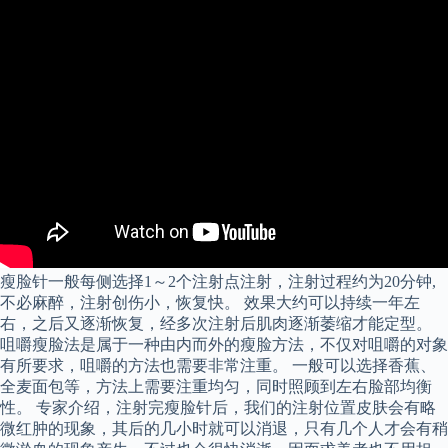
瘦脸针一般每侧选择1～2个注射点注射，注射过程约为20分钟,
不必麻醉，注射创伤小，恢复快。 效果大约可以持续一年左
右，之后又逐渐恢复，经多次注射后肌肉逐渐萎缩才能定型。
咀嚼瘦脸法是属于一种由内而外的瘦脸方法，不仅对咀嚼的对象
有所要求，咀嚼的方法也需要非常注重。 一般可以选择香蕉、
全麦面包等，方法上需要注重均匀，同时照顾到左右脸部均衡
性。 专家介绍，注射完瘦脸针后，我们的注射位置皮肤会有略
微红肿的现象，其后的几小时就可以消退，只有几个人才会有稍