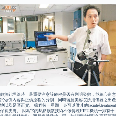
做無針埋線時，最重要注意該療程是否有列明發數，並細心留意
試做價內容與正價療程的分別，同時留意美容院所用儀器之出產
地以及是否正貨。 療程後一星期，亦可以做其他facial或treatment
保養皮膚。 因為它的熱點擴散技術不像傳統HIFU機頭一排有十