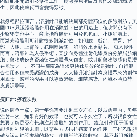
的細胞並開啟消炎修復工作，刺激膠原蛋白及其他皮膚組織增
生，因此皮膚反而會變得緊緻。
就療程部位而言，溶脂針只能解決局部身體部位的多餘脂肪，美
國FDA只認證溶脂針用在消除雙下巴的用途上，但坊間仍有不
少醫學美容中心、商店指溶脂針可用於包包面、小腿消脂上。
而激光溶脂則可針對較多難減部位，如側腰、腿部、手臂、背
部、大腿、上臀等，範圍較廣闊，消脂效果更顯著。 就入侵性
而言，溶脂針為入侵手術，直接向身體注射化學身份分解脂肪細
胞，藥物成份會否殘留在身體帶來傷害、或引起藥物敏感仍是潛
在風險之一。 不同生產商為追求更快速見效的溶脂針，自行混
合使用多種未受認證的成份，大大提升溶脂針為身體帶來的副作
用風險，嚴重的後果可以導致過敏、細菌感染、內臟不勝負荷、
皮膚潰爛等。
瘦面針: 療程次數
说的简单一点，第一年你需要注射三次左右，以后两年内，每年
注射一次，如果有好的效果，也就可以永久性了，所以很多女性
想要了解是否有长期注射瘦脸针的副作用。 瘦脸针作用于胆碱
能运动神经的末梢，以某种方式拮抗钙离子的作用，干扰乙酰胆
碱从运动神经末梢的释放，使肌纤维不能收缩。 其不断阻断神