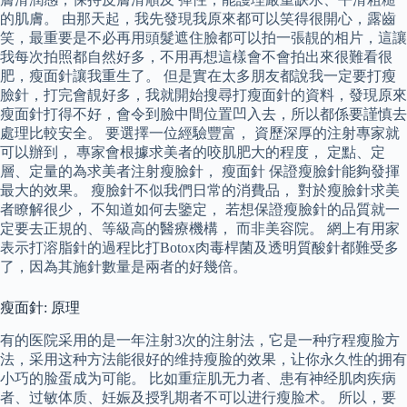
的肌膚。 由那天起，我先發現我原來都可以笑得很開心，露齒
笑，最重要是不必再用頭髮遮住臉都可以拍一張靚的相片，這讓
我每次拍照都自然好多，不用再想這樣會不會拍出來很難看很
肥，瘦面針讓我重生了。 但是實在太多朋友都說我一定要打瘦
臉針，打完會靚好多，我就開始搜尋打瘦面針的資料，發現原來
瘦面針打得不好，會令到臉中間位置凹入去，所以都係要謹慎去
處理比較安全。 要選擇一位經驗豐富， 資歷深厚的注射專家就
可以辦到， 專家會根據求美者的咬肌肥大的程度， 定點、定
層、定量的為求美者注射瘦臉針， 瘦面針 保證瘦臉針能夠發揮
最大的效果。 瘦臉針不似我們日常的消費品， 對於瘦臉針求美
者瞭解很少， 不知道如何去鑒定， 若想保證瘦臉針的品質就一
定要去正規的、等級高的醫療機構， 而非美容院。 網上有用家
表示打溶脂針的過程比打Botox肉毒桿菌及透明質酸針都難受多
了，因為其施針數量是兩者的好幾倍。
瘦面針: 原理
有的医院采用的是一年注射3次的注射法，它是一种疗程瘦脸方
法，采用这种方法能很好的维持瘦脸的效果，让你永久性的拥有
小巧的脸蛋成为可能。 比如重症肌无力者、患有神经肌肉疾病
者、过敏体质、妊娠及授乳期者不可以进行瘦脸术。 所以，要