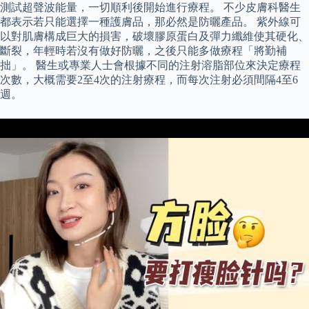
測試超聲波能量，一切順利後開始進行療程。 不少皮膚科醫生
都表示若只能選擇一種護膚品，那必然是防曬產品。 紫外線可
以對肌膚構成巨大的損害，破壞膠原蛋白及彈力纖維使其硬化、
斷裂，年輕時若沒有做好防曬，之後只能多做療程「將勤補
拙」。 醫生或專業人士會根據不同的注射溶脂部位來決定療程
次數，大概需要2至4次的注射療程，而每次注射必須間隔4至6
週。