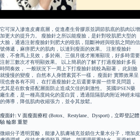
它可深入滲進皮膚底層，促進產生骨膠原並調節肌底的肌肉以增
加更大的提升力。 瘦臉針之所以能瘦臉，是針對咬肌肥大型的
大臉，通過注射瘦臉針到肥大的咬肌，阻斷神經與咬肌之間的信
號傳遞，麻痹肥大的肌肉，以達到瘦面的效果。 注射瘦臉針
後，不會馬上見效，多於兩、三個月後才漸漸顯現，好多時需要
注射三數次才有明顯效果。 以上簡易的了解了打過瘦臉針多長
時間奏效， 一般狀況下一周上下打瘦臉針就較為顯著， 此刻臉
就慢慢的變瘦， 自然本人身體素質不一樣， 瘦面針 實際效果呈
現也會各有不同， 在打過瘦臉針之后還要掌握一些常見問題，
尤其是在飲食搭配層面防止造成欠佳的刺激性。 英國IPSEN藥
廠生產，是一種高度純化的蛋白質，透過阻隔肌肉附近神經未端
的傳導，降低肌肉收縮張力，並令其放鬆。
瘦面針: V 面瘦面療程 (Botox、Restylane、Dysport)，立即登記體
驗 輪廓 重塑
微細分子透明質酸，能滲入肌膚補充並鎖住大量水分子，增加皮
膚滑潤感，保持皮膚滑順及 彈性，能護理嚴重缺水、平滑粗糙