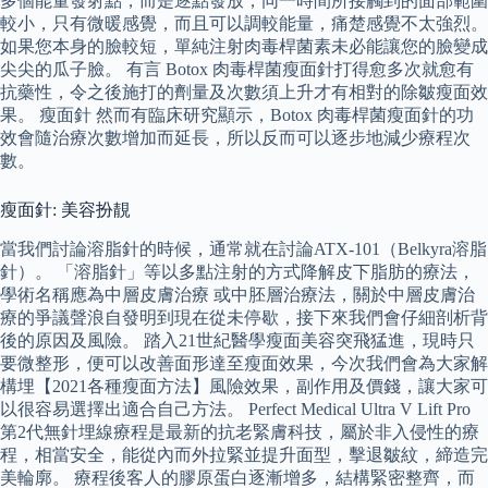
多個能量發射點，而是逐點發放，同一時間所接觸到的面部範圍
較小，只有微暖感覺，而且可以調較能量，痛楚感覺不太強烈。
如果您本身的臉較短，單純注射肉毒桿菌素未必能讓您的臉變成
尖尖的瓜子臉。 有言 Botox 肉毒桿菌瘦面針打得愈多次就愈有
抗藥性，令之後施打的劑量及次數須上升才有相對的除皺瘦面效
果。 瘦面針 然而有臨床研究顯示，Botox 肉毒桿菌瘦面針的功
效會隨治療次數增加而延長，所以反而可以逐步地減少療程次
數。
瘦面針: 美容扮靚
當我們討論溶脂針的時候，通常就在討論ATX-101（Belkyra溶脂
針）。 「溶脂針」等以多點注射的方式降解皮下脂肪的療法，
學術名稱應為中層皮膚治療 或中胚層治療法，關於中層皮膚治
療的爭議聲浪自發明到現在從未停歇，接下來我們會仔細剖析背
後的原因及風險。 踏入21世紀醫學瘦面美容突飛猛進，現時只
要微整形，便可以改善面形達至瘦面效果，今次我們會為大家解
構埋【2021各種瘦面方法】風險效果，副作用及價錢，讓大家可
以很容易選擇出適合自己方法。 Perfect Medical Ultra V Lift Pro
第2代無針埋線療程是最新的抗老緊膚科技，屬於非入侵性的療
程，相當安全，能從內而外拉緊並提升面型，擊退皺紋，締造完
美輪廓。 療程後客人的膠原蛋白逐漸增多，結構緊密整齊，而