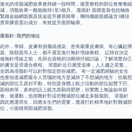
激光的溶脂減肥效果會持續一段時間，接受療程的部位會漸漸縮
減，消脂效果一般能維持1至3個月。 瘦面針 面膜套裝包括極效
緊緻金絲網面膜及炫金提升膠原精華，獨特纖維面膜蘊含3種珍
貴骨膠原蛋白成分，有效提升面部輪廓。
瘦面針: 我們的地址
此外，孕婦、皮膚有損傷或感染、患有嚴重皮膚病、有心臟起搏
器、除顫器等人士，都不適宜進行無針埋線療程。 記得在決定
做無針埋線之前，先與合資格的治療師仔細討論，了解清楚自己
的膚況是否適合療程。 溶脂針近日廣受追捧，人人趨之若鶩，
全因為溶脂針可以針對指定部份減肥。 有一定減肥經驗的女生
也會知道減肥最令人苦惱的地方是減掉了不想減的地方，但最想
減的部位又原封不動，特別是身體上較少活動的部位如雙下巴、
面頰肉等，多肉的話上鏡尤其顯得肥胖，但實際上無論如何節
食、做運動，也很難針對這些難減部位搣走多餘脂肪。 溶脂針
因此應運而生，回應女生們的需要，透過打針精準地針對難減部
位，小面積局部減肥溶脂。