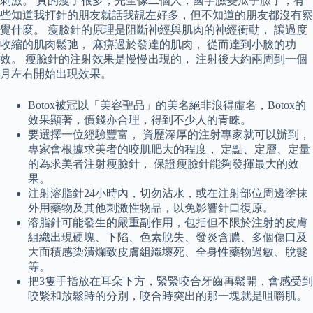
刺激。 真的瘦了很多，完全像二個人，國字臉變瓜子臉了，有
些知道我打針的朋友就話我靚左好多，但不知道的朋友都沒有察
覺什麼。 瘦臉針的原理是阻斷神經與肌肉的神經衝動， 讓過度
收縮的肌肉鬆弛， 麻痹過於發達的肌肉， 從而達到小臉的功
效。 瘦臉針的注射效果是慢慢出現的， 注射後大約兩周到一個
月左右開始出現效果。
Botox被冠以「美容聖品」的美名絕非浪得虛名，Botox的
效果顯著，價錢亦合理，得到不少人的青睞。
要選擇一位經驗豐富， 資歷深厚的注射專家就可以辦到，
專家會根據求美者的咬肌肥大的程度， 定點、定層、定量
的為求美者注射瘦臉針， 保證瘦臉針能夠發揮最大的效
果。
注射溶脂針24小時內，切勿沾水，或在注射部位周邊塗抹
外用藥物及其他刺激性物品，以免影響針口復原。
溶脂針可能發生的嚴重副作用，包括但不限於注射的皮膚
組織出現硬塊、下陷、色素脫失、發炎含膿、多個傷口及
大面積感染潰爛致皮膚組織壞死、全身性藥物過敏、脫髮
等。
把3隻手指放在耳朵下方，緊緊咬合牙齒再鬆開，會感受到
咬緊和放鬆時的分別，咬合時突出的那一塊就是咀嚼肌。