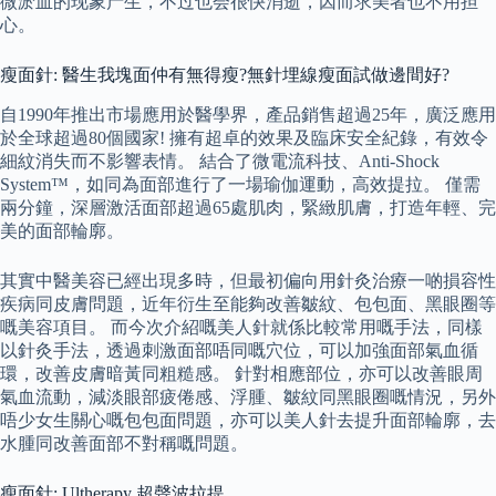
微淤血的现象产生，不过也会很快消逝，因而求美者也不用担
心。
瘦面針: 醫生我塊面仲有無得瘦?無針埋線瘦面試做邊間好?
自1990年推出市場應用於醫學界，產品銷售超過25年，廣泛應用
於全球超過80個國家! 擁有超卓的效果及臨床安全紀錄，有效令
細紋消失而不影響表情。 結合了微電流科技、Anti-Shock
System™，如同為面部進行了一場瑜伽運動，高效提拉。 僅需
兩分鐘，深層激活面部超過65處肌肉，緊緻肌膚，打造年輕、完
美的面部輪廓。
其實中醫美容已經出現多時，但最初偏向用針灸治療一啲損容性
疾病同皮膚問題，近年衍生至能夠改善皺紋、包包面、黑眼圈等
嘅美容項目。 而今次介紹嘅美人針就係比較常用嘅手法，同樣
以針灸手法，透過刺激面部唔同嘅穴位，可以加強面部氣血循
環，改善皮膚暗黃同粗糙感。 針對相應部位，亦可以改善眼周
氣血流動，減淡眼部疲倦感、浮腫、皺紋同黑眼圈嘅情況，另外
唔少女生關心嘅包包面問題，亦可以美人針去提升面部輪廓，去
水腫同改善面部不對稱嘅問題。
瘦面針: Ultherapy 超聲波拉提