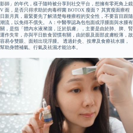
影師」的年代，樣子隨時被分享到社交平台，想擁有零死角上鏡
V 面，是否只得求助於肉毒桿菌 BOTOX 瘦面？ 其實瘦面療程
日新月異，最緊要先了解清楚每種療程的安全性，不要盲目跟隨
潮流，以免得不償失。 A：中醫學認為包包面或浮腫面與水腫有
關，是指「體內水液瀦溜，泛於肌膚」，主要是由於肺、脾、腎
運作失常，亦與平日飲食習慣有關，由於眼及面部皮膚較薄，故
容易令雙眼、面頰出現浮腫。 透過針灸、按摩及食療祛水腫，
幫助身體補氣、行氣及祛濕才能治本。