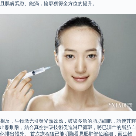
且肌膚緊緻、飽滿，輪廓獲得全方位的提升。
相反，生物激光引發光熱效應，破壞多餘的脂肪細胞，誘使其釋
出脂肪酸，結合真空抽吸技術促進淋巴循環，將已淍亡的脂肪自
然排出體外。 首次療程後已能明顯看見肥胖部位縮細，而生物