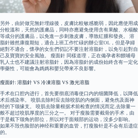
另外，由於做完無針埋線後，皮膚比較敏感脆弱，因此應使用成
分較溫和，天然的護膚品，同時亦應避免使用含有果酸、水楊酸
等成分的護膚品，以免進一步刺激皮膚，導致紅腫和發炎。 溶
脂針雖然康復期短，適合上班工作忙碌的辦公室OL，但是孕婦
絕對不適合，懷孕的女生們切記不要注射溶脂針，以免引起對自
己及寶寶的安全風險。 瘦面針 同樣道理，正在備孕者和餵哺母
乳人士也不建議注射溶脂針，因為溶脂針的成份始終含有一定化
學藥性，可能會為媽媽和嬰兒帶來不良影響。
瘦面針: 溶脂針 VS 冷凍溶脂 VS 激光溶脂
手术在口腔内进行，首先要彻底消毒使口内的细菌降低，以降低
术后感染率。 咬肌去除时应去除咬肌的内侧面，避免伤及面神
经的下颌缘支。 咬肌去除量根据术前检查的情况而定,去除量一
般不超过咬肌厚度的三分之一。 对于瘦脸需要截骨的手术，由
于是截下颌角的部位，所以对于面颊部的运动，没多少影响。
如果不毁伤脸部的神经和重要的血管，打瘦脸针是不会有后遗症
的。