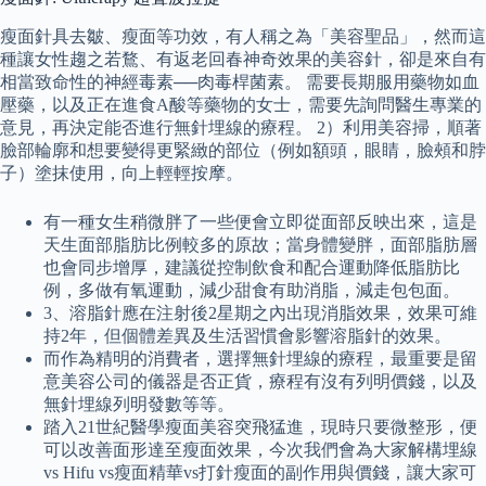
瘦面針具去皺、瘦面等功效，有人稱之為「美容聖品」，然而這
種讓女性趨之若鶩、有返老回春神奇效果的美容針，卻是來自有
相當致命性的神經毒素──肉毒桿菌素。 需要長期服用藥物如血
壓藥，以及正在進食A酸等藥物的女士，需要先詢問醫生專業的
意見，再決定能否進行無針埋線的療程。 2）利用美容掃，順著
臉部輪廓和想要變得更緊緻的部位（例如額頭，眼睛，臉頰和脖
子）塗抹使用，向上輕輕按摩。
有一種女生稍微胖了一些便會立即從面部反映出來，這是
天生面部脂肪比例較多的原故；當身體變胖，面部脂肪層
也會同步增厚，建議從控制飲食和配合運動降低脂肪比
例，多做有氧運動，減少甜食有助消脂，減走包包面。
3、溶脂針應在注射後2星期之內出現消脂效果，效果可維
持2年，但個體差異及生活習慣會影響溶脂針的效果。
而作為精明的消費者，選擇無針埋線的療程，最重要是留
意美容公司的儀器是否正貨，療程有沒有列明價錢，以及
無針埋線列明發數等等。
踏入21世紀醫學瘦面美容突飛猛進，現時只要微整形，便
可以改善面形達至瘦面效果，今次我們會為大家解構埋線
vs Hifu vs瘦面精華vs打針瘦面的副作用與價錢，讓大家可