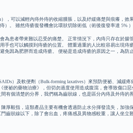
lsam Peru），可以減輕內痔外痔的收縮腫脹，以及紓緩痛楚與痕
）。 雖然痔瘡復發機會比環狀切除術低（術後復發率達 5% 
會為患者帶來難以忍受的痛楚。 正常情況下，內痔只存在於腸
用手也可以觸摸到痔瘡的位置。 體重過重的人比較容易出現痔
避免因為肥胖而造成痔瘡。 便秘是造成痔瘡的原因之一，為防
）及軟便劑（Bulk-forming laxatives）來預防便
電子報《便祕的藥物治療》，但切勿過度使用造成腹瀉，會導致傷口
之間有個清楚的分界，我們稱為齒狀線，也是區分內痔及外痔的
 陳厚毅指，這類產品主要有機會透過防止水分揮發流失，加強
肛門齒狀線以下，除了會出血，疼痛感及異物感較重，讓人坐立難