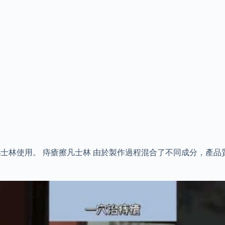
不宜當作凡士林使用。 痔瘡擦凡士林 由於製作過程混合了不同成分，