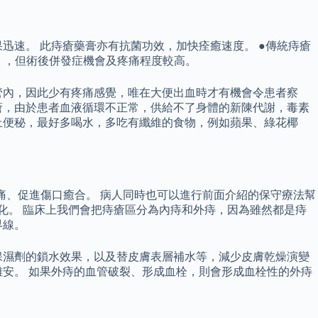
癢，效果迅速。 此痔瘡藥膏亦有抗菌功效，加快痊癒速度。 ●傳統痔瘡
） ，但術後併發症機會及疼痛程度較高。
管內，因此少有疼痛感覺，唯在大便出血時才有機會令患者察
瘡，由於患者血液循環不正常，供給不了身體的新陳代謝，毒素
止便秘，最好多喝水，多吃有纖維的食物，例如蘋果、綠花椰
祕、減緩疼痛、促進傷口癒合。 病人同時也可以進行前面介紹的保守療法幫
惡化。 臨床上我們會把痔瘡區分為內痔和外痔，因為雖然都是痔
界線。
保濕劑的鎖水效果，以及替皮膚表層補水等，減少皮膚乾燥演變
安。 如果外痔的血管破裂、形成血栓，則會形成血栓性的外痔