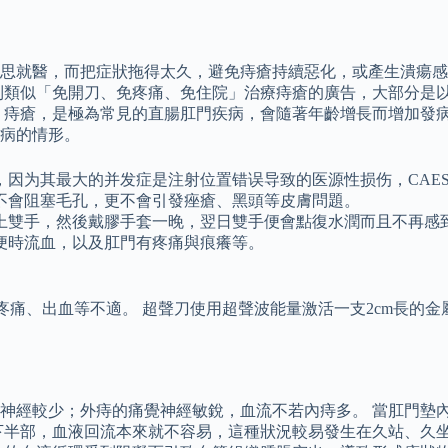
思就醫，而把症狀拖得太久，避免痔瘡持續惡化，或產生潰瘍感
到類似「免開刀、免疼痛、免住院」治療痔瘡的廣告，大部分是以
 痔瘡，是極為常見的直腸肛門疾病，會隨著年齡增長而增加發
病的情形。
因为其最大的并发症是注射位置错误导致的医源性损伤，CAE
不會阻塞毛孔，更不會引發痤瘡、黑頭等皮膚問題。
上雙手，然後戴膠手套一晚，翌日雙手便會點復水潤而且不再感
便時流血，以及肛門有疼痛與痕癢等。
疼痛、出血等不適。 超聲刀使用超聲波能量激活一支2cm長的
神經較少；外痔的痛覺神經敏銳，血流不若內痔多。 當肛門墊
下半部，血液回流本來就不容易，這種狀況較易發生在久站、久坐