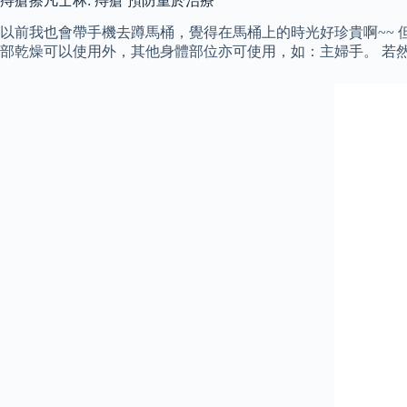
痔瘡擦凡士林: 痔瘡 預防重於治療
以前我也會帶手機去蹲馬桶，覺得在馬桶上的時光好珍貴啊~~
部乾燥可以使用外，其他身體部位亦可使用，如：主婦手。 若