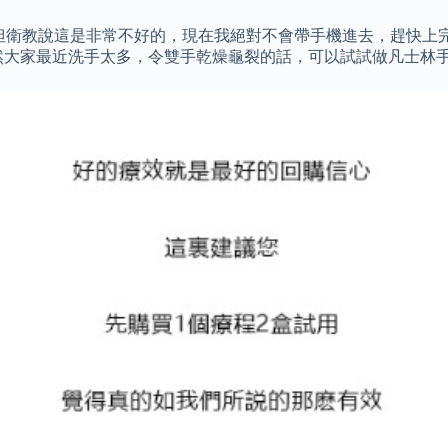
 但衛教說這是非常不好的，現在我絕對不會帶手機進去，趕快上
然大家最近洗手太多，令雙手乾燥龜裂的話，可以試試做凡士林