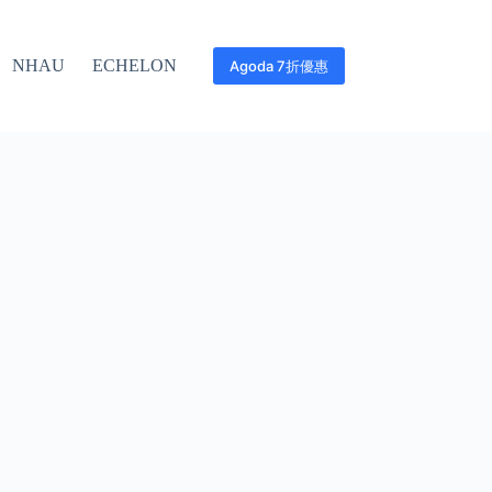
NHAU
ECHELON
Agoda 7折優惠