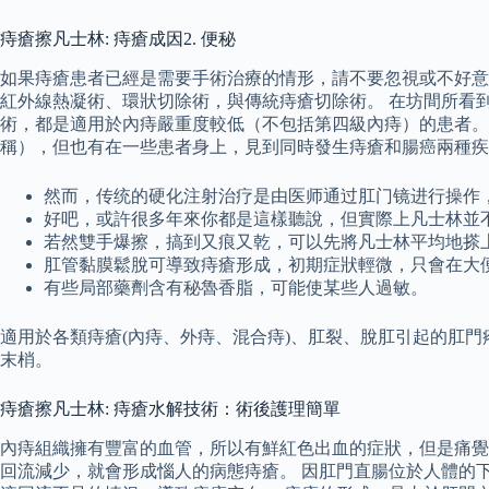
痔瘡擦凡士林: 痔瘡成因2. 便秘
如果痔瘡患者已經是需要手術治療的情形，請不要忽視或不好意
紅外線熱凝術、環狀切除術，與傳統痔瘡切除術。 在坊間所看
術，都是適用於內痔嚴重度較低（不包括第四級內痔）的患者。
稱），但也有在一些患者身上，見到同時發生痔瘡和腸癌兩種疾
然而，传统的硬化注射治疗是由医师通过肛门镜进行操作，
好吧，或許很多年來你都是這樣聽說，但實際上凡士林並
若然雙手爆擦，搞到又痕又乾，可以先將凡士林平均地搽
肛管黏膜鬆脫可導致痔瘡形成，初期症狀輕微，只會在大
有些局部藥劑含有秘魯香脂，可能使某些人過敏。
適用於各類痔瘡(內痔、外痔、混合痔)、肛裂、脫肛引起的肛門
末梢。
痔瘡擦凡士林: 痔瘡水解技術：術後護理簡單
內痔組織擁有豐富的血管，所以有鮮紅色出血的症狀，但是痛覺
回流減少，就會形成惱人的病態痔瘡。 因肛門直腸位於人體的