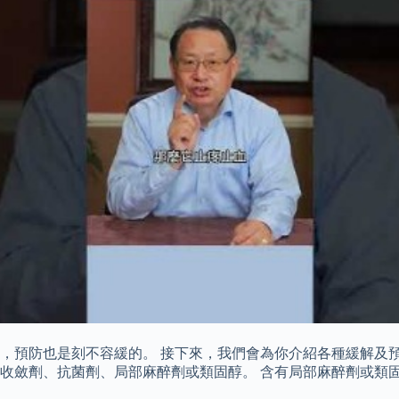
，預防也是刻不容緩的。 接下來，我們會為你介紹各種緩解及預
收斂劑、抗菌劑、局部麻醉劑或類固醇。 含有局部麻醉劑或類固