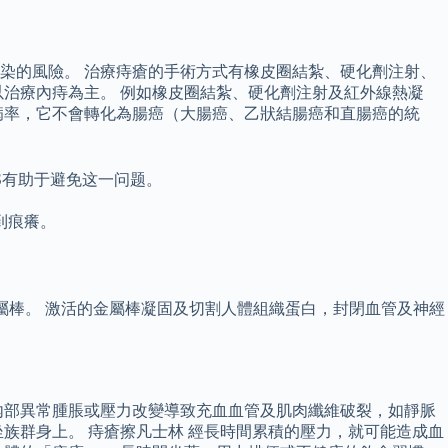
染的風險。 治療痔瘡的手術方式有橡皮圈結紮、硬化劑注射、
治療內痔為主。 例如橡皮圈結紮、硬化劑注射及紅外線熱凝
病率，它不會轉化為腸癌（大腸癌、乙狀結腸癌和直腸癌的統
S有助于避免这一问题。
到痕癢。
金屬棒。 激活的金屬棒凝固及切割人體組織蛋白，封閉血管及神經
內部異常腫脹或壓力改變導致充血血管及肌肉纖維破裂，如靜脈
族群身上。 痔瘡擦凡士林 經長時間累積的壓力，就可能造成血