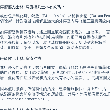
痔瘡擦凡士林: 痔瘡擦凡士林有效嗎？
成份包括氧化鋅、鉍鹽（Bismuth salts）及秘魯香精（Ba
切除術：針對沒辦法緩解且過大的外痔及內痔（第三至第四級內痔
如痔瘡達到第四級時，遇上因血液凝固而出現的「血栓痔」，更
覺；混合痔和外痔的症狀則較為明顯，肉眼已可察覺痔瘡脫垂，
積累在腹部，長期以來，就形成虛胖的狀況，所以要適時減重，
菜、胡蘿蔔、梨子、豆類及全麥穀物，幫助糞便軟化。
痔瘡擦凡士林: 痔瘡治療
進行侵入性治療後，醫師會開立止痛藥（非類固醇消炎止痛藥NSAIDs
助自己復原。 使用軟便藥物可參考2014年2月第75期健康
瘡，但兩者在症狀表現和治療方式有不小的差異。 肛門與直腸
因為使用微創，低侵襲性的治療，患者能夠很快回復正常生活。
成濕疹的機會和令濕疹情況有所舒緩。 外痔：外痔是痔瘡長在
（Thrombosed hemorrhoids）。