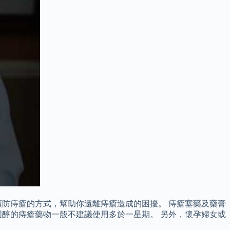
防痔瘡的方式，幫助你遠離痔瘡造成的困擾。 痔瘡塞藥及藥膏
醇的痔瘡藥物一般不建議使用多於一星期。 另外，懷孕婦女或