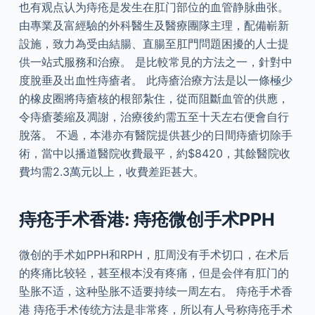
也有观点认为痔疮是发生在肛门部位的血管静脉曲张。
由專業及富經驗的外科醫生及醫療團隊主理，配備嶄新
設施，致力為受由結腸、直腸至肛門問題困擾的人士提
供一站式服務和治療。 是比較常見的方法之一，針對中
度脫垂及出血性痔瘡者。 此痔瘡治療方法是以一條極少
的橡皮圈將痔瘡核的根部紮住，從而阻斷血管的供應，
令痔瘡萎縮及凋謝，治療後約需五至十天左右便會自行
脫落。 不過，本港亦有醫院提供甚少的日間痔瘡切除手
術，當中以播道醫院收費最平，約$8420，其餘醫院收
費均需2.3萬元以上，收費差距甚大。
痔疮手术香港: 痔疮微创手术PPH
微创的手术如PPH和RPH，肛周没有手术切口，在术后
的疼痛比较轻，甚至根本没有疼痛，但是会伴有肛门的
坠胀不适，这种坠胀不适要持续一周左右。 痔疮手术香
港 痔疮手术传统方法是非常疼，所以有人号称痔疮手术