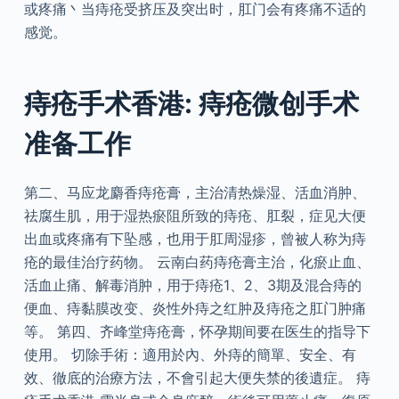
或疼痛丶当痔疮受挤压及突出时，肛门会有疼痛不适的
感觉。
痔疮手术香港: 痔疮微创手术
准备工作
第二、马应龙麝香痔疮膏，主治清热燥湿、活血消肿、
祛腐生肌，用于湿热瘀阻所致的痔疮、肛裂，症见大便
出血或疼痛有下坠感，也用于肛周湿疹，曾被人称为痔
疮的最佳治疗药物。 云南白药痔疮膏主治，化瘀止血、
活血止痛、解毒消肿，用于痔疮1、2、3期及混合痔的
便血、痔黏膜改变、炎性外痔之红肿及痔疮之肛门肿痛
等。 第四、齐峰堂痔疮膏，怀孕期间要在医生的指导下
使用。 切除手術：適用於內、外痔的簡單、安全、有
效、徹底的治療方法，不會引起大便失禁的後遺症。 痔