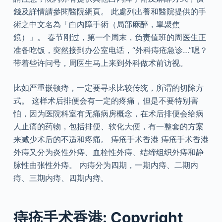
錢及詳情請參閱醫院網頁。 此處列出養和醫院提供的手
術之中文名為「白內障手術（局部麻醉，單聚焦
鏡）」。 春节刚过，第一个周末，负责值班的周医生正
准备吃饭，突然接到办公室电话，“外科痔疮急诊…”嗯？
带着些许问号，周医生马上来到外科做术前访视。
比如严重嵌顿痔，一定要寻求比较传统，所谓的切除方
式。 这样术后排便会有一定的疼痛，但是不要特别害
怕，因为医院科室有无痛病房概念，在术后排便会给病
人止痛的药物，包括排便、软化大便，有一整套的方案
来减少术后的不适和疼痛。 痔疮手术香港 痔疮手术香港
外痔又分为炎性外痔、血栓性外痔、结缔组织外痔和静
脉性曲张性外痔。 内痔分为四期，一期内痔、二期内
痔、三期内痔、四期内痔。
痔疮手术香港: Copyright