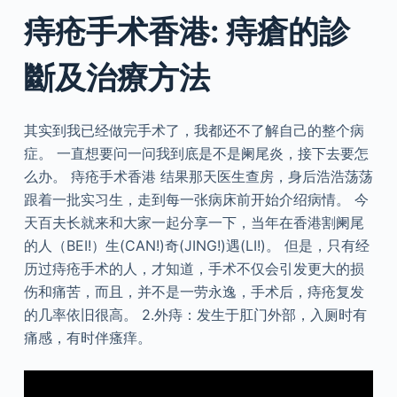
痔疮手术香港: 痔瘡的診
斷及治療方法
其实到我已经做完手术了，我都还不了解自己的整个病
症。 一直想要问一问我到底是不是阑尾炎，接下去要怎
么办。 痔疮手术香港 结果那天医生查房，身后浩浩荡荡
跟着一批实习生，走到每一张病床前开始介绍病情。 今
天百夫长就来和大家一起分享一下，当年在香港割阑尾
的人（BEI!）生(CAN!)奇(JING!)遇(LI!)。 但是，只有经
历过痔疮手术的人，才知道，手术不仅会引发更大的损
伤和痛苦，而且，并不是一劳永逸，手术后，痔疮复发
的几率依旧很高。 2.外痔：发生于肛门外部，入厕时有
痛感，有时伴瘙痒。