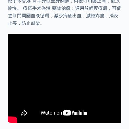
疮手术香港 需半身或全身麻醉，術後可用藥止痛，復原
較慢。 痔疮手术香港 藥物治療：適用於輕度痔瘡，可促
進肛門周圍血液循環，減少痔瘡出血，減輕疼痛，消炎
止癢，防止感染。