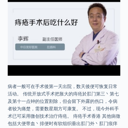
病者一般可在手术後第一天出院，数天後便可恢复日常
活动。 传统开放式手术把胀大的痔疮於肛门第三丶第七
及第十一点钟的位置割除，但会留下外露的伤口，令病
者较为痛楚，需要数星期方可康复。 不过，现今外科手
术已可采用微创技术治疗痔疮。 痔疮手术香港 其他病徵
包括大便带血丶排便时有软组织垂出肛门外丶肛门痕痒