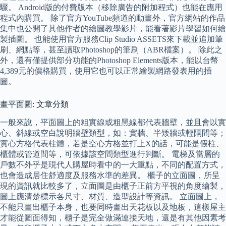
驟。 Android版的付費版本（移除廣告的附加程式）也能在應用
程式內購買。 除了官方YouTube頻道的動畫外，官方網站的作品
集中也公開了其他作者的繪圖教學影片，能看著影片學習如何繪
製插圖。 也能使用官方服務Clip Studio ASSETS來下載並追加筆
刷、網點等，甚至讀取Photoshop的筆刷（ABR檔案）。 除此之
外，還有僅提供部分功能的Photoshop Elements版本，能以台幣
4,389元的價格購買，使用它也可以正常繪製網路發表用的插
圖。
畫平面圖: 文章分類
一般來說，平面圖上的粗實線或粗黑線都代表牆壁，並且會以實
心、斜線或空白說明牆壁類型，如：實牆、半矮牆或輕隔間等；
實心方格代表柱體，若是空心方格並打上X的話，可能是假柱、
櫃體或管道間等，可依據該空間類型進行判斷。 電梯及當層的
戶數不外乎是現代人購屋時看中的一大重點，不同的配置方式，
也會造成居住舒適度及服務水準的差異。 櫃子的立面圖，所呈
現的資訊就比較多了，立面圖是由櫃子正前方平視的角度繪製，
圖上應清楚標示各尺寸、材質、造型設計等資訊。 立面圖上，
不能只畫出櫃子本身，也要同時畫出天花板以及地板，這樣屋主
才能從圖面得知，櫃子是完全做滿連接天地，還是有其他因素考