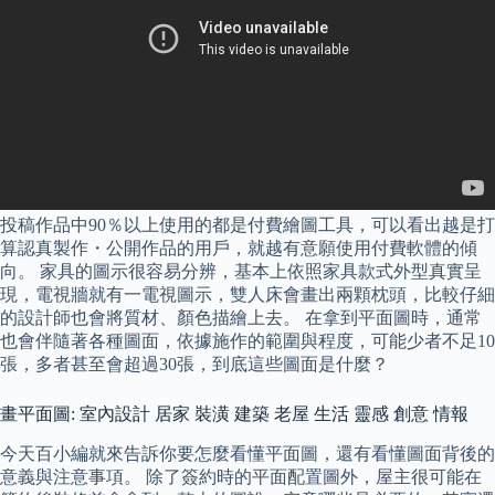
投稿作品中90％以上使用的都是付費繪圖工具，可以看出越是打
算認真製作・公開作品的用戶，就越有意願使用付費軟體的傾
向。 家具的圖示很容易分辨，基本上依照家具款式外型真實呈
現，電視牆就有一電視圖示，雙人床會畫出兩顆枕頭，比較仔細
的設計師也會將質材、顏色描繪上去。 在拿到平面圖時，通常
也會伴隨著各種圖面，依據施作的範圍與程度，可能少者不足10
張，多者甚至會超過30張，到底這些圖面是什麼？
畫平面圖: 室內設計 居家 裝潢 建築 老屋 生活 靈感 創意 情報
今天百小編就來告訴你要怎麼看懂平面圖，還有看懂圖面背後的
意義與注意事項。 除了簽約時的平面配置圖外，屋主很可能在