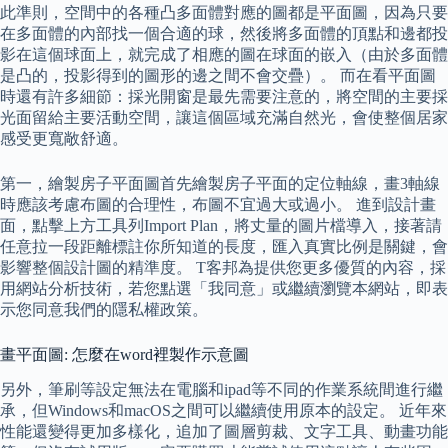
此準則，空間中的各種凸多面體對應的圖都是平面圖，因為只要
在多面體的內部找一個合適的球，然後將多面體的頂點和邊都投
影在這個球面上，就完成了相應的圖在球面的嵌入（由於多面體
是凸的，投影得到的圖形的邊之間不會交疊）。 而在看平面圖
時還有許多細節：採光開窗是最先需要注意的，將空間的主要採
光面留給主要活動空間，讓這個區域充滿自然光，會使整個居家
感受更寬敞舒適。
第一，繪製房子平面圖首先繪製房子平面的定位軸線，畫3軸線
時應該考慮布圖的合理性，布圖不宜過大或過小。 進到設計畫
面，點擊上方工具列Import Plan，將丈量的圖片檔導入，接著請
任意拉一段距離標註你所知道的長度，匯入真實比例是關鍵，會
影響整個設計圖的精準度。 T客邦為提供您更多優質的內容，採
用網站分析技術，若您點選「我同意」或繼續瀏覽本網站，即表
示您同意我們的隱私權政策。
畫平面圖: 怎麼在word裡製作示意圖
另外，筆刷等設定無法在電腦和ipad等不同的作業系統間進行繼
承，但Windows和macOS之間可以繼續使用原本的設定。 近年來
性能還變得更加多樣化，追加了圖層剪裁、文字工具、動畫功能