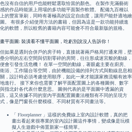
色沒有自信的用戶也能輕鬆選取恰當的顏色。 在製作充滿藝術
感的作品時能派上用場的多功能平面製作軟體。 配備九百種以
上的豐富筆刷，同時有著極高的設定自由度，讓用戶能舒適地繪
圖。 有很多介紹使用方法的書籍，但因為這是一款功能持續進
化的軟體，所以較舊的書籍內容可能會不符合最新版的規格。
畫平面圖: 裝潢看不懂平面圖，吃虧別說沒人告訴你！
但如果是遇到合併戶的房子時，直接就著兩戶格局打通來用，壁
壘分明的左右空間與切割零碎的房間，往往形成迷宮般的動線，
便會引發生活危機！ 在單一空間的動線，著眼處主要在廚房、
衛浴、工作陽台等空間，由於機能設備的排列方式與動線息息相
關，設計時必須考慮使用順序，如此一來才能讓家務流暢有效率
地進行。 接下來你也需要了解平面配置圖上的各種圖例、數字
與指北針各代表什麼意思。 圖例代表的是平面圖中透漏的資
訊，這又依據不同的室內平面配置圖畫法種類有不同的呈現方
式，像是門窗長什麼模樣、不同材質有不同畫法等。
「 Floorplanner 」這樣的免費線上室內設計軟體，真的把
畫出看起來很專業的室內設計圖這件事情，變成像是玩模
擬人生遊戲中佈置新家一樣簡單。