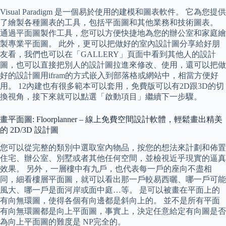
Visual Paradigm 是一個易於使用的建模和圖表軟件。 它為您提供
了繪製各種圖表的工具，包括平面圖和其他業務和技術圖表。
通過平面圖製作工具，您可以方便快捷地為您的辦公室和家庭繪
製專業平面圖。 此外，更可以把做好的室內設計圖分享給好朋
友看，我們也可以在「GALLERY」頁面中看到其他人的設計
圖，也可以直接把別人的設計圖拉進來修改、使用，還可以把做
好的設計圖用ifram的方式嵌入到部落格或網站中，相當方便好
用。 12內建也有很多範本可以套用，免費版可以有2D跟3D的切
換視角，接下來就可以點選「啟動項目」繼續下一步驟。
畫平面圖: Floorplanner – 線上免費空間設計軟體，輕鬆畫出精美
的 2D/3D 設計圖
您可以從完整的類別中選取室內物品，按您的想法來計劃和佈置
住宅、辦公室、別墅或者其他任何空間，並檢視近乎現實的逼真
效果。 另外，一層樓中有九戶，也代表每一戶的座向不盡相
同，細看樓層平面圖，就可以看出那一戶較易西曬、哪一戶可能
風大、哪一戶是面河岸或面中庭…等。 是可以被畫在平面上的
有向無環圖，使得各個有向邊都是斜向上的。 並不是所有平面
有向無環圖都是向上平面圖，事實上，決定任意給定有向圖是否
為向上平面圖的難度是 NP完全的。