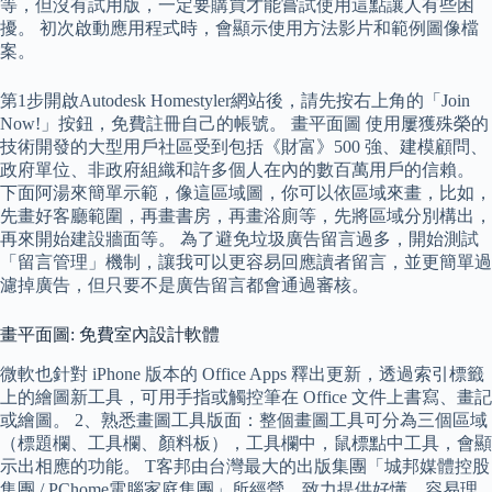
等，但沒有試用版，一定要購買才能嘗試使用這點讓人有些困
擾。 初次啟動應用程式時，會顯示使用方法影片和範例圖像檔
案。
第1步開啟Autodesk Homestyler網站後，請先按右上角的「Join
Now!」按鈕，免費註冊自己的帳號。 畫平面圖 使用屢獲殊榮的
技術開發的大型用戶社區受到包括《財富》500 強、建模顧問、
政府單位、非政府組織和許多個人在內的數百萬用戶的信賴。
下面阿湯來簡單示範，像這區域圖，你可以依區域來畫，比如，
先畫好客廳範圍，再畫書房，再畫浴廁等，先將區域分別構出，
再來開始建設牆面等。 為了避免垃圾廣告留言過多，開始測試
「留言管理」機制，讓我可以更容易回應讀者留言，並更簡單過
濾掉廣告，但只要不是廣告留言都會通過審核。
畫平面圖: 免費室內設計軟體
微軟也針對 iPhone 版本的 Office Apps 釋出更新，透過索引標籤
上的繪圖新工具，可用手指或觸控筆在 Office 文件上書寫、畫記
或繪圖。 2、熟悉畫圖工具版面：整個畫圖工具可分為三個區域
（標題欄、工具欄、顏料板），工具欄中，鼠標點中工具，會顯
示出相應的功能。 T客邦由台灣最大的出版集團「城邦媒體控股
集團 / PChome電腦家庭集團」所經營，致力提供好懂、容易理