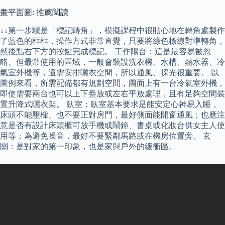
畫平面圖: 推薦閱讀
↓↓第一步驟是「標記轉角」，模擬課程中很貼心地在轉角處製作
了藍色的框框，操作方式非常直覺，只要將綠色標線對準轉角，
然後點右下方的按鍵完成標記。 工作陽台：這是最容易被忽
略、但最常使用的區域，一般會裝設洗衣機、水槽、熱水器、冷
氣室外機等，還需安排曬衣空間，所以通風、採光很重要。 以
圖例來看，所需配備都有規劃空間，圖面上有一台冷氣室外機，
即使需要兩台也可以上下疊放或左右平放處理，且有足夠空間裝
置升降式曬衣架。 臥室：臥室基本要求是能安定心神易入睡，
床頭不能壓樑、也不要正對房門，最好側面能開窗通風；也應注
意是否有設計床頭櫃可放手機或鬧鐘、書桌或化妝台供女主人使
用等；為避免噪音，最好不要緊鄰馬路或在機房位置旁。 玄
關：是對家的第一印象，也是家與戶外的緩衝區。