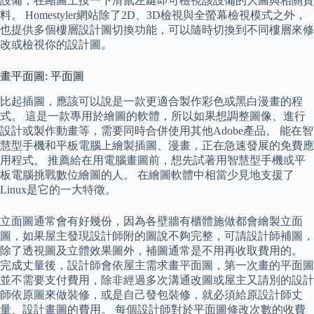
設備，在縮圖上按一下滑鼠左鍵即可檢視該設備的大圖與相關資
料。 Homestyler網站除了2D、3D檢視與全螢幕檢視模式之外，
也提供多個樓層設計圖切換功能，可以隨時切換到不同樓層來修
改或檢視你的設計圖。
畫平面圖: 平面圖
比起插圖，應該可以說是一款更適合製作彩色或黑白漫畫的程
式。 這是一款專用於繪圖的軟體，所以如果想調整圖像、進行
設計或製作動畫等，需要同時合併使用其他Adobe產品。 能在智
慧型手機和平板電腦上繪製插圖、漫畫，正在急速發展的免費應
用程式。 推薦給在用電腦畫圖前，想先試著用智慧型手機或平
板電腦挑戰數位繪圖的人。 在繪圖軟體中相當少見地支援了
Linux是它的一大特徵。
立面圖通常會有好幾份，因為各壁牆有櫃體施做都會繪製立面
圖，如果屋主發現設計師附的圖說不夠完整，可請設計師補圖，
除了透視圖及立體效果圖外，補圖通常是不用再收取費用的。
完成丈量後，設計師會依屋主需求畫平面圖，第一次畫的平面圖
並不需要支付費用，除非經過多次溝通改圖或屋主又請別的設計
師依原圖來做裝修，或是自己發包裝修，就必須給原設計師丈
量、設計畫圖的費用。 每個設計師對於平面圖修改次數的收費