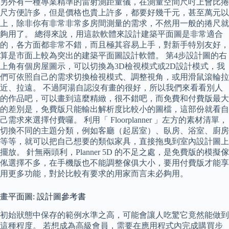
另外有一種專業精準的雷射測距量儀，在測量空間尺吋上會比捲
尺方便許多，但是價格也貴上許多，都要好幾千元，甚至萬元以
上，除非你有非常非常多房間測量的需求，不然用一般的捲尺就
夠用了。 總得來說，用這款軟體來設計建築平面圖是非常適合
的，各方面都非常不錯，而且極其容易上手，對新手特別友好，
算是市面上較為突出的建築平面圖設計軟體。 第4步設計圖的右
上角有個房屋圖示，可以切換為3D檢視模式或2D設計模式，我
們可依照自己的需求切換檢視模式、調整視角，或用滑鼠滾輪拉
近、拉遠。 不過阿湯自認沒有畫的很好，所以我們來看看別人
的作品吧，可以畫到這麼精緻，很不錯吧，而免費和付費版最大
的差別是，免費版只能輸出解析度比較小的圖檔，這部份就看自
己需求來選擇付費囉。 利用「 Floorplanner 」左方的素材清單，
切換不同的主題分類，例如客廳（起居室）、臥房、浴室、廚房
等等，就可以把自己想要的類似家具，直接拖曳到室內設計圖上
擺放。 針無兩頭利，Planner 5D 的不足之處，是免費版的模擬傢
俬選擇不多，在手機版也不能調整傢俱大小，要用付費版才能享
用更多功能，對於比較有要求的用家而言未必夠用。
畫平面圖: 設計圖參考書
初始狀態中保存的範例水準之高，可能會讓人吃驚它竟然能做到
這種程度。 若想成為高級會員，需要在應用程式內完成購買步