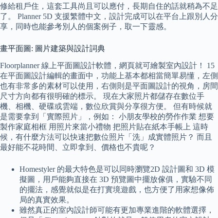
修給租戶住，這套工具尚且可以應付，長期自住的話就稍為不足
了。 Planner 5D 支援繁體中文，設計完成可以在平台上跟別人分
享，同時也能參考別人的個案例子，取一下靈感。
畫平面圖: 圖片建築與設計詞典
Floorplanner 線上平面圖設計軟體，網頁就可繪製室內設計！ 15
在平面圖設計編輯的畫面中，功能上基本都相當簡單易懂，左側
也有非常多的素材可以使用，右側則是平面圖設計的視角，房間
尺寸方向都有很明確的標示。 現在大家照片都儲存在數位手
機、相機、硬碟或雲端，數位欣賞與分享很方便。 但有時候就
是需要拿到「實際照片」，例如： 小朋友學校的勞作作業 想要
製作家庭相框 用照片來當小禮物 把照片貼在紙本手帳上 這時
候，有什麼方法可以快速把數位照片「洗」成實體照片？ 而且
最好能不花時間、立即拿到、價格也不貴呢？
Homestyler 的最大特色是可以同時瀏覽2D 設計圖和 3D 模
擬圖，用戶能夠直接在 3D 預覽圖中擺放傢俱，實驗不同
的擺法，感覺就似是在打實境遊戲，也方便了用家想像佈
局的真實效果。
雖然真正的室內設計師可能有更加專業進階的軟體選擇，