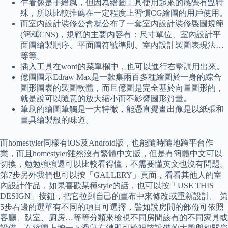
乍看像是手繪風，但因為繪圖工具使用起來的感覺有點特
殊，所以比較推薦在一定程度上習慣CG繪圖的用戶使用。
而室內設計裝修公會就公布了一套室內設計裝修製圖規範
(簡稱CNS)，規範的主要內容有：尺寸單位、室內設計平
面圖繪製順序、平面圖符號準則、室內設計製圖表現法…
等等。
插入工具在word的菜單欄中，也可以進行右擊調用出來。
億圖圖示Edraw Max是一款集兩百多種繪圖於一身的綜合
圖形圖表的製圖軟體，而且億圖是完全基於向量圖形的，
就是說可以隨意的放大縮小而不影響圖形質量。
筆刷的繪圖筆觸是一大特徵，能憑直覺畫出像是以紙張和
畫具繪製般的味道。
而homestyler同樣有iOS及Android版，也能隨時隨地跨平台作
業，而且homestyler雖然沒有繁體中文版，但是有簡體中文可以
切換，勉勉強強還可以比較看得懂，不需要懂英文也沒有問題。
第7步另外我們也可以按「GALLERY」頁面，看看其他人的室
內設計作品，如果喜歡某種style的話，也可以按「USE THIS
DESIGN」按鈕，把它拉到自己的畫布中來修改或重新設計。 第
5步右邊的選單有不同的項目可選擇，譬如說房間的部份可依照
客廳、臥室、廚房…等等分類來檢視不同房間該有的不同家具或