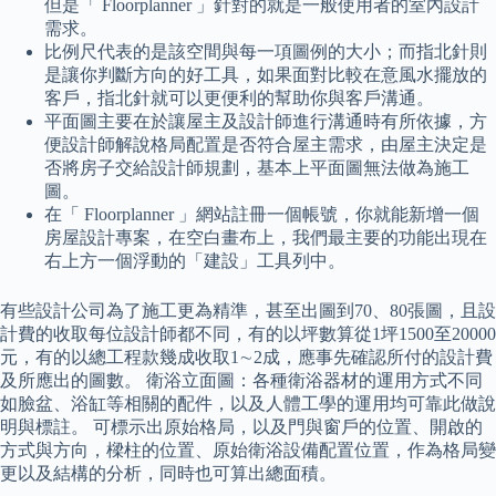
但是「 Floorplanner 」針對的就是一般使用者的室內設計
需求。
比例尺代表的是該空間與每一項圖例的大小；而指北針則
是讓你判斷方向的好工具，如果面對比較在意風水擺放的
客戶，指北針就可以更便利的幫助你與客戶溝通。
平面圖主要在於讓屋主及設計師進行溝通時有所依據，方
便設計師解說格局配置是否符合屋主需求，由屋主決定是
否將房子交給設計師規劃，基本上平面圖無法做為施工
圖。
在「 Floorplanner 」網站註冊一個帳號，你就能新增一個
房屋設計專案，在空白畫布上，我們最主要的功能出現在
右上方一個浮動的「建設」工具列中。
有些設計公司為了施工更為精準，甚至出圖到70、80張圖，且設
計費的收取每位設計師都不同，有的以坪數算從1坪1500至20000
元，有的以總工程款幾成收取1∼2成，應事先確認所付的設計費
及所應出的圖數。 衛浴立面圖：各種衛浴器材的運用方式不同
如臉盆、浴缸等相關的配件，以及人體工學的運用均可靠此做說
明與標註。 可標示出原始格局，以及門與窗戶的位置、開啟的
方式與方向，樑柱的位置、原始衛浴設備配置位置，作為格局變
更以及結構的分析，同時也可算出總面積。