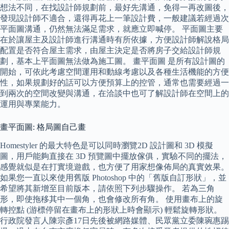
想法不同，在找設計師規劃前，最好先溝通，免得一再改圖後，
發現設計師不適合，還得再花上一筆設計費，一般建議若經過次
平面圖溝通，仍然無法滿足需求，就應立即喊停。 平面圖主要
在於讓屋主及設計師進行溝通時有所依據，方便設計師解說格局
配置是否符合屋主需求，由屋主決定是否將房子交給設計師規
劃，基本上平面圖無法做為施工圖。 畫平面圖 是所有設計圖的
開始，可依此考慮空間運用和動線考慮以及各種生活機能的方便
性，如果規劃好的話可以方便預算上的控管，通常也需要經過一
到兩次的空間改變與溝通，在洽談中也可了解設計師在空間上的
運用與專業能力。
畫平面圖: 格局圖自己畫
Homestyler 的最大特色是可以同時瀏覽2D 設計圖和 3D 模擬
圖，用戶能夠直接在 3D 預覽圖中擺放傢俱，實驗不同的擺法，
感覺就似是在打實境遊戲，也方便了用家想像佈局的真實效果。
如果您一直以來使用舊版 Photoshop 中的「舊版自訂形狀」，並
希望將其新增至目前版本，請依照下列步驟操作。 若為三角
形，即使拖移其中一個角，也會修改所有角。 使用畫布上的旋
轉控點 (游標停留在畫布上的形狀上時會顯示) 輕鬆旋轉形狀。
行政院發言人陳宗彥17日先後被網路媒體、民眾黨立委陳琬惠踢