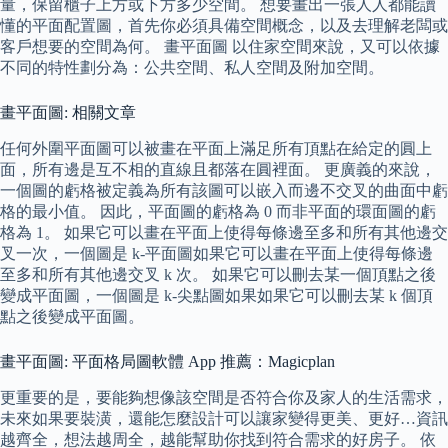
量，保留櫃子上方或下方多少空間。 想要畫出一張人人都能讀
懂的平面配置圖，首先你必須具備空間概念，以及去理解老闆或
客戶想要的空間為何。 畫平面圖 以住家空間來說，又可以依據
不同的特性劃分為：公共空間、私人空間及附加空間。
畫平面圖: 相關文章
任何外圍平面圖可以被畫在平面上滿足所有頂點在給定的圓上
面，所有邊是互不相的直線且都落在圓裡面。 更廣義的來說，
一個圖的虧格被定義為所有該圖可以嵌入而邊不交叉的曲面中虧
格的最小值。 因此，平面圖的虧格為 0 而非平面的環面圖的虧
格為 1。 如果它可以畫在平面上使得每條邊至多和所有其他邊交
叉一次，一個圖是 k-平面圖如果它可以畫在平面上使得每條邊
至多和所有其他邊交叉 k 次。 如果它可以刪去某一個頂點之後
變成平面圖，一個圖是 k-尖點圖如果如果它可以刪去某 k 個頂
點之後變成平面圖。
畫平面圖: 平面格局圖軟體 App 推薦：Magicplan
更重要的是，要能夠想像該空間是否符合你及家人的生活需求，
未來如果要裝潢，還能怎麼設計可以讓家變得更美、更好…資訊
越齊全，想法越周全，越能幫助你找到符合需求的好房子。 依