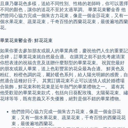
且康乃馨花色多樣，送給不同性別、性格的老師時，你可以選擇
不同的顏色，讓你的送花不至於太過單調。 畢業花束鬱金香 他
們曾同心協力完成一個朱古力花束，像是一個金莎花束，又有一
個水果花束、蔬菜花束，千奇百怪的西蘭花花束，最後遍地西蘭
花。
畢業花束鬱金香: 鮮花花束
如果你要去參加朋友或親人的畢業典禮，慶祝他們人生的重要記
念碑，訂畢業花束就自然最合適。 在購買之前不妨先考慮清潔
你想表達的祝福含意及送贈什麼類型的畢業花束。 祝賀您最好
的朋友或親人畢業，送上色彩豐富的花朵最為合適。 鮮黃色及
粉紅、粉橙色調的花，屬於暖色系列，給人陽光明媚的感覺，自
然適合這種好日子。 其實訂購花束不止可以送情人或於婚禮場
合裝飾，鮮花束和乾花束是近年熱門的畢業禮物之一。 還有其
他受歡迎的畢業花束款式，包括向日葵配玫瑰、太陽菊花束、繡
花球等等，既有意義又不失優雅，絕對是個不錯的畢業禮物。
他們曾同心協力完成一個朱古力花束，像是一個金莎花
束，又有一個水果花束、蔬菜花束，千奇百怪的西蘭花花
束，最後遍地西蘭花。