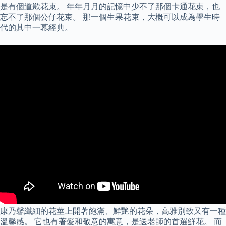
是有個道歉花束。 年年月月的記憶中少不了那個卡通花束，也
忘不了那個公仔花束。 那一個生果花束，大概可以成為學生時
代的其中一幕經典。
康乃馨纖細的花莖上開著飽滿、鮮艷的花朵，高雅別致又有一種
溫馨感。 它也有著愛和敬意的寓意，是送老師的首選鮮花。 而