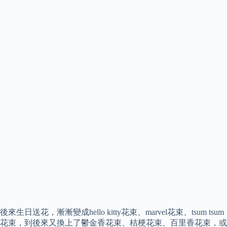
後來生日送花，漸漸變成hello kitty花束、marvel花束、tsum tsum
花束，到後來又換上了鬱金香花束、桔梗花束、百里香花束，或