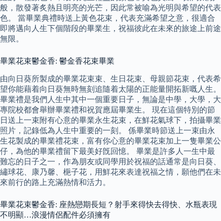
般，散發著炙熱且明亮的光芒，因此常被喻為光明與希望的代表
色。 當畢業典禮時送上黃色花束，代表充滿希望之意，很適合
即將邁向人生下個階段的畢業生，祝福彼此在未來的旅途上前途
無限。
畢業花束鬱金香: 鬱金香花束畢業
由向日葵所製成的畢業花束束、生日花束、母親節花束，代表希
望你能藉着向日葵無時無刻追隨着太陽的正能量開拓新嘅人生。
畢業禮是我們人生中其中一個重要日子，無論是中學，大學，大
專院校都會舉辦畢業禮和祝賀應屆畢業生。 現在這個特別的節
日送上一束附有心意的畢業永生花束，在鮮花氣球下，拍攝畢業
照片，記錄低為人生中重要的一刻。 係畢業時節送上一束由永
生花製成的畢業禮花束，富有你心意的畢業花束加上一隻畢業公
仔，為他的畢業禮留下最美好旣回憶。 畢業是許多人一生中最
難忘的日子之一，作為朋友或同學用於祝福的話通常是向日葵、
繡球花、康乃馨、梔子花，用鮮花來表達祝福之情，願他們在未
來前行的路上充滿熱情和活力。
畢業花束鬱金香: 座熱戀期長短？射手來得快去得快、水瓶表現
不明顯…浪漫情侶配件必須擁有