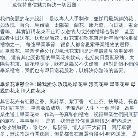
遠保持自信魅力解決一切困難。
我們美麗的花卉設計，是以專人人手制作，並採用最新鮮的花，
如玫瑰、百合、馬蹄蘭、太陽菊、蘭花、康乃馨、向日葵、鬱金
香等。 其實訂購花束不止可以送情人或於婚禮場合裝飾，甚至
或者生日送花、送母親節花，鮮花束和乾花束是近年熱門的畢業
禮物之一。 每逢畢業季節，很多人都會思索畢業禮物的選擇，
而畢業花、畢業卡通公仔與氣球花束則是近年最常見的畢業禮
物。 還有其他受歡迎的畢業花束款式，包括向日葵配玫瑰、太
陽菊花束、繡花球等等，既有意義又不失優雅，絕對是個不錯的
畢業禮物，我們也有即日送花服務，以解決你臨時的需要。
畢業花束鬱金香: 晞我愛你 玫瑰乾燥花束 漂亮花束 畢業花束 母
親節花束 情人節花束
其它花卉有紅鬱金香、風鈴草、紫丁香、紅山茶、扶郎花、長春
花和紅掌等。 畢業象徵成功、準備邁向人生下一個階段，為畢
業生送上畢業花束，作為一份真摰的禮物，祝福畢業生們開展新
的旅程，事事順利。 是的，我們會於你自選時段2小時內送達
(免收附加費)，除七夕、母親節、情人節三大節日，因訂單很
多，無法指定時間送到，但是都會在自選時段4小時內送達。 是