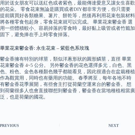
用於送女朋友可以送紅色或者紫色，最能傳達愛意又讓女生喜歡
的花朵。 零食花束無論是購買或者DIY都非常方便，你只需要
提前購買好各類糖果、薯片、餅乾等，然後再利用花束包裝材料
將各種零食包起身，零食花束就可以完成。 畢業花束鬱金香 選
用一些體積較小、容易掉落的零食時，最好黏上吸管或者竹籤加
固下，避免捧在手上時零食掉落。
畢業花束鬱金香: 永生花束 – 紫藍色系玫瑰
鬱金香擁有特別的球莖，類似洋蔥形狀的圓形鱗莖，直徑 畢業
花束鬱金香 4~5 公分。 另外鬱金香的花色選擇多元，白色、黑
色、粉色、金色各種顏色幾乎都能看見，因此很適合在盆栽種植
作為觀賞用，同時也有藥用的功能。 春季將至，每年各地不時
有鬱金香花季展開，有些會主打從荷蘭空運來台的鬱金香。 想
到荷蘭很多人也會直接聯想到鬱金香，鬱金香在當地種植相當廣
泛，也是荷蘭的國花。
PREVIOUS
NEXT