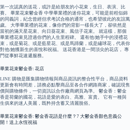
第一次認真的送花，或許是給朋友的小花束，生日、表演、比
賽。 畢業花束鬱金香 中學畢業禮的迷你花束，可能是前程似錦
的同義詞，紀念曾經但求考試合格的通宵，也希望彼此的友誼萬
歲。 大學畢業禮的花束，像你們的背影一樣長大了，卻依然是
當初的滿天星花束、向日葵花束、風信子花束。 就這樣，那個
畢業禮花束見證過你們的人生里程碑。 還有他/她手中的浸禮花
束，或是菊花、或是藍星花、或是馬蹄蘭，或是繡球花，代表你
對他/她獲新生的喜悅和祝福。 送花香港是一間頂尖的花店， 專
門從事鮮花速遞服務。
畢業花束鬱金香: 花店
LINE 購物是匯集購物情報與商品資訊的整合性平台，商品資料
更新會有時間差，請務必點擊商品至各合作網路商家，確認現售
價與購物條件，一切資訊以合作廠商網頁為準。 鬱金香：鬱金
香是荷蘭的國花，花語是愛的表白、高雅、富貴。 它有一種與
生俱來的迷人美麗，既矜持含蓄又清麗脫俗。
畢業花束鬱金香: 鬱金香花語是什麼？7 大鬱金香顏色意義公
開！送上永恆祝福