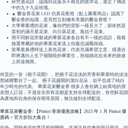
研究過花語，認識到花葉永不相見的彼岸花，選定了傳說
中的九十九朵玫瑰。
▲ 鬱金香花束 LED 仿真花夜燈（點上圖看商品）認識了
鬱金香的知識，是否想立刻擁有美麗的鬱金香呢？
大學畢業禮的花束，像你們的背影一樣長大了，卻依然是
當初的滿天星花束、向日葵花束、風信子花束。
用不同鮮花所製成的畢業花束各自有不一樣的花語，藉着
挑選專屬於他的畢業花束送上你最忠誠嘅祝福。
當畢業典禮時送上黃色花束，代表充滿希望之意，很適合
即將邁向人生下個階段的畢業生，祝福彼此在未來的旅途
上前途無限。
何炅的一首《梔子花開》，把梔子花淡淡的芳香和畢業時的淡淡
愁緒聯繫在了一起。 梔子花盛開的潔白花朵，似乎也成了純白
年少時光的代表。 畢業花束鬱金香 很多人會在網上給異地的朋
友戀人訂花，不過並非所有花都是支持全球配送的，有些鮮花因
為產地和自身的保存期等原因，無法做到全球配送。
畢業花束鬱金香: 【Pinkoi 香港優惠攻略】2023 年 1 月 Pinkoi 優
惠碼 + 官方折扣大集合！
此外，因時差或作業流程的關係，送達訊息也會於隔日發送，但