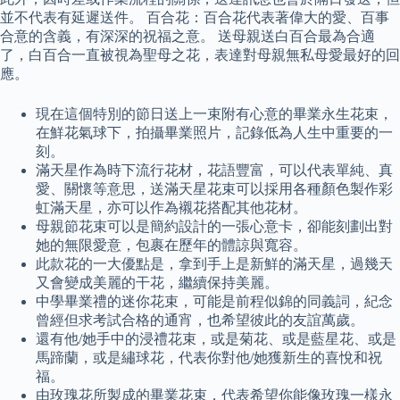
並不代表有延遲送件。 百合花：百合花代表著偉大的愛、百事
合意的含義，有深深的祝福之意。 送母親送白百合最為合適
了，白百合一直被視為聖母之花，表達對母親無私母愛最好的回
應。
現在這個特別的節日送上一束附有心意的畢業永生花束，
在鮮花氣球下，拍攝畢業照片，記錄低為人生中重要的一
刻。
滿天星作為時下流行花材，花語豐富，可以代表單純、真
愛、關懷等意思，送滿天星花束可以採用各種顏色製作彩
虹滿天星，亦可以作為襯花搭配其他花材。
母親節花束可以是簡約設計的一張心意卡，卻能刻劃出對
她的無限愛意，包裹在歷年的體諒與寬容。
此款花的一大優點是，拿到手上是新鮮的滿天星，過幾天
又會變成美麗的干花，繼續保持美麗。
中學畢業禮的迷你花束，可能是前程似錦的同義詞，紀念
曾經但求考試合格的通宵，也希望彼此的友誼萬歲。
還有他/她手中的浸禮花束，或是菊花、或是藍星花、或是
馬蹄蘭，或是繡球花，代表你對他/她獲新生的喜悅和祝
福。
由玫瑰花所製成的畢業花束，代表希望你能像玫瑰一樣永