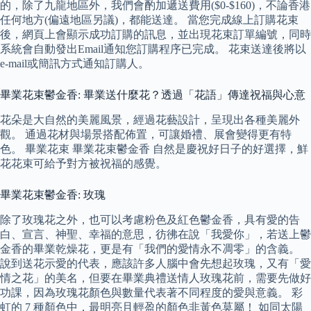
的，除了九龍地區外，我們會酌加遞送費用($0-$160)，不論香港
任何地方(偏遠地區另議)，都能送達。 當您完成線上訂購花束
後，網頁上會顯示成功訂購的訊息，並出現花束訂單編號，同時
系統會自動發出Email通知您訂購程序已完成。 花束送達後將以
e-mail或簡訊方式通知訂購人。
畢業花束鬱金香: 畢業送什麼花？透過「花語」傳達祝福與心意
花朵是大自然的美麗風景，經過花藝設計，呈現出各種美麗外
觀。 通過花材與場景搭配佈置，可讓婚禮、展會變得更有特
色。 畢業花束 畢業花束鬱金香 自然是慶祝好日子的好選擇，鮮
花花束可給予對方被祝福的感覺。
畢業花束鬱金香: 玫瑰
除了玫瑰花之外，也可以考慮粉色及紅色鬱金香，具有愛的告
白、宣言、神聖、幸福的意思，彷彿在說「我愛你」，若送上鬱
金香的畢業乾燥花，更是有「我們的愛情永不凋零」的含義。
說到送花示愛的代表，應該許多人腦中會先想起玫瑰，又有「愛
情之花」的美名，但要在畢業典禮送情人玫瑰花前，需要先做好
功課，因為玫瑰花顏色與數量代表著不同程度的愛與意義。 彩
虹的 7 種顏色中，最明亮且輕盈的顏色非黃色莫屬！ 如同太陽