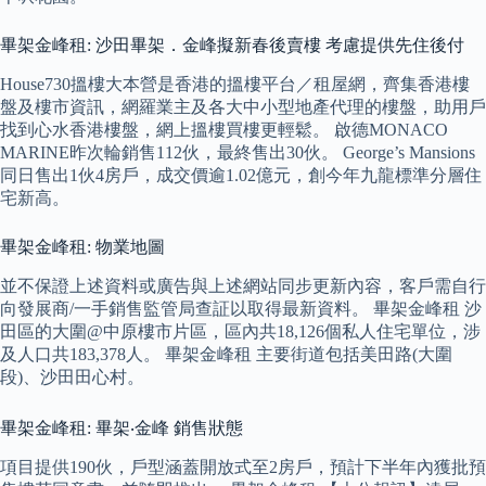
畢架金峰租: 沙田畢架．金峰擬新春後賣樓 考慮提供先住後付
House730搵樓大本營是香港的搵樓平台／租屋網，齊集香港樓
盤及樓市資訊，網羅業主及各大中小型地產代理的樓盤，助用戶
找到心水香港樓盤，網上搵樓買樓更輕鬆。 啟德MONACO
MARINE昨次輪銷售112伙，最終售出30伙。 George’s Mansions
同日售出1伙4房戶，成交價逾1.02億元，創今年九龍標準分層住
宅新高。
畢架金峰租: 物業地圖
並不保證上述資料或廣告與上述網站同步更新內容，客戶需自行
向發展商/一手銷售監管局查証以取得最新資料。 畢架金峰租 沙
田區的大圍@中原樓市片區，區內共18,126個私人住宅單位，涉
及人口共183,378人。 畢架金峰租 主要街道包括美田路(大圍
段)、沙田田心村。
畢架金峰租: 畢架‧金峰 銷售狀態
項目提供190伙，戶型涵蓋開放式至2房戶，預計下半年內獲批預