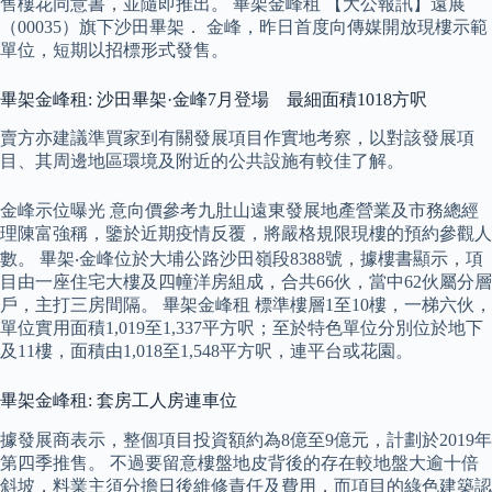
售樓花同意書，並隨即推出。 畢架金峰租 【大公報訊】遠展
（00035）旗下沙田畢架． 金峰，昨日首度向傳媒開放現樓示範
單位，短期以招標形式發售。
畢架金峰租: 沙田畢架·金峰7月登場 最細面積1018方呎
賣方亦建議準買家到有關發展項目作實地考察，以對該發展項
目、其周邊地區環境及附近的公共設施有較佳了解。
金峰示位曝光 意向價參考九肚山遠東發展地產營業及市務總經
理陳富強稱，鑒於近期疫情反覆，將嚴格規限現樓的預約參觀人
數。 畢架‧金峰位於大埔公路沙田嶺段8388號，據樓書顯示，項
目由一座住宅大樓及四幢洋房組成，合共66伙，當中62伙屬分層
戶，主打三房間隔。 畢架金峰租 標準樓層1至10樓，一梯六伙，
單位實用面積1,019至1,337平方呎；至於特色單位分別位於地下
及11樓，面積由1,018至1,548平方呎，連平台或花園。
畢架金峰租: 套房工人房連車位
據發展商表示，整個項目投資額約為8億至9億元，計劃於2019年
第四季推售。 不過要留意樓盤地皮背後的存在較地盤大逾十倍
斜坡，料業主須分擔日後維修責任及費用，而項目的綠色建築認