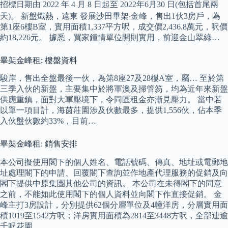
招標日期由 2022 年 4 月 8 日起至 2022年6月30 日(包括首尾兩
天)。 新盤熾熱，遠東 發展沙田畢架‧金峰，售出1伙3房戶，為
第1座6樓B室，實用面積1,337平方呎，成交價2,436.8萬元，呎價
約18,226元。 據悉，買家鍾情單位開則實用，前迎金山翠綠…
畢架金峰租: 樓盤資料
駿岸，售出全盤最後一伙，為第8座27及28樓A室，屬… 至於第
三季入伙的新盤，主要集中於將軍澳及掃管笏，均為近年來新盤
供應重鎮，面對大軍壓境下，令同區租金亦漸見壓力。 當中若
以單一項目計，海茵莊園涉及伙數最多，提供1,556伙，佔本季
入伙盤伙數約33%，目前…
畢架金峰租: 銷售安排
本公司擬使用閣下的個人姓名、電話號碼、傳真、地址或電郵地
址處理閣下的申請、回覆閣下查詢並作地產代理服務的促銷及向
閣下提供中原集團其他公司的資訊。 本公司在未得閣下的同意
之前，不能如此使用閣下的個人資料並向閣下作直接促銷。 金
峰主打3房設計，分別提供62個分層單位及4幢洋房，分層實用面
積1019至1542方呎；洋房實用面積為2814至3448方呎，全部連逾
千呎花園。