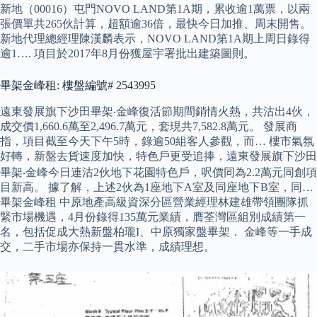
新地（00016）屯門NOVO LAND第1A期，累收逾1萬票，以兩
張價單共265伙計算，超額逾36倍，最快今日加推、周末開售。
新地代理總經理陳漢麟表示，NOVO LAND第1A期上周日錄得
逾1…. 項目於2017年8月份獲屋宇署批出建築圖則。
畢架金峰租: 樓盤編號# 2543995
遠東發展旗下沙田畢架‧金峰復活節期間銷情火熱，共沽出4伙，
成交價1,660.6萬至2,496.7萬元，套現共7,582.8萬元。 發展商
指，項目截至今天下午5時，錄逾50組客人參觀，而… 樓市氣氛
好轉，新盤去貨速度加快，特色戶更受追捧，遠東發展旗下沙田
畢架‧金峰今日連沽2伙地下花園特色戶，呎價同為2.2萬元同創項
目新高。 據了解，上述2伙為1座地下A室及同座地下B室，同…
畢架金峰租 中原地產高級資深分區營業經理林建雄帶領團隊抓
緊市場機遇，4月份錄得135萬元業績，膺荃灣區組別成績第一
名，包括促成大熱新盤柏瓏I、中原獨家盤畢架． 金峰等一手成
交，二手市場亦保持一貫水準，成績理想。