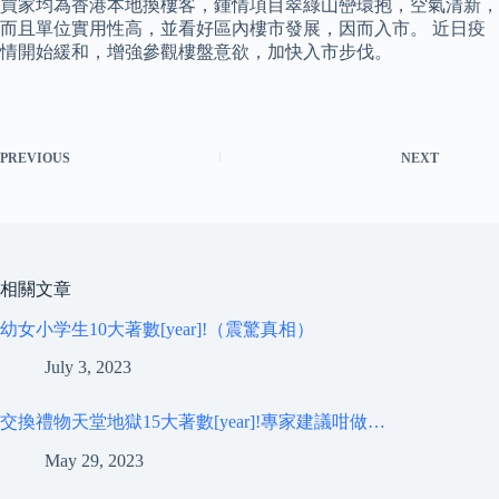
買家均為香港本地換樓客，鍾情項目翠綠山巒環抱，空氣清新，
而且單位實用性高，並看好區內樓市發展，因而入市。 近日疫
情開始緩和，增強參觀樓盤意欲，加快入市步伐。
PREVIOUS
NEXT
相關文章
幼女小学生10大著數[year]!（震驚真相）
July 3, 2023
交換禮物天堂地獄15大著數[year]!專家建議咁做…
May 29, 2023