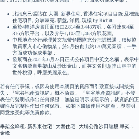
此訊息已張貼在 大圍, 新界住宅, 香港住宅項目目錄 及標籤
住宅項目, 分層屋苑, 新盤, 洋房, 現樓 by Richitt.
至於4幢洋房實用面積由2,814至3,448方呎，各附連684至
816方呎平台，以及介乎1,103至1,463方呎花園。
中原地產分行經理黃文旭帶領團隊充分把握機遇，積極協
助買家入市心儀物業，於5月份創出約170萬元業績，一手
方面成功促成畢架．
發展商在2021年6月23日正式公佈項目中英文名稱，表示中
文名稱源自畢架山及沙田金山，而英文名則意指山林中的
世外桃源，呼應美麗景色。
若有任何爭議，或因為使用本網頁的資訊而引致直接或間接損
失，『宅谷地產資訊網』概不負責。 『宅谷地產資訊網』不發
表任何聲明或作出任何保證，無論是明示或暗示的，就資訊的正
確性及完整性作出任何保證。 如閣下繼續使用本網頁，即表明
同意接受此等免責條款。
畢架金峰租: 新界東住宅 | 大圍住宅 | 大埔公路沙田嶺段 畢架．
金峰