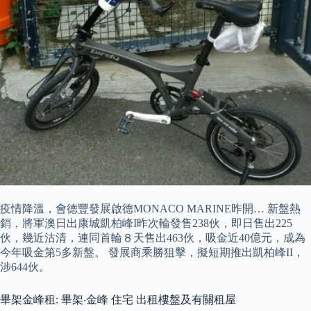
疫情降溫，會德豐發展啟德MONACO MARINE昨開… 新盤熱
銷，將軍澳日出康城凱柏峰I昨次輪發售238伙，即日售出225
伙，幾近沽清，連同首輪８天售出463伙，吸金近40億元，成為
今年吸金第5多新盤。 發展商乘勝狙擊，擬短期推出凱柏峰II，
涉644伙。
畢架金峰租: 畢架‧金峰 住宅 出租樓盤及有關租屋