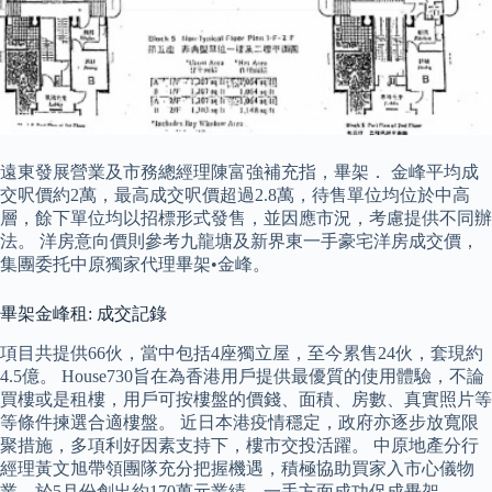
遠東發展營業及市務總經理陳富強補充指，畢架． 金峰平均成
交呎價約2萬，最高成交呎價超過2.8萬，待售單位均位於中高
層，餘下單位均以招標形式發售，並因應市況，考慮提供不同辦
法。 洋房意向價則參考九龍塘及新界東一手豪宅洋房成交價，
集團委托中原獨家代理畢架•金峰。
畢架金峰租: 成交記錄
項目共提供66伙，當中包括4座獨立屋，至今累售24伙，套現約
4.5億。 House730旨在為香港用戶提供最優質的使用體驗，不論
買樓或是租樓，用戶可按樓盤的價錢、面積、房數、真實照片等
等條件揀選合適樓盤。 近日本港疫情穩定，政府亦逐步放寬限
聚措施，多項利好因素支持下，樓市交投活躍。 中原地產分行
經理黃文旭帶領團隊充分把握機遇，積極協助買家入市心儀物
業，於5月份創出約170萬元業績，一手方面成功促成畢架．