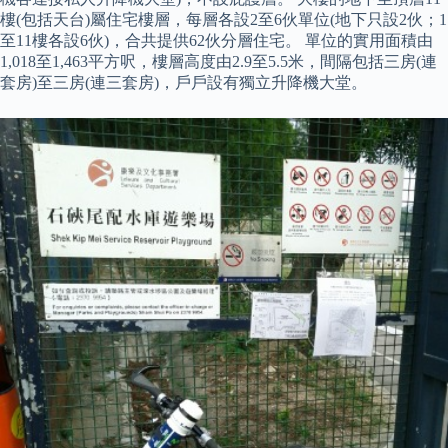
樓(包括天台)屬住宅樓層，每層各設2至6伙單位(地下只設2伙；1
至11樓各設6伙)，合共提供62伙分層住宅。 單位的實用面積由
1,018至1,463平方呎，樓層高度由2.9至5.5米，間隔包括三房(連
套房)至三房(連三套房)，戶戶設有獨立升降機大堂。