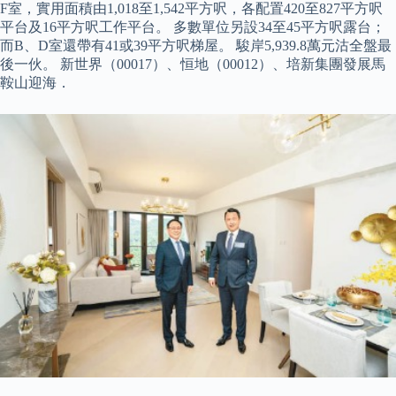
F室，實用面積由1,018至1,542平方呎，各配置420至827平方呎
平台及16平方呎工作平台。 多數單位另設34至45平方呎露台；
而B、D室還帶有41或39平方呎梯屋。 駿岸5,939.8萬元沽全盤最
後一伙。 新世界（00017）、恒地（00012）、培新集團發展馬
鞍山迎海．