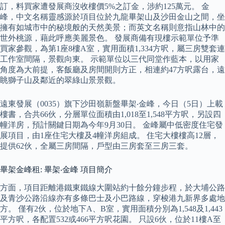
訂，料買家遭發展商沒收樓價5%之訂金，涉約125萬元。 金
峰，中文名稱靈感源於項目位於九龍畢架山及沙田金山之間，坐
擁有如城市中的秘境般的天然美景；而英文名稱則意指山林中的
世外桃源，藉此呼應美麗景色。 發展商備有現樓示範單位予準
買家參觀，為第1座8樓A室，實用面積1,334方呎，屬三房雙套連
工作室間隔，景觀向東。 示範單位以三代同堂作藍本，以用家
角度為大前提，客飯廳及房間開則方正，相連約47方呎露台，遠
眺獅子山及鄰近的翠綠山景景觀。
遠東發展（0035）旗下沙田嶺新盤畢架‧金峰，今日（5日）上載
樓書，合共66伙，分層單位面積由1,018至1,548平方呎，另設四
幢洋房，預計關鍵日期為今年9月30日。 金峰屬中低密度住宅發
展項目，由1座住宅大樓及4幢洋房組成。 住宅大樓樓高12層，
提供62伙，全屬三房間隔，戶型由三房套至三房三套。
畢架金峰租: 畢架‧金峰 項目簡介
方面，項目距離港鐵東鐵線大圍站約十餘分鐘步程，於大埔公路
及青沙公路沿線亦有多條巴士及小巴路線，穿梭港九新界多處地
方。 僅有2伙，位於地下A、B室，實用面積分別為1,548及1,443
平方呎，各配置532或466平方呎花園。 只設6伙，位於11樓A至