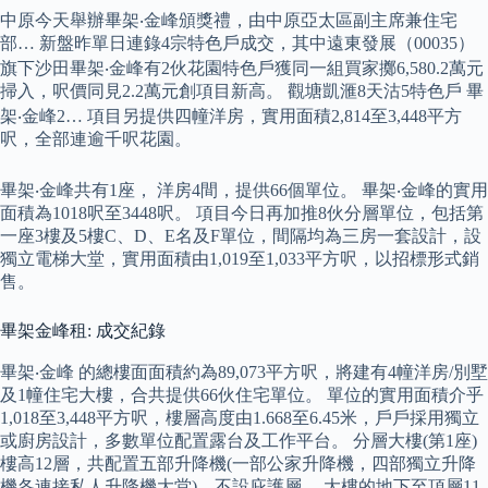
中原今天舉辦畢架‧金峰頒獎禮，由中原亞太區副主席兼住宅
部… 新盤昨單日連錄4宗特色戶成交，其中遠東發展（00035）
旗下沙田畢架‧金峰有2伙花園特色戶獲同一組買家擲6,580.2萬元
掃入，呎價同見2.2萬元創項目新高。 觀塘凱滙8天沽5特色戶 畢
架‧金峰2… 項目另提供四幢洋房，實用面積2,814至3,448平方
呎，全部連逾千呎花園。
畢架‧金峰共有1座， 洋房4間，提供66個單位。 畢架‧金峰的實用
面積為1018呎至3448呎。 項目今日再加推8伙分層單位，包括第
一座3樓及5樓C、D、E名及F單位，間隔均為三房一套設計，設
獨立電梯大堂，實用面積由1,019至1,033平方呎，以招標形式銷
售。
畢架金峰租: 成交紀錄
畢架‧金峰 的總樓面面積約為89,073平方呎，將建有4幢洋房/別墅
及1幢住宅大樓，合共提供66伙住宅單位。 單位的實用面積介乎
1,018至3,448平方呎，樓層高度由1.668至6.45米，戶戶採用獨立
或廚房設計，多數單位配置露台及工作平台。 分層大樓(第1座)
樓高12層，共配置五部升降機(一部公家升降機，四部獨立升降
機各連接私人升降機大堂)，不設庇護層。 大樓的地下至頂層11