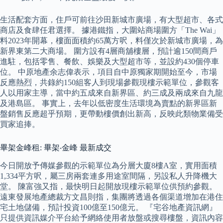
生活配套方面，住戶可前往沙田新城市廣場，有大型超市、各式
商店及食肆任君選擇。 據港鐵指，大圍站商場圍方「The Wai」
料2023年開幕，樓面面積約65萬方呎，料僅次於新城市廣場，為
新界東第二大商場。 圍方設有4層商舖樓層，預計逾150間商戶
進駐，包括零售、餐飲、娛樂及大型超市等，並設約430個停車
位。 中原地產余志偉表示，項目自中原獨家期開始至今，市場
反應熱烈，共錄約150組客人到現場參觀現樓示範單位，參觀客
人以用家主導，當中約五成來自新界區、約三成及兩成來自九龍
及港島區。 事實上，去年以低密度生活環境為賣點的新界區新
盤銷售反應超乎預期，更帶動樓價創出新高，反映此類物業備受
買家追捧。
畢架金峰租: 畢架‧金峰 最新成交
今日開放予傳媒參觀的示範單位為分層大廈8樓A室，實用面積
1,334平方呎，屬三房兩套連多用途室間隔，另設私人升降機大
堂。 陳富強又指，最快明日起開放現樓示範單位供預約參觀。
遠東發展地產總裁方文昌則指，集團將透過各個渠道增加在港住
宅土地儲備，預計投資100億至150億元。 『宅谷地產資訊網』
只提供資訊媒介平台給予網絡使用者放盤或搜尋樓盤，資訊內容