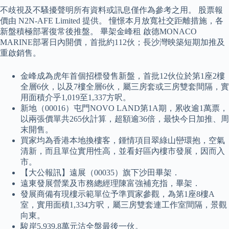
不歧視及不騷擾聲明所有資料或訊息僅作為參考之用。 股票報
價由 N2N-AFE Limited 提供。 憧憬本月放寬社交距離措施，各
新盤積極部署復常後推盤。 畢架金峰租 啟德MONACO
MARINE部署日內開價，首批約112伙；長沙灣映築短期加推及
重啟銷售。
金峰成為虎年首個招標發售新盤，首批12伙位於第1座2樓
全層6伙，以及7樓全層6伙，屬三房套或三房雙套間隔，實
用面積介乎1,019至1,337方呎。
新地（00016）屯門NOVO LAND第1A期，累收逾1萬票，
以兩張價單共265伙計算，超額逾36倍，最快今日加推、周
末開售。
買家均為香港本地換樓客，鍾情項目翠綠山巒環抱，空氣
清新，而且單位實用性高，並看好區內樓市發展，因而入
市。
【大公報訊】遠展（00035）旗下沙田畢架．
遠東發展營業及市務總經理陳富強補充指，畢架．
發展商備有現樓示範單位予準買家參觀，為第1座8樓A
室，實用面積1,334方呎，屬三房雙套連工作室間隔，景觀
向東。
駿岸5,939.8萬元沽全盤最後一伙。