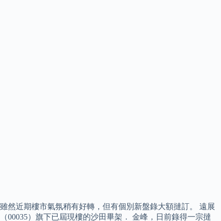
雖然近期樓市氣氛稍有好轉，但有個別新盤錄大額撻訂。 遠展
（00035）旗下已屆現樓的沙田畢架． 金峰，日前錄得一宗撻