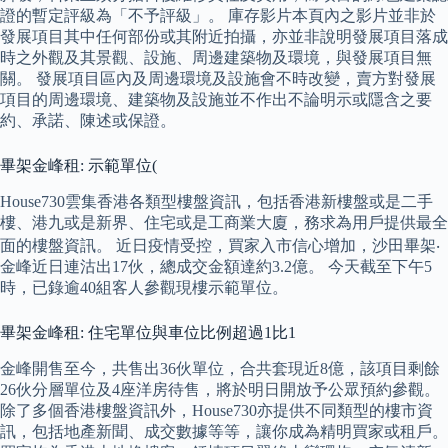
證的暫定評級為「不予評級」。 庫存影片本頁內之影片並非於
發展項目其中任何部份或其附近拍攝，亦並非說明發展項目落成
時之外觀及其景觀、設施、周邊建築物及環境，與發展項目無
關。 發展項目區內及周邊環境及設施會不時改變，賣方對發展
項目的周邊環境、建築物及設施並不作出不論明示或隱含之要
約、承諾、陳述或保證。
畢架金峰租: 示範單位(
House730雲集香港各類型樓盤資訊，包括香港新樓盤或是二手
樓、港九或是新界、住宅或是工商業大廈，務求為用戶提供最全
面的樓盤資訊。 近日疫情受控，買家入市信心增加，沙田畢架‧
金峰近日連沽出17伙，總成交金額達約3.2億。 今天截至下午5
時，已錄逾40組客人參觀現樓示範單位。
畢架金峰租: 住宅單位與車位比例超過1比1
金峰開售至今，共售出36伙單位，合共套現近8億，該項目剩餘
26伙分層單位及4座洋房待售，將於明日開放予公眾預約參觀。
除了多個香港樓盤資訊外，House730亦提供不同類型的樓市資
訊，包括地產新聞、成交數據等等，讓你成為精明買家或租戶。