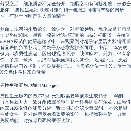
分裂之后，细胞质都不完全分开，细胞之间有间桥相连，形似合
胞体。 男性生殖细胞 这可能有利于细胞之间维持严格的同步
性，有利于同时产生大量的精子。
然而，现有的少数论文一致认为，对精液参数、氧化应激和精浆
IL-6没有影响。 最近一项针对这些研究的meta分析报道，在接受
mRNA疫苗的健康志愿者中，未观察到对精子浓度活力和精液量
有显著的负面影响，而精子形态学数据不可用。 摘要：本篇病
例为23岁男性患者，因出现视物不清、肢体麻木、无力，伴有多
饮、多尿、烦渴、头痛等症状而来我院就诊。 经治疗后，患者
病情得到有效控制，不良症状消失。 性染色体缺一个X，单一的
X染色体多数来自母亲。
男性生殖细胞: 功能[Manage]
男性生殖腺内的塞尔托利氏细胞需要睾酮来生成精子。 睾酮
（又称睾丸素、睾丸酮或睾甾酮）是一种类固醇荷尔蒙，由男性
的睾丸或女性的卵巢分泌，肾上腺亦分泌少量睾酮。 不论是男
性或女性，它对健康及有着重要的影响，包括增强性欲、力量、
免疫功能、对抗骨质疏松症等功效。