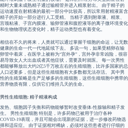
精时大量未成熟精子通过输精管并进入精浆射出。 由于精子的
运动速度在射精液的最初一部分中比较高，所以常用射精液富含
精子的开始一部分进行人工受精。 当精子遇到附睾液、精浆、
宫颈粘液、子宫内膜液、输卵管液和腹腔液等的离子微环境变化
和生物物理状态变化时，精子运动类型也有着变化。
相信在不久的将来，人类就可以通过掌握干细胞的命运，让无数
健康的生命一代一代地延续下去。 多说一句，如果受精卵在输
卵管中着床，在医学上被称为“宫外孕”，宫外孕非常凶险，很容
易导致女人大出血或者其他症状，需要及时就医。 每一次男性
都能够释放出大约2亿5千万枚左右的生殖细胞，比许多国家的总
人口还要多，但是这些生殖细胞有大多数都无法存活。 其中男
性的生殖策略是生产足够多的生殖细胞，这些生殖细胞中携带的
营养物质有限，仅供它们维持几天的生命。
男性生殖细胞: 精子精液构成
发热、细胞因子失衡和药物能够暂时改变垂体-性腺轴和精子发
生。 男性生殖细胞 特别是，许多药物已被用于治疗各种
COVID-19表现，并且可能会出现新的证据，进一步修改药物选
择和适应症。 由于证据相对稀缺，必须对这些患者进行仔细的