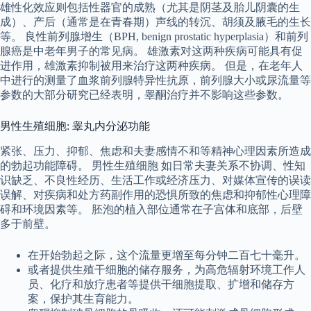
雄性化效应则包括性器官的成熟（尤其是阴茎及胎儿阴囊的生
成）、产后（通常是在青春期）声线的转沉、胡须及腋毛的生长
等。 良性前列腺增生（BPH, benign prostatic hyperplasia）和前列
腺癌是中老年男子的常见病。 雄激素对这两种疾病可能具有促
进作用，雄激素抑制被用来治疗这两种疾病。 但是，在老年人
中进行的测量了血浆前列腺特异性抗原，前列腺大小或尿流量等
参数的大部分研究已经表明，睾酮治疗并不影响这些参数。
男性生殖细胞: 睾丸内分泌功能
紧张、压力、抑郁、焦虑和夫妻感情不和等精神心理因素所造成
的勃起功能障碍。 男性生殖细胞 如日常夫妻关系不协调、性知
识缺乏、不良性经历、生活工作或经济压力、对媒体宣传的误读
误解、对疾病和处方药副作用的恐惧所致的焦虑和抑郁性心理障
碍和环境因素等。 胚泡的植入部位通常在子宫体和底部，后壁
多于前壁。
在开始勃起之际，这个流量更增至每分钟二百七十毫升。
或者提供生殖干细胞的储存服务，为高危辐射环境工作人
员、化疗和放疗患者等提供干细胞提取、扩增和储存方
案，保护其生育能力。