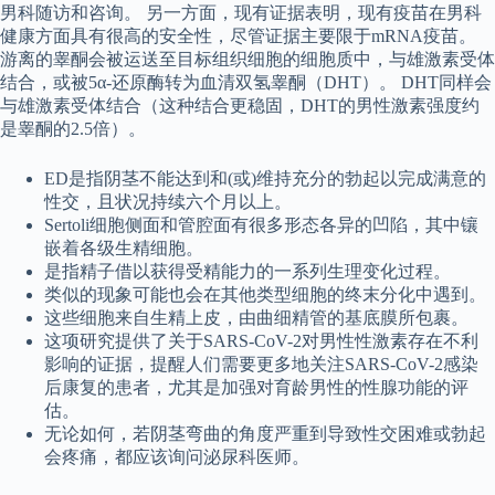
男科随访和咨询。 另一方面，现有证据表明，现有疫苗在男科
健康方面具有很高的安全性，尽管证据主要限于mRNA疫苗。
游离的睾酮会被运送至目标组织细胞的细胞质中，与雄激素受体
结合，或被5α-还原酶转为血清双氢睾酮（DHT）。 DHT同样会
与雄激素受体结合（这种结合更稳固，DHT的男性激素强度约
是睾酮的2.5倍）。
ED是指阴茎不能达到和(或)维持充分的勃起以完成满意的
性交，且状况持续六个月以上。
Sertoli细胞侧面和管腔面有很多形态各异的凹陷，其中镶
嵌着各级生精细胞。
是指精子借以获得受精能力的一系列生理变化过程。
类似的现象可能也会在其他类型细胞的终末分化中遇到。
这些细胞来自生精上皮，由曲细精管的基底膜所包裹。
这项研究提供了关于SARS-CoV-2对男性性激素存在不利
影响的证据，提醒人们需要更多地关注SARS-CoV-2感染
后康复的患者，尤其是加强对育龄男性的性腺功能的评
估。
无论如何，若阴茎弯曲的角度严重到导致性交困难或勃起
会疼痛，都应该询问泌尿科医师。