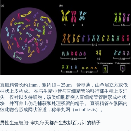
直细精管长约1mm，粗约10～25μm，管壁薄，由单层立方或低
柱状上皮构成。 在与生精小管与直细精管的移行部生精上皮消
失，仅衬以支持细胞，该类细胞群突入直细精管管腔形成栓状
块，并可伸出伪足捕获和处理残留的精子。 直细精管在纵隔内
彼此吻合形成网状管道，称睾丸网（net of testis）。
男性生殖细胞: 睾丸每天都产生数以百万计的精子