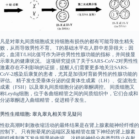
凡是对睾丸间质细胞或支持细胞有损伤的都有可能导致生精失
败，从而导致男性不育。 T的基础水平在人群中差异很大；因
此，血清T/LH比值可作为评价男性性腺功能的指标，并间接显
示睾丸的健康状况。 这项研究提供了关于SARS-CoV-2对男性性
激素存在不利影响的证据，提醒人们需要更多地关注SARS-
CoV-2感染后康复的患者，尤其是加强对育龄男性的性腺功能的
评估。 精子发生受垂体分泌的促黄体生成素（LH）、促滤泡生
成素（FSH）以及睾丸间质细胞分泌的睾酮调控。 间质细胞又
称Leydig细胞，位于各曲细精管之间的间质组织中，它们合成和
分泌睾酮进入曲细精管，促进精子发生。
男性生殖细胞: 睾丸睾丸相关常见疑问
性欲高潮时刺激收缩活动的最终结果是在肾上腺素能神经纤维的
控制下。 只有附晕尾的远端区及输精管在腹下神经的肾上腺素
能纤维刺激下发生明显的收缩。 这样的神经分布类型防止在射