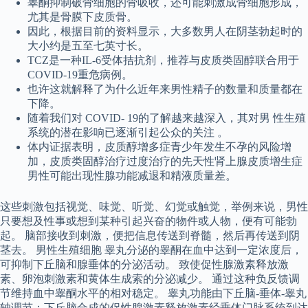
睾酮抑制破骨细胞的骨吸收，还可能刺激成骨细胞形成，
尤其是骨膜下皮质骨。
因此，根据目前的资料显示，大多数男人在阴茎勃起时的
大小约是五至七英寸长。
TCZ是一种IL-6受体拮抗剂，推荐与皮质类固醇联合用于
COVID-19重危病例。
也许这就解释了为什么近年来男性精子的数量和质量都在
下降。
随着我们对 COVID- 19的了解越来越深入，其对男 性生殖
系统的潜在影响已逐渐引起公众的关注 。
体内证据表明，皮质醇增多症青少年发生不孕的风险增
加，皮质类固醇治疗过度治疗的先天性肾上腺皮质增生症
男性可能出现性腺功能减退和精液质量差。
这些刺激包括视觉、味觉、听觉、幻觉或触觉，举例来说，男性
只要想及性事或想到某种引起兴奋的物件或人物，便有可能勃
起。 脑部接收到刺激，便把信息传送到脊髓，然后再传送到阴
茎去。 男性生殖细胞 睾丸分泌的睾酮在血中达到一定浓度后，
可抑制下丘脑和腺垂体的分泌活动。 致使促性腺激素释放激
素、卵泡刺激素和黄体生成索的分泌减少。 通过这种负反馈调
节维持血中睾酮水平的相对稳定。 睾丸功能由下丘脑-垂体-睾丸
轴调节：下丘脑合成的促性腺激素释放激素经垂体门脉系统到达