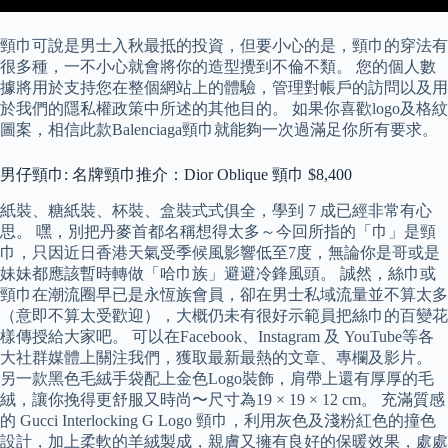
頸巾可說是男士入秋最抵的投資，但要小心的是，頸巾的穿法有
很多種，一不小心就會將你的造型攪到不倫不類。 您的個人數
據將用於支持您在整個網站上的體驗，管理對帳戶的訪問以及用
於我們的隱私權政策中所述的其他目的。 如果你喜歡logo及格紋
圖案，相信此款Balenciaga頸巾就能夠一次過滿足你所有要求。
男仔頸巾: 名牌頸巾推介：Dior Oblique 頸巾 $8,400
紙裝、糖紙裝、杯裝、盒裝式式俱全，學到 7 成已經非常有心
思。 嘿，別把丹麥首都名稱想得太多～今回所指的「巾」是頸
巾，只因近日香港天氣受季候風影響低至7度，無論你是哥或是
妹妹都應該暫時轉做「哈巾族」避避冷鋒風頭。 誠然，絲巾或
頸巾在潮流圈早已是永恆族會員，卻在男士私域流量並不算太多
（意即不算太受歡迎），大概仍未有很好示範員把絲巾的百變花
樣傳授給大家吧。 可以在Facebook、Instagram 及 YouTube等各
大社群媒體上關注我們，獲取最新最熱的文章、專欄及影片。
另一款黑色毛絨手袋配上金色Logo裝飾，肩帶上還有厚厚的毛
絨，讓你挽得更舒服又時尚〜尺寸為19 × 19 × 12 cm。 充滿質感
的 Gucci Interlocking G Logo 頸巾，利用灰色及淺粉紅色的撞色
設計，加上柔軟的羊絨製成，親膚又擁有良好的保暖效果，處處