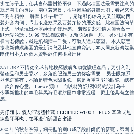
掛在脖子上，任其自然垂掛於兩側，不過此種圍法最需要注意的
就是圍巾的長度，圍巾若過長，很容易壓縮身體比例，看起來也
不夠有精神。 將圍巾掛在脖子上，尾端部份略為交叉並藏於西
裝外套內側，帶出滾邊效果及西裝穿搭的層次感，此種圍法簡單
正式，能呈現出雅痞紳士的優雅感。 若然是想在情人節含蓄一
點示愛的話，送 99 隻紙鶴或者可以幫你邁進一步。 另外日本有
個古老傳說，就是紙鶴摺一千隻，可助人達成願望。 本人願意
接收新傳媒集團的最新消息及其他宣傳資訊，本人同意新傳媒集
團使用本人的個人資料於任何推廣用途。
ZALORA不惜從全球各地搜羅護膚和頭髮護理產品，更引入剃
鬚產品和男士香水，多角度照顧男士的修容需要。 男士眼鏡系
列包羅萬有，不論是特色太陽眼鏡，還是著重功能的眼鏡，總有
一款合你心意。 Loewe 頸巾一向以材質舒服和簡約設計為主，
今季新推出的羊毛與馬海毛混紡圍巾非常溫暖，繫上後具有立體
感。
男仔頸巾: 情人節送禮推薦！EDIFIER W800BT PLUS 耳罩式無
線藍牙耳機，在耳邊傾訴甜言蜜語
2005年的秋冬季節，細長型的圍巾成了設計師們的新寵，讓圍巾