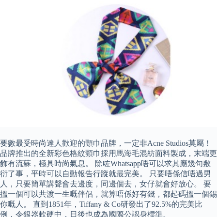
要數最受時尚達人歡迎的頸巾品牌，一定非Acne Studios莫屬！
品牌推出的全新彩色格紋頸巾採用馬海毛混紡面料製成，末端更
飾有流蘇，極具時尚氣息。 除咗Whatsapp唔可以求其應幾句敷
衍了事，平時可以自動報告行蹤就最完美。 只要唔係信唔過男
人，只要簡單講聲會去邊度，同邊個去，女仔就會好放心。 要
搵一個可以共渡一生嘅伴侶，就算唔係好有錢，都起碼搵一個錫
你嘅人。 直到1851年，Tiffany & Co研發出了92.5%的完美比
例，令銀器軟硬中，日後也成為國際公認身標準。