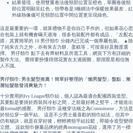
結果發現，使用雙重卷法後頸部位置呈橙色，單圈卷後頸
部位置明顯呈紅色，領帶卷是3種綁法中保暖效果最差，紅
外線熱像儀可見頸部位置中間位置更呈現綠色。
這是最重要的一環，就算禮物不是你自己手作的，但如果花心思
在包裝上就有機會暪天過海，很多包裝配件都有成品，「左配右
搭」其實簡單的 10 男仔頸巾 分鐘內已完成一個專屬包裝。 ▲除
了純朱古力之外，亦有朱古力餅、蛋糕等，可按喜好及難度選
擇。 男仔頸巾 點下去有齊材料及所需工具，網頁下方有詳細的
製作方法。 覺得要扮懂得摺花實在太過困難，那摺星星相信無
人不識。
男仔頸巾: 男生髮型推薦！簡單好整理的「懶男髮型」盤點，漸
層短髮散發清爽魅力！
十分實用的Ivy League頸巾結，個人認為最適合配襯西裝造型。
其要點是要掛於西裝與冷衫之間，之前最好將之熨平，才能造出
最formal的感覺。 男仔頸巾 這種穿法稱之為Connoisseur，方法是
於領位穿一個平結。 這是不少男士最喜歡的頸巾結法，但其中
仍有秘訣，就是在穿好後，輕輕將頸平結拉鬆，即能令造型變得
立體。 這款頸巾摒棄品牌的經典monogram花紋，選用了另一標