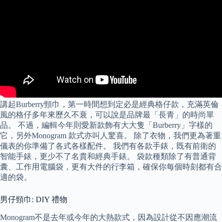
講起Burberry頸巾，第一時間想到定必是經典格仔款，充滿英倫
風的格仔多年來歷久不衰，可以說是品牌最「長青」的時尚單
品。 不過，編輯今年則愛新款飾有大大隻「Burberry」字樣的
它，另外Monogram 款式亦叫人驚喜。 除了衣物，我們更為著重
儀表的你準備了各式各樣配件。 我們有各款手錶，既有前衛的
智能手錶，更少不了名貴和經典手錶。 袋款種類除了有普通背
囊、工作用電腦袋，更有大件的行李箱，確保你每個時刻都有合
適的袋。
男仔頸巾: DIY 禮物
Monogram不是去年或今年的大熱款式，因為設計從不因應潮流