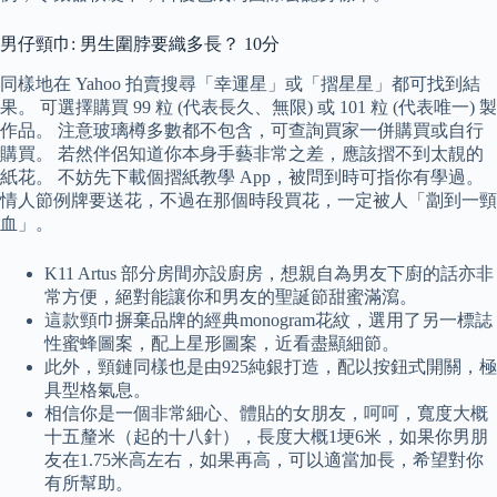
男仔頸巾: 男生圍脖要織多長？ 10分
同樣地在 Yahoo 拍賣搜尋「幸運星」或「摺星星」都可找到結
果。 可選擇購買 99 粒 (代表長久、無限) 或 101 粒 (代表唯一) 製
作品。 注意玻璃樽多數都不包含，可查詢買家一併購買或自行
購買。 若然伴侶知道你本身手藝非常之差，應該摺不到太靚的
紙花。 不妨先下載個摺紙教學 App，被問到時可指你有學過。
情人節例牌要送花，不過在那個時段買花，一定被人「劏到一頸
血」。
K11 Artus 部分房間亦設廚房，想親自為男友下廚的話亦非
常方便，絕對能讓你和男友的聖誕節甜蜜滿瀉。
這款頸巾摒棄品牌的經典monogram花紋，選用了另一標誌
性蜜蜂圖案，配上星形圖案，近看盡顯細節。
此外，頸鏈同樣也是由925純銀打造，配以按鈕式開關，極
具型格氣息。
相信你是一個非常細心、體貼的女朋友，呵呵，寬度大概
十五釐米（起的十八針），長度大概1埂6米，如果你男朋
友在1.75米高左右，如果再高，可以適當加長，希望對你
有所幫助。