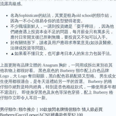
流露高級感。
名為Sophisticate的結法，其實是較為old school的頸巾結，
因為一不小心很易令你的造型變得老套。
不少職場新鮮人，一講到投資總是「耍手檸頭」，因為他
們總會遇上投資本金不足的問題，每月薪金只有萬多元，
應付日常開支後已所剩無幾，要投資又不知可以入手。
於有關情形下，讀者及用戶應尋求專業意見(如涉及醫療、
法律或投資等問題)。
▲如果看不懂日文，也可參考日本人的朱古力包裝手法。
上面更附有品牌立體的 Anagram 胸針，一同用或拆出來別在其
他衣物上都很好看。 黑色底色的 Burberry 頸巾配上白色品牌
Logo，大 Logo 奪目顯眼，黑白配色容易配搭又型格。 男生或女
生使用都很適合，是冬天送禮給另一半的首選。 Burberry 的格
仔頸巾絕對是時尚經典，特別是杏色格紋款式，一條使用多年都
不退流行。 即使身穿黑色及灰色等深色穿搭，配上 Burberry 格
仔頸巾立即令人耳目一新。
男仔頸巾: 頸巾推介｜10款放閃名牌情侶頸巾 情人節必買
Burberry/Gucci/Loewe/ACNE經典款低至$2,100