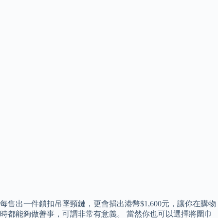
每售出一件鎖扣吊墜頸鏈，更會捐出港幣$1,600元，讓你在購物
時都能夠做善事，可謂非常有意義。 當然你也可以選擇將圍巾