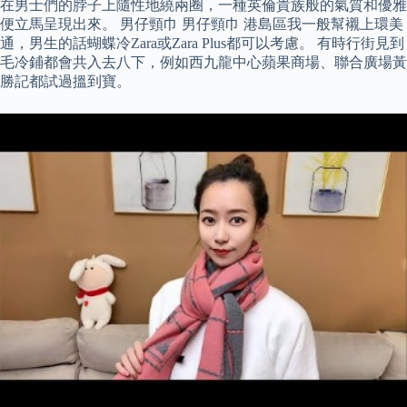
在男士們的脖子上隨性地繞兩圈，一種英倫貴族般的氣質和優雅
便立馬呈現出來。 男仔頸巾 男仔頸巾 港島區我一般幫襯上環美
通，男生的話蝴蝶冷Zara或Zara Plus都可以考慮。 有時行街見到
毛冷鋪都會共入去八下，例如西九龍中心蘋果商場、聯合廣場黃
勝記都試過搵到寶。