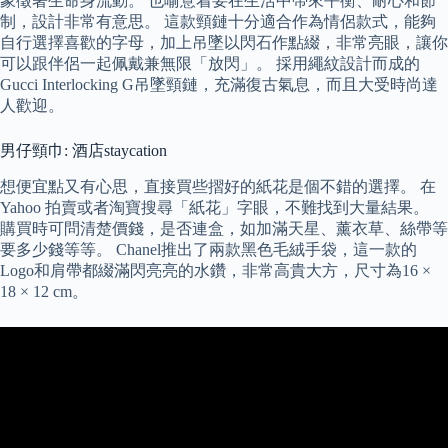
象徵著生命身流動。 也喻意着要在生活中帶來平衡、耐心和節
制，設計非常有意思。 這款頸鏈十分適合作為情侶款式，能夠
自行選擇喜歡的字母，加上吊墜以閃石作點綴，非常亮眼，讓你
可以跟伴侶一起佩戴兼無限「放閃」。 採用繩紋設計而成的
Gucci Interlocking G吊墜頸鏈，充滿復古氣息，而且大受時尚達
人歡迎。
男仔頸巾: 酒店staycation
想便宜點又有心思，直接買些摺好的紙花是個不錯的選擇。 在
Yahoo 拍賣或者淘寶搜尋「紙花」字眼，不難找到大量結果。
購買時可問清楚價錢，是否連盒，如加滿天星、薰衣草、絲帶等
要多少錢等等。 Chanel推出了兩款黑色毛絨手袋，這一款的
Logo和肩帶都綴滿閃亮亮的水鑽，非常高貴大方，尺寸為16 ×
18 × 12 cm。