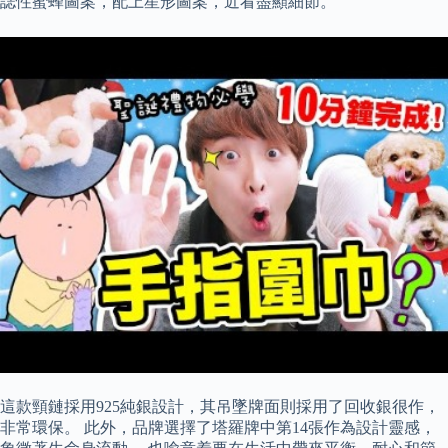
誌性蜜蜂圖案，配上星形圖案，近看盡顯細節。
這款頸鏈採用925純銀設計，其吊墜牌面則採用了回收銀很作，
非常環保。 此外，品牌選擇了塔羅牌中第14張作為設計靈感，