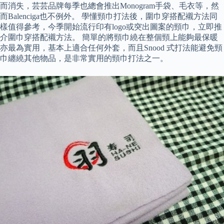
而消失，芸芸品牌每季也總會推出Monogram手袋、毛衣等，然
而Balenciga也不例外。 學懂頸巾打法後，圍巾穿搭配襯方法同
樣值得參考，今季開始流行印有logo或突出圖案的頸巾，立即推
介圍巾穿搭配襯方法。 簡單的將頸巾繞在整個頸上能夠最保暖
亦最為實用，基本上適合任何外套，而且Snood 式打法能避免頸
巾纏繞其他物品，是非常實用的頸巾打法之一。