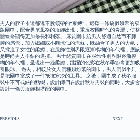
男人的脖子永遠都逃不脫領帶的“束縛”，選擇一條貌似領帶的窄
版圍巾，配合男孩風格的服飾出現，重溫校園時代的青澀，使整
體線條顯得更加修長和利落。 麻質圍巾給男人舒適自然而不臃
腫的感覺，加入纖細或小圓球似的流蘇，既融合了男人的大氣，
又揉進了女性的柔媚，在服飾性別界限逐漸模糊的年代裡，應該
是時尚男人不錯的選擇。 男士絲質圍巾在服飾性別界限逐漸模
糊的年代裡，呈現出一絲柔媚，跳躍的色彩在秋冬季節會更加吸
引眼球。 過去，相較於女人們種類紛繁的圍巾，男人們似乎只
是把圍巾當成了一件抵抗寒冷的工具。 之後，圍巾成了秋冬服
裝中不可或缺的點綴，設計師們在設計秋冬男裝的同時，大多會
設計一條與服飾相搭配的圍巾。
PREVIOUS
NEXT