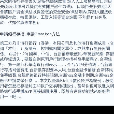
果您的招行存摺丟失,需要您儘快致電 進入人工服務辦理口頭掛
失(忘記卡號可以提供有效開戶證件號碼)。 口頭掛失有效期5天
會將賬戶資金凍結以保證您的資金安全(凍結期內,存摺只能接收
櫃檯存款、轉賬匯款、工資入賬等資金進賬,不能操作任何取
款、代扣代繳等業務)。
申請銀行存摺: 申請Grant loan方法
第三方乃非渣打銀行（香港）有限公司及其他渣打集團成員（合
稱「本行」）所擁有、控制或相關之單位，亦與本行無任何關
係。 (共計：20) 國泰、中信、台新補辦最便民-華視新聞網. 存摺
或印鑑遺失，要親自到原開戶行辦理存摺補發手續嗎？. 台灣銀
行、第一銀行和華南銀行都表示， … 全台ATM分佈網，台新銀
行存摺補發費用,台新換存摺要本人嗎,台新金融卡補發,台新轉帳
免手續費,台新網路銀行轉帳限額,台新visa金融卡到期,台新visa金
融卡申辦要帶什麼, … 本文以臺新Richart 數位帳戶為範例，教使
用者怎麼把存摺封面和帳戶交易明細匯出，當然你也可以進入網
路銀行或手機APP 直接擷圖使用，既然有這個功能就來好好善
用一下吧 …