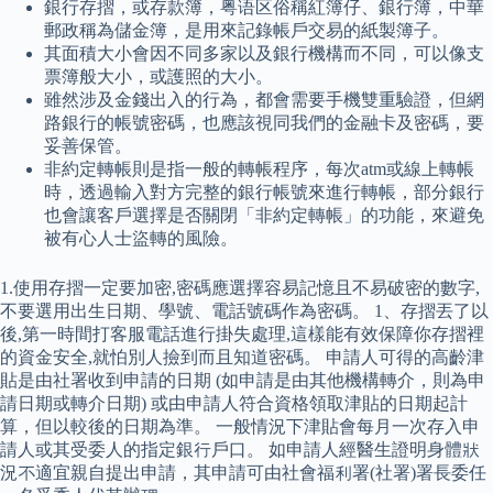
銀行存摺，或存款簿，粤语区俗稱紅簿仔、銀行簿，中華
郵政稱為儲金簿，是用來記錄帳戶交易的紙製簿子。
其面積大小會因不同多家以及銀行機構而不同，可以像支
票簿般大小，或護照的大小。
雖然涉及金錢出入的行為，都會需要手機雙重驗證，但網
路銀行的帳號密碼，也應該視同我們的金融卡及密碼，要
妥善保管。
非約定轉帳則是指一般的轉帳程序，每次atm或線上轉帳
時，透過輸入對方完整的銀行帳號來進行轉帳，部分銀行
也會讓客戶選擇是否關閉「非約定轉帳」的功能，來避免
被有心人士盜轉的風險。
1.使用存摺一定要加密,密碼應選擇容易記憶且不易破密的數字,
不要選用出生日期、學號、電話號碼作為密碼。 1、存摺丟了以
後,第一時間打客服電話進行掛失處理,這樣能有效保障你存摺裡
的資金安全,就怕別人撿到而且知道密碼。 申請人可得的高齡津
貼是由社署收到申請的日期 (如申請是由其他機構轉介，則為申
請日期或轉介日期) 或由申請人符合資格領取津貼的日期起計
算，但以較後的日期為準。 一般情況下津貼會每月一次存入申
請人或其受委人的指定銀行戶口。 如申請人經醫生證明身體狀
況不適宜親自提出申請，其申請可由社會福利署(社署)署長委任