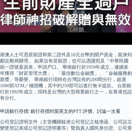
港澳人士可憑居留證和第二證件及10元台幣的開戶資金，親身到
鄰近郵局辦理。 如果沒有居留證，也可以憑護照及「中華民國
統一證號基資表」申請戶口。 華南銀行於1919年成立，連續多
年獲得「財富管理大獎」、「最佳數位金融獎」、「金融服務創
新獎」等榮譽。 華南銀行現時在台灣設有約200間分行，超過
1000部ATM／補摺機，其中約250部可以進行無卡提款。 台新銀
行於1992年成立，現時是台灣的大型商業銀行之一，在香港也設
有分行。
申請銀行存摺: 銀行存摺封面英文的PTT 評價、討論一次看
公司登記證明文件（主管機關核准公司登記之核准函、公司設立
變更登記表或公司登記證明書等）暨負責人國民身分證、公司章