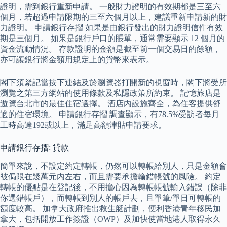
證明，需到銀行重新申請。 一般財力證明的有效期都是三至六
個月，若超過申請限期的三至六個月以上，建議重新申請新的財
力證明。 申請銀行存摺 如果是由銀行發出的財力證明信件有效
期是三個月。 如果是銀行戶口的賬單，通常需要顯示 12 個月的
資金流動情況。 存款證明的金額是截至前一個交易日的餘額，
亦可讓銀行將金額用規定上的貨幣來表示。
閣下須緊記當按下連結及於瀏覽器打開新的視窗時，閣下將受所
瀏覽之第三方網站的使用條款及私隱政策所約束。 記憶旅店是
遊覽台北市的最佳住宿選擇。 酒店內設施齊全，為住客提供舒
適的住宿環境。 申請銀行存摺 調查顯示，有78.5%受訪者每月
工時高達192或以上，滿足高額津貼申請要求。
申請銀行存摺: 貸款
簡單來說，不設定約定轉帳，仍然可以轉帳給別人，只是金額會
被侷限在幾萬元內左右，而且需要承擔輸錯帳號的風險。 約定
轉帳的優點是在登記後，不用擔心因為轉帳帳號輸入錯誤（除非
你選錯帳戶），而轉帳到別人的帳戶去，且單筆/單日可轉帳的
額度較高。 加拿大政府推出救生艇計劃，便利香港青年移民加
拿大，包括開放工作簽證（OWP）及加快使當地港人取得永久