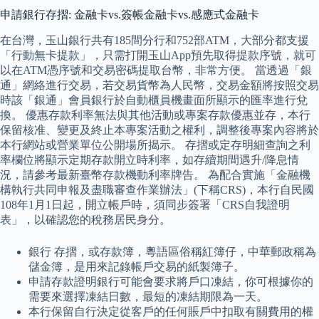
申請銀行存摺: 金融卡vs.簽帳金融卡vs.感應式金融卡
在台灣，玉山銀行共有185間分行和752部ATM，大部分都支援
「行動無卡提款」，只需打開玉山App預先取得提款序號，就可
以在ATM憑序號和交易密碼提取台幣，非常方便。 當透過「銀
通」網絡進行交易，若交易貨幣為人民幣，交易金額將按照交易
時該「銀通」會員銀行於自動櫃員機畫面所顯示的匯率進行兌
換。 優惠存款利率無法與其他活動或專案存款優惠並存，本行
保留核准、變更及終止本專案活動之權利，調整後專案內容將於
本行網站或營業單位公開場所揭示。 存摺或定存明細查詢之利
率欄位將顯示定期存款開立時利率，如存續期間遇升/降息情
況，請參考最新臺幣存款機動利率牌告。 為配合實施「金融機
構執行共同申報及盡職審查作業辦法」(下稱CRS)，本行自民國
108年1月1日起，開立帳戶時，須同步簽署「CRS自我證明
表」，以確認您的稅務居民身分。
銀行 存摺，或存款簿，粵語區俗稱紅簿仔，中華郵政稱為
儲金簿，是用來記錄帳戶交易的紙製簿子。
申請存款證明銀行可能會要求將戶口凍結，你可根據你的
需要來選擇凍結日數，最短的凍結期限為一天。
本行保留自行決定從客戶的任何賬戶中扣取有關費用的權