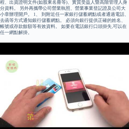
程、出資證明文件(如股東名冊等)、實質受益人暨高階管理人身
分資料。 另外再攜帶公司營業執照、營業事業登記證及公司大
小章辦理開戶。 1、 到附近任一家銀行儲蓄網點或者通過電話、
去函等方式通知銀行儲蓄網點。 必須向銀行提供正確的姓名、
帳號或存款餘額等有效資料。 如要在電話銀行口頭掛失,可以在
任一網點解掛。