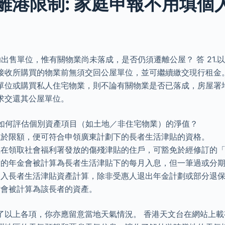
離港限制: 家庭申報不用填個
資助出售單位，惟有關物業尚未落成，是否仍須遷離公屋？ 答 21
接收所購買的物業前無須交回公屋單位，並可繼續繳交現行租金
單位或購買私人住宅物業，則不論有關物業是否已落成，房屋署
求交還其公屋單位。
署會如何評估個別資產項目（如土地／非住宅物業）的淨值？
低於限額，便可符合申領廣東計劃下的長者生活津貼的資格。
正在領取社會福利署發放的傷殘津貼的住戶，可豁免於經修訂的
放的年金會被計算為長者生活津貼下的每月入息，但一筆過或分
納入長者生活津貼資產計算，除非受惠人退出年金計劃或部分退
才會被計算為該長者的資產。
了以上各項，你亦應留意當地天氣情況。 香港天文台在網站上