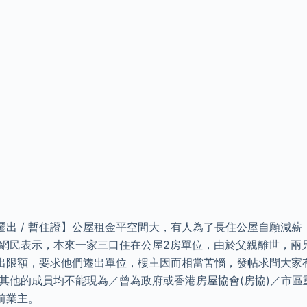
 / 遷出 / 暫住證】公屋租金平空間大，有人為了長住公屋自願減
有網民表示，本來一家三口住在公屋2房單位，由於父親離世，兩
出限額，要求他們遷出單位，樓主因而相當苦惱，發帖求問大家
及其他的成員均不能現為／曾為政府或香港房屋協會(房協)／市區
前業主。