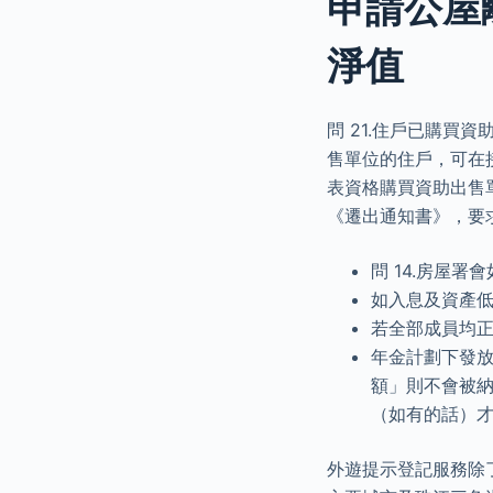
申請公屋
淨值
問 21.住戶已購買
售單位的住戶，可在
表資格購買資助出售
《遷出通知書》，要
問 14.房屋
如入息及資產
若全部成員均
年金計劃下發
額」則不會被
（如有的話）
外遊提示登記服務除