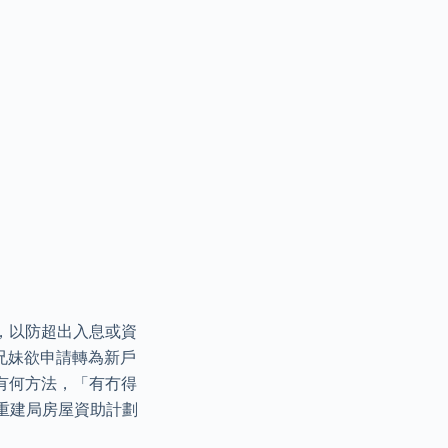
薪，以防超出入息或資
兄妹欲申請轉為新戶
有何方法，「有冇得
重建局房屋資助計劃