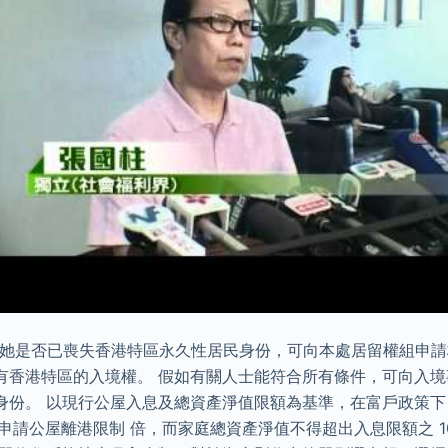
/她是否已喪失香港特區永久性居民身份，可向本處居留權組申
有香港特區的入境權。 假如有關人士能符合所有條件，可向入
身份。 以現行公屋入息及總資產淨值限額為基準，在富戶政策
 申請公屋離港限制 倍，而家庭總資產淨值不得超出入息限額之 1