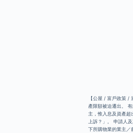
【公屋 / 富戶政策
產限額被迫遷出。 
主，惟入息及資產超
上訴？」。 申請人
下所購物業的業主／