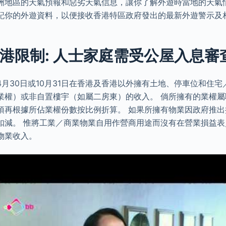
洲地區的天氣預報和惡劣天氣信息，讓你了解外遊時當地的天氣
記你的外遊資料，以便接收香港特區政府發出的最新外遊警示及
港限制: 人士家庭需受公屋入息審
月30日或10月31日在香港及香港以外擁有土地、停車位和住
業權）或非自置樓宇（如屬二房東）的收入。 倘所擁有的業權
須再根據所佔業權份數按比例折算。 如果所擁有物業因政府推
扣減。 惟將工業／商業物業自用作營商用途而沒有在營業損益
物業收入。