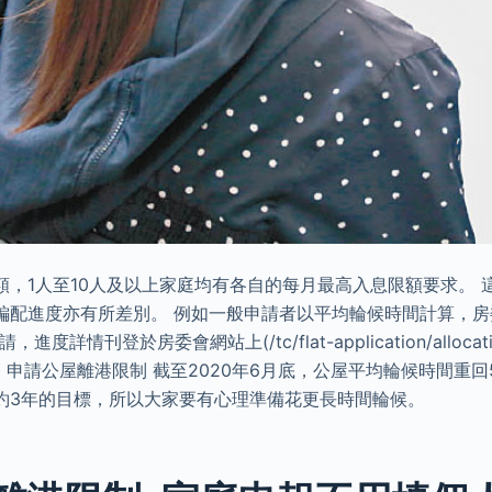
額，1人至10人及以上家庭均有各自的每月最高入息限額要求。 
編配進度亦有所差別。 例如一般申請者以平均輪候時間計算，
度詳情刊登於房委會網站上(/tc/flat-application/allocati
.html)。 申請公屋離港限制 截至2020年6月底，公屋平均輪候時間
約3年的目標，所以大家要有心理準備花更長時間輪候。