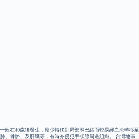
一般在40歲後發生，較少轉移到局部淋巴結而較易經血流轉移至
肺、骨骼、及肝臟等，有時亦侵犯甲狀腺周邊組織。 台灣地區