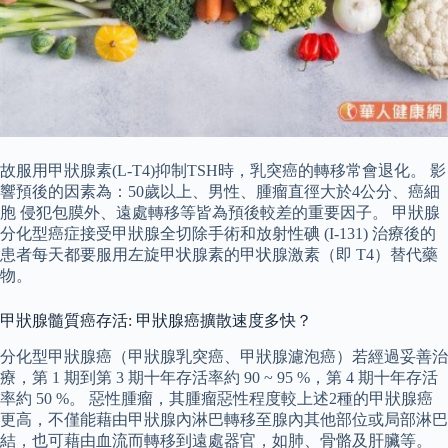
故服用甲狀腺素(L-T4)抑制TSH時，乳突癌的轉移常會退化。 影
響預後的因素為：50歲以上、男性、腫瘤直徑大於4公分、癌細
胞 侵犯包膜外、遠處轉移等皆為預後較差的重要因子。 甲狀腺
分化型癌症接受甲狀腺全切除手術和放射性碘 (I-131) 治療後的
患者每天都要服用左旋甲状腺素的甲状腺激素（即 T4）替代藥
物。
甲狀腺髓質癌存活: 甲狀腺癌擴散速度多快？
分化型甲狀腺癌（甲狀腺乳突癌、甲狀腺濾泡癌）若經過妥善治
療，第 1 期到第 3 期十年存活率約 90 ~ 95 %，第 4 期十年存活
率約 50 %。 惡性腫瘤，其腫瘤惡性程度較上述2種的甲狀腺癌
更高，不僅能藉由甲狀腺內淋巴轉移至腺內其他部位或局部淋巴
結，也可藉由血流而轉移到遠處器官，如肺、骨骼及肝臟等。