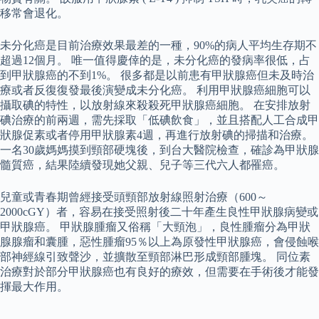
移常會退化。
未分化癌是目前治療效果最差的一種，90%的病人平均生存期不
超過12個月。 唯一值得慶倖的是，未分化癌的發病率很低，占
到甲狀腺癌的不到1%。 很多都是以前患有甲狀腺癌但未及時治
療或者反復復發最後演變成未分化癌。 利用甲狀腺癌細胞可以
攝取碘的特性，以放射線來殺殺死甲狀腺癌細胞。 在安排放射
碘治療的前兩週，需先採取「低碘飲食」，並且搭配人工合成甲
狀腺促素或者停用甲狀腺素4週，再進行放射碘的掃描和治療。
一名30歲媽媽摸到頸部硬塊後，到台大醫院檢查，確診為甲狀腺
髓質癌，結果陸續發現她父親、兒子等三代六人都罹癌。
兒童或青春期曾經接受頭頸部放射線照射治療（600～
2000cGY）者，容易在接受照射後二十年產生良性甲狀腺病變或
甲狀腺癌。 甲狀腺腫瘤又俗稱「大頸泡」，良性腫瘤分為甲狀
腺腺瘤和囊腫，惡性腫瘤95％以上為原發性甲狀腺癌，會侵蝕喉
部神經線引致聲沙，並擴散至頸部淋巴形成頸部腫塊。 同位素
治療對於部分甲狀腺癌也有良好的療效，但需要在手術後才能發
揮最大作用。