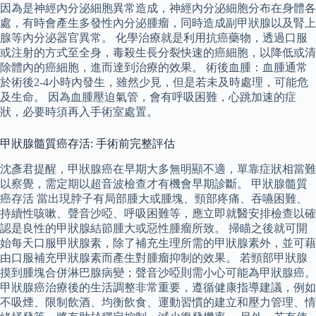
因為是神經內分泌細胞異常造成，神經內分泌細胞分布在身體各
處，有時會產生多發性內分泌腫瘤，同時造成副甲狀腺以及腎上
腺等內分泌器官異常。 化學治療就是利用抗癌藥物，透過口服
或注射的方式至全身，毒殺生長分裂快速的癌細胞，以降低或清
除體內的癌細胞，進而達到治療的效果。 術後血腫：血腫通常
於術後2-4小時內發生，雖然少見，但是若未及時處理，可能危
及生命。 因為血腫壓迫氣管，會有呼吸困難，心跳加速的症
狀，必要時須再入手術室處置。
甲狀腺髓質癌存活: 手術前完整評估
沈彥君提醒，甲狀腺癌在早期大多無明顯不適，單靠症狀相當難
以察覺，需定期以超音波檢查才有機會早期診斷。 甲狀腺髓質
癌存活 當出現脖子有局部腫大或腫塊、頸部疼痛、吞嚥困難、
持續性咳嗽、聲音沙啞、呼吸困難等，應立即就醫安排檢查以確
認是良性的甲狀腺結節腫大或惡性腫瘤所致。 掃瞄之後就可開
始每天口服甲狀腺素，除了補充生理所需的甲狀腺素外，並可藉
由口服補充甲狀腺素而產生對腫瘤抑制的效果。 若頸部甲狀腺
摸到腫塊合併淋巴腺病變；聲音沙啞則需小心可能為甲狀腺癌。
甲狀腺癌治療後的生活調整非常重要，遵循健康指導建議，例如
不吸煙、限制飲酒、均衡飲食、運動習慣的建立和壓力管理、情