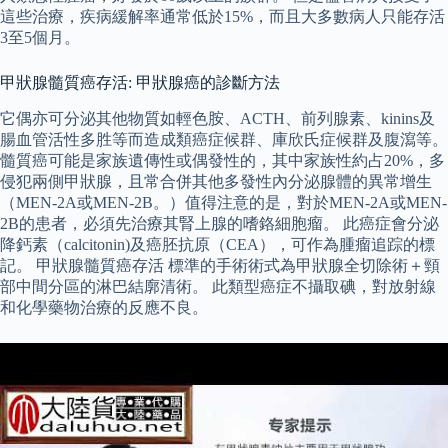
這些治療，疾病緩解率通常低於15%，而且大多數病人只能存活
3至5個月。
甲狀腺髓質癌存活: 甲狀腺癌的診斷方法
它偶亦可分泌其他物質如輕色胺、ACTH、前列腺素、kinins及
腸血管活性多胜等而造成類癌症候群、庫欣氏症候群及腹瀉等。
髓質癌可能是家族遺傳性或偶發性的，其中家族性約占20%，多
侵犯兩側甲狀腺，且常合併其他多發性內分泌腺體的異常增生
（MEN-2A或MEN-2B。）值得注意的是，對於MEN-2A或MEN-
2B的患者，必須先治療其腎上腺的嗜鉻細胞瘤。 此癌症會分泌
降鈣素（calcitonin)及癌胚抗原（CEA），可作為腫瘤追踪的標
記。 甲狀腺髓質癌存活 標準的手術術式為甲狀腺全切除術＋頸
部中間分區的淋巴結廓清術。 此類型癌症不攝取碘，對放射線
和化學藥物治療的反應不良。