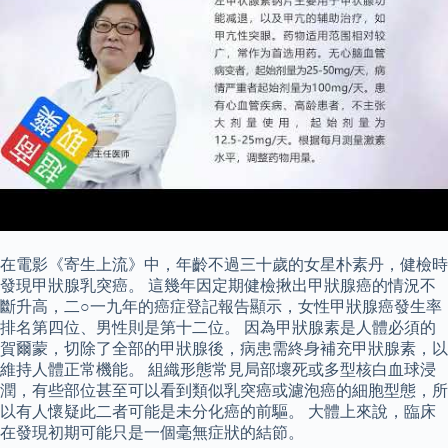
在電影《寄生上流》中，年齡不過三十歲的女星朴素丹，健檢時
發現甲狀腺乳突癌。 這幾年因定期健檢揪出甲狀腺癌的情況不
斷升高，二○一九年的癌症登記報告顯示，女性甲狀腺癌發生率
排名第四位、男性則是第十二位。 因為甲狀腺素是人體必須的
賀爾蒙，切除了全部的甲狀腺後，病患需終身補充甲狀腺素，以
維持人體正常機能。 組織形態常見局部壞死或多型核白血球浸
潤，有些部位甚至可以看到類似乳突癌或濾泡癌的細胞型態，所
以有人懷疑此二者可能是未分化癌的前驅。 大體上來說，臨床
在發現初期可能只是一個毫無症狀的結節。