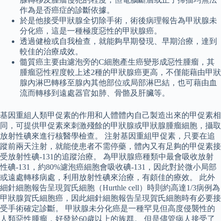
作為是否癌症的診斷依據。
於是他接受甲狀腺全切除手術，術後病理報告為甲狀腺未
分化癌，這是一種極度惡性的甲狀腺癌。
透過健檢或自我檢查，就能夠早期發現、早期治療，達到
較佳的治療成效。
髓質癌主要由濾泡旁的C細胞產生癌變形成惡性腫瘤，其
腫瘤惡性程度較上述2種的甲狀腺癌更高，不僅能藉由甲狀
腺內淋巴轉移至腺內其他部位或局部淋巴結，也可藉由血
流而轉移到遠處器官如肺、骨骼及肝臟等。
基因重組人類甲促素的作用和人體體內自己製造出來的甲促素相
同，可提供甲促素來刺激殘餘的甲狀腺或甲狀腺腫瘤細胞，攝取
放射性碘來進行核醫學檢查。 注射基因重組甲促素，只要在追
蹤前兩天注射，就能使患者不需停藥，體內又有足夠的甲促素接
受放射性碘-131的追蹤治療。 為甲狀腺癌種類中最會吸收放射
性碘-131，約80%濾泡癌細胞會吸收碘-131，因此對於微小局部
或遠處轉移病處，利用放射性碘來治療，有頗佳的療效。 此外
細針細胞報告呈現賀氏細胞（Hurthle cell）時則約高達1/3病例為
甲狀腺賀氏細胞癌，因此細針細胞報告呈現賀氏細胞時有必要接
受手術確定診斷。 甲狀腺未分化癌是一種罕見但高度侵襲性的
人類惡性腫瘤，好發於60歲以上的族群。 但是儘管病人接受了