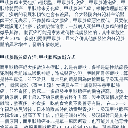
甲狀腺癌主要包括5種類型：甲狀腺乳突癌、甲狀腺濾泡癌、甲
狀腺髓質癌、甲狀腺未分化癌、甲狀腺淋巴癌，根據病理診斷不
同，疾病的發展和預後也會有差異。 台大醫院內分泌科主治醫
師王治元表示，不像肺癌或大腸癌，甲狀腺癌惡性度低，只要依
照建議開刀治療，後續規律追蹤，一般病人死於甲狀腺癌的機會
微乎其微。 髓質癌可能是家族遺傳性或偶發性的，其中家族性
約占 20 %，多侵犯兩側甲狀腺，且常合併其他多發性內分泌腺
體的異常增生，發病年齡較輕。
甲狀腺髓質癌存活: 甲狀腺癌診斷方式
而甲狀腺癌絕大多數沒有症狀，若是有症狀，多半是惡性結節侵
犯到聲帶組織或喉返神經，造成聲音沙啞、吞嚥困難等症狀，算
是特殊狀況，並不常見，最常見的還是因為健檢而提早發現是癌
症。 韓國電影《寄生上流》女演員在三十歲發現罹患甲狀腺
癌，並不奇怪，臨床二十多歲發生甲狀腺癌的機會很高。 就如
同糖尿病，四十歲以下糖尿病患者逐年升高，與生活習慣改變太
離譜，熬夜多、外食多，吃的食物良不良善等有關。 在二○一○
年福島核災過後，日本追蹤當時的幼童與青少年，發現甲狀腺癌
大幅增加，提高了五十倍，但是仔細分析後，發現輻射只是其中
一個原因，而甲狀腺癌並非是單一原因所致，也可能與其他毒性
物質有關。 故服用甲狀腺素 ( L-T4 ) 抑制 TSH 時，乳突癌的轉