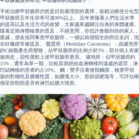
甲狀腺髓質癌存活: 甲狀腺癌的危險因子：
手術治療甲狀腺癌仍然是目前最理想的選擇，規範治療使分化型
甲狀腺癌五年生存率可達90%以上。 近年來隨著人們生活水準
的提高以及生活方式的改變，大家越來越關注自身的身體健康。
隨著定期身體檢查的普及，不經意間，你也許會聽到你的家人，
親戚，朋友或同事患甲狀腺癌，一個以前很陌生的癌症名詞，現
在好像經常被提及。 髓質癌（Medullary Carcinoma）：由濾泡旁
的C細胞產生癌變致，佔甲狀腺癌的比例少於5%，部分病人有家
族病史，惡性度較上述甲狀腺癌更高。 濾泡癌：佔甲狀腺癌約
15%，通常為單一顆，比較容易經由血液轉移到遠處的器官，淋
巴結轉移的患者約占10%。 觸：雙手沿著後頸觸摸，檢查甲狀
腺的對稱性及腫瘤性質，如腫塊大小、形狀或硬塊等，可評估兩
側至前頸部是否有淋巴結腫大情形。