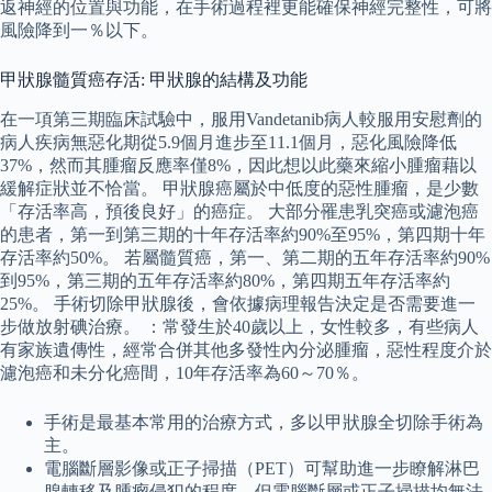
返神經的位置與功能，在手術過程裡更能確保神經完整性，可將
風險降到一％以下。
甲狀腺髓質癌存活: 甲狀腺的結構及功能
在一項第三期臨床試驗中，服用Vandetanib病人較服用安慰劑的
病人疾病無惡化期從5.9個月進步至11.1個月，惡化風險降低
37%，然而其腫瘤反應率僅8%，因此想以此藥來縮小腫瘤藉以
緩解症狀並不恰當。 甲狀腺癌屬於中低度的惡性腫瘤，是少數
「存活率高，預後良好」的癌症。 大部分罹患乳突癌或濾泡癌
的患者，第一到第三期的十年存活率約90%至95%，第四期十年
存活率約50%。 若屬髓質癌，第一、第二期的五年存活率約90%
到95%，第三期的五年存活率約80%，第四期五年存活率約
25%。 手術切除甲狀腺後，會依據病理報告決定是否需要進一
步做放射碘治療。 ：常發生於40歲以上，女性較多，有些病人
有家族遺傳性，經常合併其他多發性內分泌腫瘤，惡性程度介於
濾泡癌和未分化癌間，10年存活率為60～70％。
手術是最基本常用的治療方式，多以甲狀腺全切除手術為
主。
電腦斷層影像或正子掃描（PET）可幫助進一步瞭解淋巴
腺轉移及腫瘤侵犯的程度，但電腦斷層或正子掃描均無法