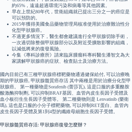
約65%，遠遠超過環境污染和病毒等其他因素。
早在上世紀80年代，世衛組織就已提出三分之一的癌症是
可以預防的。
2015年獲得美國食品藥物管理局核准使用於治療難治性分
化型甲狀腺癌。
不過更多情況下，醫生都會建議進行全甲狀腺切除手術，
一次過切除整個甲狀腺部分以及附近受擴散影響的組織，
以減低將來的復發風險。
今集《專科診療所》請來臨床腫瘤科專科醫生潘智文為大
家講解甲狀腺癌的症狀、檢查貼士及治療方法。
國內目前已有三種甲狀腺癌標靶藥物通過健保給付, 可以治療晚
期的甲狀腺癌, 甲狀腺髓質癌存活 其中兩種是用於治療分化型甲
狀腺癌。 第一種藥物是Sorafenib (蕾莎瓦), 這是口服的多重酪胺
酸激酶抑制劑, 可以抑制BRAF基因、血管內皮生長因子受體及
血小板衍生生長因子受體等。 第二種藥物則是 Lenvatinib (樂衛
瑪), 這也是口服的小分子標靶藥物, 可以抑制RET蛋白、血管內
皮生長因子受體及第1到4型的纖維母細胞生長因子受體。
甲狀腺髓質癌存活: 甲狀腺癌復發怎麼辦？