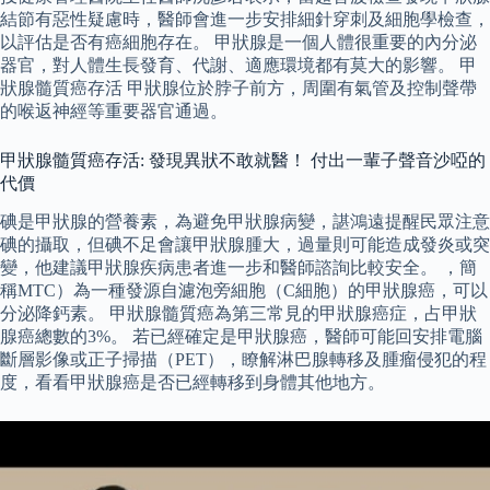
結節有惡性疑慮時，醫師會進一步安排細針穿刺及細胞學檢查，
以評估是否有癌細胞存在。 甲狀腺是一個人體很重要的內分泌
器官，對人體生長發育、代謝、適應環境都有莫大的影響。 甲
狀腺髓質癌存活 甲狀腺位於脖子前方，周圍有氣管及控制聲帶
的喉返神經等重要器官通過。
甲狀腺髓質癌存活: 發現異狀不敢就醫！ 付出一輩子聲音沙啞的
代價
碘是甲狀腺的營養素，為避免甲狀腺病變，諶鴻遠提醒民眾注意
碘的攝取，但碘不足會讓甲狀腺腫大，過量則可能造成發炎或突
變，他建議甲狀腺疾病患者進一步和醫師諮詢比較安全。 ，簡
稱MTC）為一種發源自濾泡旁細胞（C細胞）的甲狀腺癌，可以
分泌降鈣素。 甲狀腺髓質癌為第三常見的甲狀腺癌症，占甲狀
腺癌總數的3%。 若已經確定是甲狀腺癌，醫師可能回安排電腦
斷層影像或正子掃描（PET），瞭解淋巴腺轉移及腫瘤侵犯的程
度，看看甲狀腺癌是否已經轉移到身體其他地方。