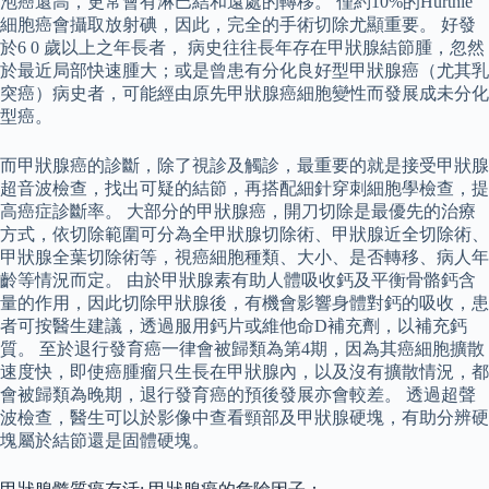
泡癌還高，更常會有淋巴結和遠處的轉移。 僅約10%的Hurthle
細胞癌會攝取放射碘，因此，完全的手術切除尤顯重要。 好發
於6 0 歲以上之年長者， 病史往往長年存在甲狀腺結節腫，忽然
於最近局部快速腫大；或是曾患有分化良好型甲狀腺癌（尤其乳
突癌）病史者，可能經由原先甲狀腺癌細胞變性而發展成未分化
型癌。
而甲狀腺癌的診斷，除了視診及觸診，最重要的就是接受甲狀腺
超音波檢查，找出可疑的結節，再搭配細針穿刺細胞學檢查，提
高癌症診斷率。 大部分的甲狀腺癌，開刀切除是最優先的治療
方式，依切除範圍可分為全甲狀腺切除術、甲狀腺近全切除術、
甲狀腺全葉切除術等，視癌細胞種類、大小、是否轉移、病人年
齡等情況而定。 由於甲狀腺素有助人體吸收鈣及平衡骨骼鈣含
量的作用，因此切除甲狀腺後，有機會影響身體對鈣的吸收，患
者可按醫生建議，透過服用鈣片或維他命D補充劑，以補充鈣
質。 至於退行發育癌一律會被歸類為第4期，因為其癌細胞擴散
速度快，即使癌腫瘤只生長在甲狀腺內，以及沒有擴散情況，都
會被歸類為晚期，退行發育癌的預後發展亦會較差。 透過超聲
波檢查，醫生可以於影像中查看頸部及甲狀腺硬塊，有助分辨硬
塊屬於結節還是固體硬塊。