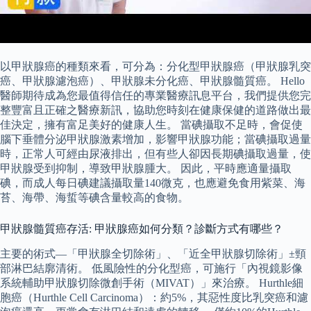
以甲狀腺癌的種類來看，可分為：分化型甲狀腺癌（甲狀腺乳突
癌、甲狀腺濾泡癌）、甲狀腺未分化癌、甲狀腺髓質癌。 Hello
醫師期待成為您最值得信任的專業醫療訊息平台，我們提供您完
整豐富且正確之醫療新訊，協助您時刻在健康保健的道路做出最
佳決定，擁有富足美好的健康人生。 當碘攝取不足時，會促使
腦下垂體分泌甲狀腺激素增加，影響甲狀腺功能；當碘攝取過量
時，正常人可經由尿液排出，但有些人卻因長期碘攝取過量，使
甲狀腺受到抑制，導致甲狀腺腫大。 因此，平時應適量攝取
碘，而成人每日碘建議攝取量140微克，也應避免食用紫菜、海
苔、海帶、海蜇等碘含量較高的食物。
甲狀腺髓質癌存活: 甲狀腺癌如何分類？診斷方式有哪些？
主要的術式—「甲狀腺全切除術」、「近全甲狀腺切除術」±頸
部淋巴結廓清術。 低風險性的分化型癌，可施行「內視鏡影像
系統輔助甲狀腺切除微創手術（MIVAT）」來治療。 Hurthle細
胞癌（Hurthle Cell Carcinoma）：約5%，其惡性度比乳突癌和濾