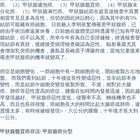
癌、（2）甲狀腺濾泡癌、（3）甲狀腺髓質癌、（4）甲狀腺未
分化癌、（5）甲狀腺淋巴癌。 甲狀腺結節在超音波檢查中其實
相當常見且多為良性，但切勿因此掉以輕心，因為其中約有5%
結節可能藏有癌細胞。 日前藝人李明依驚傳罹患甲狀腺癌，已
經由手術治療返家休養，日前她在媒體受訪時透露早已知有甲狀
腺結節，但不以為意，所幸今年有為自己安排健檢，經過檢查發
現結節有異狀，後續接受病理檢查確認為惡性。 輻射暴露尤其
會增加乳突癌的機會，廣島及長崎原子彈爆炸後，當地兒童後來
罹患甲狀腺癌的機率就變高了。
癌症是細胞變化，一群細胞中有一顆細胞癌化，開始複製占出地
盤。 而我們看到結節，十年後從良性變成惡性，並非結節本身
變性，而是結節中細胞突變並複製所致。 不過，相對於大腸
癌、肺癌等惡性度高的癌症，腫瘤在短時間內發展迅速，因此越
早發現越好。 甲狀腺癌惡性度低，侵襲率不高、轉移機率也不
高，而且也長得很慢，癌細胞長大的時間比起大腸癌或肺癌，速
度慢太多，有時候健檢發現○・六公分的腫瘤，十年後才長大到
一公分。
甲狀腺髓質癌存活: 甲狀腺癌分型