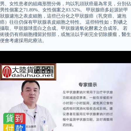
男、女性患者的組織形態分佈，均以乳頭狀癌最為常見，分別佔
男性個案之71.89%、女性個案之83.52%。 甲狀腺癌多起源於甲
狀腺濾泡之表皮細胞，這些已分化之甲狀腺癌（乳突癌、濾泡
癌）往往仍保有甲狀腺表皮細胞之特性。 這些特性如：對碘之
攝取、甲狀腺球蛋白之合成、甲狀腺過氧化酵素之合成等。 若
術後仍有癌細胞殘留於頸部，或無法以手術完全切除腫瘤，醫生
便會考慮採用此療法。