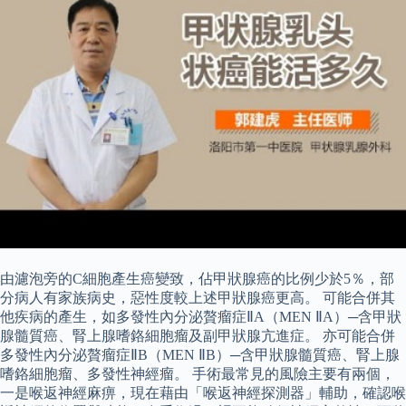
由濾泡旁的C細胞產生癌變致，佔甲狀腺癌的比例少於5％，部
分病人有家族病史，惡性度較上述甲狀腺癌更高。 可能合併其
他疾病的產生，如多發性內分泌贅瘤症ⅡA（MEN ⅡA）─含甲狀
腺髓質癌、腎上腺嗜鉻細胞瘤及副甲狀腺亢進症。 亦可能合併
多發性內分泌贅瘤症ⅡB（MEN ⅡB）─含甲狀腺髓質癌、腎上腺
嗜鉻細胞瘤、多發性神經瘤。 手術最常見的風險主要有兩個，
一是喉返神經麻痹，現在藉由「喉返神經探測器」輔助，確認喉