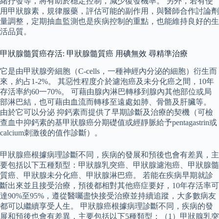
緒抒發等，將有助於穩定控制，減少復發機率。 另外，若有使
用甲狀腺素，規律服藥，評估可能的副作用，與醫師合作討論劑
量調整，定期抽血監測也是疾病控制的重點，也能維持良好的生
活品質。
甲狀腺髓質癌存活: 甲狀腺髓質癌 用碘無效 尋精準治療
它是由甲狀腺旁細胞（C-cells，一種神經內分泌的細胞）衍生而
來，約占1-2%。 其惡性程度介於濾泡癌及未分化癌之間，10年
存活率約60一70%。 可藉由腺內淋巴轉移到腺內其他部位或局
部淋巴結，也可藉由血流而轉移至遠處如肺、骨骼及肝臟等。
由於它可以分泌 抑鈣素而提供了早期診斷及治療的契機（可檢
查血中抑鈣素的基甲狀腺癌分期礎值或經靜脈給予pentagastrin或
calcium刺激後的值作診斷）。
甲狀腺癌根據病理診斷不同，疾病的發展和預後也會有差異，主
要包括以下五種類型：甲狀腺乳突癌、甲狀腺濾泡癌、甲狀腺髓
質癌、甲狀腺未分化癌、甲狀腺淋巴癌。 若能在疾病早期就診
斷出來並且接受治療，預後都相對其他癌症要好，10年存活率可
達90%至95%，遵從醫囑盡快接受治療並持續追蹤，大多數病友
都可以繼續享受人生。 甲狀腺癌根據病理診斷不同，疾病的發
展和預後也會有差異，主要包括以下5種類型：（1）甲狀腺乳突