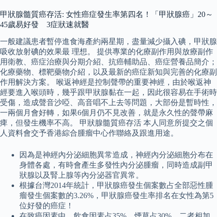
甲狀腺髓質癌存活: 女性癌症發生率第四名！「甲狀腺癌」20～
45歲易好發 3症狀速就醫
一般建議患者暫停進食海產約兩星期，盡量減少攝入碘，甲狀腺
吸收放射碘的效果最 理想。 提供專業的化療副作用與放療副作
用衛教、癌症治療與分期介紹、抗癌輔助品、癌症營養品簡介；
化療藥物、標靶藥物介紹，以及最新的癌症新知與完善的化療副
作用解決方案。 喉返神經是控制聲帶的重要神經，由於喉返神
經要進入喉頭時，幾乎跟甲狀腺黏在一起，因此很容易在手術時
受傷，造成聲音沙啞、高音唱不上去等問題，大部份是暫時性，
一兩個月會好轉，如果6個月仍不見改善，就是永久性的聲帶麻
痺，但發生機率不高。 甲狀腺髓質癌存活 本人同意所提交之個
人資料會交予香港綜合腫瘤中心作聯絡及跟進用途。
因為是神經內分泌細胞異常造成，神經內分泌細胞分布在
身體各處，有時會產生多發性內分泌腫瘤，同時造成副甲
狀腺以及腎上腺等內分泌器官異常。
根據台灣2014年統計，甲狀腺癌發生個案數占全部惡性腫
瘤發生個案數的3.26%，甲狀腺癌發生率排名在女性為第5
位好發的癌症！
在致癌因素中，飲食因素占35%，煙草占30%，二者相加