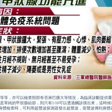
等等，亦可以檢查頸部有否淋巴腫大等情況，為臨床診斷提供重
單純的甲狀腺結節，則只有1/10可以透過觸診摸出來，這時候
波應用在身體檢查時，可利用超聲波探測器發出超聲波，當聲波傳到