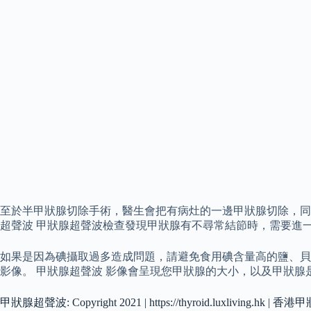
至於半甲狀腺切除手術，醫生會把有病灶的一邊甲狀腺切除，同
超聲波 甲狀腺超聲波檢查發現甲狀腺有不尋常結節時，需要進
如果是因為碘攝取過多造成問題，請避免食用碘含量高的鹽、貝
影像。 甲狀腺超聲波 影像會呈現您甲狀腺的大小，以及甲狀
甲狀腺超聲波: Copyright 2021 | https://thyroid.luxliving.hk | 香港甲