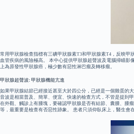
常用甲狀腺檢查指標有三碘甲狀腺素T3和甲狀腺素T4，反映甲狀
血管疾病的風險極高。 本中心提供甲狀腺超聲波及電腦掃瞄影
上為原發性甲狀腺癌，極少數有惡性淋巴瘤及轉移瘤。
甲狀腺超聲波: 甲狀腺機能亢進
如果甲狀腺結節已經接近甚至大於四公分，已經是一個雞蛋的大
音波是相當普及、簡單、便宜、快速的檢查方式，不管是提到甲
在外觀、觸診上有腫塊，要確認甲狀腺是否有結節、囊腫、腫瘤
等，最重要是檢查有否惡性跡象。 患者只須仰臥床上，醫生會