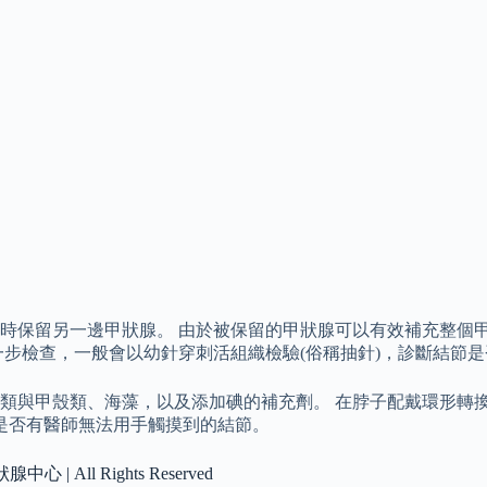
時保留另一邊甲狀腺。 由於被保留的甲狀腺可以有效補充整個甲
一步檢查，一般會以幼針穿刺活組織檢驗(俗稱抽針)，診斷結節
類與甲殼類、海藻，以及添加碘的補充劑。 在脖子配戴環形轉
腺是否有醫師無法用手觸摸到的結節。
狀腺中心 | All Rights Reserved