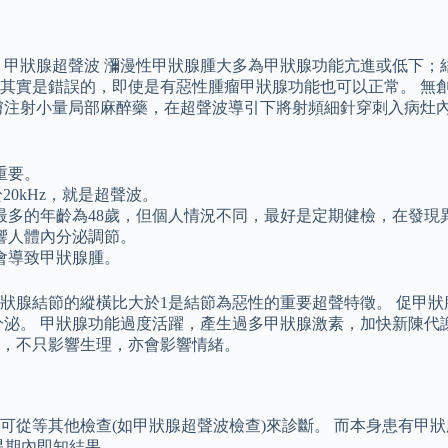
 甲狀腺超聲波 瀰漫性甲狀腺腫大多為甲狀腺功能亢進或低下；
其實是錯誤的，即使是有惡性腫瘤甲狀腺功能也可以正常。 無創
膚注射小量局部麻醉藥，在超聲波導引下將射頻細針穿刺入病灶
重要。
20kHz，就是超聲波。
最多的年齡為48歲，但個人情況不同，最好是定期健檢，在發現
響人體內分泌調節。
會導致甲狀腺腫。
 甲狀腺結節的縱橫比大於1是結節為惡性的重要超聲特徵。 促甲
分泌。 甲狀腺功能過度活躍，產生過多甲狀腺激素，加快新陳代
，不只影響生理，亦會影響情緒。
可從等其他檢查(如甲狀腺超聲波檢查)來診斷。 而本身患有甲
星期內即知結果。