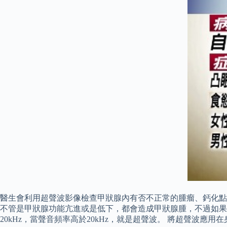
醫生會利用超聲波影像檢查甲狀腺內有否不正常的腫瘤、鈣化點
不管是甲狀腺功能亢進或是低下，都會造成甲狀腺腫，不過如果是
20kHz，當聲音頻率高於20kHz，就是超聲波。 將超聲