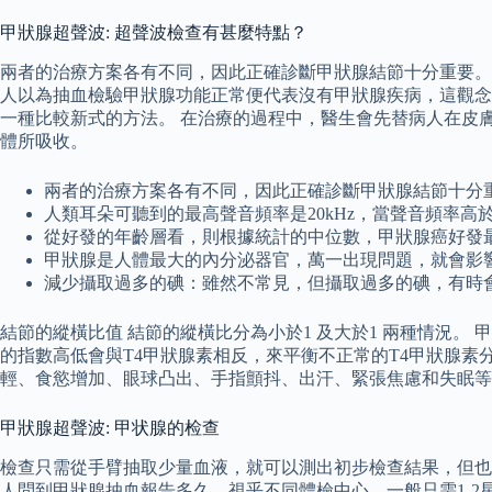
甲狀腺超聲波: 超聲波檢查有甚麼特點？
兩者的治療方案各有不同，因此正確診斷甲狀腺結節十分重要。
人以為抽血檢驗甲狀腺功能正常便代表沒有甲狀腺疾病，這觀念
一種比較新式的方法。 在治療的過程中，醫生會先替病人在皮
體所吸收。
兩者的治療方案各有不同，因此正確診斷甲狀腺結節十分
人類耳朵可聽到的最高聲音頻率是20kHz，當聲音頻率高於
從好發的年齡層看，則根據統計的中位數，甲狀腺癌好發
甲狀腺是人體最大的內分泌器官，萬一出現問題，就會影
減少攝取過多的碘：雖然不常見，但攝取過多的碘，有時
結節的縱橫比值 結節的縱橫比分為小於1 及大於1 兩種情況。
的指數高低會與T4甲狀腺素相反，來平衡不正常的T4甲狀腺素
輕、食慾增加、眼球凸出、手指顫抖、出汗、緊張焦慮和失眠等
甲狀腺超聲波: 甲状腺的检查
檢查只需從手臂抽取少量血液，就可以測出初步檢查結果，但也
人問到甲狀腺抽血報告多久，視乎不同體檢中心，一般只需1-2