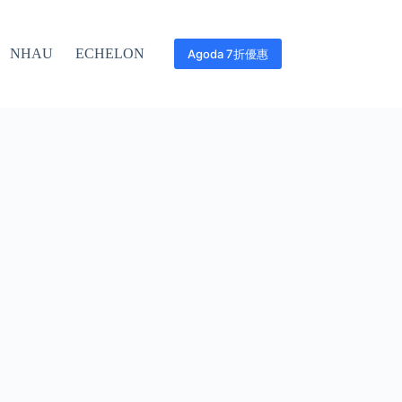
NHAU
ECHELON
Agoda 7折優惠