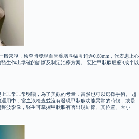
一般來說，檢查時發現血管璧增厚幅度超過0.68mm，代表患上心
醫生作出準確的診斷及制定治療方案。 惡性甲狀腺腫瘤9成半以
上非常非常明顯，為了美觀的考量，當然也可以選擇手術。 超
的運用中，當血液檢查並沒有發現甲狀腺功能異常的時候，或是
超聲波影像，醫生可掌握甲狀腺有否出現結節、其位置、大小