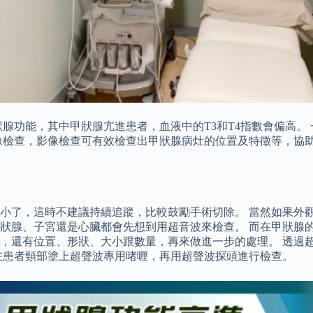
腺功能，其中甲狀腺亢進患者，血液中的T3和T4指數會偏高。 
像檢查，影像檢查可有效檢查出甲狀腺病灶的位置及特徵等，協助
小了，這時不建議持續追蹤，比較鼓勵手術切除。 當然如果外觀
狀腺、子宮還是心臟都會先想到用超音波來檢查。 而在甲狀腺
，還有位置、形狀、大小跟數量，再來做進一步的處理。 透過
在患者頸部塗上超聲波專用啫喱，再用超聲波探頭進行檢查。