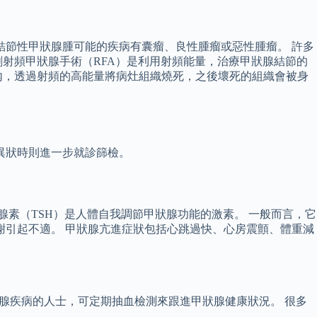
結節性甲狀腺腫可能的疾病有囊瘤、良性腫瘤或惡性腫瘤。 許多
射頻甲狀腺手術（RFA）是利用射頻能量，治療甲狀腺結節的
內，透過射頻的高能量將病灶組織燒死，之後壞死的組織會被身
異狀時則進一步就診篩檢。
狀腺素（TSH）是人體自我調節甲狀腺功能的激素。 一般而言，它
謝引起不適。 甲狀腺亢進症狀包括心跳過快、心房震顫、體重減
狀腺疾病的人士，可定期抽血檢測來跟進甲狀腺健康狀況。 很多