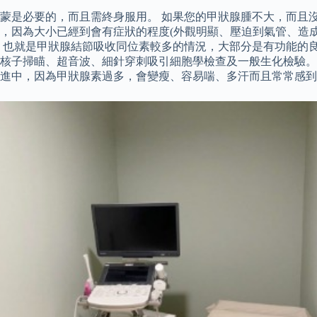
蒙是必要的，而且需終身服用。 如果您的甲狀腺腫不大，而且
節，因為大小已經到會有症狀的程度(外觀明顯、壓迫到氣管、造
，也就是甲狀腺結節吸收同位素較多的情況，大部分是有功能的良
核子掃瞄、超音波、細針穿刺吸引細胞學檢查及一般生化檢驗。
進中，因為甲狀腺素過多，會變瘦、容易喘、多汗而且常常感到