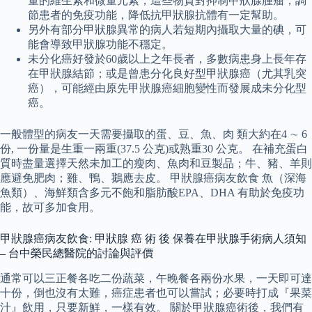
量的維生素和微量元素，這些物質對抑制甲狀腺腫瘤，調
節患者的免疫功能，降低抗甲狀腺抗體有一定幫助。
另外有部分甲狀腺異常的病人若短期內攝取大量的碘，可
能會導致甲狀腺功能不穩定。
未分化癌好發於60歲以上之年長者，多數病患身上長年存
在甲狀腺結節；或是曾患分化良好型甲狀腺癌（尤其乳突
癌），可能經由原先甲狀腺癌細胞變性而發展成未分化型
癌。
一般體型的病友一天需要攝取的蛋、豆、魚、肉 類大約在4 ∼ 6
份, 一份量是生重一兩重(37.5 公克)或熟重30 公克。 在補充蛋白
質時盡量選擇天然未加工的瘦肉、魚肉和豆製品；牛、豬、羊則
應避免肥肉；雞、鴨、鵝應去皮。 甲狀腺癌病友飲食 魚（深海
魚類）、海鮮類含多元不飽和脂肪酸EPA、DHA 有助於免疫功
能，故可多加食用。
甲狀腺癌病友飲食: 甲狀腺 癌 術 後 保養在甲狀腺手術病人須知
– 台中榮民總醫院的討論與評價
通常可以三正餐各吃二份蔬菜，午晚餐各兩份水果，一天即可達
十份，倒也沒有太難，癌症患者也可以嘗試；必要時打成『果菜
汁』飲用，只要新鮮，一樣有效。 關於甲狀腺癌術後，我們有