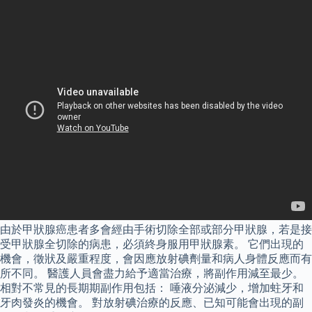
由於甲狀腺癌患者多會經由手術切除全部或部分甲狀腺，若是接
受甲狀腺全切除的病患，必須終身服用甲狀腺素。 它們出現的
機會，徵狀及嚴重程度，會因應放射碘劑量和病人身體反應而有
所不同。 醫護人員會盡力給予適當治療，將副作用減至最少。
相對不常見的長期期副作用包括： 唾液分泌減少，增加蛀牙和
牙肉發炎的機會。 對放射碘治療的反應、已知可能會出現的副