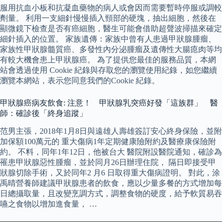
服用抗血小板和抗凝血藥物的病人或會因而需要暫時停服或調較
劑量。 利用一支細針慢慢插入頸部的硬塊，抽出細胞，然後在
顯微鏡下檢查是否有癌細胞，醫生可能會借助超聲波掃描來確定
細針插入的位置。 家族遺傳：家族中曾有人患過甲狀腺腫瘤、
家族性甲狀腺髓質癌、多發性內分泌腫瘤及遺傳性大腸瘜肉等均
有較大機會患上甲狀腺癌。 為了提供您最佳的服務品質，本網
站會透過使用 Cookie 紀錄與存取您的瀏覽使用紀錄，如您繼續
瀏覽本網站，表示您同意我們的Cookie 紀錄。
甲狀腺癌病友飲食: 注意！ 甲狀腺乳突癌好發「這族群」 醫
師：確診後「終身追蹤」
范男主張，2018年1月8日與遠雄人壽雄簽訂安心終身保險，並附
加保額100萬元的 重大傷病1年定期健康險附約及醫療康保險附
約。 不料，同年1年12日，他被台大 醫院附設醫院通知，確診為
罹患甲狀腺惡性腫瘤，並於同月26日辦理住院， 隔日即接受甲
狀腺切除手術，又於同年2 月6 日取得重大傷病證明。 對此，涂
禹晴營養師建議甲狀腺患者的飲食，應以少量多餐的方式增加每
日總攝取量，且改變烹調方式，調整食物的硬度，給予軟質易吞
嚥之食物以增加進食量， …