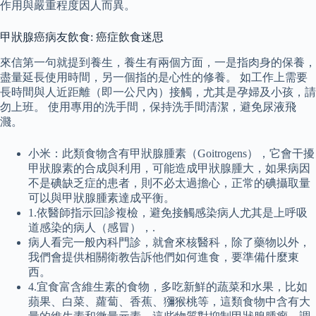
作用與嚴重程度因人而異。
甲狀腺癌病友飲食: 癌症飲食迷思
來信第一句就提到養生，養生有兩個方面，一是指肉身的保養，
盡量延長使用時間，另一個指的是心性的修養。 如工作上需要
長時間與人近距離（即一公尺內）接觸，尤其是孕婦及小孩，請
勿上班。 使用專用的洗手間，保持洗手間清潔，避免尿液飛
濺。
小米：此類食物含有甲狀腺腫素（Goitrogens），它會干擾
甲狀腺素的合成與利用，可能造成甲狀腺腫大，如果病因
不是碘缺乏症的患者，則不必太過擔心，正常的碘攝取量
可以與甲狀腺腫素達成平衡。
1.依醫師指示回診複檢，避免接觸感染病人尤其是上呼吸
道感染的病人（感冒），.
病人看完一般內科門診，就會來核醫科，除了藥物以外，
我們會提供相關衛教告訴他們如何進食，要準備什麼東
西。
4.宜食富含維生素的食物，多吃新鮮的蔬菜和水果，比如
蘋果、白菜、蘿蔔、香蕉、獼猴桃等，這類食物中含有大