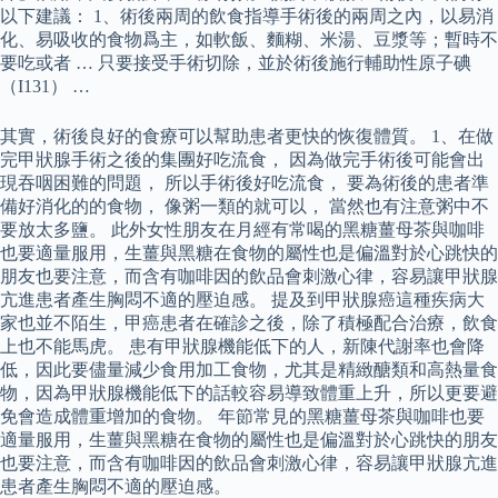
以下建議： 1、術後兩周的飲食指導手術後的兩周之內，以易消
化、易吸收的食物爲主，如軟飯、麵糊、米湯、豆漿等；暫時不
要吃或者 … 只要接受手術切除，並於術後施行輔助性原子碘
（I131） …
其實，術後良好的食療可以幫助患者更快的恢復體質。 1、在做
完甲狀腺手術之後的集團好吃流食， 因為做完手術後可能會出
現吞咽困難的問題， 所以手術後好吃流食， 要為術後的患者準
備好消化的的食物， 像粥一類的就可以， 當然也有注意粥中不
要放太多鹽。 此外女性朋友在月經有常喝的黑糖薑母茶與咖啡
也要適量服用，生薑與黑糖在食物的屬性也是偏溫對於心跳快的
朋友也要注意，而含有咖啡因的飲品會刺激心律，容易讓甲狀腺
亢進患者產生胸悶不適的壓迫感。 提及到甲狀腺癌這種疾病大
家也並不陌生，甲癌患者在確診之後，除了積極配合治療，飲食
上也不能馬虎。 患有甲狀腺機能低下的人，新陳代謝率也會降
低，因此要儘量減少食用加工食物，尤其是精緻醣類和高熱量食
物，因為甲狀腺機能低下的話較容易導致體重上升，所以更要避
免會造成體重增加的食物。 年節常見的黑糖薑母茶與咖啡也要
適量服用，生薑與黑糖在食物的屬性也是偏溫對於心跳快的朋友
也要注意，而含有咖啡因的飲品會刺激心律，容易讓甲狀腺亢進
患者產生胸悶不適的壓迫感。