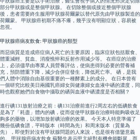
甲狀腺癌主要是以手術治療，醫生會視乎病人的情況邢決定切除
部分甲狀腺或是整個甲狀腺。 在切除整個或接近整個甲狀腺
後，患者需要終生服用甲狀腺荷爾蒙以替代原先由甲狀腺製造的
荷爾蒙。 甲狀腺癌初期不痛不癢，幾乎沒有明顯症狀，容易被
忽視。
甲狀腺癌病友飲食: 甲狀腺癌的類型
而惡病質是造成癌症病人死亡的主要原因，臨床症狀包括厭食、
體重減輕、貧血、消瘦憔悴和反射作用減少等。 在癌症的治療
上，必須儘早由專業人員營養評估，使病患得到必要的營養補
充，預防體重下降，減少合併症發生，降低死亡率。 硒，是我
們人體中消除自由基很重要的一種酵素上的成分。 在日本曾有
一個研究比較美日兩國乳癌婦女與健康婦女血液中硒的濃度，同
時也觀察她們自食物中攝取的硒與血液中硒濃度是否相關？
進行碘131放射治療之前：碘131治療前進行2周左右的低碘飲食
是為了「耗盡」體內的碘，從而促使甲狀腺在治療時能夠吸收足
夠多的藥物，以增加放射碘治療的效果。 今天本人特意準備了
幾份低碘食譜，平時版本（時間為先）和周末版本（質量為
先），即使對於沒有甲狀腺問題的人來說，也是很有借鑒意義
的。 甲狀腺癌病友飲食 蘇醫生表示甲亢絕對有機會能斷尾，而