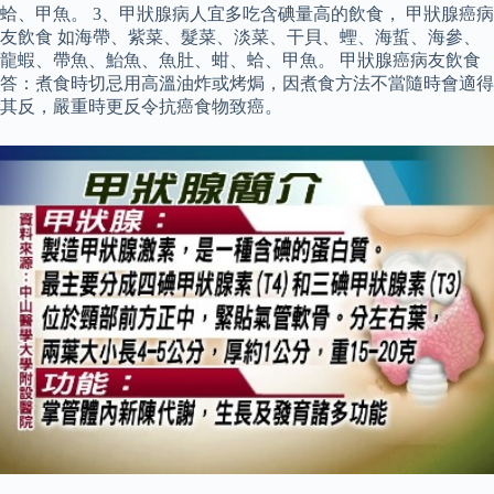
蛤、甲魚。 3、甲狀腺病人宜多吃含碘量高的飲食， 甲狀腺癌病
友飲食 如海帶、紫菜、髮菜、淡菜、干貝、蟶、海蜇、海參、
龍蝦、帶魚、鮐魚、魚肚、蚶、蛤、甲魚。 甲狀腺癌病友飲食
答：煮食時切忌用高溫油炸或烤焗，因煮食方法不當隨時會適得
其反，嚴重時更反令抗癌食物致癌。