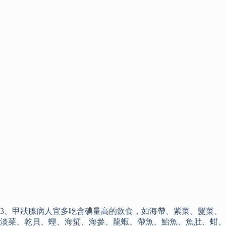
3、甲狀腺病人宜多吃含碘量高的飲食，如海帶、紫菜、髮菜、
淡菜、乾貝、蟶、海蜇、海參、龍蝦、帶魚、鮐魚、魚肚、蚶、