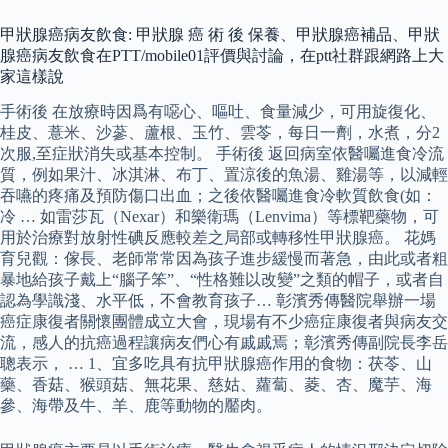
甲狀腺癌病友飲食: 甲狀腺 癌 術 後 保養、甲狀腺癌補品、甲狀
腺癌病友飲食在PTT/mobile01評價與討論，在ptt社群跟網路上大
家這樣說
手術後 在放療時因爲有噁心、嘔吐、食量減少，可用旋復化、
桂皮、薏米、沙蔘、蘆根、玉竹、雲苓，每日一劑，水煮，分2
次服,至症狀消失或基本控制。 手術後 返回病室依醫囑進食冷流
質，例如果汁、冰淇淋、布丁、置涼後的魚湯、雞湯等，以減輕
吞嚥的疼痛及預防傷口出血；之後依醫囑進食冷軟質飲食(如：
冷 … 如雷莎瓦（Nexar）和樂衛瑪（Lenvima）等標靶藥物，可
用於治療對放射性碘反應較差之局部或轉移性甲狀腺癌。 花媽
育兒觀：傢長、老師常常因為孩子進步緩慢而著急，由此或者粗
暴地給孩子戴上“腦子笨”、“性格難以改變”之類的帽子，或者自
認為學識淺、水平低，不會教育孩子… 彰濱秀傳醫院舉辦一場
癌症康復者關懷團體成立大會，現場有不少癌症康復者與病友交
流，感人的抗癌過程讓病友們心有戚戚焉；彰濱秀傳副院長李岳
聰表示， … 1、宜多吃具有抗甲狀腺癌作用的食物：茯苓、山
藥、香菇、猴頭菇、無花果、慈姑、蘿蔔、菱、杏、魔芋、海
參、海帶及牛、羊、鹿等動物的靨肉。