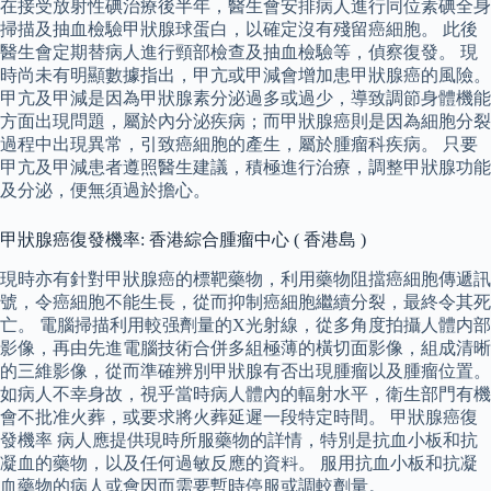
在接受放射性碘治療後半年，醫生會安排病人進行同位素碘全身
掃描及抽血檢驗甲狀腺球蛋白，以確定沒有殘留癌細胞。 此後
醫生會定期替病人進行頸部檢查及抽血檢驗等，偵察復發。 現
時尚未有明顯數據指出，甲亢或甲減會增加患甲狀腺癌的風險。
甲亢及甲減是因為甲狀腺素分泌過多或過少，導致調節身體機能
方面出現問題，屬於內分泌疾病；而甲狀腺癌則是因為細胞分裂
過程中出現異常，引致癌細胞的產生，屬於腫瘤科疾病。 只要
甲亢及甲減患者遵照醫生建議，積極進行治療，調整甲狀腺功能
及分泌，便無須過於擔心。
甲狀腺癌復發機率: 香港綜合腫瘤中心 ( 香港島 )
現時亦有針對甲狀腺癌的標靶藥物，利用藥物阻擋癌細胞傳遞訊
號，令癌細胞不能生長，從而抑制癌細胞繼續分裂，最終令其死
亡。 電腦掃描利用較强劑量的X光射線，從多角度拍攝人體内部
影像，再由先進電腦技術合併多組極薄的橫切面影像，組成清晰
的三維影像，從而準確辨別甲狀腺有否出現腫瘤以及腫瘤位置。
如病人不幸身故，視乎當時病人體內的輻射水平，衛生部門有機
會不批准火葬，或要求將火葬延遲一段特定時間。 甲狀腺癌復
發機率 病人應提供現時所服藥物的詳情，特別是抗血小板和抗
凝血的藥物，以及任何過敏反應的資料。 服用抗血小板和抗凝
血藥物的病人或會因而需要暫時停服或調較劑量。