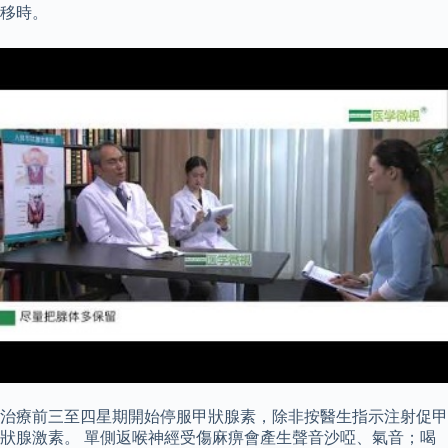
移時。
治療前三至四星期開始停服甲狀腺素，除非按醫生指示注射促甲
狀腺激素。 單側返喉神經受傷麻痹會產生聲音沙啞、氣音；喝