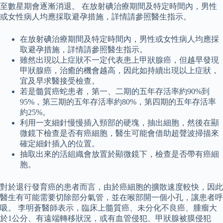
至數星期會逐漸消退。 在放射碘治療期間及特定時間內，男性
或女性病人均應採取避孕措施，詳情請參照醫生指示。
在放射碘治療期間及特定時間內，男性或女性病人均應採
取避孕措施，詳情請參照醫生指示。
雖然出現以上症狀不一定代表患上甲狀腺癌，但越早發現
甲狀腺癌，治癒的機會越高，因此如持續出現以上症狀，
宜及早求醫接受檢查。
若是髓質癌蛇患者，第一、二期的五年存活率約90%到
95%，第三期的五年存活率約80%，第四期的五年存活率
約25%。
利用一支細針慢慢插入頸部的硬塊，抽出細胞，然後在顯
微鏡下檢查是否有癌細胞，醫生可能會借助超聲波掃描來
確定細針插入的位置。
抽取出來的活組織會放置於顯微鏡下，檢查是否帶有癌細
胞。
對於退行發育癌的患者而言，由於癌細胞的擴散速度較快，因此
醫生有可能需要切除部分氣管，並在喉部開一個小孔，讓患者呼
吸。 李明蒼醫師表示，臨床上髓質癌、未分化不良癌、腫瘤大
於1公分、有遠端轉移狀況，或有血管侵犯、甲狀腺被膜侵犯