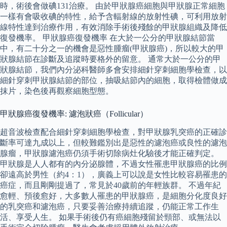
時，術後會做碘131治療。 由於甲狀腺癌細胞與甲狀腺正常細胞
一樣有會吸收碘的特性，給予含輻射線的放射性碘，可利用放射
線特性達到治療作用，有效消除手術後殘餘的甲狀腺組織及降低
復發機率。 甲狀腺癌復發機率 在大於一公分的甲狀腺結節當
中，有二十分之一的機會是惡性腫瘤(甲狀腺癌)，所以較大的甲
狀腺結節在診斷及追蹤時要格外的留意。 通常大於一公分的甲
狀腺結節，我們內分泌科醫師多會安排細針穿刺細胞學檢查，以
細針穿刺甲狀腺結節的部位，抽吸結節內的細胞，取得檢體做成
抹片，染色後再觀察細胞型態。
甲狀腺癌復發機率: 濾泡狀癌（Follicular）
超音波檢查配合細針穿刺細胞學檢查，對甲狀腺乳突癌的正確診
斷率可達九成以上，但較難鑑別出是惡性的濾泡癌或良性的濾泡
腺瘤，甲狀腺濾泡癌仍須手術切除病灶化驗後才能正確判定。
甲狀腺是人人都有的內分泌腺體，不過女性罹患甲狀腺癌的比例
卻遠高於男性（約4：1），廣義上可以說是女性比較容易罹患的
癌症，而且剛剛提過了，常見於40歲前的年輕族群。 不過年紀
愈輕、預後愈好，大多數人罹患的甲狀腺癌，是細胞分化度良好
的乳突癌和濾泡癌，只要妥善治療持續追蹤，仍能正常工作生
活、享受人生。 如果手術後仍有癌細胞殘留於頸部、或無法以