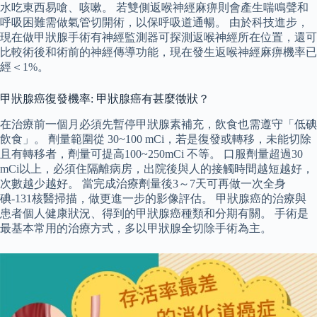
水吃東西易嗆、咳嗽。 若雙側返喉神經麻痹則會產生喘鳴聲和
呼吸困難需做氣管切開術，以保呼吸道通暢。 由於科技進步，
現在做甲狀腺手術有神經監測器可探測返喉神經所在位置，還可
比較術後和術前的神經傳導功能，現在發生返喉神經麻痹機率已
經＜1%。
甲狀腺癌復發機率: 甲狀腺癌有甚麼徵狀？
在治療前一個月必須先暫停甲狀腺素補充，飲食也需遵守「低碘
飲食」。 劑量範圍從 30~100 mCi，若是復發或轉移，未能切除
且有轉移者，劑量可提高100~250mCi 不等。 口服劑量超過30
mCi以上，必須住隔離病房，出院後與人的接觸時間越短越好，
次數越少越好。 當完成治療劑量後3～7天可再做一次全身
碘-131核醫掃描，做更進一步的影像評估。 甲狀腺癌的治療與
患者個人健康狀況、得到的甲狀腺癌種類和分期有關。 手術是
最基本常用的治療方式，多以甲狀腺全切除手術為主。