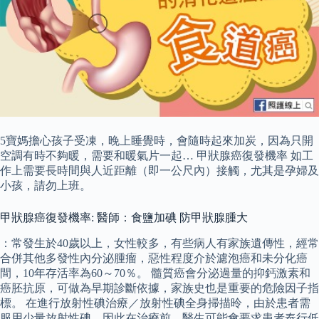
5寶媽擔心孩子受凍，晚上睡覺時，會隨時起來加炭，因為只開
空調有時不夠暖，需要和暖氣片一起… 甲狀腺癌復發機率 如工
作上需要長時間與人近距離（即一公尺內）接觸，尤其是孕婦及
小孩，請勿上班。
甲狀腺癌復發機率: 醫師：食鹽加碘 防甲狀腺腫大
：常發生於40歲以上，女性較多，有些病人有家族遺傳性，經常
合併其他多發性內分泌腫瘤，惡性程度介於濾泡癌和未分化癌
間，10年存活率為60～70％。 髓質癌會分泌過量的抑鈣激素和
癌胚抗原，可做為早期診斷依據，家族史也是重要的危險因子指
標。 在進行放射性碘治療／放射性碘全身掃描昤，由於患者需
服用少量放射性碘，因此在治療前，醫生可能會要求患者奉行低