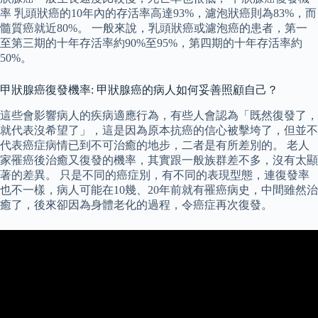
率 乳頭狀癌的10年內的存活率高達93%，濾泡狀癌則為83%，而
髓質癌就近80%。 一般來說，乳頭狀癌或濾泡癌的患者，第一
至第三期的十年存活率約90%至95%，第四期的十年存活率約
50%。
甲狀腺癌復發機率: 甲狀腺癌的病人如何妥善照顧自己？
這些會影響病人的疾病適應行為，有些人會認為「既然復發了，
就代表沒希望了」，這是因為原本抗癌的信心被擊垮了，但並不
代表癌症病情已到不可治癒的地步，二者是有所差別的。 老人
家罹癌後治癒又復發的機率，其實跟一般族群差不多，沒有太顯
著的差異。 只是不同的癌症別，有不同的表現型態，連復發率
也不一樣，病人可能在10幾、20年前就有罹癌病史，中間雖然治
癒了，後來卻因為身體老化的過程，令癌症再次復發。