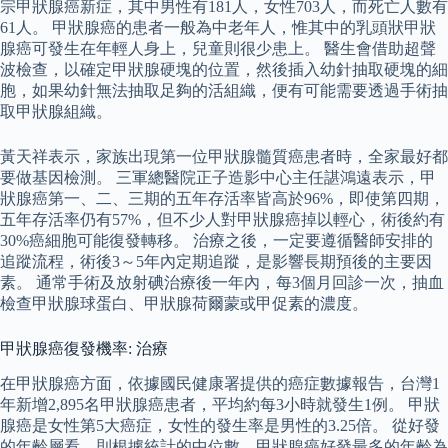
宗甲狀腺癌新症，其中男性有181人，女性703人，而死亡人數有
61人。 甲狀腺癌的患者一般為中老年人，惟其中的乳頭狀甲狀
腺癌可發生在年輕人身上，兒童則很少患上。 醫生會借助超聲
波檢查，以確定甲狀腺硬塊的位置，然後插入幼針抽取硬塊的細
胞，如果幼針無法抽取足夠的活組織，便有可能需要透過手術抽
取甲狀腺組織。
黃天祥表示，家族出現第一位甲狀腺髓質癌患者時，全家最好都
要做基因檢測。 三軍總醫院正子造影中心主任諶鴻遠表示，甲
狀腺癌第一、二、三期的五年存活率皆高於96%，即使第四期，
五年存活率仍有57%，但不少人對甲狀腺癌掉以輕心，術後約有
30%癌細胞可能復發轉移。 治療之後，一定要遵循醫師安排的
追蹤流程，術後3～5年內定期追蹤，是影響長期預後的主要因
素。 通常手術及放射碘治療後一年內，每3個月回診一次，抽血
檢查甲狀腺球蛋白、甲狀腺荷爾蒙或甲促素的濃度。
甲狀腺癌復發機率: 治療
在甲狀腺癌方面，依據國民健康署提供的癌症數據報告，台灣1
年新增2,895名甲狀腺癌患者，平均約每3小時就發生1例。 甲狀
腺癌是女性第5大癌症，女性的發生率是男性的3.25倍。 從好發
的年齡層看，則根據統計的中位數，甲狀腺癌好發最多的年齡為