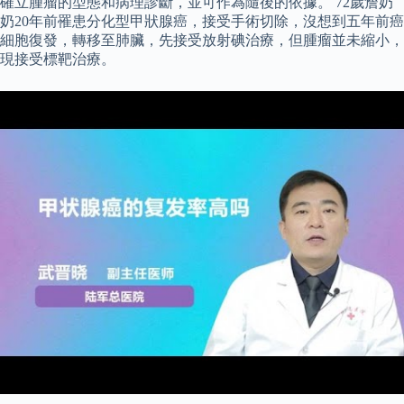
確立腫瘤的型態和病理診斷，並可作為隨後的依據。 72歲詹奶
奶20年前罹患分化型甲狀腺癌，接受手術切除，沒想到五年前癌
細胞復發，轉移至肺臟，先接受放射碘治療，但腫瘤並未縮小，
現接受標靶治療。