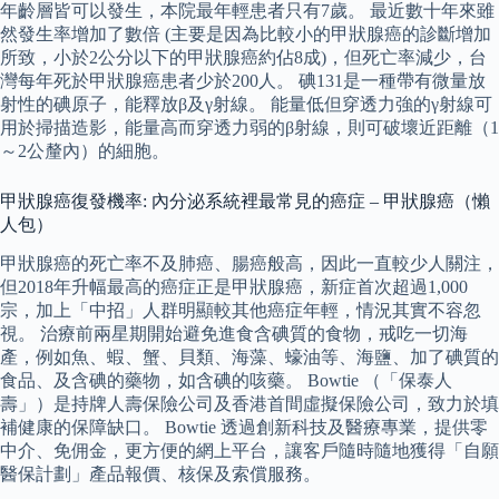
年齡層皆可以發生，本院最年輕患者只有7歲。 最近數十年來雖
然發生率增加了數倍 (主要是因為比較小的甲狀腺癌的診斷增加
所致，小於2公分以下的甲狀腺癌約佔8成)，但死亡率減少，台
灣每年死於甲狀腺癌患者少於200人。 碘131是一種帶有微量放
射性的碘原子，能釋放β及γ射線。 能量低但穿透力強的γ射線可
用於掃描造影，能量高而穿透力弱的β射線，則可破壞近距離（1
～2公釐內）的細胞。
甲狀腺癌復發機率: 內分泌系統裡最常見的癌症 – 甲狀腺癌（懶
人包）
甲狀腺癌的死亡率不及肺癌、腸癌般高，因此一直較少人關注，
但2018年升幅最高的癌症正是甲狀腺癌，新症首次超過1,000
宗，加上「中招」人群明顯較其他癌症年輕，情況其實不容忽
視。 治療前兩星期開始避免進食含碘質的食物，戒吃一切海
產，例如魚、蝦、蟹、貝類、海藻、蠔油等、海鹽、加了碘質的
食品、及含碘的藥物，如含碘的咳藥。 Bowtie （「保泰人
壽」）是持牌人壽保險公司及香港首間虛擬保險公司，致力於填
補健康的保障缺口。 Bowtie 透過創新科技及醫療專業，提供零
中介、免佣金，更方便的網上平台，讓客戶隨時隨地獲得「自願
醫保計劃」產品報價、核保及索償服務。