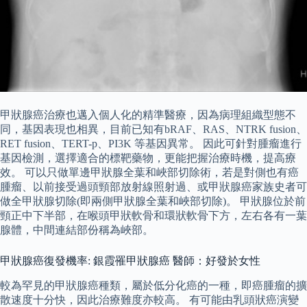
甲狀腺癌治療也邁入個人化的精準醫療，因為病理組織型態不
同，基因表現也相異，目前已知有bRAF、RAS、NTRK fusion、
RET fusion、TERT-p、PI3K 等基因異常。 因此可針對腫瘤進行
基因檢測，選擇適合的標靶藥物，更能把握治療時機，提高療
效。 可以只做單邊甲狀腺全葉和峽部切除術，若是對側也有癌
腫瘤、以前接受過頭頸部放射線照射過、或甲狀腺癌家族史者可
做全甲狀腺切除(即兩側甲狀腺全葉和峽部切除)。 甲狀腺位於前
頸正中下半部，在喉頭甲狀軟骨和環狀軟骨下方，左右各有一葉
腺體，中間連結部份稱為峽部。
甲狀腺癌復發機率: 銀霞罹甲狀腺癌 醫師：好發於女性
較為罕見的甲狀腺癌種類，屬於低分化癌的一種，即癌腫瘤的擴
散速度十分快，因此治療難度亦較高。 有可能由乳頭狀癌演變