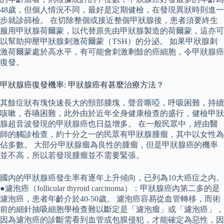
48歲，但個人情況不同，最好是定期健檢，在發現異狀時則進一
步就診篩檢。 在切除整個或接近整個甲狀腺後，患者須要終生
服用甲狀腺荷爾蒙，以代替原先由甲狀腺製造的荷爾蒙，這亦可
以幫助抑壓甲狀腺刺激荷爾蒙（TSH）的分泌。 如果甲狀腺刺
激荷爾蒙處於高水平，有可能會刺激剩餘的癌細胞，令甲狀腺癌
復發。
甲狀腺癌復發機率: 甲狀腺癌有甚麼治療方法？
其餘症狀有塊快速長大的頸部腫塊，聲音嘶啞，呼吸困難，持續
咳嗽，吞嚥困難，此外由於近年全身健康檢查的盛行，健檢甲狀
腺超音波發現的甲狀腺癌也日益增多。 在一般民眾中，經由醫
師的觸診檢查，約十分之一的民眾有甲狀腺腫瘤，其中以女性為
佔多數。 大部分甲狀腺瘤為良性的腫瘤，但是甲狀腺癌的機率
並不高，所以若發現腫瘤並不需要緊張。
國內的甲狀腺癌發生率有逐年上升傾向，已列為10大癌症之內。
●濾泡癌（follicular thyroid carcinoma）：甲狀腺癌內第二多的是
濾泡癌，患者年齡介於40-50歲。 濾泡癌容易從血管轉移，而術
前的細針抽吸細胞學檢查難以斷定是「濾泡瘤」或「濾泡癌」，
因為濾泡癌的診斷需看到血管或包膜侵犯，才能確定為惡性，因