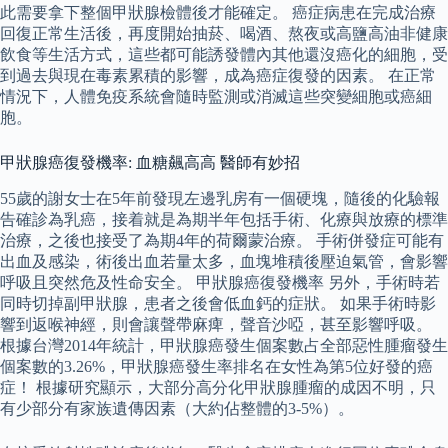
此需要拿下整個甲狀腺檢體後才能確定。 癌症病患在完成治療
回復正常生活後，再度開始抽菸、喝酒、熬夜或高鹽高油非健康
飲食等生活方式，這些都可能誘發體內其他還沒癌化的細胞，受
到過去與現在毒素累積的影響，成為癌症復發的因素。 在正常
情況下，人體免疫系統會隨時監測或消滅這些突變細胞或癌細
胞。
甲狀腺癌復發機率: 血糖飆高高 醫師有妙招
55歲的謝女士在5年前發現左邊乳房有一個硬塊，隨後的化驗報
告確診為乳癌，接着就是為期半年包括手術、化療與放療的標準
治療，之後也接受了為期4年的荷爾蒙治療。 手術併發症可能有
出血及感染，術後出血若量太多，血塊堆積後壓迫氣管，會影響
呼吸且突然危及性命安全。 甲狀腺癌復發機率 另外，手術時若
同時切掉副甲狀腺，患者之後會低血鈣的症狀。 如果手術時影
響到返喉神經，則會讓聲帶麻痺，聲音沙啞，甚至影響呼吸。
根據台灣2014年統計，甲狀腺癌發生個案數占全部惡性腫瘤發生
個案數的3.26%，甲狀腺癌發生率排名在女性為第5位好發的癌
症！ 根據研究顯示，大部分高分化甲狀腺腫瘤的成因不明，只
有少部分有家族遺傳因素（大約佔整體的3-5%）。