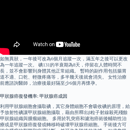
如無異狀，一年後可改為6個月追蹤一次，滿五年之後可以更改
為一年追蹤一次。 碘131的半衰期為8天，停留在人體時間不
長，並不會影響到身體其他正常組織。 暫時的副作用包括腸胃
道不適、口乾、輕微疼痛等，多半幾天後就會消失。 女性治療
前應諮詢醫師，治療後最好隔至少6個月再懷孕。
甲狀腺癌復發機率: 甲狀腺癌成因
利用甲狀腺細胞會攝取碘，其它身體細胞不會吸收碘的原理，給
予放射性碘讓甲狀腺細胞攝取，藉由所釋出β粒子射線殺死殘餘
甲狀腺組織與腫瘤細胞。 多用於乳突癌和濾泡癌術後輔助性治
療或是甲狀腺癌復發或轉移時破壞甲狀腺癌細胞。 手術後方可