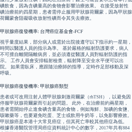
碘飲食，因為含碘量高的食物會影響治療效果。 在接受放射性
碘治療前約四星期，患者需停止服用甲狀腺荷爾蒙，因為甲狀腺
荷爾蒙會阻礙吸收放射性碘而令其失去療效。
甲狀腺癌復發機率: 台灣癌症基金會-FCF
視乎量度結果，部分病人或需於出院後遵守以下指示約一星期，
時間以醫護人員的指示為準。 基於嚴格的輻射防護要求，病人
不可擅自離開隔離病房，並必須遵從醫護人員對輻射防護的指
示。 工作人員會安排輻射檢查，輻射降至安全水平便可以出
院。 如果需臥床，應跟隨治療師的指導，定時作足部移動及深
呼吸。
甲狀腺癌復發機率: 甲狀腺癌類型
患者或可改用注射人體甲狀腺刺激荷爾蒙（rhTSH），以避免因
停服甲狀腺荷爾蒙而引起的問題。 此外，在治療前約兩星期，
患者需開始停止進食碘含量高的食物，例如海鮮、加碘的食鹽、
咳嗽藥等，也要避免吃蛋、芝士或飲用牛奶等，以免影響療效。
甲狀腺癌是本港十大常見癌症，但其死亡率較其他癌症為低。
根據香港醫院管理局癌症資料統計中心的數字，2017年共有884