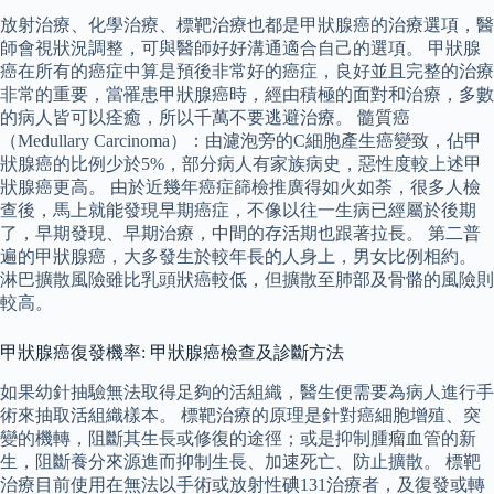
放射治療、化學治療、標靶治療也都是甲狀腺癌的治療選項，醫
師會視狀況調整，可與醫師好好溝通適合自己的選項。 甲狀腺
癌在所有的癌症中算是預後非常好的癌症，良好並且完整的治療
非常的重要，當罹患甲狀腺癌時，經由積極的面對和治療，多數
的病人皆可以痊癒，所以千萬不要逃避治療。 髓質癌
（Medullary Carcinoma）：由濾泡旁的C細胞產生癌變致，佔甲
狀腺癌的比例少於5%，部分病人有家族病史，惡性度較上述甲
狀腺癌更高。 由於近幾年癌症篩檢推廣得如火如荼，很多人檢
查後，馬上就能發現早期癌症，不像以往一生病已經屬於後期
了，早期發現、早期治療，中間的存活期也跟著拉長。 第二普
遍的甲狀腺癌，大多發生於較年長的人身上，男女比例相約。
淋巴擴散風險雖比乳頭狀癌較低，但擴散至肺部及骨骼的風險則
較高。
甲狀腺癌復發機率: 甲狀腺癌檢查及診斷方法
如果幼針抽驗無法取得足夠的活組織，醫生便需要為病人進行手
術來抽取活組織樣本。 標靶治療的原理是針對癌細胞增殖、突
變的機轉，阻斷其生長或修復的途徑；或是抑制腫瘤血管的新
生，阻斷養分來源進而抑制生長、加速死亡、防止擴散。 標靶
治療目前使用在無法以手術或放射性碘131治療者，及復發或轉