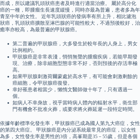
而成，所以建議乳頭狀癌患者及時進行適當治療。 屬於高分化
癌的一種，即腫瘤生長速度緩慢，同時亦最為普遍，患者多為年
青至中年的女性。 近年乳頭狀癌的發病率有所上升，相比濾泡
狀癌，乳頭狀癌擴散至淋巴腺的可能性較大，不過預後較好，治
癒率亦較高，為最普遍的甲狀腺癌。
第二普遍的甲狀腺癌，大多發生於較年長的人身上，男女
比例相約。
甲狀腺癌是非常表淺，悄悄無聲的腫瘤疾病，若能早期發
現、治療，除非細胞型態非常不好，否則預後的存活率極
高。
如果甲狀腺刺激荷爾蒙處於高水平，有可能會刺激剩餘的
癌細胞，令甲狀腺癌復發。
幸好罹患者相當少，懶惰文醫師做十年了，只有遇過一
個。
如病人不幸身故，視乎當時病人體內的輻射水平，衛生部
門有機會不批准火葬，或要求將火葬延遲一段特定時間。
依據年齡標準化發生率，甲狀腺癌已成為國人第九大癌症，女性
的第四大癌症。 甲狀腺癌是內分泌系統最常見的癌症，以女性
為多，女性發生率是男性的3倍，高峯期是35－55歲，但是各個