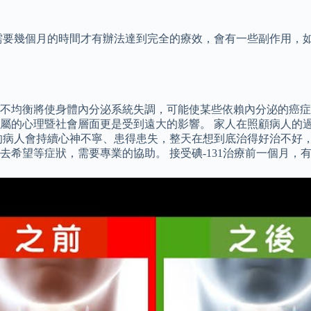
需要幾個月的時間才有辦法達到完全的療效，會有一些副作用，如
不均衡將使身體內分泌系統失調，可能使某些依賴內分泌的癌症
屬的心理暨社會層面更是受到遠大的影響。 家人在照顧病人的
的病人會持續心神不寧、患得患失，整天在想到底治得好治不好
希望等症狀，需要專業的協助。 接受碘-131治療前一個月，