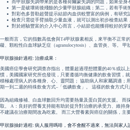
而甲狀腺失調帶來的是各種荷爾蒙失調的問題，如果全身
第一是破壞術後殘餘的少量甲狀腺組織；第二，若有手術
對彩色多普勒超聲提示結節內血供較豐富的病例，有研究
檢查只需從手臂抽取少量血液，就可以測出初步檢查結果，
對於經驗豐富的介入中心而言，小結節也能獲得較好的穿刺
一般而言，它的指數高低會與T4甲狀腺素相反，來平衡不正常的
礙、顆粒性白血球缺乏症（agranulocytosis）、血管
甲狀腺抽針過程: 治療成果：
美國癌症學會研究調查亦指出，體重超過理想體重的40％或以
慣，美國國家研究所也發現，只要遵循均衡健康的飲食習慣，就
積極處理病人的各種身、心、靈問題； 協助病人和家屬調適；用
期一到二週的特殊飲食方式–「低碘飲食」。 這樣的飲食方式只
因為組織修補、白血球數回升均需要熱量及蛋白質的支援。 而
取。 A：良好的營養支持能有助於提升對治療的承受力、維持
不建議在治療期間改為吃素。 而三大營養素與癌症的關係，主
甲狀腺抽針過程: 病人服用嗎啡，會不會醒不過來，無法與家人