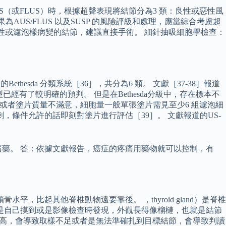
S（或FLUS）時，根據超聲表現將結節分為3 類：良性或惡性風
AUS/FLUS 以及SUSP 的風險評級和處理，應當綜合考慮超
懷疑惡性或濾泡樣病變的結節，建議直接手術。 細針抽吸細胞學檢查：
hesda 分類系統［36］，共分為6 類。 文獻［37-38］報道
已經有了較明確的預判。 但是在Bethesda分級中，存在標本不
含細胞量不足或者塗片質量不滿意，細胞量一般單張塗片需見至少6 組濾泡細
，條件允許的話即刻對塗片進行評估［39］。 文獻報道的US-
藥。 答：依據文獻報告，癌症的疼痛用藥物就可以控制，有
比起其他脊椎動物遠要靠後。 ，thyroid gland）是脊椎
管是自己摸到或是影像檢查時發現，外觀長得像榴槤，也就是結節
度高，會導致取樣不足或者是無法準確扎到目標結節，會導致判讀