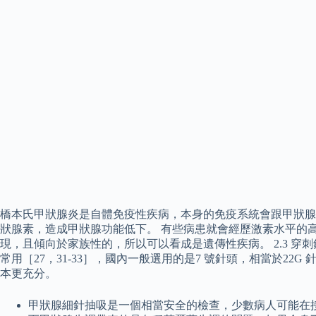
橋本氏甲狀腺炎是自體免疫性疾病，本身的免疫系統會跟甲狀腺
狀腺素，造成甲狀腺功能低下。 有些病患就會經歷激素水平的
現，且傾向於家族性的，所以可以看成是遺傳性疾病。 2.3 穿刺針
常用［27，31-33］，國內一般選用的是7 號針頭，相當於2
本更充分。
甲狀腺細針抽吸是一個相當安全的檢查，少數病人可能在