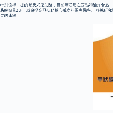
特別值得一提的是反式脂肪酸，目前廣泛用在西點和油炸食品，
肪酸熱量2％，就會提高冠狀動脈心臟病的罹患機率。 根據研
展的速率。