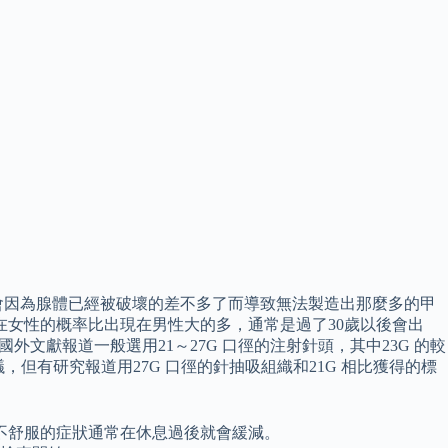
會因為腺體已經被破壞的差不多了而導致無法製造出那麼多的甲
在女性的概率比出現在男性大的多，通常是過了30歲以後會出
國外文獻報道一般選用21～27G 口徑的注射針頭，其中23G 的較
議，但有研究報道用27G 口徑的針抽吸組織和21G 相比獲得的標
不舒服的症狀通常在休息過後就會緩減。