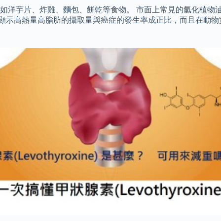
如洋芋片、炸雞、麵包、餅乾等食物。 市面上常見的氫化植物油
究顯示高熱量高脂肪的攝取量與癌症的發生率成正比，而且在動