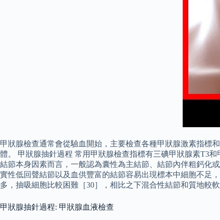
甲狀腺檢查通常會從驗血開始，主要檢查各種甲狀腺激素指標和
體。 甲狀腺抽針過程 常用甲狀腺檢查指標有三碘甲狀腺素T3和甲
結節本身因素而言，一般認為囊性為主結節、結節內伴粗鈣化或
實性低回聲結節以及血供豐富的結節容易出現標本中細胞不足，也
多，抽吸細胞比較困難［30］，相比之下混合性結節和質地較
甲狀腺抽針過程: 甲狀腺血液檢查