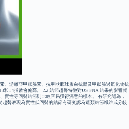
素、游離亞甲狀腺素、抗甲狀腺球蛋白抗體及甲狀腺過氣化物抗
4指數會偏高。 2.2 結節超聲特徵對US-FNA 結果的影響就
、實性等回聲結節則比較容易獲得滿意的標本。 有研究認為，
對於超聲表現為實性低回聲的結節有研究認為這類結節纖維成分較