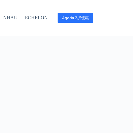
NHAU
ECHELON
Agoda 7折優惠