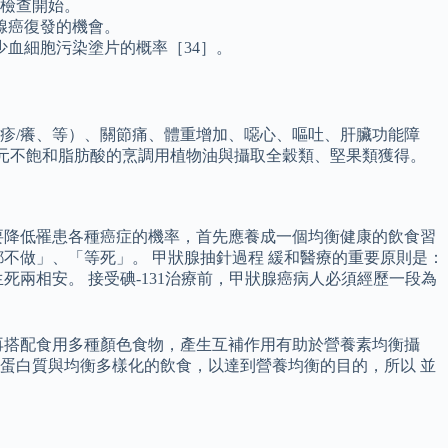
項檢查開始。
腺癌復發的機會。
血細胞污染塗片的概率［34］。
膚疹/癢、等）、關節痛、體重增加、噁心、嘔吐、肝臟功能障
豐富多元不飽和脂肪酸的烹調用植物油與攝取全穀類、堅果類獲得。
要降低罹患各種癌症的機率，首先應養成一個均衡健康的飲食習
不做」、「等死」。 甲狀腺抽針過程 緩和醫療的重要原則是：
兩相安。 接受碘-131治療前，甲狀腺癌病人必須經歷一段為
再搭配食用多種顏色食物，產生互補作用有助於營養素均衡攝
蛋白質與均衡多樣化的飲食，以達到營養均衡的目的，所以 並