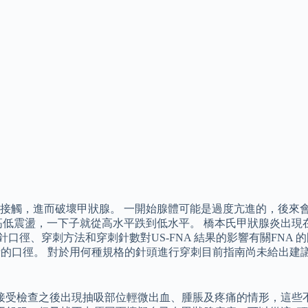
接觸，進而破壞甲狀腺。 一開始腺體可能是過度亢進的，後來
高低震盪，一下子就從高水平跌到低水平。 橋本氏甲狀腺炎出現
口徑、穿刺方法和穿刺針數對US-FNA 結果的影響有關FNA 的
2G 針的口徑。 對於用何種規格的針頭進行穿刺目前指南尚未給出建
接受檢查之後出現抽吸部位輕微出血、腫脹及疼痛的情形，這些