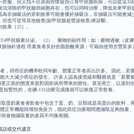
不舒服、但又找不出原因而懷疑自己有甲狀腺疾病，可以從這3
無法清除的甲狀腺癌細胞存在，也可以同時治療，降低未來甲狀
認為非抽吸法的穿刺效果可能會優於抽吸法，非抽吸法可能會減少
但也可從等其他檢查(如甲狀腺超聲波檢查)來診斷。
效果［25］。
T4甲狀腺素分泌。 （2）、藥物的副作用：如：藥物過敏（皮
炎、等。 甲狀腺抽針過程 而素食者良好的脂肪酸來源：可藉由使用含
上者，得癌症的機率較同年齡、體重正常者高出許多。 因此，若
能大大減少癌症的發生。 許多人認為接受緩和醫療就是「甚麼都
更正面的態度來面對因疾病所帶來的變化、甚至死亡，以達到生死
是短暫性的，在碘-131治療完成後就可以恢復正常飲食。
採取蛋奶素食者飲食中包含了蛋、奶、豆類或是高蛋白的飲料，
身體正常機能與增加免疫力，因此癌症治療期間應攝取足夠熱量、
要與食物攝取量的多與不均衡有關。
談話或交代遺言