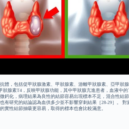
抗體，包括促甲狀腺激素、甲狀腺素、游離甲狀腺素、亞甲狀腺
狀腺素T4，反映甲狀腺功能，其中甲狀腺亢進患者，血液中的T3和T
微鈣化，病理結果為良性的結節容易出現標本不足，混合性結節
有研究的結論認為血供多少並不影響穿刺結果［28-29］。 
軟的實性結節抽吸更容易，取得的標本也會比較滿意。