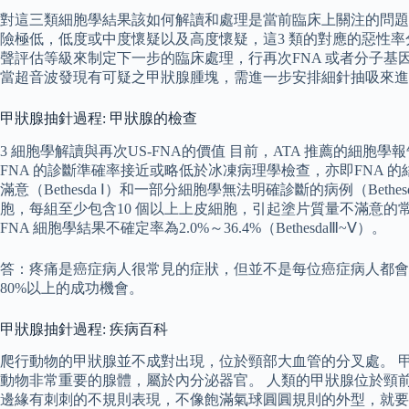
對這三類細胞學結果該如何解讀和處理是當前臨床上關注的問題之。 
險極低，低度或中度懷疑以及高度懷疑，這3 類的對應的惡性率分別為
聲評估等級來制定下一步的臨床處理，行再次FNA 或者分子基因方
當超音波發現有可疑之甲狀腺腫塊，需進一步安排細針抽吸來進
甲狀腺抽針過程: 甲狀腺的檢查
3 細胞學解讀與再次US-FNA的價值 目前，ATA 推薦的細胞學報
FNA 的診斷準確率接近或略低於冰凍病理學檢查，亦即FNA 的結
滿意（Bethesda Ⅰ）和一部分細胞學無法明確診斷的病例（Beth
胞，每組至少包含10 個以上上皮細胞，引起塗片質量不滿意的
FNA 細胞學結果不確定率為2.0%～36.4%（BethesdaⅢ~Ⅴ）。
答：疼痛是癌症病人很常見的症狀，但並不是每位癌症病人都會
80%以上的成功機會。
甲狀腺抽針過程: 疾病百科
爬行動物的甲狀腺並不成對出現，位於頸部大血管的分叉處。 甲狀腺
動物非常重要的腺體，屬於內分泌器官。 人類的甲狀腺位於頸前
邊緣有刺刺的不規則表現，不像飽滿氣球圓圓規則的外型，就要