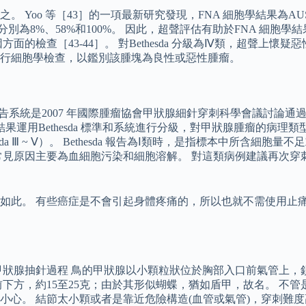
Yoo 等［43］的一項最新研究發現，FNA 細胞學結果為AU
8%、58%和100%。 因此，超聲評估有助於FNA 細胞學結果為
面的檢查［43-44］。 對Bethesda 分級為Ⅳ類，超聲上
行細胞學檢查，以鑑別該腫塊為良性或惡性腫瘤。
告系統是2007 年國際腫瘤協會甲狀腺細針穿刺科學會議討論通過的Bet
果運用Bethesda 標準和系統進行分級，對甲狀腺腫瘤的病理類型
esda Ⅲ ~ Ⅴ）。 Bethesda 報告為Ⅰ類時，是指標本中所
常見原因主要為血細胞污染和細胞溶解。 對這類病例建議再次穿刺
如此。 有些癌症是不會引起身體疼痛的，所以也就不需使用止痛
抽針過程 鳥的甲狀腺以小顆粒狀位於胸部入口前氣管上，鎖骨水平，
下方，約15至25克；由於其形似蝴蝶，猶如盾甲，故名。 不
小心。 結節太小顆或者是靠近危險構造(血管或氣管)，穿刺難