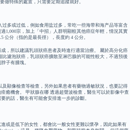
要做特殊的處置，只需要定期追蹤就好。
入过多或过低，例如食用盐过多，常吃一些海带和海产品等富含
過1,000宗，加上「中招」人群明顯較其他癌症年輕，情況其實
2.5 公分（指的是最長徑），長度約 4 公分。
成，所以建議乳頭狀癌患者及時進行適當治療。 屬於高分化癌
相比濾泡狀癌，乳頭狀癌擴散至淋巴腺的可能性較大，不過預後
到脖子有腫塊。
以及顯像檢查等檢查，另外如果患者有藥物過敏狀況，也要記得
痊癒機會。 甲狀腺在哪 透過超聲波檢查，醫生可以於影像中查
需要的話，醫生有可能會安排進一步的診斷。
是亢進或是低下的女性，都會比一般女性更難以懷孕，因此如果有