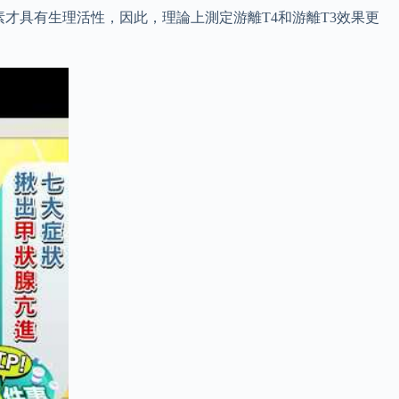
激素才具有生理活性，因此，理論上測定游離T4和游離T3效果更