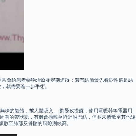
常」，通常會給患者藥物治療並定期追蹤；若有結節會先看良性還是惡
性，就需要進一步手術。
無味的氣體，被人體吸入。 劉晏孜提醒，使用電暖器等電器用
腺周圍的帶狀肌，有機會擴散至附近淋巴結，但並未擴散至其他遠
但擴散至肺部及骨骼的風險則較高。