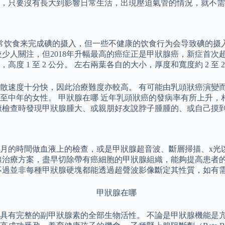
，只要沒有長大到影響日常生活，出現壓迫氣管的情況，就不需
常饮食来完成碘的摄入，但一些不健康的饮食行为会导致碘的摄
少人關注，但2018年升幅最高的癌症正是甲狀腺癌，新症首次超
，高度 1 至 2 公分。 左右兩葉各自的大小，厚度和寬度約 2 至 
散速度十分快，因此治療難度亦較高。 有可能由乳頭狀癌演變而
至中年的女性。 甲狀腺在哪 近年乳頭狀癌的發病率有所上升，
康檢查時發現甲狀腺腫大、或親朋好友說脖子腫腫的、或自己摸
月的時間做血液上的檢查，或是甲狀腺超音波、斷層掃描、x光
線治療方案，盡早切除帶有癌細胞的甲狀腺組織，能夠提高患者的
不過並非每種甲狀腺硬塊都能透過超聲波影像斷定其性質，如有
依然具有完整的副甲狀腺素的全部生物活性。 不論是甲狀腺機能