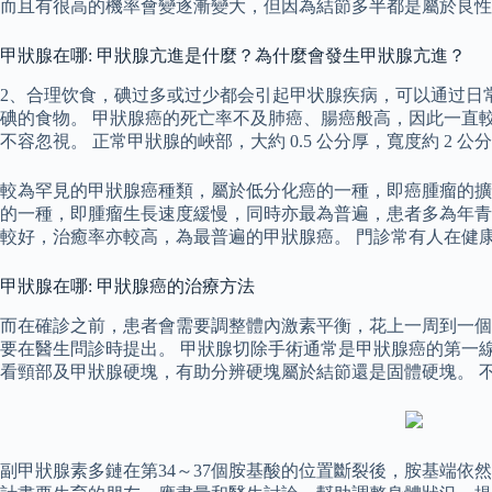
而且有很高的機率會變逐漸變大，但因為結節多半都是屬於良性
甲狀腺在哪: 甲狀腺亢進是什麼？為什麼會發生甲狀腺亢進？
2、合理饮食，碘过多或过少都会引起甲状腺疾病，可以通过日
碘的食物。 甲狀腺癌的死亡率不及肺癌、腸癌般高，因此一直較
不容忽視。 正常甲狀腺的峽部，大約 0.5 公分厚，寬度約 2 公分
較為罕見的甲狀腺癌種類，屬於低分化癌的一種，即癌腫瘤的擴
的一種，即腫瘤生長速度緩慢，同時亦最為普遍，患者多為年青
較好，治癒率亦較高，為最普遍的甲狀腺癌。 門診常有人在健
甲狀腺在哪: 甲狀腺癌的治療方法
而在確診之前，患者會需要調整體內激素平衡，花上一周到一個
要在醫生問診時提出。 甲狀腺切除手術通常是甲狀腺癌的第一
看頸部及甲狀腺硬塊，有助分辨硬塊屬於結節還是固體硬塊。 
副甲狀腺素多鏈在第34～37個胺基酸的位置斷裂後，胺基端