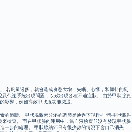
。 若劑量過多，就會造成食慾大增、失眠、心悸，和顫抖的副
泌及代謝系統出現問題，以致出現各種不適症狀。 由於甲狀腺負
的影響，例如導致甲狀腺功能減退。
的範疇。 甲狀腺激素分泌的調節是通過下視丘-垂體-甲狀腺軸
波來檢查。 而在甲狀腺的運用中，當血液檢查並沒有發現甲狀腺
進一步的處理。 甲狀腺結節只有很少數的情況下會自己消失，