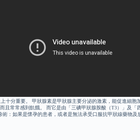
造上十分重要。 甲狀腺素是甲狀腺主要分泌的激素，能促進細胞
且常常感到飢餓。 而它是由「三碘甲狀腺胺酸（T3）」及「四碘
腺切除術：如果是懷孕的患者，或者是無法承受口服抗甲狀線藥物