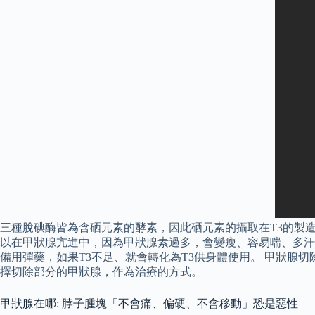
三種脫碘酶皆為含硒元素的酵素，因此硒元素的攝取在T3的製
以在甲狀腺亢進中，因為甲狀腺素過多，會變瘦、容易喘、多汗而
備用彈藥，如果T3不足、就會轉化為T3供身體使用。 甲狀
擇切除部分的甲狀腺，作為治療的方式。
甲狀腺在哪: 脖子腫塊「不會痛、偏硬、不會移動」恐是惡性