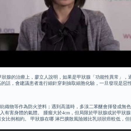
05公克。 甲狀腺的治療上，廖立人說明，如果是甲狀腺「功能性異
高的話，會建議患者進行細針穿刺抽取細胞化驗，一旦發現是惡
紡織物等作為防火塗料；遇到高溫時，多溴二苯醚會揮發成無色
入有害身體的氣體。 腫瘤大於4cm，但局限於甲狀腺或於甲狀
男女比例相約。 甲狀腺在哪 淋巴擴散風險雖比乳頭狀癌較低，