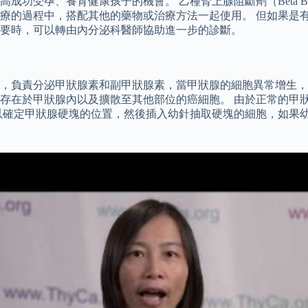
功受孕、養育健康孩子的機會。 乙種腎上腺阻斷劑（Beta Bl
療的過程中，搭配其他的藥物或治療方法一起使用。 但如果是有
要時，可以轉由內分泌科醫師協助進一步的診斷。
織，負責分泌甲狀腺素和副甲狀腺素，當甲狀腺的細胞異常增生
存在於甲狀腺內以及擴散至其他部位的癌細胞。 由於正常的甲
以確定甲狀腺硬塊的位置，然後插入幼針抽取硬塊的細胞，如果