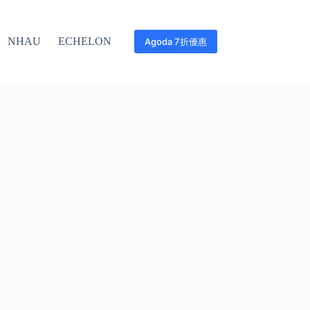
NHAU
ECHELON
Agoda 7折優惠