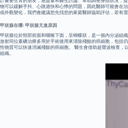
計畫要生育的朋友，應盡量和醫生討論、幫助調整身體狀況，提高成
物可以緩解手抖、心跳過快和心悸的問題，因此醫師可能會在治
或外觀變化，我們會建議您先找您的家庭醫師協助評估，若有需
甲狀腺在哪: 甲狀腺亢進原因
甲狀腺位於頸部前面和咽喉下面，呈蝴蝶狀，是一個內分泌組
放射同位素碘治療多用於手術後用來清除殘餘的癌細胞，包括仍
性物質可以快速消滅殘餘的癌細胞。 醫生會借助超聲波檢查，
組織。