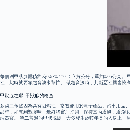
每個副甲狀腺體積約為0.6×0.4×0.15立方公分，重約0.
性，此時就要靠超音波來幫忙。 做超音波時，判斷惡性機會較
甲狀腺在哪: 甲狀腺的檢查
多溴二苯醚因為具有阻燃性，常被使用於電子產品、汽車用品、
品時，如聞到塑膠味，最好將窗戶打開、保持室內通風，避免吸
端器官。 第二普遍的甲狀腺癌，大多發生於較年長的人身上，