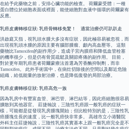
在給予此藥物之前，安排心臟功能的檢查。 荷爾蒙受體：一種
蛋白體位於細胞表面或裡面，能使細胞對血液中循環的荷爾蒙有
反應。
乳癌皮膚轉移症狀: 乳癌骨轉移免驚！ 適當治療仍可趴趴走
洪啟庭又指，視乳頭水腫大多沒有症狀，因此極容易被忽視，而
出現視乳頭水腫的原因主要有腦部腫瘤、顱內高血壓等。 這類
藥物比Tamoxifen的副作用少，造成子宮內膜癌和降低血管栓塞
的機率很少，但是仍有骨質疏鬆及關節疼痛的副作用。 目前，
對於更年期乳癌患者荷爾蒙療法首選為芳香酶抑制劑，而非
Tamoxifen。 此外手術當中，在病灶切除後的空間以及鄰近危險
組織，給低能量的放射治療，也是降低復發的局部治療。
乳癌皮膚轉移症狀: 乳癌高危一族
因為乳房中有豐富血管、淋巴管、淋巴結等，因此癌細胞很容易
擴散到其他器官。 莊捷翰說，三陰性乳癌跟一般乳癌的症狀一
樣，可能都是從發現乳房腫塊開始；但比較特別的是，三陰性乳
癌腫塊生長的速度，比一般乳癌快非常多。 高雄市立小港醫院
外科主任莊捷翰說，三陰性乳癌其實基本上跟一般乳癌完全是不
同類型的癌症，成因不同、治療方法也不同，只是剛好發生癌症