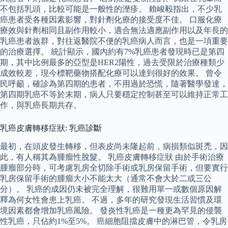
不包括乳頭，比較可能是一般性的溼疹。 賴峻毅指出，不少乳
癌患者受各種因素影響，對針劑化療的接受度不佳。 口服化療
療效與針劑相同且副作用較小，適合無法適應副作用以及年長的
乳癌患者族群，對往返醫院不便的乳癌病人而言，也是一項重要
的治療選擇。 統計顯示，國內約有7%乳癌患者發現時已是第四
期，其中比例最多的亞型是HER2陽性，過去受限於治療種類少
成效較差，現今標靶藥物搭配化療可以達到很好的效果。 曾令
民呼籲，確診為第四期的患者，不用過於恐慌，隨著醫學發達，
第四期乳癌不等於末期，病人只要穩定控制甚至可以維持正常工
作，與乳癌長期共存。
乳癌皮膚轉移症狀: 乳癌診斷
最初，在頭皮發生轉移，但表皮尚未隆起前，病損類似斑禿，因
此，有人稱其為腫瘤性脫髮。 乳癌皮膚轉移症狀 由於手術治療
腫瘤部分時，可考慮乳房全切除手術或乳房保留手術，但要實行
乳房保留手術的腫瘤大小不能太大（通常不會大於二或三公
分）。 乳癌的成因仍未被完全理解，很難用單一或數個原因解
釋為何女性會患上乳癌。 不過，多年的研究發現生活習慣及環
境因素都會增加乳癌風險。 發炎性乳癌是一種更為罕見的侵襲
性乳癌，只佔約1%至5%。 癌細胞阻擋皮膚中的淋巴管，令乳房