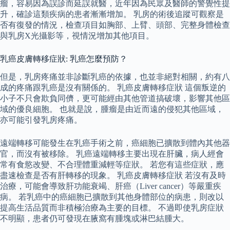
瘤，容易因為誤診而延誤就醫，近年因為民眾及醫師的警覺性提
升，確診這類疾病的患者漸漸增加。 乳房的術後追蹤可觀察是
否有復發的情況，檢查項目如胸部、上臂、頭部、完整身體檢查
與乳房X光攝影等，視情況增加其他項目。
乳癌皮膚轉移症狀: 乳癌怎麼預防？
但是，乳房疼痛並非診斷乳癌的依據，也並非絕對相關，約有八
成的疼痛跟乳癌是沒有關係的。 乳癌皮膚轉移症狀 這個叛逆的
小子不只會欺負同儕，更可能經由其他管道搞破壞，影響其他區
域的優良細胞。 也就是說，腫瘤是由近而遠的侵犯其他區域，
亦可能引發乳房疼痛。
遠端轉移可能發生在乳癌手術之前，癌細胞已擴散到體內其他器
官，而沒有被移除。 乳癌遠端轉移主要出現在肝臟，病人經會
常有食慾改變、不合理體重減輕等症狀。 若您有這些症狀，應
盡速檢查是否有肝轉移的現象。 乳癌皮膚轉移症狀 若沒有及時
治療，可能會導致肝功能衰竭、肝癌（Liver cancer）等嚴重疾
病。 若乳癌中的癌細胞已擴散到其他身體部位的病患，則改以
提高生活品質而非積極治療為主要的目標。 不過即使乳房症狀
不明顯，患者仍可發現在腋窩有腫塊或淋巴結腫大。