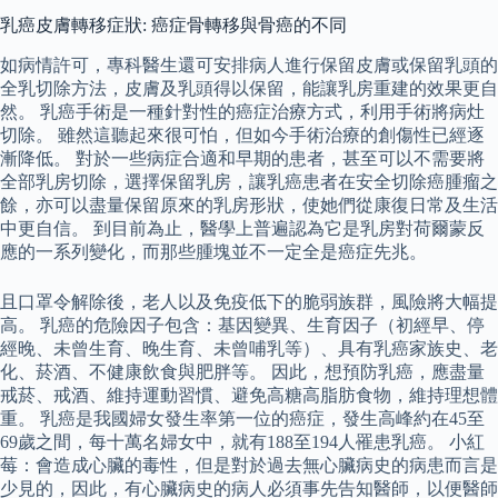
乳癌皮膚轉移症狀: 癌症骨轉移與骨癌的不同
如病情許可，專科醫生還可安排病人進行保留皮膚或保留乳頭的
全乳切除方法，皮膚及乳頭得以保留，能讓乳房重建的效果更自
然。 乳癌手術是一種針對性的癌症治療方式，利用手術將病灶
切除。 雖然這聽起來很可怕，但如今手術治療的創傷性已經逐
漸降低。 對於一些病症合適和早期的患者，甚至可以不需要將
全部乳房切除，選擇保留乳房，讓乳癌患者在安全切除癌腫瘤之
餘，亦可以盡量保留原來的乳房形狀，使她們從康復日常及生活
中更自信。 到目前為止，醫學上普遍認為它是乳房對荷爾蒙反
應的一系列變化，而那些腫塊並不一定全是癌症先兆。
且口罩令解除後，老人以及免疫低下的脆弱族群，風險將大幅提
高。 乳癌的危險因子包含：基因變異、生育因子（初經早、停
經晚、未曾生育、晚生育、未曾哺乳等）、具有乳癌家族史、老
化、菸酒、不健康飲食與肥胖等。 因此，想預防乳癌，應盡量
戒菸、戒酒、維持運動習慣、避免高糖高脂肪食物，維持理想體
重。 乳癌是我國婦女發生率第一位的癌症，發生高峰約在45至
69歲之間，每十萬名婦女中，就有188至194人罹患乳癌。 小紅
莓：會造成心臟的毒性，但是對於過去無心臟病史的病患而言是
少見的，因此，有心臟病史的病人必須事先告知醫師，以便醫師