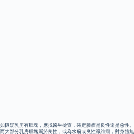
如懷疑乳房有腫塊，應找醫生檢查，確定腫瘤是良性還是惡性。
而大部分乳房腫塊屬於良性，或為水瘤或良性纖維瘤，對身體無