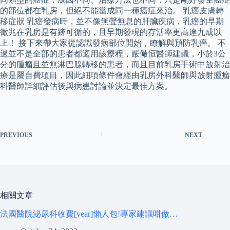
的部位都在乳房，但絕不能當成同一種癌症來治。 乳癌皮膚轉
移症狀 乳癌發病時，並不像無聲無息的肝臟疾病，乳癌的早期
徵兆在乳房是有跡可循的，且早期發現的存活率更高達九成以
上！ 接下來帶大家從認識發病部位開始，瞭解與預防乳癌。 不
過並不是全部的患者都適用該療程，嚴儆恒醫師建議，小於3公
分的腫瘤且並無淋巴腺轉移的患者，而且目前乳房手術中放射治
療是屬自費項目，因此細項條件會經由乳房外科醫師與放射腫瘤
科醫師詳細評估後與病患討論並決定最佳方案。
PREVIOUS
NEXT
相關文章
法國醫院泌尿科收費[year]懶人包!專家建議咁做…