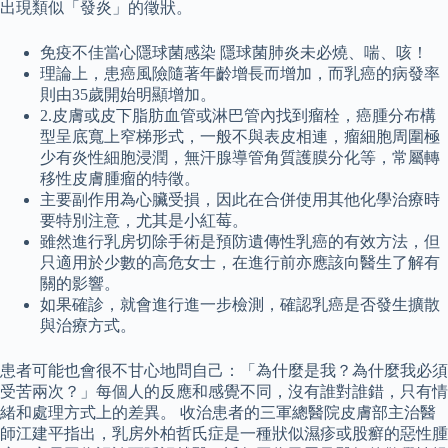
出現類似「發炎」的徵狀。
免疫不佳當心隱球菌感染 隱球菌肺炎未必燒、喘、咳！
理論上，患癌風險隨著年齡增長而增加，而乳癌的病發率
則由35歲開始明顯增加。
2.皮膚或皮下脂肪血管或淋巴管內找到瘤栓，癌腫分布構
型呈底寬上窄梯形式，一般不與表皮相連，瘤細胞周圍極
少有炎性細胞浸潤，無汗腺導管角質護膜分化等，常屬轉
移性皮膚腫瘤的特徵。
主要副作用為心臟受損，因此在合併使用其他化學治療時
要特別注意，尤其是小紅莓。
雖然進行乳房切除手術是預防遺傳性乳癌的有效方法，但
只適用於少數的高危女士，在進行前亦應該向醫生了解有
關的影響。
如果確診，就會進行進一步檢測，確認乳癌是否發生擴散
與治療方式。
患者可能也會很不甘心地問自己：「為什麼是我？為什麼我必須
受苦兩次？」每個人的反應和感覺不同，沒有誰對誰錯，只有情
緒和處理方式上的差異。 收治患者的三軍總醫院皮膚部主治醫
師江建平指出，乳房外柏哲氏症是一種狀似濕疹或股癬的惡性腫