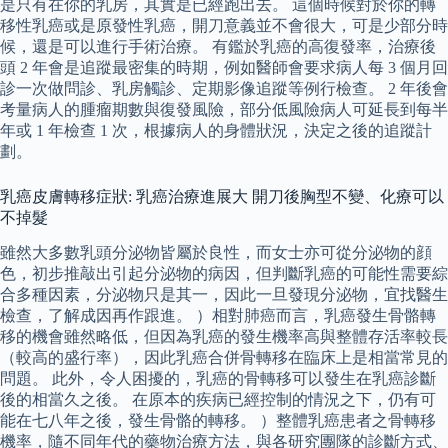
是只有在你的乳房，其實是已經跑出去。 這個時候對於你的轉
移性乳癌或是原發性乳癌，開刀意義並不會很大，可是少部分時
候，還是可以進行手術治療。 有鑑於乳癌的高復發率，治療後
頭 2 年會是追蹤最密集的時期，例如醫師會要求病人每 3 個月回
診一次做問診、乳房觸診、定期影像追蹤等例行檢查。 2 年後會
考量病人的腫瘤期數與復發風險，部分低風險病人可延長到每半
年或 1 年檢查 1 次，根據病人的身體狀況，決定之後的追蹤計
劃。
乳癌皮膚轉移症狀: 乳癌治療進展大 開刀後胸型不變、化療可以
不掉髮
雖然大多數乳頭分泌物皆屬於良性，而女士亦可從分泌物的顔
色，初步推敲出引起分泌物的病因，但判斷乳癌的可能性需要綜
合多種因素，分泌物只是其一，因此一旦發現分泌物，宜找醫生
檢查，了解成因再作跟進。 ）相對肺癌而言，乳癌發生骨骼轉
移的機會雖然略低，但因為乳癌的發生機率高與整體存活率較長
（較高的盛行率），因此乳癌合併骨轉移在臨床上是相當常見的
問題。 此外，令人困擾的，乳癌的骨轉移可以發生在乳癌診斷
後的相當久之後。 在原本的疾病已經控制的情況之下，仍有可
能在七八年之後，發生骨骼的轉移。 ）整體乳癌患者之骨轉移
機率，隨不同年代的藥物治療方法，與各研究團隊的診斷方式、