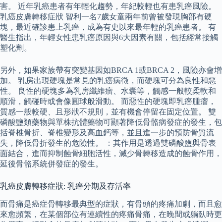
害。 近年乳癌患者有年輕化趨勢，年紀較輕也有患乳癌風險。
乳癌皮膚轉移症狀 智利一名7歲女童兩年前曾被發現胸部有硬
塊，最近確診患上乳癌，成為有史以來最年輕的乳癌患者。 有
醫生指出，年輕女性患乳癌原因與6大因素有關，包括經常接觸
塑化劑。
另外，如果家族帶有突變基因如BRCA 1或BRCA 2，風險亦會增
加。 乳房出現硬塊是常見的乳癌病徵，而硬塊可分為良性和惡
性。 良性的硬塊多為乳房纖維瘤、水囊等，觸感一般較柔軟和
順滑，觸碰時或會像圓球般滑動。 而惡性的硬塊即乳癌腫瘤，
質感一般較硬、且形狀不規則，並有機會停留在固定位置。 雙
磷酸鹽類藥物與單株抗體藥物可顯著降低骨骼病發症的發生，包
括脊椎骨折、脊椎變形及高血鈣等，並且進一步的預防骨質流
失，降低骨折發生的危險性。 ：其作用是透過雙磷酸鹽與骨表
面結合，進而抑制蝕骨細胞活性，減少骨轉移造成的蝕骨作用，
延後骨骼系統併發症的發生。
乳癌皮膚轉移症狀: 乳癌分期及存活率
而骨痛是癌症骨轉移最典型的症狀，有骨頭的疼痛加劇，而且愈
來愈頻繁，在某個部位有連續性的疼痛骨痛，在晚間或躺臥時更