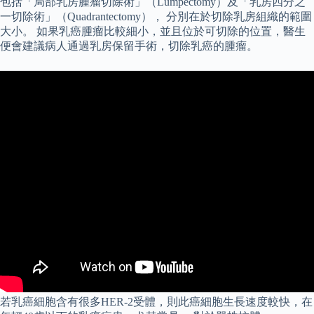
包括「局部乳房腫瘤切除術」（Lumpectomy）及「乳房四分之
一切除術」（Quadrantectomy）， 分別在於切除乳房組織的範圍
大小。 如果乳癌腫瘤比較細小，並且位於可切除的位置，醫生
便會建議病人通過乳房保留手術，切除乳癌的腫瘤。
若乳癌細胞含有很多HER-2受體，則此癌細胞生長速度較快，在