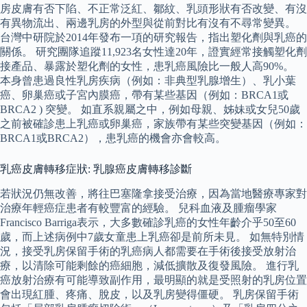
房皮膚有否下陷、不正常泛紅、鄒紋、乳頭形狀有否改變、有沒
有異物流出、兩邊乳房的外型與從前對比有沒有不尋常變異。
台灣中研院於2014年發布一項的研究報告，指出塑化劑與乳癌的
關係。 研究團隊追蹤11,923名女性達20年，證實經常接觸塑化劑
接產品、暴露於塑化劑的女性，患乳癌風險比一般人高90%。
本身曾患過良性乳房疾病（例如：非典型乳腺增生）、乳小葉
癌、卵巢癌或子宮內膜癌，帶有某些基因（例如：BRCA1或
BRCA2 ) 突變。 如直系親屬之中，例如母親、姊妹或女兒50歲
之前被確診患上乳癌或卵巢癌，家族帶有某些突變基因（例如：
BRCA1或BRCA2），患乳癌的機會亦會較高。
乳癌皮膚轉移症狀: 乳腺癌皮膚轉移診斷
若狀況仍無改善，將往巴塞隆拿接受治療，因為當地醫療專家對
治療年輕癌症患者有較豐富的經驗。 兒科血液及腫瘤學家
Francisco Barriga表示，大多數確診乳癌的女性年齡介乎50至60
歲，而上述病例中7歲女童患上乳癌卻是前所未見。 如無特別情
況，接受乳房保留手術的乳癌病人都需要在手術後接受放射治
療，以清除可能剩餘的癌細胞，減低擴散及復發風險。 進行乳
癌放射治療有可能導致副作用，最明顯的就是受照射的乳房位置
會出現紅腫、疼痛、脫皮，以及乳房變得僵硬。 乳房保留手術