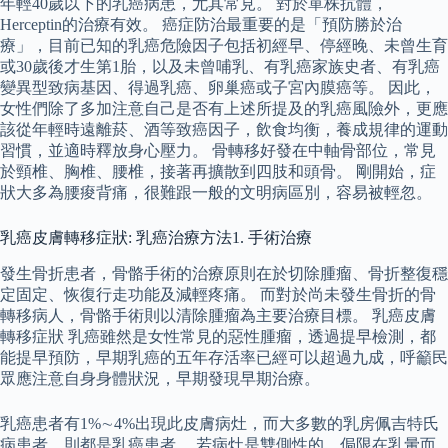
年輕40歲以下的乳癌病患，尤其常見。 對於單株抗體，
Herceptin的治療有效。 癌症防治最重要的是「預防勝於治
療」，目前已知的乳癌危險因子包括初經早、停經晚、未曾生育
或30歲後才生第1胎，以及未曾哺乳、有乳癌家族史者、有乳癌
變異型致病基因、得過乳癌、卵巢癌或子宮內膜癌等。 因此，
女性們除了多加注意自己是否有上述所提及的乳癌風險外，更應
該從年輕時遠離菸、酒等致癌因子，飲食均衡，養成規律的運動
習慣，並適時釋放身心壓力。 骨轉移好發在中軸骨部位，常見
於頸椎、胸椎、腰椎，接著再擴散到四肢和頭骨。 剛開始，症
狀大多為腰痠背痛，很難跟一般的文明病區別，容易被輕忽。
乳癌皮膚轉移症狀: 乳癌治療方法1. 手術治療
發生骨折患者，骨骼手術的治療原則在於切除腫瘤、骨折整復穩
定固定、恢復行走功能及減輕疼痛。 而對於尚未發生骨折的骨
轉移病人，骨骼手術則以清除腫瘤為主要治療目標。 乳癌皮膚
轉移症狀 乳癌雖然是女性常見的惡性腫瘤，透過提早檢測，都
能提早預防，早期乳癌的五年存活率已經可以超過九成，呼籲民
眾應注意自身身體狀況，早期發現早期治療。
乳癌患者有1%∼4%出現此皮膚病灶，而大多數的乳房佩吉特氏
病患者，則都是乳癌患者。 若病灶是雙側性的、侷限在乳暈而