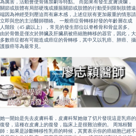
為厲害，活動會使骨痛加劇等特點。 而如果有發生皮膚潰爛，
關節或肢體有局部硬塊或腫脹關節或肢體的行動受到限制肢體遠
端因為神經受到壓迫而有麻木感，上述症狀有更加嚴重的情形請
立即與您的主治醫師聯絡。 一般癌症骨轉移好發的年齡層在成
人階段（45 歲以上），常見的發生部位以脊椎骨和骨盆居多。
由於骨骼是僅次於肺臟及肝臟易被癌細胞轉移的器官，因此，大
多數癌症都有可能造成癌症的骨轉移，其中又以乳癌、肺癌、攝
護腺癌等為最常見。
她一開始是先去皮膚科看，皮膚科幫她做了切片發現這是乳癌的
復發，這種在皮膚上的復發，臨床上是很難治療的。 周旭桓醫
師：如果是診斷轉移性乳癌的時候，其實表示你的癌細胞已經不