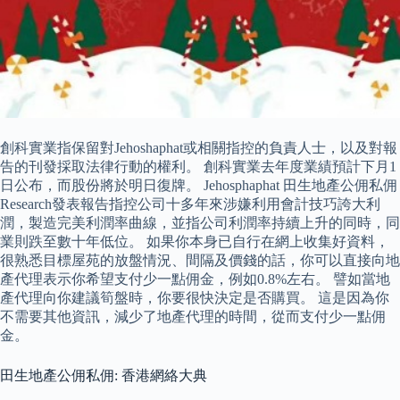
創科實業指保留對Jehoshaphat或相關指控的負責人士，以及對報
告的刊發採取法律行動的權利。 創科實業去年度業績預計下月1
日公布，而股份將於明日復牌。 Jehosphaphat 田生地產公佣私佣
Research發表報告指控公司十多年來涉嫌利用會計技巧誇大利
潤，製造完美利潤率曲線，並指公司利潤率持續上升的同時，同
業則跌至數十年低位。 如果你本身已自行在網上收集好資料，
很熟悉目標屋苑的放盤情況、間隔及價錢的話，你可以直接向地
產代理表示你希望支付少一點佣金，例如0.8%左右。 譬如當地
產代理向你建議筍盤時，你要很快決定是否購買。 這是因為你
不需要其他資訊，減少了地產代理的時間，從而支付少一點佣
金。
田生地產公佣私佣: 香港網絡大典