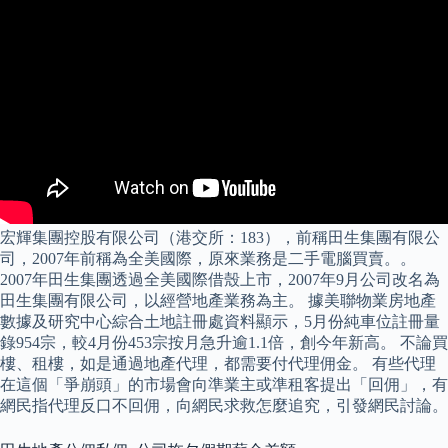
宏輝集團控股有限公司（港交所：183），前稱田生集團有限公
司，2007年前稱為全美國際，原來業務是二手電腦買賣。。
2007年田生集團透過全美國際借殼上市，2007年9月公司改名為
田生集團有限公司，以經營地產業務為主。 據美聯物業房地產
數據及研究中心綜合土地註冊處資料顯示，5月份純車位註冊量
錄954宗，較4月份453宗按月急升逾1.1倍，創今年新高。 不論買
樓、租樓，如是通過地產代理，都需要付代理佣金。 有些代理
在這個「爭崩頭」的市場會向準業主或準租客提出「回佣」，有
網民指代理反口不回佣，向網民求救怎麼追究，引發網民討論。