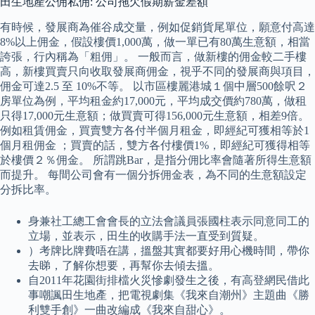
田生地產公佣私佣: 公司拖欠假期薪金差額
有時候，發展商為催谷成交量，例如促銷貨尾單位，願意付高達
8%以上佣金，假設樓價1,000萬，做一單已有80萬生意額，相當
誇張，行內稱為「粗佣」。 一般而言，做新樓的佣金較二手樓
高，新樓買賣只向收取發展商佣金，視乎不同的發展商與項目，
佣金可達2.5 至 10%不等。 以市區樓麗港城１個中層500餘呎２
房單位為例，平均租金約17,000元，平均成交價約780萬，做租
只得17,000元生意額；做買賣可得156,000元生意額，相差9倍。
例如租賃佣金，買賣雙方各付半個月租金，即經紀可獲相等於1
個月租佣金 ；買賣的話，雙方各付樓價1%，即經紀可獲得相等
於樓價２％佣金。 所謂跳Bar，是指分佣比率會隨著所得生意額
而提升。 每間公司會有一個分拆佣金表，為不同的生意額設定
分拆比率。
身兼社工總工會會長的立法會議員張國柱表示同意同工的
立場，並表示，田生的收購手法一直受到質疑。
）考牌比牌費唔在講，搵盤其實都要好用心機時間，帶你
去睇，了解你想要，再幫你去傾去搵。
自2011年花園街排檔火災慘劇發生之後，有高登網民借此
事嘲諷田生地產，把電視劇集《我來自潮州》主題曲《勝
利雙手創》一曲改編成《我來自甜心》。