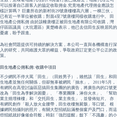
可以按著自己跟客入的協定收取佣金.究竟地產代理佣金應該怎
樣計算嗎？ 巨畫所在的新村街29號唐樓樓高六層，一梯三伙，
已有近一半單位被收購；對面4至7號唐樓同樣收購進行中。 田
生地產公佣私佣 由於該幢唐樓正被田生地產有限公司收購，灣
仔區區議員（大坑選區）黃楚峰表示，他已去信田生反映居民的
憂慮，盼予跟進。
為社會問題提供可持續的解決方案，本公司一直與各機構進行深
入的研究，共同維護大眾的權益，爭取政府訂定更公平公正的政
策。
田生地產公佣私佣: 收購中項目
不少網民不停大罵「田生」（田姓男子），雖然該「田生」和田
生地產並無任何關係，但卻無辜被網民「抽水」。 2011年5月，
有網民在高登討論區惡搞田生集團的的廣告，將廣告內的口號更
改為「田生為李解決困憂」、「專業團隊，淋你火水」、「幫助
業主燒埋棟樓」和「交托田生，業主喪生」，並發佈短片。 亦
有網民創作「殺人放火金腰帶，田生收樓無屍骸」等口號。 根
據網民拍攝到的照片，有關大型招紙貼滿整個窗戶及門口，而這
些招紙就好像催命符般，時刻「強烈提醒」餘下「不識趣」的小