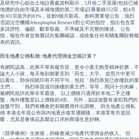
及研究中心綜合土地註冊處資料顯示，5月份二手居屋(包括已補
地價的自由市場及未補地價的第二市場)註冊量錄552宗，較4月
份301宗急升約83%，並創9個月新高。 創科實業發公告，強烈
否認沽空機構Jehosphaphat Research對公司的指控，指出包含眾
多誹謗性、偏頗、斷章取義、不準確及不完整的陳述。 公告
指，報告作者並無嘗試向集團確認，或收集任何有關集團財務報
表的資訊。
田生地產公佣私佣: 地產代理佣金怎樣計算？
有網民認為，此舉不單有礙市容，更令小業主飽受精神折磨，不
論大人小孩，每天每刻都要見到「田生」大字。 從照片中更可
以看出，部份招紙印有不同字句，包括「熱烈恭賀已收樓款的業
主們」、「熱烈恭賀成功換樓的業主們」等等，用詞十分肉麻，
被網民批評此舉非常霸道。 以上價格只適用於本地二手之樓
盤，海外樓盤是以上價格的4倍。 另外，如該放盤有違犯我們的
放盤守則，我們有機會把有關費用作出調整。 田生地產公佣私
佣 本港去年底公布與內地逐步復常通關後，本港零售市道回
暖，尤其是奢侈品及鄰近口岸的商場生意好轉。
《競爭條例》生效後，的確會減少地產代理佣金的收入。 但