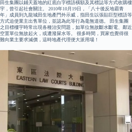
田生集團以鋪天蓋地的紅底白字標語橫額及其標誌等方式收購樓
宇，曾引起社會關注。 2010年10月19日，「八十後反地霸青
年」成員到九龍城田生地產門外示威，指田生以張貼巨型標語等
方式迫使業主出售單位，並認為此等行為毫無道德。 田生集團
之目標樓宇時常出現各種治安問題，如單位無故斷水斷電、鄰近
空置單位無故起火，或遭潑屎水等。 很多時間，買家也覺得很
難向業主要求減價，這時地產代理便大派用場！