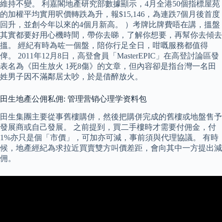
維持不變。 利嘉閣地產研究部數據顯示，4月全港50個指標屋苑
的加權平均實用呎價轉跌為升，報$15,146，為連跌7個月後首度
回升，並創今年以來的4個月新高。 ）考牌比牌費唔在講，搵盤
其實都要好用心機時間，帶你去睇，了解你想要，再幫你去傾去
搵。 經紀有時為咗一個盤，陪你行足全日，咁嘅服務都值得
俾。 2011年12月8日，高登會員「MasterEPIC」在高登討論區發
表名為《田生放火 1死8傷》的文章，但內容卻是指台灣一名田
姓男子因不滿鄰居太吵，於是借醉放火。
田生地產公佣私佣: 管理营销心理学资料包
田生集團主要從事舊樓購併，然後把購併完成的舊樓或地盤售予
發展商或自己發展。 之前提到，買二手樓時才需要付佣金，付
1%亦只是個「市價」，可加亦可減，事前須與代理協議。 有時
候，地產經紀為求拉近買賣雙方叫價差距，會向其中一方提出減
佣。