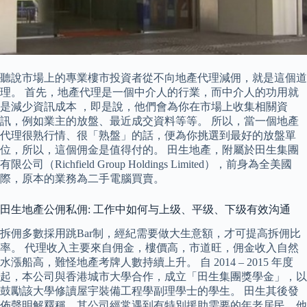
聽說市場上的專業樓市投資者從不向地產代理減佣，就是這個道
理。 首先，地產代理是一個中介人的行業，而中介人的功用就
是減少資訊成本 ，即是說，他們會為你在市場上收集相關資
訊，例如業主的放盤、最近成交資料等等。 所以，當一個地產
代理很熟行情、很「熟盤」的話，便為你挑選到最好的放盤單
位，所以，這個佣金是值得付的。 田生地產，附屬於田生集團
有限公司（Richfield Group Holdings Limited），前身為全美國
際，原本的業務為二手電腦買賣。
田生地產公佣私佣: 工作中如何与上级、平级、下级有效沟通
拆佣多數採用跳Bar制，經紀需要做大生意額，才可提高拆佣比
率。 代理收入主要來自佣金，樓價高，市道旺，佣金收入自然
水漲船高，難怪地產考牌人數持續上升。 自 2014 – 2015 年度
起，本公司與香港城市大學合作，成立「田生集團獎學金」，以
鼓勵該大學修讀屋宇裝備工程學副理學士的學生。 田生其後發
佈聲明解釋稱，其公司經常遇到有特別援助需要的年老居民，他