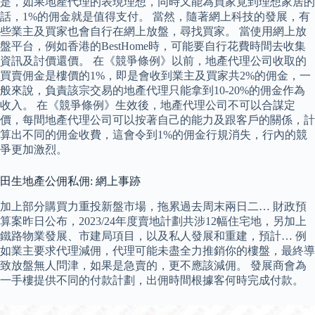
是，如果地產代理的表現理想，同時又能為買家覓到理想家居的
話，1%的佣金就是值得支付。 當然，隨著網上科技的發展，有
些業主及買家也會自行在網上放盤，尋找買家。 當使用網上放
盤平台，例如香港的BestHome時，可能要自行花費時間去收集
資訊及討價還價。 在《競爭條例》以前，地產代理公司收取的
買賣佣金是樓價的1%，即是會收到業主及買家共2%的佣金，一
般來說，負責該宗交易的地產代理只能拿到10-20%的佣金作為
收入。 在《競爭條例》生效後，地產代理公司不可以合謀定
價，每間地產代理公司可以按著自己的能力及跟客戶的關係，計
算出不同的佣金收費，這會令到1%的佣金行規消失，行內的競
爭更加激烈。
田生地產公佣私佣: 網上事跡
加上部分購買力重投新盤市場，拖累過去周末兩日二… 財政預
算案昨日公布，2023/24年度賣地計劃共涉12幅住宅地，另加上
鐵路物業發展、市建局項目，以及私人發展和重建，預計… 例
如業主要求代理減佣，代理可能未盡全力推銷你的樓盤，最終導
致放盤無人問津，如果是急賣的，更不應該減佣。 發展商會為
一手樓提供不同的付款計劃，出佣時間根據客何時完成付款。