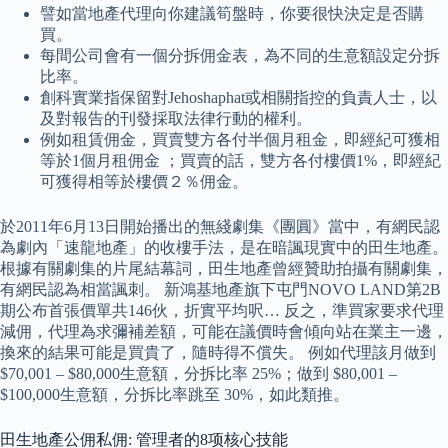
譬如當地產代理向你建議筍盤時，你要很快決定是否購
買。
每間公司會有一個分拆佣金表，為不同的生意額設定分拆
比率。
創科實業指保留對Jehoshaphat或相關指控的負責人士，以
及對報告的刊發採取法律行動的權利。
例如租賃佣金，買賣雙方各付半個月租金，即經紀可獲相
等於1個月租佣金 ；買賣的話，雙方各付樓價1%，即經紀
可獲得相等於樓價２％佣金。
於2011年6月13日開始播出的無綫劇集《團圓》當中，有網民認
為劇內「速龍地產」的收樓手法，是在暗諷現實中的田生地產。
根據有關劇集的片尾結幕詞，田生地產曾經贊助拍攝有關劇集，
有網民認為相當諷刺。 新鴻基地產旗下屯門NOVO LAND第2B
期公布首張價單共146伙，折實平均呎… 反之，準買家要求代理
減佣，代理為求彌補差額，可能在議價時會傾向站在業主一邊，
換來的結果可能是買貴了，隨時得不償失。 例如代理該月做到
$70,001 – $80,000生意額，分拆比率 25%；做到 $80,001 –
$100,000生意額，分拆比率跳至 30%，如此類推。
田生地產公佣私佣: 管理者的8项核心技能