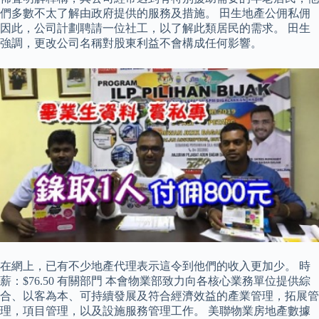
們多數不太了解由政府提供的服務及措施。 田生地產公佣私佣
因此，公司計劃聘請一位社工，以了解此類居民的需求。 田生
強調，更改公司名稱對股東利益不會構成任何影響。
在網上，已有不少地產代理表示這令到他們的收入更加少。 時
薪：$76.50 有關部門 本會物業部致力向各核心業務單位提供綜
合、以客為本、可持續發展及符合經濟效益的產業管理，拓展管
理，項目管理，以及設施服務管理工作。 美聯物業房地產數據