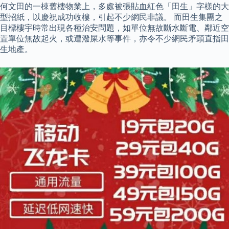
何文田的一棟舊樓物業上，多處被張貼血紅色「田生」字樣的大
型招紙，以慶祝成功收樓，引起不少網民非議。 而田生集團之
目標樓宇時常出現各種治安問題，如單位無故斷水斷電、鄰近空
置單位無故起火，或遭潑屎水等事件，亦令不少網民矛頭直指田
生地產。