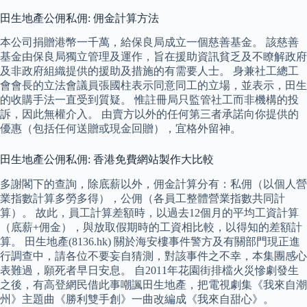
田生地產公佣私佣: 佣金計算方法
本公司捐贈港幣一千萬，給保良局成立一個慈善基金。 該慈善
基金由保良局獨立管理及運作，旨在援助資訊貧乏及不瞭解政府
及非政府組織提供的援助及措施的有需要人士。 身兼社工總工
會會長的立法會議員張國柱表示同意同工的立場，並表示，田生
的收購手法一直受到質疑。 惟註冊局只監管社工而非機構的投
訴，因此無權介入。 由賣方以外的任何第三者承諾向你提供的
優惠（包括任何送贈或現金回贈），宜格外留神。
田生地產公佣私佣: 香港免費網站製作大比較
多謝閣下的查詢，除底薪以外，佣金計算分有：私佣（以個人營
業指數計算多勞多得），公佣（各員工整體營業指數共同計
算）。 故此，員工計算差額時，以過去12個月的平均工資計算
（底薪+佣金），與放取假期時的工資相比較，以得知的差額計
算。 田生地產(8136.hk) 關於海安樓事件警方及有關部門現正進
行調查中，請各位不要妄自猜測，對該事件之不幸，本集團感心
表難過，願死者早日安息。 自2011年花園街排檔火災慘劇發生
之後，有高登網民借此事嘲諷田生地產，把電視劇集《我來自潮
州》主題曲《勝利雙手創》一曲改編成《我來自甜心》。