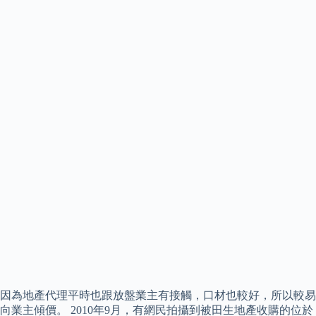
因為地產代理平時也跟放盤業主有接觸，口材也較好，所以較易
向業主傾價。 2010年9月，有網民拍攝到被田生地產收購的位於