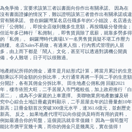
為免爭拗，宜要求該第三者以書面向你作出有關承諾。 因為在
沒有書面證據的情況下，難以證明該第三者曾作出有關承諾或違
背有關承諾。 曾在銅鑼灣某名店任職多年的C小姐說，名店過去
行「公佣制」，即按全店做到幾多生意額，再按職級分發佣金；
但近年多已轉行「私佣制」，即售貨員除了底薪，就靠多勞多得
的「私佣」。 銅鑼灣時代廣場LV一名男售貨員疑不堪工作壓力
跳樓。 名店Sales不易做，有過來人指，行內舊式管理的人居
多，由上而下都是「鬧人」文化，甚至可以透過對講機公開責
備，令人難堪，日子可以很難過。
地產經紀所得的佣金，通常是月結形式計算，將當月累計的生意
額乘以不同金額的分拆比率，大行通常再將一手與二手的生意額
分開計，各有其佣金分拆比率。 田生地產公佣私佣 回顧2021
年，樓市依照大旺，二手居屋入市門檻較低，加上政府推行「白
居二」，成為不少家庭的上車選擇。 美聯物業房地產數據及研
究中心綜合土地註冊處資料顯示，二手居屋去年的註冊量創10年
新高；註冊金額首次突破300億元水平，達361.6億元，並創歷史
新高。 反之，如果地產代理可以向你提供及時而有用的資料，
例如最適合你的筍盤，這個資訊就非常值錢！ 因為一個筍盤可
能比市價平宜幾十萬，而你的佣金只是幾萬元，實在值得！