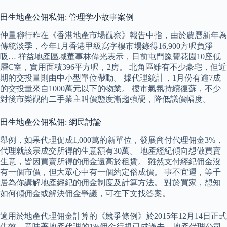
田生地產公佣私佣: 管理学小故事案例
仲量聯行昨在《香港地產市場觀察》報告中指，由於農曆新年為
傳統淡季，今年1月香港甲級寫字樓市場錄得16,900方呎負淨
吸… 祥益地產區域董事林偉光表示，日前屯門豫豐花園10座低
層C室，實用面積396平方呎，2房。 北角區雖有不少豪宅，但近
期的交投量則由中小型單位帶動。 據代理統計，1月份有逾7成
的交投量來自1000萬元以下的物業。 樓市氣氛持續復蘇，不少
對後市樂觀的二手業主叫價態度漸趨強硬，降低議價幅度。
田生地產公佣私佣: 網民討論
舉例，如果代理促成1,000萬的新單位，發展商付代理佣金3%，
代理就該宗成交所得的生意額有30萬。 地產經紀傾向想做買賣
生意，皆因買賣所得的佣金遠高於租賃。 雖然支付經紀佣金沒
有一個市價，但大眾心中有一個約定俗成價。 事不宜遲，等千
居為你講解地產經紀的佣金制度及計算方法。 對於買家，想知
如何傾佣金或解決佣金爭議，可在下文找答案。
適用於地產代理佣金計算的《競爭條例》於2015年12月14日正式
生效，意味著地產代理的1%佣金行規已成過去，地產代理公司