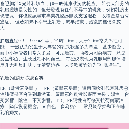
會照胸部X光片和驗血，作一般健康狀況的檢查。 即使大部分的
乳房腫塊是良性的，但若發現有任何不尋常的現象，例如乳房出
現硬塊，你也應該尋求專業乳癌診斷及支援服務，以檢查是否有
癌症。 但若如果不幸患上乳癌，愈早治療，治癒的機便會愈
大。
肿瘤直径0.3～3.0cm不等，平均1.0cm，大于3.0cm常为恶性可
能。 一般认为发生于大导管的乳头状瘤多为单发，甚少癌变，
而中小导管者则常为多发，可见癌变。 两者为同类病变，只是
发生部位、生长过程不同而已。 有些仅表现为乳腺局部腺体增
厚并无明显肿块，无清楚边界，大多数被诊断为“乳腺增生”。
乳癌的症状: 疾病百科
ER（雌激素受體 ）、PR（黃體素受體）這兩個檢測代表乳房惡
性腫瘤是否會受到雌激素、黃體素的刺激影響而生長，陽性＝會
受影響；陰性＝不受影響。 ER、PR陽性者可接受抗荷爾蒙治
療，降低復發機會。 ● 白色：多為奶汁，常見於孕婦和正在哺
乳的婦女。