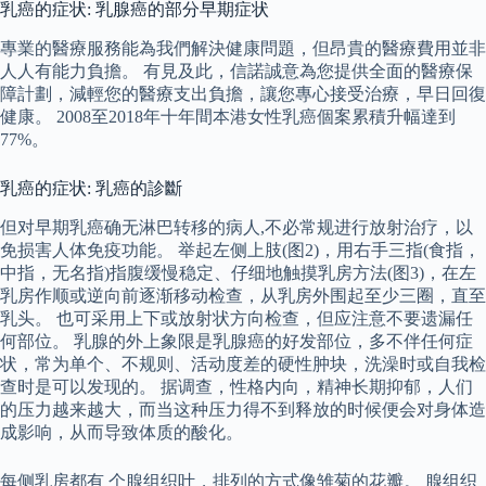
乳癌的症状: 乳腺癌的部分早期症状
專業的醫療服務能為我們解決健康問題，但昂貴的醫療費用並非
人人有能力負擔。 有見及此，信諾誠意為您提供全面的醫療保
障計劃，減輕您的醫療支出負擔，讓您專心接受治療，早日回復
健康。 2008至2018年十年間本港女性乳癌個案累積升幅達到
77%。
乳癌的症状: 乳癌的診斷
但对早期乳癌确无淋巴转移的病人,不必常规进行放射治疗，以
免损害人体免疫功能。 举起左侧上肢(图2)，用右手三指(食指，
中指，无名指)指腹缓慢稳定、仔细地触摸乳房方法(图3)，在左
乳房作顺或逆向前逐渐移动检查，从乳房外围起至少三圈，直至
乳头。 也可采用上下或放射状方向检查，但应注意不要遗漏任
何部位。 乳腺的外上象限是乳腺癌的好发部位，多不伴任何症
状，常为单个、不规则、活动度差的硬性肿块，洗澡时或自我检
查时是可以发现的。 据调查，性格内向，精神长期抑郁，人们
的压力越来越大，而当这种压力得不到释放的时候便会对身体造
成影响，从而导致体质的酸化。
每侧乳房都有 个腺组织叶，排列的方式像雏菊的花瓣。 腺组织