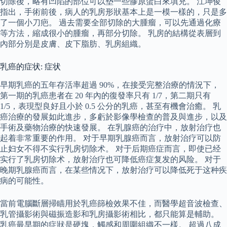
切除後，略有凹陷的部位可以墊一些膠原蛋白來填充。 江坤俊
指出，手術前後，病人的乳房形狀基本上是一模一樣的，只是多
了一個小刀疤。 過去需要全部切除的大腫瘤，可以先通過化療
等方法，縮成很小的腫瘤，再部分切除。 乳房的結構從表層到
內部分別是皮膚、皮下脂肪、乳房組織。
乳癌的症状: 症状
早期乳癌的五年存活率超過 90%，在接受完整治療的情況下，
第一期的乳癌患者在 20 年內的復發率只有 1/7，第二期只有
1/5，表現型良好且小於 0.5 公分的乳癌，甚至有機會治癒。 乳
癌治療的發展如此進步，多虧於影像學檢查的普及與進步，以及
手術及藥物治療的快速發展。 在乳腺癌的治疗中，放射治疗也
起着非常重要的作用。 对于早期乳腺癌而言，放射治疗可以防
止妇女不得不实行乳房切除术。 对于后期癌症而言，即使已经
实行了乳房切除术，放射治疗也可降低癌症复发的风险。 对于
晚期乳腺癌而言，在某些情况下，放射治疗可以降低死于这种疾
病的可能性。
當前電腦斷層掃瞄用於乳癌篩檢效果不佳，而醫學超音波檢查、
乳管攝影術與磁振造影和乳房攝影術相比，都只能算是輔助。
乳癌最早期的症狀是硬塊，觸感和周圍組織不一樣。 超過八成