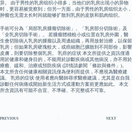
异。 由于男性的乳房组织小得多，当他们的乳房出现小的异物
时，更容易被觉察到；但另一方面，由于男性的乳房组织太小，
肿瘤也无需太长时间就能够扩散到乳房的皮肤和肌肉组织。
手術可分為「局部乳房腫瘤切除術」、「乳房部分切除術」及
「全乳房切除手術」。 若腫瘤體積較小或位置在乳房外圍，醫
生會切除病人乳房的腫瘤以及周邊組織，再用放射治療，以保留
乳房；但如果乳房硬塊較大，或癌細胞已擴散到不同部份，影響
皮膚，則要切除整個乳房。 乳癌的症状 本文所提供之資訊僅適
用於健康和健身目的，不能用於診斷疾病或其他病況，亦不用於
療癒、緩和、治療或預防疾病 (詳情請參閱「條款與條件」)。
本文所含任何健康相關資訊僅為便利而提供，不應視為醫療建
議。 乳癌的症状 使用者應向醫師尋求醫療建議，尤其是在自我
診斷任何病痛或開始新生活方式或運動方案前更應如此。 本文
所含資訊有可能不合宜、不準確、不完整或不可靠。
PREVIOUS
NEXT