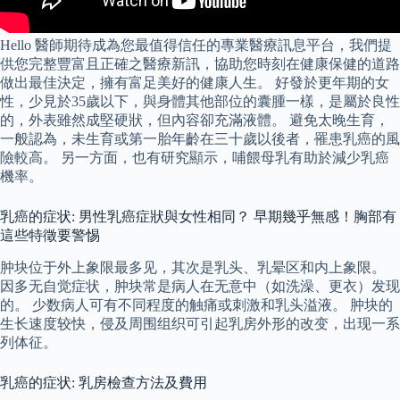
Hello 醫師期待成為您最值得信任的專業醫療訊息平台，我們提
供您完整豐富且正確之醫療新訊，協助您時刻在健康保健的道路
做出最佳決定，擁有富足美好的健康人生。 好發於更年期的女
性，少見於35歲以下，與身體其他部位的囊腫一樣，是屬於良性
的，外表雖然成堅硬狀，但內容卻充滿液體。 避免太晚生育，
一般認為，未生育或第一胎年齡在三十歲以後者，罹患乳癌的風
險較高。 另一方面，也有研究顯示，哺餵母乳有助於減少乳癌
機率。
乳癌的症状: 男性乳癌症狀與女性相同？ 早期幾乎無感！胸部有
這些特徵要警惕
肿块位于外上象限最多见，其次是乳头、乳晕区和内上象限。
因多无自觉症状，肿块常是病人在无意中（如洗澡、更衣）发现
的。 少数病人可有不同程度的触痛或刺激和乳头溢液。 肿块的
生长速度较快，侵及周围组织可引起乳房外形的改变，出现一系
列体征。
乳癌的症状: 乳房檢查方法及費用