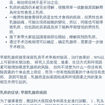
高，相信癌症绝不是不治之症。
乳癌的成因仍未被完全理解，很難用單一或數個原因解釋
為何女性會患上乳癌。
一般男性都會覺得乳癌是女性才會得的疾病，但男性也有
乳腺組織，可能出現癌細胞的變化，所以，同樣也可能導
致乳癌，但也因此容易疏忽掉了能夠早期發現的男性乳
癌。
接下來帶大家從認識發病部位開始，瞭解與預防乳癌。
通过手术活检病理可以确定，确定乳腺癌，需要进一步做
手术根治。
早期乳腺癌接受保留乳房手术率相对较高，治疗效果好，90%以
上可获得长期治愈。 研究人员发现，激素、生活方式和环境因
素可能增加罹患乳腺癌的风险。 但尚不清楚为什么一些没有风
险因素的个体会患上癌症，而另一些有危险因素的个体却没有患
癌。 原因可能是，乳腺癌是由基因组成和环境因素之间的复杂
相互作用引起的。
乳癌的症状: 早期乳腺癌病因
为了健康著想，應該到大医院或专科医生处進行診斷。 2，乳头