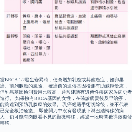
當BRCA 1/2發生變異時，便會增加乳癌或其他癌症，如卵巢
癌、前列腺癌的風險。 罹癌前的遺傳基因檢測有助減輕憂慮，
但乳癌基因檢測費用比較高，通常建議有遺傳性疾病家族病史者
進行。 如果擁有BRCA基因的女性，在確診病變後及早治療，
能夠達到預防乳腺癌的效果。 乳癌經過手術切除後，並不代表
已完全根治痊癒。 即使開刀中沒有發現腋下淋巴結轉移的病
人，仍可能有肉眼看不見的顯微轉移，經過一段時間後導致復發
轉移。