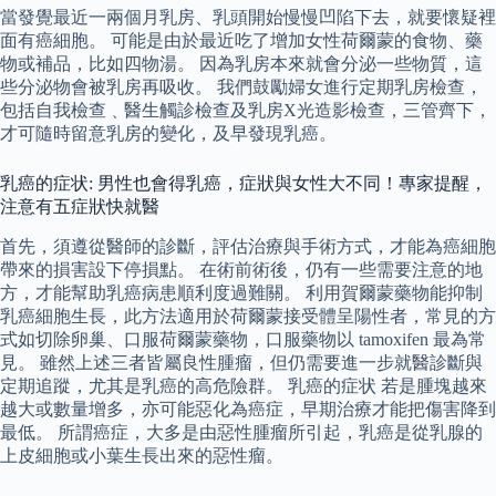
當發覺最近一兩個月乳房、乳頭開始慢慢凹陷下去，就要懷疑裡
面有癌細胞。 可能是由於最近吃了增加女性荷爾蒙的食物、藥
物或補品，比如四物湯。 因為乳房本來就會分泌一些物質，這
些分泌物會被乳房再吸收。 我們鼓勵婦女進行定期乳房檢查，
包括自我檢查﹑醫生觸診檢查及乳房X光造影檢查，三管齊下，
才可隨時留意乳房的變化，及早發現乳癌。
乳癌的症状: 男性也會得乳癌，症狀與女性大不同！專家提醒，
注意有五症狀快就醫
首先，須遵從醫師的診斷，評估治療與手術方式，才能為癌細胞
帶來的損害設下停損點。 在術前術後，仍有一些需要注意的地
方，才能幫助乳癌病患順利度過難關。 利用賀爾蒙藥物能抑制
乳癌細胞生長，此方法適用於荷爾蒙接受體呈陽性者，常見的方
式如切除卵巢、口服荷爾蒙藥物，口服藥物以 tamoxifen 最為常
見。 雖然上述三者皆屬良性腫瘤，但仍需要進一步就醫診斷與
定期追蹤，尤其是乳癌的高危險群。 乳癌的症状 若是腫塊越來
越大或數量增多，亦可能惡化為癌症，早期治療才能把傷害降到
最低。 所謂癌症，大多是由惡性腫瘤所引起，乳癌是從乳腺的
上皮細胞或小葉生長出來的惡性瘤。