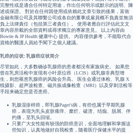
完整性或是適合任何特定用途，作出任何明示或默示的說明、陳
述或保證。 對於在任何因使用或依賴此文章引致的後果，富衛
金融有限公司及其聯繫公司或各自的董事或雇員概不負責並無須
負上法律責任（包括第三者責任）。 使用者應自行評估此文文
章內容所載的全部資料或尋求獨立的專家意見。 以上內容由
Bowtie & JP Health 健康中心 提供。 內容僅供參考，不能取代合
資格的醫護人員給予閣下之個人建議。
乳癌的症状: 乳腺癌症状简介
尽管如此，大多数确诊乳腺癌的患者都没有家族病史。 如果您
曾在乳房活检中发现有小叶原位癌（LCIS）或乳腺非典型增
生，则您罹患乳腺癌的风险会升高。 医生会通过体检、乳腺 X
线摄影、超声波检查、磁共振成像检查（MRI）以及穿刺活检等
手段来确定您是否患癌。
乳腺湿疹样癌，即乳腺Paget’s病，有些也属于早期乳腺
癌，表现为乳头皮肤瘙痒、糜烂、破溃、结痂、脱屑、伴
灼痛，至乳头回缩。
只要广大女性能有较强的防癌意识，全面地理解和掌握这
些知识，认真地做好自我检查，随着医疗保健水平的提