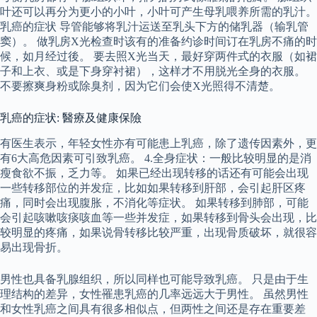
叶还可以再分为更小的小叶，小叶可产生母乳喂养所需的乳汁。
乳癌的症状 导管能够将乳汁运送至乳头下方的储乳器（输乳管
窦）。 做乳房X光检查时该有的准备约诊时间订在乳房不痛的时
候，如月经过後。 要去照X光当天，最好穿两件式的衣服（如裙
子和上衣、或是下身穿衬裙），这样才不用脱光全身的衣服。
不要擦爽身粉或除臭剂，因为它们会使X光照得不清楚。
乳癌的症状: 醫療及健康保險
有医生表示，年轻女性亦有可能患上乳癌，除了遗传因素外，更
有6大高危因素可引致乳癌。 4.全身症状：一般比较明显的是消
瘦食欲不振，乏力等。 如果已经出现转移的话还有可能会出现
一些转移部位的并发症，比如如果转移到肝部，会引起肝区疼
痛，同时会出现腹胀，不消化等症状。 如果转移到肺部，可能
会引起咳嗽咳痰咳血等一些并发症，如果转移到骨头会出现，比
较明显的疼痛，如果说骨转移比较严重，出现骨质破坏，就很容
易出现骨折。
男性也具备乳腺组织，所以同样也可能导致乳癌。 只是由于生
理结构的差异，女性罹患乳癌的几率远远大于男性。 虽然男性
和女性乳癌之间具有很多相似点，但两性之间还是存在重要差