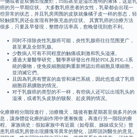
一侧或者是双侧出现糜烂，凹陷甚至是溢出透明的液体，这是乳
癌的另一早期症状。 大多数乳癌患者的女性，乳晕都会出现一
些异常的状态，并且乳房周围的皮肤就像橘子皮一样的形态，轻
轻触摸乳房还会发现有肿胀充血的症状。 其實乳癌的治療方法
很多，只要及早發現，整體存活率高，愈晚發現則愈不利。
同时不排除炎性乳腺癌可能，炎性乳腺癌往往范围更广，
甚至累及全部乳腺。
少数病人可有不同程度的触痛或刺激和乳头溢液。
通過大量醫學研究，醫學界研發出作用於PDL及PDL-1系
統的藥物，使免疫細胞能夠重新辨認出癌細胞及壞細胞，
並消滅它們。
且因為乳房有豐富的血管和淋巴系統，因此也造成了乳癌
細胞容易擴散的情況。
对于乳腺癌的类型的不一样，有些病人还可以出现乳头的
溢液，或者乳头皮肤的皲裂、起皮屑的情况。
化療療程分階段進行，治療幾天，隨後有數星期甚至個多月的休
息，讓身體從化療的副作用中逐漸恢復，再進行另一階段的療
程。 家族病史：假如家族中有近親（如母親、姊妹或女兒）曾
患乳癌或乳房曾出現腫塊等異常的變化，請即諮詢醫生的意見。