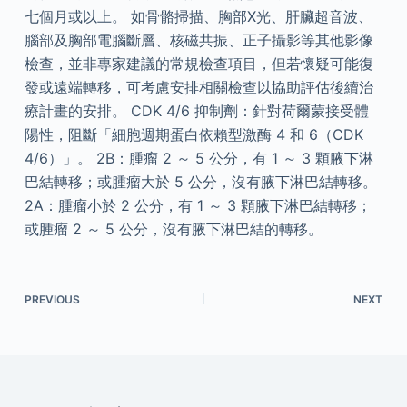
七個月或以上。 如骨骼掃描、胸部X光、肝臟超音波、
腦部及胸部電腦斷層、核磁共振、正子攝影等其他影像
檢查，並非專家建議的常規檢查項目，但若懷疑可能復
發或遠端轉移，可考慮安排相關檢查以協助評估後續治
療計畫的安排。 CDK 4/6 抑制劑：針對荷爾蒙接受體
陽性，阻斷「細胞週期蛋白依賴型激酶 4 和 6（CDK
4/6）」。 2B：腫瘤 2 ～ 5 公分，有 1 ～ 3 顆腋下淋
巴結轉移；或腫瘤大於 5 公分，沒有腋下淋巴結轉移。
2A：腫瘤小於 2 公分，有 1 ～ 3 顆腋下淋巴結轉移；
或腫瘤 2 ～ 5 公分，沒有腋下淋巴結的轉移。
PREVIOUS
NEXT