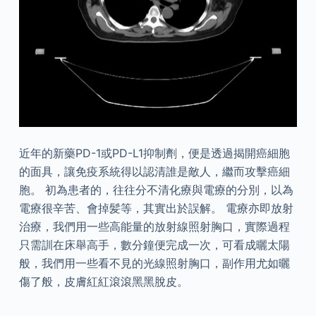
近年的新藥PD-1或PD-L1抑制劑，便是透過揭開癌細胞
的面具，讓免疫系統得以認清誰是敵人，繼而攻擊癌細
胞。 初為患者的，往往分不清化療與電療的分別，以為
電療很辛苦、會掉髪等，其實出於誤解。 電療亦即放射
治療，我們用一些高能量的放射線照射胸口，實際過程
只需訓在床舉高手，數分鐘便完成一次，可看成曬太陽
般，我們用一些看不見的光線照射胸口，副作用尤如曬
傷了般，皮膚紅紅滾滾黑黑脫皮。