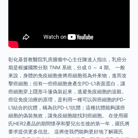
彰化基督教醫院乳房腫瘤中心主任陳達人指出，乳癌分
期是根據國際分類 TNM 系統，分成 0 ～ 4 期。 一般
來說，身體的免疫細胞會將癌細胞視為外來物，進而攻
擊癌細胞；但有一些癌細胞會產生PD-L1表面蛋白，讓
癌細胞穿上隱形斗篷偽裝起來，逃避免疫細胞的追殺。
癌症免疫治療的原理，是利用一種可以與癌細胞的PD-
L1結合的抗體，稱為抗PD-L1抗體；這種抗體能夠讓癌
細胞的偽裝無效，讓免疫細胞能找到癌細胞。 在使用羅
氏HER2產品的期間懷孕和嬰兒出生後的第一年，羅氏將
要求提供更多信息。 這將使我們能夠更好地了解羅氏