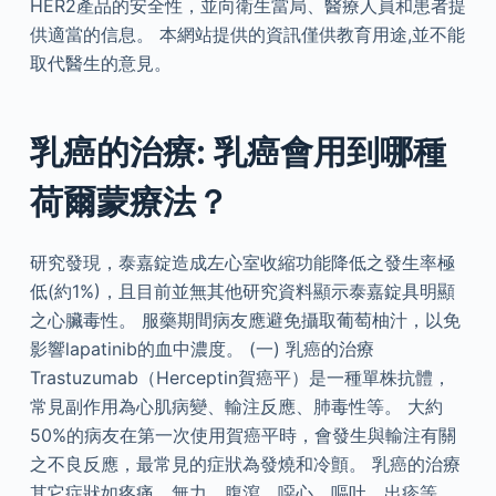
HER2產品的安全性，並向衛生當局、醫療人員和患者提
供適當的信息。 本網站提供的資訊僅供教育用途,並不能
取代醫生的意見。
乳癌的治療: 乳癌會用到哪種
荷爾蒙療法？
研究發現，泰嘉錠造成左心室收縮功能降低之發生率極
低(約1%)，且目前並無其他研究資料顯示泰嘉錠具明顯
之心臟毒性。 服藥期間病友應避免攝取葡萄柚汁，以免
影響lapatinib的血中濃度。 (一) 乳癌的治療
Trastuzumab（Herceptin賀癌平）是一種單株抗體，
常見副作用為心肌病變、輸注反應、肺毒性等。 大約
50%的病友在第一次使用賀癌平時，會發生與輸注有關
之不良反應，最常見的症狀為發燒和冷顫。 乳癌的治療
其它症狀如疼痛、無力、腹瀉、噁心、嘔吐、出疹等，