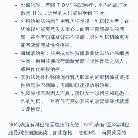
郭醫師說，有關 T-DM1 的試驗裡，平均的施打次
數是 11 次，近半的人只能耐受到 11 次。
外科治療法的副作用乳房切除後，乳房較大者，在
切除後可能突然失去重心，而有平衡感喪失的感
覺，甚至有頸部及背部不適感，另外乳房切除處可
能有緊繃感及慢性疼痛。
荷爾蒙治療：服用抗女性賀爾蒙藥物以防止癌細胞
生長，適用於腫瘤荷爾蒙受體呈陽性反應之病人，
或用作化療後治療。
其做法是外科醫師施行乳房腫瘤的局部切除及選擇
性腋窩淋巴摘除，再輔助以術後放射治療。
乳癌徵狀表現因人而異，所以女士須留意和熟悉自
己的乳房，一旦有任何突如其來的改變或症狀就應
立即檢查。
N0代表沒有淋巴結受癌細胞入侵，N1代表有1至3個淋巴
結受到癌細胞感染，如此類推。 管腔B型：荷爾蒙受體