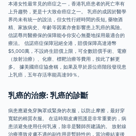
本港女性最常見的癌症之一，香港乳癌患者的死亡率有
上升趨勢，更是十大致命癌症之一。 乳癌的成因於醫學
界尚未有統一的說法，但女性行經時間的長短, 藥物酒
精、家族病史、年齡等因素亦會影響患上乳癌的風險。
信諾尊尚醫療保的保障能令你安心無憂地採用最適合的
療法。 信諾癌症保障冠絕全港，賠償保障高達港幣
$5,000萬，不設終生賠償上限，可全數賠償手術、電療
（放射治療）、化療、標靶治療等費用，按此了解更
多。 據美國癌症協會稱，如果及早於原位癌階段發現患
上乳癌，五年存活率能高達99％。
乳癌的治療: 乳癌的診斷
病患應避免穿胸罩或緊身的衣服，以防止摩擦，最好穿
寬鬆的棉質衣服。 在這時期皮膚照護是非常重要的，病
患須避免使用任何乳液，除非是醫師所建議的。 放射線
治療導致皮膚不適的副作用是暫時性的，當治療結束後