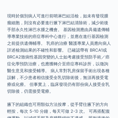
現時於個別病人可進行前哨淋巴結活檢，如未有發現腫
瘤細胞，則沒有必要進行腋下淋巴結清除術，減少術後
手部永久性淋巴水腫之機會。 基因檢測應由具備遺傳輔
導專業技術的癌症專科中心進行，並應在進行基因檢測
之前提供遺傳輔導。 乳癌的治療 醫護專業人員應向病人
詳述檢測結果的不確性和影響。 已確認帶有 BRCA1或
BRCA2致病性基因突變的人士如考慮接受預防手術／癌
症化學預防治療，也應獲轉介至癌症專科診所，以徵詢
醫生意見和接受輔導。 病人常對乳房保留手術出現各種
誤解，不少患者相信接受全乳切除術後，無須再接受電
療或化療。 但事實上，臨床發現仍有部份病人接受全乳
切除後，仍需接受電療。
腋下的組織也可用類似方法按摩，從手臂往腋下的方向
輕按，每次 5-10 分鐘，每天可做 2-3 次。 可再搭配復