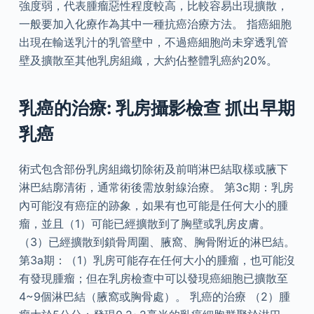
強度弱，代表腫瘤惡性程度較高，比較容易出現擴散，
一般要加入化療作為其中一種抗癌治療方法。 指癌細胞
出現在輸送乳汁的乳管壁中，不過癌細胞尚未穿透乳管
壁及擴散至其他乳房組織，大約佔整體乳癌約20%。
乳癌的治療: 乳房攝影檢查 抓出早期
乳癌
術式包含部份乳房組織切除術及前哨淋巴結取樣或腋下
淋巴結廓清術，通常術後需放射線治療。 第3c期：乳房
內可能沒有癌症的跡象，如果有也可能是任何大小的腫
瘤，並且（1）可能已經擴散到了胸壁或乳房皮膚。
（3）已經擴散到鎖骨周圍、腋窩、胸骨附近的淋巴結。
第3a期：（1）乳房可能存在任何大小的腫瘤，也可能沒
有發現腫瘤；但在乳房檢查中可以發現癌細胞已擴散至
4~9個淋巴結（腋窩或胸骨處）。 乳癌的治療 （2）腫