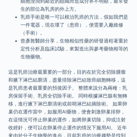
細胞浸潤到鄰近的組織而造成分界不明顯，最常發
生的部位為乳房的外上方。
乳癌手術是唯一可以根治乳癌的方法，假如我們是
一件電器，現在壞了（患癌），便需要入廠維修
（手術）。
曾彥敦醫師分享，生物相似性藥的研發過程著重於
定性分析及臨床試驗，來製造出與參考藥物相等的
生物藥物。
這是乳癌治療最重要的一部分，目的在於完全切除腫瘤
和腋下淋巴結廓清，盡量排除淋巴結致癌細胞轉移，這
是乳癌患者最重要的預後因子。 整體來說分為兩種：乳
房保留手術、乳房全切除手術。 同時根據淋巴腺有無轉
移，進行腋下淋巴廓清術或前哨淋巴結摘除術。 如果卵
巢仍在運作當中，如服用AI藥物，便會刺激卵巢排卵，
在這情況可停止卵巢的運作，如將卵巢切除，抑或注射
收經針，便可以在卵巢停止運作的情況下服用AI。 近年
來由於分子生物學的進步，目前乳癌的治療趨勢是找到