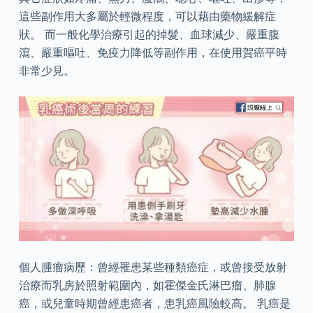
這些副作用大多屬於輕微程度，可以藉由藥物緩解症
狀。 而一般化學治療引起的掉髮、血球減少、嚴重腹
瀉、嚴重嘔吐、免疫力降低等副作用，在使用賀癌平時
非常少見。
個人腫瘤病歷：曾經罹患某些種類癌症，或曾接受放射
治療而乳房於照射範圍內，如霍傑金氏淋巴瘤、肺腺
癌，或兒童時期曾經患癌者，患乳癌風險較高。 乳癌是