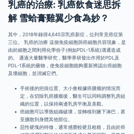
乳癌的治療: 乳癌飲食迷思拆
解 雪蛤膏雞翼少食為妙？
其中，2018年錄得4,645宗乳癌新症，位列常見癌症第
三位。 乳癌的治療 這個免疫細胞與癌細胞共容現象，是
由於細胞之間利用化學份子(例如PDL-1系統)溝通造成
的。 通過大量醫學研究，醫學界研發出作用於PDL及
PDL-1系統的藥物，使免疫細胞能夠重新辨認出癌細胞
及壞細胞，並消滅它們。
手術後的疤痕位置、大小會根據癌腫瘤的情況而
定，在切除乳癌腫瘤後，醫生可以同時調整乳房組
織的位置，以保持兩邊乳房平衡及美觀。
癌細胞可以導致組織破壞，並轉移到腋下淋巴，甚
至擴散到身體其他部位。
惡性硬塊的特徵，通常感覺較硬且粗糙，且由於癌