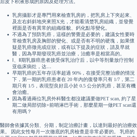
后皮下积液形成的原因及处理方法。
乳房攝影才是專門用來檢查乳房的，把乳房上下夾起來、
及左右斜斜地夾來照X光，才能看清楚乳房組織，並發覺
裡面是否有異常的組織樣貌、鈣化點等變化。
不過為了預防乳癌，這樣的警覺是必要的，建議女性要時
常檢查乳房及胸部的變化、或是否有不明的硬塊，如果懷
疑是乳癌徵兆或症狀，或有以下提及的症狀，請及早就
醫，因為早期發現乳癌並治療，治癒率是相當高的。
Ⅰ、Ⅱ期乳腺癌患者接受保乳治疗后，以中等剂量放疗控制
亚临床病灶，达…
早期乳癌的五年存活率超過 90%，在接受完整治療的情況
下，第一期的乳癌患者在 20 年內的復發率只有 1/7，第二
期只有 1/5，表現型良好且小於 0.5 公分的乳癌，甚至有機
會治癒。
因為看過兩位乳房外科醫生都沒建議要做PET scan, 約了星
期二做局部切除+前哨淋巴手術，那麼星期一做PET scan還
有用嗎？
醫師會依據其分類、分期，制定治療計畫，以達到最好的治療效
果。 因此女性每月一次徹底的乳房檢查是非常必要的。 乳癌的