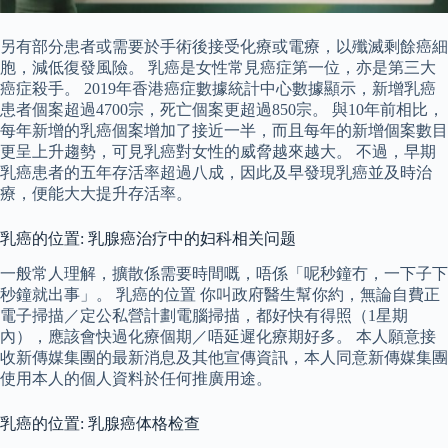
另有部分患者或需要於手術後接受化療或電療，以殲滅剩餘癌細
胞，減低復發風險。 乳癌是女性常見癌症第一位，亦是第三大
癌症殺手。 2019年香港癌症數據統計中心數據顯示，新增乳癌
患者個案超過4700宗，死亡個案更超過850宗。 與10年前相比，
每年新增的乳癌個案增加了接近一半，而且每年的新增個案數目
更呈上升趨勢，可見乳癌對女性的威脅越來越大。 不過，早期
乳癌患者的五年存活率超過八成，因此及早發現乳癌並及時治
療，便能大大提升存活率。
乳癌的位置: 乳腺癌治疗中的妇科相关问题
一般常人理解，擴散係需要時間嘅，唔係「呢秒鐘冇，一下子下
秒鐘就出事」。 乳癌的位置 你叫政府醫生幫你約，無論自費正
電子掃描／定公私營計劃電腦掃描，都好快有得照（1星期
內），應該會快過化療個期／唔延遲化療期好多。 本人願意接
收新傳媒集團的最新消息及其他宣傳資訊，本人同意新傳媒集團
使用本人的個人資料於任何推廣用途。
乳癌的位置: 乳腺癌体格检查