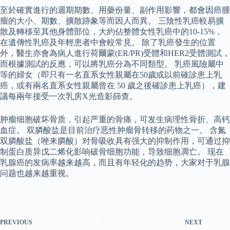
至於確實進行的週期期數、用藥份量、副作用影響，都會因癌腫
瘤的大小、期數、擴散跡象等而因人而異。 三陰性乳癌較易擴
散及轉移至其他身體部位，大約佔整體女性乳癌中的10-15%，
在遺傳性乳癌及年輕患者中會較常見。 除了乳癌發生的位置
外，醫生亦會為病人進行荷爾蒙(ER/PR)受體和HER2受體測試，
而根據測試的反應，可以將乳癌分為不同類型。 乳癌風險屬中
等的婦女（即只有一名直系女性親屬在50歲或以前確診患上乳
癌，或有兩名直系女性親屬曾在 50 歲之後確診患上乳癌），建
議每兩年接受一次乳房X光造影篩查。
肿瘤细胞破坏骨质，引起严重的骨痛，可发生病理性骨折、高钙
血症。 双膦酸盐是目前治疗恶性肿瘤骨转移的药物之一。 含氮
双膦酸盐（唑来膦酸）对骨吸收具有强大的抑制作用，可通过抑
制蛋白质异戊二烯化影响破骨细胞功能，导致细胞凋亡。 现在
乳腺癌的发病率越来越高，而且有年轻化的趋势，大家对于乳腺
问题也越来越重视。
PREVIOUS
NEXT