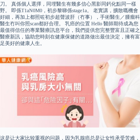
刀。 真係個人選擇，同埋醫生有幾多信心黑影同鈣化點同一樣
野。 即係T1aN0M0，初步黎睇係stage1a。 老實講，擴散嘅機會
好細，再加上都照咗初步超聲波肝（冇事），手術醫生／腫瘤科
醫生冇叫你照scan都好合理。 乳癌的位置 Hello 醫師期待成為您
最值得信任的專業醫療訊息平台，我們提供您完整豐富且正確之
醫療新訊，協助您時刻在健康保健的道路做出最佳決定，擁有富
足美好的健康人生。
这是让大家比较重视的问题，因为乳腺癌总是让女性承受苦难，