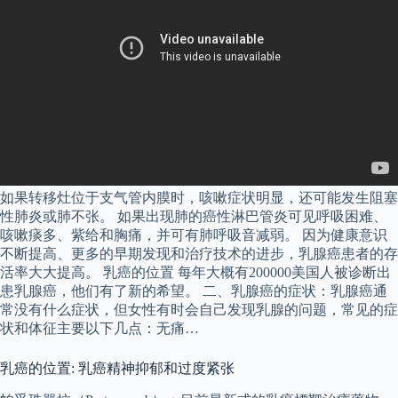
如果转移灶位于支气管内膜时，咳嗽症状明显，还可能发生阻塞
性肺炎或肺不张。 如果出现肺的癌性淋巴管炎可见呼吸困难、
咳嗽痰多、紫给和胸痛，并可有肺呼吸音减弱。 因为健康意识
不断提高、更多的早期发现和治疗技术的进步，乳腺癌患者的存
活率大大提高。 乳癌的位置 每年大概有200000美国人被诊断出
患乳腺癌，他们有了新的希望。 二、乳腺癌的症状：乳腺癌通
常没有什么症状，但女性有时会自己发现乳腺的问题，常见的症
状和体征主要以下几点：无痛…
乳癌的位置: 乳癌精神抑郁和过度紧张