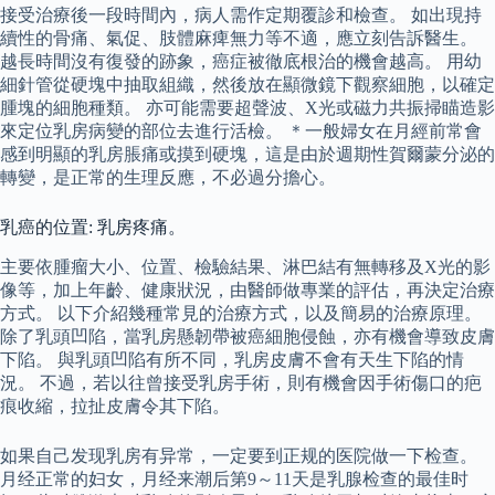
接受治療後一段時間內，病人需作定期覆診和檢查。 如出現持
續性的骨痛、氣促、肢體麻痺無力等不適，應立刻告訴醫生。
越長時間沒有復發的跡象，癌症被徹底根治的機會越高。 用幼
細針管從硬塊中抽取組織，然後放在顯微鏡下觀察細胞，以確定
腫塊的細胞種類。 亦可能需要超聲波、X光或磁力共振掃瞄造影
來定位乳房病變的部位去進行活檢。 ＊一般婦女在月經前常會
感到明顯的乳房脹痛或摸到硬塊，這是由於週期性賀爾蒙分泌的
轉變，是正常的生理反應，不必過分擔心。
乳癌的位置: 乳房疼痛。
主要依腫瘤大小、位置、檢驗結果、淋巴結有無轉移及X光的影
像等，加上年齡、健康狀況，由醫師做專業的評估，再決定治療
方式。 以下介紹幾種常見的治療方式，以及簡易的治療原理。
除了乳頭凹陷，當乳房懸韌帶被癌細胞侵蝕，亦有機會導致皮膚
下陷。 與乳頭凹陷有所不同，乳房皮膚不會有天生下陷的情
況。 不過，若以往曾接受乳房手術，則有機會因手術傷口的疤
痕收縮，拉扯皮膚令其下陷。
如果自己发现乳房有异常，一定要到正规的医院做一下检查。
月经正常的妇女，月经来潮后第9～11天是乳腺检查的最佳时