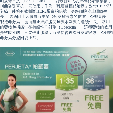
帕妥珠單抗（Pertuzumab）：目前最新式的乳癌標靶治療藥物，
與曲妥珠單抗一同使用，作為「乳癌雙標靶治療」對付HER2型
乳癌，能夠有效截斷HER2蛋白的信號，令癌細胞停止繼續生
長。 透過阻止大腦向卵巢發出分泌雌激素的信號，令卵巢停止
製造雌激素，從而阻止癌細胞受雌激素刺激而繼續生長。 常用
的藥物包括諾雷德持續性注射劑（Goserelin），這種藥物的效用
是暫時性的，只要停止服藥，卵巢便會再次分泌雌激素，令體內
雌激素分泌回復正常。