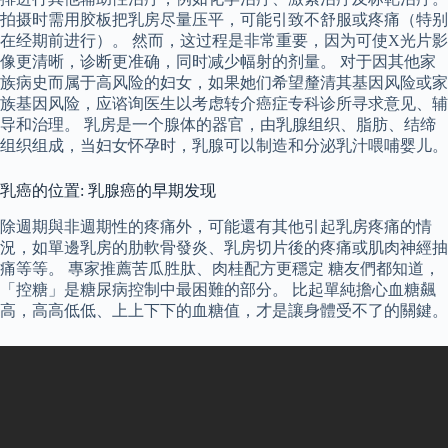
拍摄时需用胶板把乳房尽量压平，可能引致不舒服或疼痛（特别
在经期前进行）。 然而，这过程是非常重要，因为可使X光片影
像更清晰，诊断更准确，同时减少幅射的剂量。 对于因其他家
族病史而属于高风险的妇女，如果她们希望釐清其基因风险或家
族基因风险，应谘询医生以考虑转介癌症专科诊所寻求意见、辅
导和治理。 乳房是一个腺体的器官，由乳腺组织、脂肪、结缔
组织组成，当妇女怀孕时，乳腺可以制造和分泌乳汁喂哺婴儿。
乳癌的位置: 乳腺癌的早期发现
除週期與非週期性的疼痛外，可能還有其他引起乳房疼痛的情
況，如單邊乳房的肋軟骨發炎、乳房切片後的疼痛或肌肉神經抽
痛等等。 專家推薦苦瓜胜肽、肉桂配方更穩定 糖友們都知道，
「控糖」是糖尿病控制中最困難的部分。 比起單純擔心血糖飆
高，高高低低、上上下下的血糖值，才是讓身體受不了的關鍵。