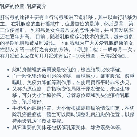
乳癌的位置: 乳癌简介
肝转移的途径主要有血行转移和淋巴道转移，其中以血行转移为
主。 在乳腺癌的血行播散中，位居首位的是肺，然后是骨，第
三位便是肝。 乳腺癌是女性最常见的恶性肿瘤，并且其发病率
还在逐年升高。 目前，随着乳腺癌诊治技术的发展，越来越多
的早期乳腺癌被及时发现。 下面我就为广大关爱乳腺健康的女
性朋友介绍一些行之有效的方法。 1.乳腺自检：一般每月一次，
有月经妇女应在每月月经来潮后7～10天检查，已停经的妇…
此時身體裡的荷爾蒙是較低的，檢查結果比較準確。
而一般化學治療引起的掉髮、血球減少、嚴重腹瀉、嚴重
嘔吐、免疫力降低等副作用，在使用賀癌平時非常少見。
又称为原位癌，是指病变仅局限于原发部位，未发生转
移，可分为小叶原位癌、导管原位癌和乳头湿疹样乳腺
癌，预后较好。
手術後的疤痕位置、大小會根據癌腫瘤的情況而定，在切
除乳癌腫瘤後，醫生可以同時調整乳房組織的位置，以保
持兩邊乳房平衡及美觀。
其它重要的受体还包括催乳素受体、雄激素受体等。