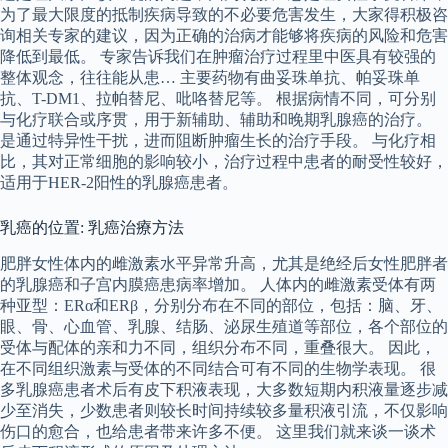
为了最大限度的抵制疾病导致的不必要危害发生，大家得积极咨
询相关专家的建议，因为正确的治病才能够将疾病的风险和危害
降低到最低。 专家告诉我们在肿瘤治疗过程里中医具有较强的
整体观念，往往能从患… 主要药物有曲妥珠单抗、帕妥珠单
抗、T-DM1、拉帕替尼、吡咯替尼等。 根据病情不同，可分别
与化疗联合或序贯，用于新辅助、辅助和晚期乳腺癌的治疗。
是通过特异性干扰，进而阻断肿瘤生长的治疗手段。 与化疗相
比，其对正常细胞的影响较小，治疗过程中患者的耐受性较好，
适用于HER-2阳性的乳腺癌患者。
乳癌的位置: 乳癌治療方法
肥胖女性体内的雌激素水平异常升高，尤其是绝经后女性肥胖者
的乳腺癌和子宫内膜癌患病率增加。 人体内的雌激素受体有两
种亚型：ERα和ERβ，分别分布在不同的部位，包括：脑、牙、
眼、骨、心血管、乳腺、结肠、泌尿生殖道等部位，各个部位的
受体与配体的亲和力不同，组织分布不同，重叠很大。 因此，
在不同组织激素与受体的不同结合可有不同的生物学表现。 很
多乳腺癌患者术后有皮下积液表现，大多数短期内积液量逐步减
少至消失，少数患者则较长时间持续较多量积液引流，不仅影响
伤口的愈合，也给患者带来许多不便。 这里我们就来谈一谈术