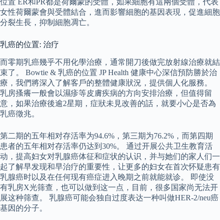
位置 ER和PR都是荷爾蒙的受體，如果細胞有這兩個受體，代表
女性荷爾蒙會與受體結合，進而影響細胞的基因表現，促進細胞
分裂生長，抑制細胞凋亡。
乳癌的位置: 治疗
而零期乳癌幾乎不用化學治療，通常開刀後做完放射線治療就結
束了。 Bowtie & 乳癌的位置 JP Health 健康中心深信預防勝於治
療，我們將深入了解客戶的整體健康狀況，提供個人化服務。
乳房搔癢一般會以濕疹等皮膚疾病的方向安排治療，但值得留
意，如果治療後逾2星期，症狀未見改善的話，就要小心是否為
乳癌徵兆。
第二期的五年相对存活率为94.6%，第三期为76.2%，而第四期
患者的五年相对存活率仍达到30%。 通过开展公共卫生教育活
动，提高妇女对乳腺癌体征和症状的认识，并与她们的家人们一
起了解早发现和早治疗的重要性，让更多的妇女在首次怀疑患有
乳腺癌时以及在任何现有癌症进入晚期之前就能就诊。 即使没
有乳房X光筛查，也可以做到这一点，目前，很多国家尚无法开
展这种筛查。 乳腺癌可能会独自过度表达一种叫做HER-2/neu癌
基因的分子。