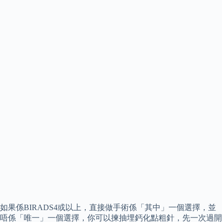
如果係BIRADS4或以上，直接做手術係「其中」一個選擇，並
唔係「唯一」一個選擇，你可以揀抽埋鈣化點粗針，先一次過開