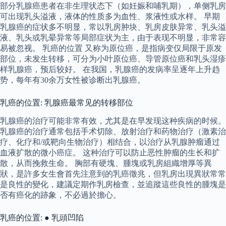
部分乳腺癌患者在非生理状态下（如妊娠和哺乳期），单侧乳房
可出现乳头溢液，液体的性质多为血性、浆液性或水样。 早期
乳腺癌的症状多不明显，常以乳房肿块、乳房皮肤异常、乳头溢
液、乳头或乳晕异常等局部症状为主，由于表现不明显，非常容
易被忽视。 乳癌的位置 又称为原位癌，是指病变仅局限于原发
部位，未发生转移，可分为小叶原位癌、导管原位癌和乳头湿疹
样乳腺癌，预后较好。 在我国，乳腺癌的发病率呈逐年上升趋
势，每年有30余万女性被诊断出乳腺癌。
乳癌的位置: 乳腺癌最常见的转移部位
乳腺癌的治疗可能非常有效，尤其是在早发现这种疾病的时候。
乳腺癌的治疗通常包括手术切除、放射治疗和药物治疗（激素治
疗、化疗和/或靶向生物治疗）相结合，以治疗从乳腺肿瘤通过
血液扩散的微小癌症。 这种治疗可以防止恶性肿瘤的生长和扩
散，从而挽救生命。 胸部有硬塊、腫塊或乳房組織增厚等異
狀，是許多女生會首先注意到的乳癌徵兆，但乳房出現異狀常常
是良性的變化，建議定期作乳房檢查，並追蹤這些良性的腫塊是
否有癌化的跡象，不必過於擔心。
乳癌的位置: ● 乳頭凹陷