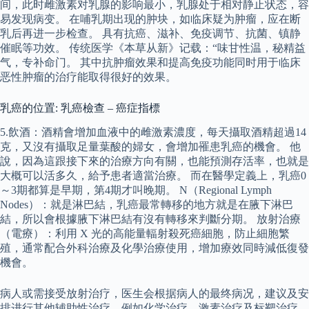
间，此时雌激素对乳腺的影响最小，乳腺处于相对静止状态，容
易发现病变。 在哺乳期出现的肿块，如临床疑为肿瘤，应在断
乳后再进一步检查。 具有抗癌、滋补、免疫调节、抗菌、镇静
催眠等功效。 传统医学《本草从新》记载：“味甘性温，秘精益
气，专补命门。 其中抗肿瘤效果和提高免疫功能同时用于临床
恶性肿瘤的治疗能取得很好的效果。
乳癌的位置: 乳癌檢查 – 癌症指標
5.飲酒：酒精會增加血液中的雌激素濃度，每天攝取酒精超過14
克，又沒有攝取足量葉酸的婦女，會增加罹患乳癌的機會。 他
說，因為這跟接下來的治療方向有關，也能預測存活率，也就是
大概可以活多久，給予患者適當治療。 而在醫學定義上，乳癌0
～3期都算是早期，第4期才叫晚期。 N（Regional Lymph
Nodes）：就是淋巴結，乳癌最常轉移的地方就是在腋下淋巴
結，所以會根據腋下淋巴結有沒有轉移來判斷分期。 放射治療
（電療）：利用 X 光的高能量輻射殺死癌細胞，防止細胞繁
殖，通常配合外科治療及化學治療使用，增加療效同時減低復發
機會。
病人或需接受放射治疗，医生会根据病人的最终病况，建议及安
排进行其他辅助性治疗，例如化学治疗、激素治疗及标靶治疗。