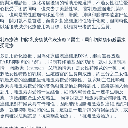
態與病理診斷，據此考慮後續的輔助治療選擇，不過女性往往憂
心接受手術的同時，也失去了美麗性徵。 當乳癌腫瘤走到第四
期，也就是惡性腫瘤轉移至骨骼、肝臟、肺臟和腦部等遠處部位
時，開刀就不是首選，而會針對癌細胞特性給予化療，但同時也
以延後或減少化療使用為目標，以維持患者的生活品質。
乳癌療法: 切除乳房後就代表痊癒？醫生：局部切除後仍必需接
受電療
多是用於化療後，因為化療破壞癌細胞DNA，繼而需要透過
PARP抑制劑的「酶」，抑制其修補基因的功能，就可以控制病
情。 雌激素（estrogen，又稱動情素）是女性荷爾蒙的一種，可
刺激女性特徵如乳房、生殖器官的生長與成熟，約三分之二女性
乳癌患者的癌細胞呈現雌激素接受體陽性。 謝家明主任比喻雌
激素與雌激素接受體的關係就像是鑰匙與鑰匙孔，當鑰匙插入鑰
匙孔，雌激素與受體一旦結合，細胞內就會產生一連串生物反
應，導致細胞產生分裂增生。 簡單說就是 雌激素接受體陽性 乳
癌細胞對荷爾蒙具有倚賴性，因此若能阻斷雌激素對癌細胞的刺
激，就能抑制癌細胞的生長，這就是一般所謂的荷爾蒙治療，或
更精確說法應該是「抗荷爾蒙治療」、「抗雌激素治療」。