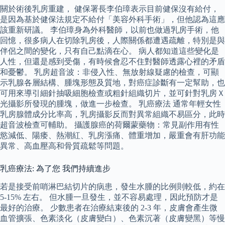
關於術後乳房重建， 健保署長李伯璋表示目前健保沒有給付，
是因為基於健保法規定不給付「美容外科手術」，但他認為這應
該重新研議。 李伯璋身為外科醫師，以前也做過乳房手術，他
回憶，很多病人在切除乳房後，人際關係都遭遇疏離，特別是與
伴侶之間的變化，只有自己點滴在心。 病人都知道這些變化是
人性，但還是感到受傷，有時候會忍不住對醫師透露心裡的矛盾
和憂鬱。 乳房超音波：非侵入性、無放射線疑慮的檢查，可顯
示乳腺各層結構、腫塊形態及質地，對癌症診斷有一定幫助，也
可用來導引細針抽吸細胞檢查或粗針組織切片，並可針對乳房Ｘ
光攝影所發現的腫塊，做進一步檢查。 乳癌療法 通常年輕女性
乳房腺體成分比率高，乳房攝影反而對異常組織不易區分，此時
超音波檢查可輔助。 攝護腺癌的荷爾蒙藥物：常見副作用有性
慾減低、陽痿、熱潮紅、乳房漲痛、體重增加，嚴重會有肝功能
異常、高血壓高和骨質疏鬆等問題。
乳癌療法: 為了您 我們持續進步
若是接受前哨淋巴結切片的病患，發生水腫的比例則較低，約在
5-15% 左右。 但水腫一旦發生，並不容易處理，因此預防才是
最好的治療。 少數患者在治療結束後的 2-3 年，皮膚會產生微
血管擴張、色素淡化（皮膚變白）、色素沉著（皮膚變黑）等慢