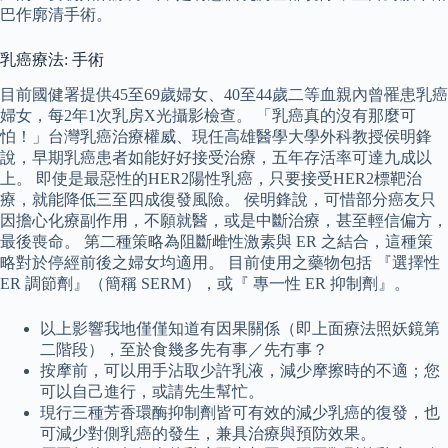
巴作廓清手術。
乳癌療法: 手術
目前國健署提供45至69歲婦女、40至44歲二等血親內曾罹患乳癌
婦女，每2年1次乳房X光攝影檢查。 「乳癌真的沒有那麼可
怕！」台灣乳癌治療權威、現任高雄醫學大學外科教授侯明鋒
說，早期乳癌患者如能好好接受治療，五年存活率可達九成以
上。 即使是最惡性的HER2陽性乳癌，只要接受HER2標靶治
療，就能降低三至四成復發風險。 侯明鋒說，可惜部分癌友只
因擔心化療副作用，不願就醫，或是中斷治療，甚至輕信偏方，
最後喪命。 第二種策略為阻斷雌性激素與 ER 之結合，這種策
略對於停經前後之婦女均適用。 目前使用之藥物包括 『選擇性
ER 調節劑』（簡稱 SERM），或『 專一性 ER 抑制劑』。
以上影響我地僅僅知道有因果關係（即上面療法照妖鏡第
二階段），至於食幾多先有事／先冇事？
按摩前，可以用手沾取少許乳液，減少摩擦時的不適；您
可以自己進行，或請先生幫忙。
現行三種芳香環酶抑制劑皆可有效的減少乳癌的復發，也
可減少對側乳癌的發生，兼具治療與預防效果。