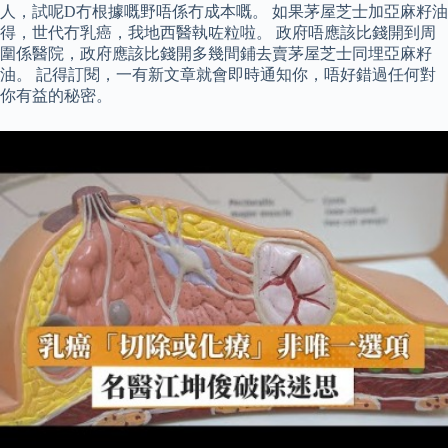
人，試呢D冇根據嘅野唔係冇成本嘅。 如果茅屋芝士加亞麻籽油
得，世代冇乳癌，我地西醫執咗粒啦。 政府唔應該比錢開到周
圍係醫院，政府應該比錢開多幾間鋪去賣茅屋芝士同埋亞麻籽
油。 記得訂閱，一有新文章就會即時通知你，唔好錯過任何對
你有益的秘密。