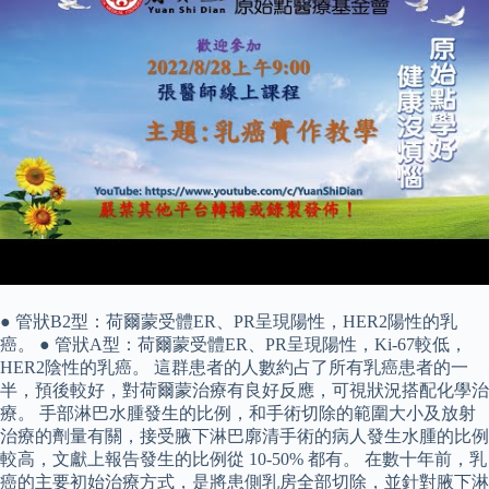
● 管狀B2型：荷爾蒙受體ER、PR呈現陽性，HER2陽性的乳
癌。 ● 管狀A型：荷爾蒙受體ER、PR呈現陽性，Ki-67較低，
HER2陰性的乳癌。 這群患者的人數約占了所有乳癌患者的一
半，預後較好，對荷爾蒙治療有良好反應，可視狀況搭配化學治
療。 手部淋巴水腫發生的比例，和手術切除的範圍大小及放射
治療的劑量有關，接受腋下淋巴廓清手術的病人發生水腫的比例
較高，文獻上報告發生的比例從 10-50% 都有。 在數十年前，乳
癌的主要初始治療方式，是將患側乳房全部切除，並針對腋下淋