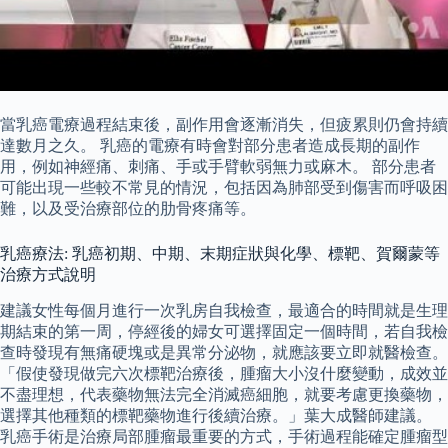
當乳癌電療過程結束後，副作用會逐漸消失，但疲累則仍會持續
達數月之久。 乳癌的電療有時會對部分患者造成長期的副作
用，例如神經痛、刺痛、手或手臂軟弱無力或麻木。 部分患者
可能出現一些較不常見的情況，包括因為肺部受到傷害而呼吸困
難，以及受治療部位的肋骨疼痛等。
乳癌療法: 乳癌初期、中期、末期症狀與化學、標靶、賀爾蒙等
治療方式說明
建議女性每個月進行一次乳房自我檢查，最適合的時間就是生理
期結束的第一周，停經後的婦女可選擇固定一個時間，若自我檢
查時發現有無痛硬塊或是異常分泌物，就應該要立即就醫檢查。
「假使發現做完六次標靶治療後，腫瘤大小沒什麼變動，成效並
不盡理想，代表藥物無法完全消滅癌細胞，就要考慮更換藥物，
選擇其他種類的標靶藥物進行後續治療。」葉大成醫師建議。
乳癌手術是治療局部腫瘤最重要的方式，手術過程能確定腫瘤型