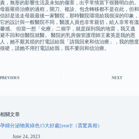
責，無形的影響生活及未知的傷害，出乎常情當下很難明白的。
母親罹癌治療的過程，開刀、複診、包含轉移都不是在此，但和
信郤是送走母親最後一家醫院，那時醫院環境給我很深的印象，
它的設計與一般醫院不同，醫護人員也非常親切，給人非常有溫
馨感。 但當一想「化療」二個字，就是踩到我的地雷，我又逃
避不回和信醫院就醫。 醫院的乳房個管護理師王素英是我的恩
人，她不厭其煩的打電話給我「請我回來和信治療」，我的態度
很硬，請她不用打電話給我，我不要回和信治療。
PREVIOUS
NEXT
相關文章
孕婦分泌物黃綠色15大好處[year]!（震驚真相）
June 24, 2023