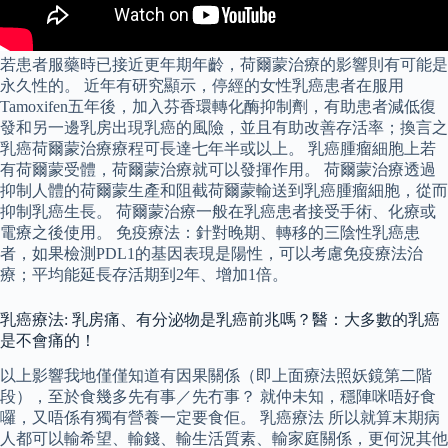
若患者服藥時已接近更年期年齡，荷爾蒙治療的影響則有可能是
永久性的。 近年有研究顯示，停經的女性乳癌患者在服用
Tamoxifen五年後，加入芬香環轉化酶抑制劑，有助患者減低復
發和另一邊乳房出現乳癌的風險，並且有助改善存活率；換言之
乳癌荷爾蒙治療療程可長達七年半或以上。 乳癌腫瘤細胞上若
有荷爾蒙受體，荷爾蒙治療就可以發揮作用。 荷爾蒙治療透過
抑制人體的荷爾蒙生產和阻截荷爾蒙輸送到乳癌腫瘤細胞，從而
抑制乳癌生長。 荷爾蒙治療一般在乳癌患者接受手術、化療或
電療之後使用。 免疫療法：針對晚期、轉移的三陰性乳癌患
者，如果檢測PDL1的基因表現是陽性，可以考慮免疫療法治
療；平均能延長存活期到2年、增加1倍。
乳癌療法: 乳房痛、有分泌物是乳癌前兆嗎？醫：大多數的乳癌
是不會痛的！
以上影響我地僅僅知道有因果關係（即上面療法照妖鏡第二階
段），至於食幾多先有事／先冇事？ 就仲未知，穩陣咪唔好食
囉，又唔係有獨有營養一定要食佢。 乳癌療法 所以就算末期病
人都可以輸希望、輸錢、輸生活質素、輸家庭關係，更何況其他