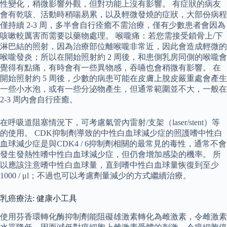
性變化，稍微影響外觀，但對功能上沒有影響。 有症狀的病友
會有乾咳、活動時稍喘易累，以及輕微發燒的症狀，大部份病程
僅持續 2-3 周，多半會自行痊癒不需治療，僅有少數患者會因為
咳嗽較厲害而需要以藥物處理。 喉嚨痛：若您需接受鎖骨上/下
淋巴結的照射，因為治療部位離喉嚨非常近，因此會造成輕微的
喉嚨發炎；所以在開始照射約 2 周後，和患側乳房同側的喉嚨會
覺得有點痛，有時會有一些異物感，吞嚥也會稍微有影響。 在
開始照射約 5 周後，少數的病患可能在皮膚上脫皮嚴重處會產生
一些小水泡，或有一些分泌物產生，但通常範圍並不大，一般在
2-3 周內會自行痊癒。
在呼吸道阻塞情況下，可考慮氣管內雷射/支架（laser/stent）等
的使用。 CDK抑制劑導致的中性白血球減少症的照護嗜中性白
血球減少症是與CDK4 / 6抑制劑相關的最常見的毒性，通常不會
發生發熱性嗜中性白血球減少症，但仍會增加感染的機率。 所
以應該注意嗜中性白血球量，直到嗜中性白血球量恢復到至少
1000 / μl；不過也可以考慮劑量減少的方式繼續治療。
乳癌療法: 健康小工具
使用芬香環轉化酶抑制劑能阻礙雄激素轉化為雌激素，令雌激素