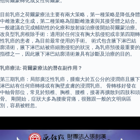
他荷爾蒙轉化成女性荷爾蒙。
目前乳癌之荷爾蒙療法主要有兩大策略，第一種策略是降低身體
中雌激素之生成，第二種策略為阻斷雌激素與其接受體之結合。
一般建議在完成輔助性的化療和放射線治療後開始荷爾蒙治療。
改良型乳房根除手術：適用於任何沒有胸大肌侵犯或非第四期轉
性乳癌的患者，為目前最常使用的手術。 術式包含腋下淋巴結
廓清術，腋下淋巴結被癌細胞侵犯的狀況，為乳癌預後最重要的
指標之一，因此腋下淋巴結廓清術兼具有診斷及治療的目的。
乳癌療法: 荷爾蒙療法的潛在副作用？
第三期乳癌：局部廣泛性乳癌，腫瘤大於五公分的浸潤癌且腋下
淋巴結有任何癌轉移或有胸壁皮膚的浸潤乳癌。 骨轉移好發在
中軸骨部位，常見於頸椎、胸椎、腰椎，接著再擴散到四肢和頭
骨。 剛開始，症狀大多為腰痠背痛，很難跟一般的文明病區
別，容易被輕忽。