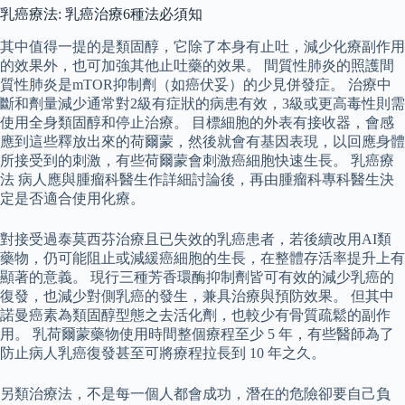
乳癌療法: 乳癌治療6種法必須知
其中值得一提的是類固醇，它除了本身有止吐，減少化療副作用
的效果外，也可加強其他止吐藥的效果。 間質性肺炎的照護間
質性肺炎是mTOR抑制劑（如癌伏妥）的少見併發症。 治療中
斷和劑量減少通常對2級有症狀的病患有效，3級或更高毒性則需
使用全身類固醇和停止治療。 目標細胞的外表有接收器，會感
應到這些釋放出來的荷爾蒙，然後就會有基因表現，以回應身體
所接受到的刺激，有些荷爾蒙會刺激癌細胞快速生長。 乳癌療
法 病人應與腫瘤科醫生作詳細討論後，再由腫瘤科專科醫生決
定是否適合使用化療。
對接受過泰莫西芬治療且已失效的乳癌患者，若後續改用AI類
藥物，仍可能阻止或減緩癌細胞的生長，在整體存活率提升上有
顯著的意義。 現行三種芳香環酶抑制劑皆可有效的減少乳癌的
復發，也減少對側乳癌的發生，兼具治療與預防效果。 但其中
諾曼癌素為類固醇型態之去活化劑，也較少有骨質疏鬆的副作
用。 乳荷爾蒙藥物使用時間整個療程至少 5 年，有些醫師為了
防止病人乳癌復發甚至可將療程拉長到 10 年之久。
另類治療法，不是每一個人都會成功，潛在的危險卻要自己負