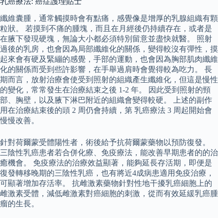
乳癌療法: 癌症護理貼士
纖維囊腫，通常觸摸時會有點痛，感覺像是增厚的乳腺組織有顆
粒狀。 若摸到不痛的腫塊，而且在月經後仍持續存在，或者是
在腋下發現硬塊，無論大小都必須特別留意並盡快就醫。 照射
過後的乳房，也會因為局部纖維化的關係，變得較沒有彈性，摸
起來會有硬及緊繃的感覺，手部的運動，也會因為胸部肌肉纖維
化的關係而受到些許影響，在手舉過肩時會覺得較為吃力。 長
期而言，放射治療會使受到照射的組織產生纖維化，但這是慢性
的變化，常常發生在治療結束之後 1-2 年。 因此受到照射的頸
部、胸壁，以及腋下淋巴附近的組織會變得較硬。 上述的副作
用在治療結束後的頭 2 周仍會持續，第 乳癌療法 3 周起開始會
慢慢改善。
針對荷爾蒙受體陽性者，術後給予抗荷爾蒙藥物以預防復發。
三陰性乳癌患者若合併化療、免疫療法，能改善早期患者的的治
癒機會。 免疫療法的治療效益顯著，能夠延長存活期，即便是
復發轉移晚期的三陰性乳癌，也有將近4成病患適用免疫治療，
可顯著增加存活率。 抗雌激素藥物針對性地干擾乳癌細胞上的
雌激素受體，減低雌激素對癌細胞的刺激，從而有效延緩乳癌腫
瘤的生長。