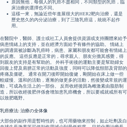
原因無他，每個人的乳癌不盡相同，不同類型的乳癌，臨
床治療的選擇也不同。
這樣一來，無論近些年進展很大的HER2靶向治療，還是
歷史悠久的內分泌治療，到了三陰乳癌這，統統不起作
用。
在醫院中，醫師、護士或社工人員會提供資源或支持團體來給予
病患情緒上的支持，並在經濟方面給予有條件的協助。 情緒上
的調適當被診斷為乳癌時，病患、家屬和朋友都可能會有情緒上
的反應。 這些反應是正常的，尋求親人、朋友分擔其感覺，得
到親友的支持是有幫助的。 外科手術後的運動主要是幫助婦女
回復上臂及肩膀正常的活動及強度，同時可以降低頸部及背部的
疼痛及僵硬。 通常在開刀後即開始復健，剛開始在床上做一些
較緩慢、溫和的活動，逐漸的做更多的活動，然後變成常規的運
動，可成為生活上的一部份。 反而收經後因為雌激素由脂肪制
造，所以收經後肥伴係會增加患乳癌機會，所以要戒就戒所有可
以致肥嘅野。
乳癌療法: 治療の全体像
大部份的副作用是暫時性的，也可用藥物來控制，如止吐劑及白
血球生長激素等可使副作用減少到最低程度。 目前化學治療長