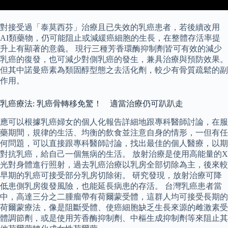
對接受過「泰莫西芬」治療且已失效的乳癌患者，若後續改用
AI類藥物，仍可能阻止或減緩癌細胞的生長，在整體存活率提
升上有顯著的意義。 現行三種芳香環酶抑制劑皆可有效的減少
乳癌的復發，也可減少對側乳癌的發生，兼具治療與預防效果。
但其中諾曼癌素為類固醇型態之去活化劑，較少有骨質疏鬆的副
作用。
乳癌療法: 乳癌骨轉移免驚！ 適當治療仍可趴趴走
應可以根據乳癌婦女的個人化報告詳細地跟專科醫師討論，在服
藥期間，規律的生活、均衡的飲食並注意自身的情形，一但有任
何問題，可以直接跟專科醫師討論，找出最佳的個人醫療，以期
對抗乳癌，給自己一個無病的生活。 放射治療是使用高能量的X
光對身體進行照射，過去乳癌治療以乳房全部切除為主，後來較
早期的乳癌可接受部分乳房切除術。 研究發現，放射治療可降
低患側乳房復發風險，也能延長病患的存活。 台灣乳癌患者當
中，高達三分之二腫瘤帶有荷爾蒙受體，這群人均可接受長期的
荷爾蒙療法，像是阻斷受體、使癌細胞缺乏生長來源的雌激素受
體調節劑，或是使用芳香酶抑制劑、中樞生成抑制劑等來阻止其