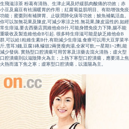
生飛滋涼茶 粉葛有清熱、生津止渴及紓緩肌肉酸痛的功效；赤
小豆及扁豆有袪濕暖胃的作用；紅蘿蔔益肌明目、有助增強免疫
功能；蜜棗則有補脾胃、止咳潤肺化痰等功效；鯪魚補氣活血。
你可以加無花果及陳皮,可減少寒涼之性.無花果,陳皮温性的.如經
常生痱滋,要去西藥店買維他命B什,可能身體免疫力下降,腸不能
重吸收及製造維他命B引起. 很多時生痱滋可能是缺乏維他命B
群,可以給1粒維生素B什,有助減少生痱滋.食療可以用大豆芽菜半
斤,雪耳3錢,豆腐1磚,蠔豉2兩煲瘦肉湯,全家可飲,一星期1~2劑,能
減少發病. 實熱型口腔潰瘍可用苦寒及涼藥去瀉火清熱；虛火型
口腔潰瘍則以滋陰降火為主；上熱下寒型口腔潰瘍，應要清上焦
火熱而溫下焦之寒；虛寒型口腔潰瘍，以溫陽為主。