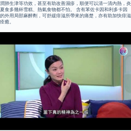
潤肺生津等功效，甚至有助改善濕疹，順便可以清一清內熱，炎
夏食多幾杯雪糕、熱氣食物都不怕。 含有苯佐卡因和利多卡因
的外用局部麻醉劑，可舒緩痱滋所帶來的痛楚，亦有助加快痱滋
痊癒。