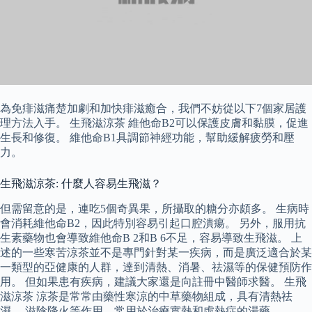
為免痱滋痛楚加劇和加快痱滋癒合，我們不妨從以下7個家居護
理方法入手。 生飛滋涼茶 維他命B2可以保護皮膚和黏膜，促進
生長和修復。 維他命B1具調節神經功能，幫助緩解疲勞和壓
力。
生飛滋涼茶: 什麼人容易生飛滋？
但需留意的是，連吃5個奇異果，所攝取的糖分亦頗多。 生病時
會消耗維他命B2，因此特別容易引起口腔潰瘍。 另外，服用抗
生素藥物也會導致維他命B 2和B 6不足，容易導致生飛滋。 上
述的一些寒苦涼茶並不是專門針對某一疾病，而是廣泛適合於某
一類型的亞健康的人群，達到清熱、消暑、祛濕等的保健預防作
用。 但如果患有疾病，建議大家還是向註冊中醫師求醫。 生飛
滋涼茶 涼茶是常常由藥性寒涼的中草藥物組成，具有清熱祛
濕， 滋陰降火等作用，常用於治療實熱和虛熱症的湯藥。