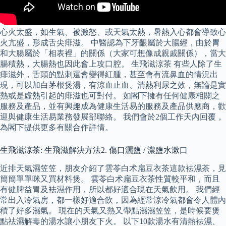
心火太盛，如生氣、被激怒、或天氣太熱，暑熱入心都會導致心
火亢盛，形成舌尖痱滋。 中醫認為下牙齦屬於大腸經，由於胃
和大腸屬於「相表裡」的關係（大家可想像成親戚關係），當大
腸積熱，大腸熱也因此會上攻口腔。 生飛滋涼茶 有些人除了生
痱滋外，舌頭的點刺還會變得紅腫，甚至會有流鼻血的情況出
現，可以加白茅根煲湯，有涼血止血、清熱利尿之效，無論是實
熱或是虛熱引起的痱滋也可對付。 如閣下擁有任何健康相關之
服務及產品，並有興趣成為健康生活易的服務及產品供應商，歡
迎與健康生活易業務發展部聯絡。 我們會於2個工作天內回覆，
為閣下提供更多有關合作詳情。
生飛滋涼茶: 生飛滋解決方法2. 傷口灑鹽 / 濃鹽水漱口
近排天氣濕笠笠，朋友介紹了雲苓白术扁豆衣茶這款袪濕茶，見
簡簡單單咪又買材料煲。 雲苓白术扁豆衣茶性質較平和，而且
有健脾益胃及袪濕作用，所以都好適合現在天氣飲用。 我們經
常出入冷氣房，都一樣好適合飲，因為經常涼冷氣都會令人體內
積了好多濕氣。 現在的天氣又熱又帶點濕濕笠笠，是時候要煲
點祛濕解毒的湯水讓小朋友下火。 以下10款湯水有清熱袪濕、