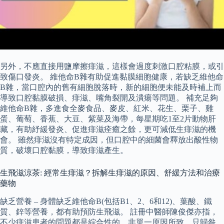
另外，不應直接用鹽摩擦痱滋，這樣會過度刺激口腔粘膜，或引
致傷口發炎。 維他命B雜有助促進黏膜細胞健康，若缺乏維他命
B雜，當口腔內的舊有細胞脫落時，新的細胞便未能及時補上而
導致口腔黏膜破損、痱滋、嘴角裂開及潰瘍等問題。 補充足夠
維他命B雜，多進食全麥食品、麥皮、紅米、花生、栗子、雞
蛋、葡萄、香蕉、大豆、紫菜及海帶，每星期吃1至2片動物肝
藏，有助紓緩發炎、促進痱滋痊癒之餘，更可減低生痱滋的機
會。 雖然痱滋沒有特定成因，但口腔中的細菌會釋放出酸性物
質，破壞口腔黏膜，導致痱滋產生。
生飛滋涼茶: 經常生痱滋？拆解生痱滋的原因、舒緩方法和治療
藥物
缺乏營養 – 身體缺乏維他命B(包括B1、2、6和12)、葉酸、鐵
質、鋅等營養，都有助預防生飛滋。 註冊中醫師陳俊傑亦指，
不少痱滋患者的問題都是綜合性的，非單一原因所致，只歸咎