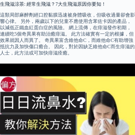
生飛滋涼茶: 經常生飛滋？7大生飛滋原因你要知！
這類局部麻醉劑經口腔黏膜迅速被身體吸收，但吸收過量卻會影
響心律。 另外，兩歲以下的兒童不應使用含苯佐卡因的產品，
以減低正鐵血紅蛋白症的風險。 網上流傳，在痱滋發作初期，
連續吃5個奇異果有助治癒痱滋。 此方法確實有一定的根據，但
效果就因人而異了。 奇異果富含維他命C，而維他命C有助增強
抵抗力及加快傷口癒合。 因此，對於因缺乏維他命C而生痱滋的
人士，此方法或可加快痱滋痊癒。