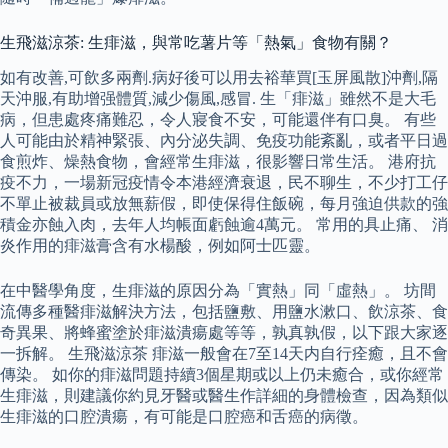
生飛滋涼茶: 生痱滋，與常吃薯片等「熱氣」食物有關？
如有改善,可飲多兩劑.病好後可以用去裕華買[玉屏風散]沖劑,隔
天沖服,有助增强體質,減少傷風,感冒. 生「痱滋」雖然不是大毛
病，但患處疼痛難忍，令人寢食不安，可能還伴有口臭。 有些
人可能由於精神緊張、內分泌失調、免疫功能紊亂，或者平日過
食煎炸、燥熱食物，會經常生痱滋，很影響日常生活。 港府抗
疫不力，一場新冠疫情令本港經濟衰退，民不聊生，不少打工仔
不單止被裁員或放無薪假，即使保得住飯碗，每月強迫供款的強
積金亦蝕入肉，去年人均帳面虧蝕逾4萬元。 常用的具止痛、 消
炎作用的痱滋膏含有水楊酸，例如阿士匹靈。
在中醫學角度，生痱滋的原因分為「實熱」同「虛熱」。 坊間
流傳多種醫痱滋解決方法，包括鹽敷、用鹽水漱口、飲涼茶、食
奇異果、將蜂蜜塗於痱滋潰瘍處等等，孰真孰假，以下跟大家逐
一拆解。 生飛滋涼茶 痱滋一般會在7至14天内自行痊癒，且不會
傳染。 如你的痱滋問題持續3個星期或以上仍未癒合，或你經常
生痱滋，則建議你約見牙醫或醫生作詳細的身體檢查，因為類似
生痱滋的口腔潰瘍，有可能是口腔癌和舌癌的病徵。