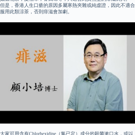
但是，香港人生口瘡的原因多屬寒熱夾雜或純虛證，因此不適合
服用此類涼茶，否則痱滋會加劇。
大家可用含有Chlorhexidine（氯已定）成分的殺菌漱口水，或以