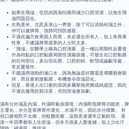
如果生飛滋，也切勿因為怕痛而減少口腔清潔，以免生飛
滋問題惡化。
生熟薏米、北芪及准山一齊煲，除了可以清熱袪濕之外，
仲可以健脾胃、強肺同預防感冒。
不過此偏方效果因人而異，未必適合所有人，加上奇異果
性寒，不建議脾胃虛寒的人士吃太多。
「飛滋」在醫學上稱為口腔潰瘍，是一種以周期性反覆發
作為特點的口腔黏膜局限性潰瘍損傷，可發生在口腔黏膜
的任何部位，多出現在唇、口腔的頰、軟顎或齒齦等處，
常反覆發作。
不建議用強勁的潄口水，因為無論是好菌還是壞菌都會殺
掉，而且會刺激黏膜，有機會令痱滋惡化。
但是，香港人生口瘡的原因多屬寒熱夾雜或純虛證，因此
不適合服用此類涼茶，否則痱滋會加劇。
濕有分外濕及內濕，外濕即氣候環境；內濕即指脾胃功能差，脾
主運化，水分是靠脾胃作運化，水濕不化，因此水分積聚。 有
些口瘡相對不太痛，但較難痊癒，這類患者通常正氣較弱。 香
港一年四季都有人生痱滋，但冬天很多人愛進補，加上少出汗，
隨時「補過龍」爆痱滋。