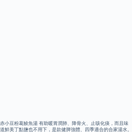
赤小豆粉葛鯪魚湯 有助暖胃潤肺、降骨火、止咳化痰，而且味
道鮮美丁點鹽也不用下，是款健脾強體、四季適合的合家湯水。