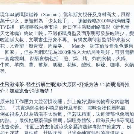
現年44歲嘅陳鍵鋒（Sammul）當年斯文靚仔及身材高大，風靡
萬千少女，更被封為「少女殺手」。 陳鍵鋒喺2010年約滿離開
TVB後，選擇轉戰內地市場，近日佢主演嘅網絡電影《新包青
天之冰魄》終於上映，不過佢嘅身型及面形明顯發脹咗唔少，變
咗油膩大叔，文弱書生形象不再。 有網友期待新監製帶來新火
花，又希望「廢青安」周嘉洛、「Mandy」謝芷倫等舊角色能夠
「回家」，但亦有網民認為2000集進入大結局剛剛好，可另開新
一套處境劇。 熱氣食物包括：煎、焗、烤、炸的食物，火鍋、
牛肉、羊肉、薑、薑茶、胡椒、花椒、酸辣、麻辣、咖啡、火鍋
等。
生飛滋涼茶: 醫生拆解生飛滋6大原因+紓緩方法！5款飛滋膏推
介！加速癒合/消除痛楚！
原來她工作壓力大並習慣晚睡，加上偏好濃味食物導致內熱增
加。 「其實燥熱食物不獨是煎炸及辛辣，濃味食物也屬熱氣，
例如很多人以為清湯不太熱氣，但若味精重，味道濃郁也會增加
內熱。」最後她服藥個多星期，調理身體後，痱滋及失眠等問題
也告改善。 市面上的去痱滋涼茶多屬清熱解毒類中藥處方， 例
如五花茶，夏枯草，廿四味等，只適合純實熱型的痱滋病人。