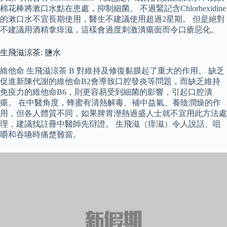
棉花棒將漱口水點在患處，抑制細菌。 不過緊記含Chlorhexidine
的漱口水不宜長期使用，醫生不建議使用超過2星期。 但是絕對
不建議用酒精拿痱滋，這樣會過度刺激潰瘍面而令口瘡惡化。
生飛滋涼茶: 鹽水
維他命 生飛滋涼茶 B 對維持及修復黏膜起了重大的作用。 缺乏
促進新陳代謝的維他命B2會導致口腔發炎等問題，而缺乏維持
免疫力的維他命B6，則更容易受到細菌的影響，引起口腔潰
瘍。 在中醫角度，蜂蜜有清熱解毒、補中益氣、養陰潤燥的作
用，但各人體質不同，如果脾胃溼熱過盛人士就不宜用此方法處
理，建議找註冊中醫師先辯證。 生飛滋（痱滋）令人說話、咀
嚼和吞嚥時痛楚難當。