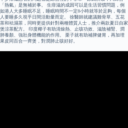
「熱氣」是無補於事。 生痱滋的成因可以是生活習慣問題，例
如港人大多睡眠不足，睡眠時間不一定8小時就等於足夠，每個
人要睡多久視乎日間活動量而定。 徐醫師就建議雞骨草、五花
茶和袪濕茶，同時更提供針對兩種體質人士，推介兩款夏日自家
煲涼茶配方。 印度椰子有助清燥熱、止咳功效、滋陰補腎、潤
肺養顏、強壯身體機能的作用。 栗子就有助補脾健胃，再加埋
果皮同百合一齊煲，對潤肺止咳好好。