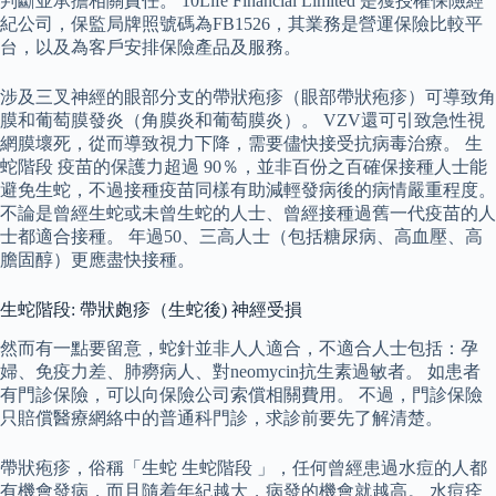
判斷並承擔相關責任。 10Life Financial Limited 是獲授權保險經
紀公司，保監局牌照號碼為FB1526，其業務是營運保險比較平
台，以及為客戶安排保險產品及服務。
涉及三叉神經的眼部分支的帶狀疱疹（眼部帶狀疱疹）可導致角
膜和葡萄膜發炎（角膜炎和葡萄膜炎）。 VZV還可引致急性視
網膜壞死，從而導致視力下降，需要儘快接受抗病毒治療。 生
蛇階段 疫苗的保護力超過 90％，並非百份之百確保接種人士能
避免生蛇，不過接種疫苗同樣有助減輕發病後的病情嚴重程度。
不論是曾經生蛇或未曾生蛇的人士、曾經接種過舊一代疫苗的人
士都適合接種。 年過50、三高人士（包括糖尿病、高血壓、高
膽固醇）更應盡快接種。
生蛇階段: 帶狀皰疹（生蛇後) 神經受損
然而有一點要留意，蛇針並非人人適合，不適合人士包括：孕
婦、免疫力差、肺癆病人、對neomycin抗生素過敏者。 如患者
有門診保險，可以向保險公司索償相關費用。 不過，門診保險
只賠償醫療網絡中的普通科門診，求診前要先了解清楚。
帶狀疱疹，俗稱「生蛇 生蛇階段 」，任何曾經患過水痘的人都
有機會發病，而且隨着年紀越大，病發的機會就越高。 水痘痊