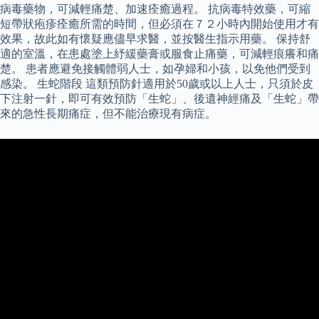
病毒藥物，可減輕痛楚、加速痊癒過程。 抗病毒特效藥，可縮
短帶狀疱疹痊癒所需的時間，但必須在７２小時內開始使用才有
效果，故此如有懷疑應儘早求醫，並按醫生指示用藥。 保持舒
適的室溫，在患處塗上紓緩藥膏或服食止痛藥，可減輕痕癢和痛
楚。 患者應避免接觸體弱人士，如孕婦和小孩，以免他們受到
感染。 生蛇階段 這類預防針適用於50歲或以上人士，只須於皮
下注射一針，即可有效預防「生蛇」、後遺神經痛及「生蛇」帶
來的急性長期痛症，但不能治療現有病症。