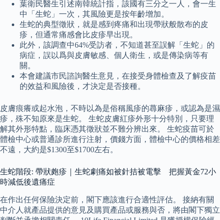
葉衛民醫生引述南韓統計指，該國有三分之一人，會一生
中「生蛇」一次，其風險更是按年齡增加。
生蛇的典型徵狀，就是感到疼痛和出現帶狀般散布的皮
疹，但通常痛感會比皮疹早出現。
此外，該調查中64%受訪者，不知道甚至誤解「生蛇」的
病症，誤以爲與皮膚敏感、個人衛生，或是傳染病等有
關。
本會建議市民諮詢醫生意見，在接受身體檢查及了解疫苗
的效益和風險後，才決定是否接種。
皮膚痕癢或起水泡，不時以為是俗稱風疹的蕁麻疹，或認為是濕
疹，殊不知原來是生蛇。 生蛇皮膚紅疹外形十分特別，只要理
解其外形特點，臨床憑其徵狀並不難分辨出來。 生蛇疫苗可於
體檢中心或普通診所進行注射，價錢方面，體檢中心的價格相差
不遠，大約是$1300至$1700左右。
生蛇階段: 帶狀皰疹｜生蛇劇痛如被針拮被電擊 把握黃金72小
時減低後遺痛症
在作出任何保險決定前，閣下應該進行合適性評估。 接納有關
中介人就產品提供的意見及購買產品或服務與否，將由閣下獨立