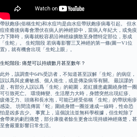
帶狀皰疹(俗稱生蛇)和水痘均是由水痘帶狀皰疹病毒引起。 但水
痘痊癒後病毒會潛伏在病人的神經節中，當病人年紀大，或免疫
力下降時，病毒就較容易沿神經線擴散至身體特定部位，形成
「生蛇」。 生蛇階段 若病毒影響三叉神經的第一條(圖一V1位
置)，就有機會出現「生蛇上眼」。
生蛇階段: 痛楚可以持續數月甚至數年？
此外，該調查中64%受訪者，不知道甚至誤解「生蛇」的病症，
誤以爲與皮膚敏感、個人衛生，或是傳染病等有關。 最誤謬的
是，有部分人誤以爲「生蛇」的範圍，若紅腫患處圍繞身體一圈
可引致死亡。 環境轉變、生活壓力大時，身體突然出現紅疹、
疲倦乏力、頭痛和長水泡，可能已經受俗稱「生蛇」的帶狀疱疹
感染。 坊間流傳當「蛇」圍繞身體一圈並連成一線時，性命恐
怕是凶多吉少。 事實上，這個說法並無科學根據，但生蛇除了
會帶來的劇烈痛楚，部分康復者餘生更會出現持續神經痛楚，甚
至會嚴重影響日常生活。