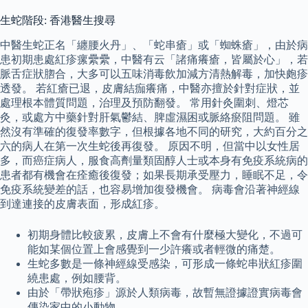
生蛇階段: 香港醫生搜尋
中醫生蛇正名「纏腰火丹」、「蛇串瘡」或「蜘蛛瘡」，由於病
患初期患處紅疹瘰纍纍，中醫有云「諸痛癢瘡，皆屬於心」，若
脈舌症狀脗合，大多可以五味消毒飲加減方清熱解毒，加快皰疹
透發。 若紅瘡已退，皮膚結痂癢痛，中醫亦擅於針對症狀，並
處理根本體質問題，治理及預防翻發。 常用針灸圍刺、燈芯
灸，或處方中藥針對肝氣鬱結、脾虛濕困或脈絡瘀阻問題。 雖
然沒有準確的復發率數字，但根據各地不同的研究，大約百分之
六的病人在第一次生蛇後再復發。 原因不明，但當中以女性居
多，而癌症病人，服食高劑量類固醇人士或本身有免疫系統病的
患者都有機會在痊癒後復發；如果長期承受壓力，睡眠不足，令
免疫系統變差的話，也容易增加復發機會。 病毒會沿著神經線
到達連接的皮膚表面，形成紅疹。
初期身體比較疲累，皮膚上不會有什麼極大變化，不過可
能如某個位置上會感覺到一少許癢或者輕微的痛楚。
生蛇多數是一條神經線受感染，可形成一條蛇串狀紅疹圍
繞患處，例如腰背。
由於「帶狀疱疹」源於人類病毒，故暫無證據證實病毒會
傳染家中的小動物。