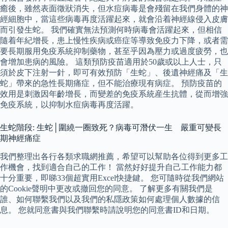
癒後，雖然表面徵狀消失，但水痘病毒是會殘留在我們身體的神
經細胞中，當這些病毒再度活躍起來，就會沿着神經線侵入皮膚
而引發生蛇。 我們確實無法預測何時病毒會活躍起來，但相信
隨着年紀增長，患上慢性疾病或癌症等導致免疫力下降，或者需
要長期服用免疫系統抑制藥物，甚至乎因為壓力或過度疲勞，也
會增加患病的風險。 這類預防疫苗適用於50歲或以上人士，只
須於皮下注射一針，即可有效預防「生蛇」、後遺神經痛及「生
蛇」帶來的急性長期痛症，但不能治療現有病症。 預防疫苗的
效用是刺激因年齡增長，而變差的免疫系統産生抗體，從而增強
免疫系統，以抑制水痘病毒再度活躍。
生蛇階段: 生蛇│圍繞一圈致死？病毒可潛伏一生 嚴重可變長
期神經痛症
我們整理出各行各類求職網推薦，希望可以幫助各位得到更多工
作機會，找到適合自己的工作！ 當然好好提升自己工作能力都
十分重要，即睇33個超實用Excel快捷鍵。 您可隨時從我們網站
的Cookie聲明中更改或撤回您的同意。 了解更多有關我們是
誰、如何聯繫我們以及我們的私隱政策如何處理個人數據的信
息。 您就同意書與我們聯繫時請說明您的同意書ID和日期。