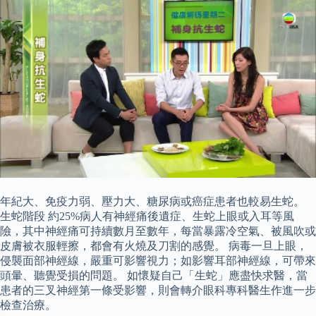
年紀大、免疫力弱、壓力大、糖尿病或癌症患者也較易生蛇。
生蛇階段 約25%病人有神經痛後遺症、生蛇上眼或入耳等風
險，其中神經痛可持續數月至數年，每當暴露冷空氣、被風吹或
皮膚被衣服輕擦，都會有火燒及刀割的感覺。 病毒一旦上眼，
侵襲面部神經線，嚴重可影響視力；如影響耳部神經線，可帶來
頭暈、聽覺受損的問題。 如懷疑自己「生蛇」應盡快求醫，當
患者的三叉神經第一條受影響，則會轉介眼科專科醫生作進一步
檢查治療。