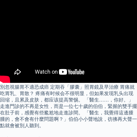
別忽視腸胃不適恐成癌 定期吞「膠囊」照胃鏡及早治療 胃痛就
吃胃乳、胃散？ 疼痛有时候会不很明显，但如果发现乳头出现
回缩，且累及皮肤，都应该提高警惕。 「醫生……，你好。」
走進門診的不再是女性，而是一位七十歲的伯伯，緊握的雙手擺
在肚子前，感覺有些尷尬地走進診間。 「醫生，我覺得這邊腫
腫的，會不會有什麼問題啊？」伯伯小小聲地說，彷彿再大聲一
點就會被別人聽到。