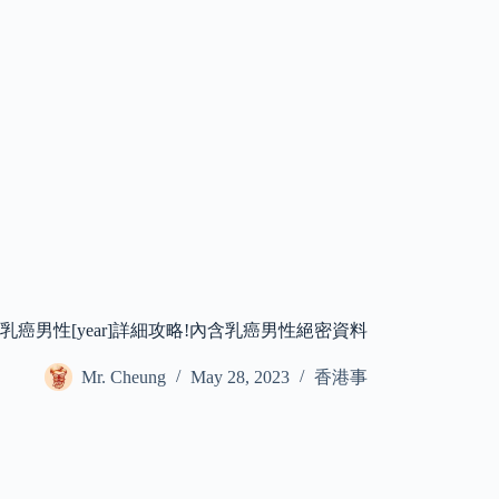
乳癌男性[year]詳細攻略!內含乳癌男性絕密資料
Mr. Cheung
May 28, 2023
香港事