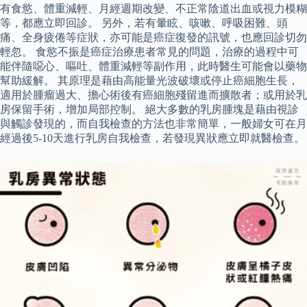
有食慾、體重減輕、月經週期改變、不正常陰道出血或視力模糊
等，都應立即回診。 另外，若有暈眩、咳嗽、呼吸困難、頭
痛、全身疲倦等症狀，亦可能是癌症復發的訊號，也應回診切勿
輕忽。 食慾不振是癌症治療患者常見的問題，治療的過程中可
能伴隨噁心、嘔吐、體重減輕等副作用，此時醫生可能會以藥物
幫助緩解。 其原理是藉由高能量光波破壞或停止癌細胞生長，
適用於腫瘤過大、擔心術後有癌細胞殘留進而擴散者；或用於乳
房保留手術，增加局部控制。 絕大多數的乳房腫塊是藉由視診
與觸診發現的，而自我檢查的方法也非常簡單，一般婦女可在月
經過後5-10天進行乳房自我檢查，若發現異狀應立即就醫檢查。