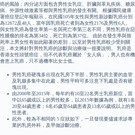
癌的風險；內分泌方面包含男性女乳症、肝臟與睪丸疾病、糖尿
病、外源性雄激素等都與男性乳癌的發生有關。 根據國民健康
署癌症登記年報顯示，在民國105年女性與男性新診斷乳癌分別
為12672及48人，當年因乳癌死亡者則為女性2176及男性6人。
與女性乳癌為發生率第一名與死亡率第三名不同，男性乳癌在惡
性腫瘤的排名為第34位，死亡則為第37位。 由於在發生率與致
死率上男女性有如此顯著的差別，以至於男性乳癌較少受到關
注，本文將針對男性乳癌的診斷與治療做一扼要說明。 乳癌是
香港女性頭號癌症，但不代表乳癌屬於「女人病」，男人也有機
會患上乳癌，只不過機率比女士低。
男性乳癌硬塊多出現在乳房下半部，男性乳房主要的血管
及乳腺多集中在此處，男性平時可多注意下乳處是否有硬
塊出現。
由2000年至2015年，每年約有10至22名男士乳癌新症，當
中以65歲或以上的男性較多，以2015年數據為例，就有1名
20至44歲患者；6名45歲至64歲患者及13名65歲或以上的男
性患者。
此外，較為不相同的 5 症狀如下，一旦發現要儘速求診專
業的乳房外科，及早做診斷治療。