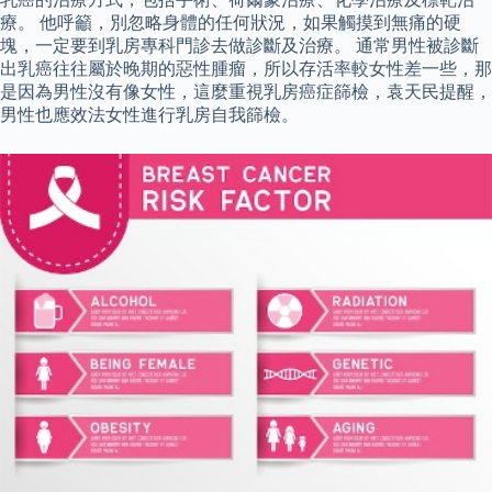
療。 他呼籲，別忽略身體的任何狀況，如果觸摸到無痛的硬
塊，一定要到乳房專科門診去做診斷及治療。 通常男性被診斷
出乳癌往往屬於晚期的惡性腫瘤，所以存活率較女性差一些，那
是因為男性沒有像女性，這麼重視乳房癌症篩檢，袁天民提醒，
男性也應效法女性進行乳房自我篩檢。