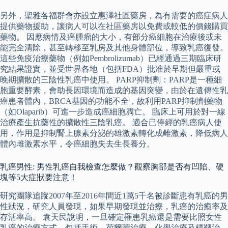
另外，聖雅各福群會亦設立惠澤社區藥房，為有需要的癌症病人
提供藥物援助，讓病人可以在社區藥房以免費或較低的價錢購買
藥物。 因應病情及癌腫瘤的大小，有部分癌細胞在治療後或未
能完全清除，甚至轉移至乳房及其他身體部位，導致乳癌復發。
這些免疫治療藥物（例如Pembrolizumab）已經通過三期臨床研
究結果證實，並受世界各地（包括FDA）批准於早期但嚴重或
晚期擴散的三陰性乳癌中使用。 PARP抑制劑：PARP是一種細
胞重要酵素，會助長因環境而造成的基因突變，由於在遺傳性乳
癌患者體內，BRCA基因的功能不全，故利用PARP抑制劑藥物
（如Olaparib）可進一步造成癌細胞凋亡。 臨床上可用於對一線
治療產生抗藥性的擴散性三陰乳癌。 適合已停經的乳癌病人使
用，作用是抑制腎上腺素分泌的雄激素轉化成雌激素，降低病人
體內雌激素水平，令癌細胞失去生長養分。
乳癌男性: 男性乳癌自我檢查怎麼做？觀察胸部是否有凹陷、硬
塊等5大症狀要注意！
研究團隊追蹤2007年至2016年間近1萬5千名被診斷患有乳癌的男
性狀況，研究人員發現，如果早期發現並治療，乳癌的治癒率及
存活率高。 袁天民說明，一旦確定罹患乳癌還是需要比照女性
乳癌的治療方式，包括手術、荷爾蒙治療、化學治療及標靶治