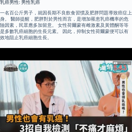
乳癌男性: 男性乳癌
一名百公斤男子，就因長期不良飲食習慣及肥胖問題導致癌症上
身。 醫師提醒，肥胖對於男性而言，是增加罹患乳癌機率的危
險因素，民眾應多加留意。 女性荷爾蒙有雌激素及黃體酮等等
是多數乳癌細胞的生長元素。 因此，抑制女性荷爾蒙便可以有
效地阻止乳癌細胞生長。