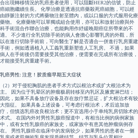
合出現轉移情況的乳癌患者使用，可以阻斷HER2的信號，防止
癌細胞繼續生長。 化學治療是透過抗癌藥殺死癌細胞，可以經
由靜脈注射的方式將藥物注射至體內，或以口服的方式服用化療
藥物。 化療藥物可以單獨或組合使用，亦可以和放射治療與外
科手術混合作聯合治療，也能夠用作紓緩晚期癌症所帶來的不
適。 不少進行全乳切除手術的病人會擔心影響乳房的外觀，所
以在進行切除手術前，可向醫生了解是否適合一併進行乳房重建
手術，例如透過植入人工義乳重新塑造人工乳房。 不過，如果
病人在手術後仍需要接受其他治療，便需要在完成所有治療後，
才能接受乳房重建手術。
乳癌男性: 注意！胶质瘤早期五大症状
（2）对于侵犯胸肌的患者手术方式以根治术或扩大根治术为
主。 因为位于乳晕区的肿瘤极易转移至内乳区及腋窝淋巴结；
因此，如果不具备放疗设备及存在放疗禁忌证，扩大根治术有较
大指征。 如果具备上述设备，可考虑行根治术，术后追加放
疗，但慎选乳癌改良根治术；更不宜选用小于单纯乳房切除术的
术式。 在国内外对男性乳腺癌报道中，有相当比例的病例家族
中，或有女性乳腺癌的家族史，或家族中有患其他肿瘤病例存
在。 男性乳腺癌在临床中的发病较少，如果男性的患者在一侧
乳房或者双侧的乳房发现质硬结节，结节与乳头位置相比…