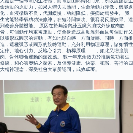
人體是一個帶電的生物體，而電是由熱轉化而來，所以說熱是生
命活動的原動力，如果人體失去熱能，生命活動力降低，機能退
化，血液循環不良，代謝緩慢，功能降低，疾病於焉發生。 我
生物能醫學氣功功法修練，在短時間練功、很容易反應效果、達
到改善身體機能。 原因在於無論內練五臟六腑或外練皮肉筋
骨，每個動作均重複運動，使全身造成高度溫熱而且每個動作又
以弧形或圓形的運動，有如地球自轉一方面旋轉、同時一方面推
進，這種弧形或圓形的旋轉運動，充分利用物理原理，諸如慣性
定律、地心引力、反地心引力、槓桿原理……，如此又增強肌
肉、骨骼聯合運動的熱效應。 數十年來余致力於推廣氣功養生
修練，和心靈奧秘之探索，及倡導健康、快樂、和諧、善行的四
大精神理念，深受社會大眾所認同，成效卓著。