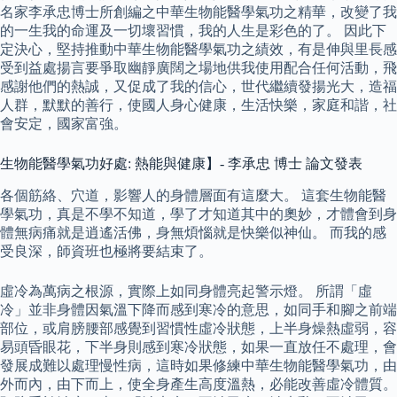
名家李承忠博士所創編之中華生物能醫學氣功之精華，改變了我
的一生我的命運及一切壞習慣，我的人生是彩色的了。 因此下
定決心，堅持推動中華生物能醫學氣功之績效，有是伸與里長感
受到益處揚言要爭取幽靜廣闊之場地供我使用配合任何活動，飛
感謝他們的熱誠，又促成了我的信心，世代繼續發揚光大，造福
人群，默默的善行，使國人身心健康，生活快樂，家庭和諧，社
會安定，國家富強。
生物能醫學氣功好處: 熱能與健康】- 李承忠 博士 論文發表
各個筋絡、穴道，影響人的身體層面有這麼大。 這套生物能醫
學氣功，真是不學不知道，學了才知道其中的奧妙，才體會到身
體無病痛就是逍遙活佛，身無煩惱就是快樂似神仙。 而我的感
受良深，師資班也極將要結束了。
虛冷為萬病之根源，實際上如同身體亮起警示燈。 所謂「虛
冷」並非身體因氣溫下降而感到寒冷的意思，如同手和腳之前端
部位，或肩膀腰部感覺到習慣性虛冷狀態，上半身燥熱虛弱，容
易頭昏眼花，下半身則感到寒冷狀態，如果一直放任不處理，會
發展成難以處理慢性病，這時如果修練中華生物能醫學氣功，由
外而內，由下而上，使全身產生高度溫熱，必能改善虛冷體質。