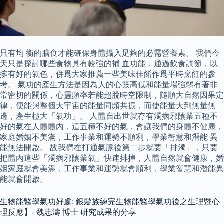
只有均 衡的膳食才能確保身體攝入足夠的必需營養素。 我們今
天只是探討哪些食物具有較強的補 血功能，通過飲食調節，以
擁有好的氣色，併爲大家推薦一些美味佳餚作爲平時烹飪的參
考。 氣功的產生方法是因為人的心靈高低和能量場強弱有著非
常密切的關係，心靈頻率若能超脫時空限制，隨順大自然因果定
律，便能與整個大宇宙的能量同頻共振，而使能量大到無量無
邊，產生極大「氣功」。 人體自出世就存有濁病邪陰業五種不
好的氣在人體體內，這五種不好的氣，會讓我們的身體不健康，
家庭婚姻不美滿，工作事業和運勢不順利，學業智慧和潛能 異
能無法開啟。 故我們在打通氣脈後第二步就要「排濁」，只要
把體內這些「濁病邪陰業氣」快速排掉，人體自然就會健康，婚
姻家庭就會美滿，工作事業和運勢就會順利，學業智慧和潛能異
能就會開啟。
生物能醫學氣功好處: 銀髮族練完生物能醫學氣功後之生理暨心
理反應】- 魏志濤 博士 研究成果的分享