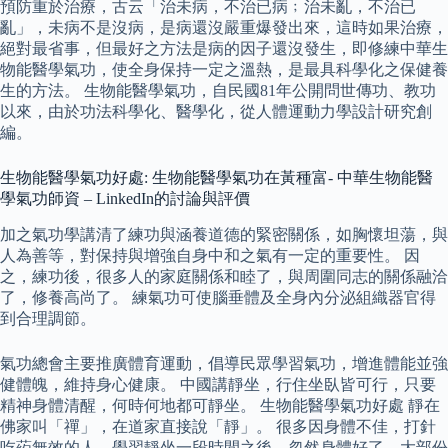
預防重於治療，古云「治未病，不治已病﹔治未亂，不治已
亂」，未病不是沒病，是病還沒嚴重爆發出來，這時如果治療，
絕對最省事，但最好之方法是病的因子還沒發生，即修練中華生
物能醫學氣功，使全身保持一定之溫熱，是最具科學化之保健養
生的方法。 生物能醫學氣功，自民國81年公開問世傳功、教功
以來，由於功法科學化、醫學化，從人體運動力學設計研究創
編。
生物能醫學氣功好處: 生物能醫學氣功在黃種富- 中華生物能醫
學氣功師資 – LinkedIn的討論與評價
加之氣功學講清了練功與涵養道德的緊密關係，如胸懷坦蕩，與
人為善等，對保持與增強自身中和之氣有一定的重要性。 因
之，練功後，很多人的家庭關係和睦了，與周圍同志的關係融洽
了，修養高尚了。 練氣功可使腦垂體及全身內分泌組織器官得
到合理調節。
氣功總會主要推廣體育運動，倡導民眾學習氣功，增進體能並強
健體魄，維持身心健康。 中國講靜坐，行住坐臥皆可行，只要
精神身體清醒，何時何地都可靜坐。 生物能醫學氣功好處 靜在
佛家叫「禪」，在道家直接說「靜」。 很多因身體不佳，打針
吃葯無效的人，學習靜坐一段時間之後，忽然身體好了，大部份