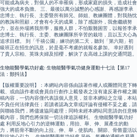
可能成為病夫，對個人的不幸罹病，形成家庭的損失，造成社會
強大的成本負擔。 三、最後以萬分誠懇的心感謝、再感謝李承
忠博士、執行長、主委暨所有師兄、師姐、教練團體，對我熱忱
的教誨和照顧，才會有今天的成果，除了感謝外，我會繼續努
力，並在外場將我所學，服務人群，不怕艱難困苦，以報答李承
忠博士、執行長、主委、教練團隊所辛苦的栽培，且以五大心為
追求目標。 到「千禧公園」練功的第二天，聽到「第六期」初
級班正在招生的訊息，於是毫不考慮的就報名參加。 幸好遇到
了貴人宗柏、英珠夫婦及招櫻，解決了去高雄上課的交通問題。
生物能醫學氣功好處: 生物能醫學氣功健身運動十七法【第17
法：顫抖法】
【版權重要說明】：本網站內容係由該著作權人或團體同意下轉
載、或由該作者或會員自行創作上載發表之沒有違反著作權之圖
稿內容，一切內容僅代表該個人意見，並非本網站之立場，本站
不負任何法律責任；若讀者認為文章或評論有侵權不妥之處，請
與聯絡我們，將儘速協同處理；同時未經本網站同意請勿任意轉
載內容，我們也將保留一切法律追訴權利。 生物能醫學氣功好
處 利用反地心引力的逆轉運動，用抬、舉、伸、展產生的動
力，將筋骨不斷的向上拉、伸、舉，使肌肉、關節、骨骼靈活以
對抗地心引力。 生物能醫學氣功好處 另外，氣機的通暢也易導