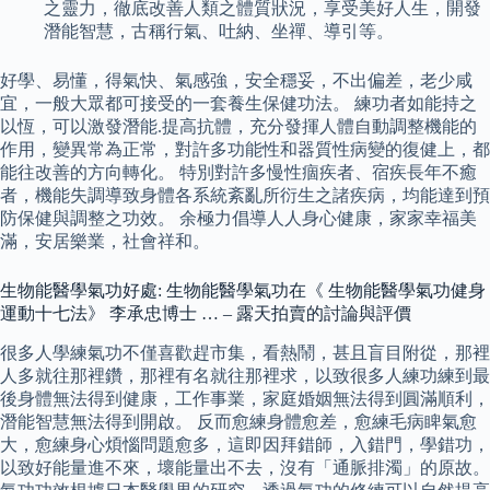
之靈力，徹底改善人類之體質狀況，享受美好人生，開發
潛能智慧，古稱行氣、吐納、坐禪、導引等。
好學、易懂，得氣快、氣感強，安全穩妥，不出偏差，老少咸
宜，一般大眾都可接受的一套養生保健功法。 練功者如能持之
以恆，可以激發潛能.提高抗體，充分發揮人體自動調整機能的
作用，變異常為正常，對許多功能性和器質性病變的復健上，都
能往改善的方向轉化。 特別對許多慢性痼疾者、宿疾長年不癒
者，機能失調導致身體各系統紊亂所衍生之諸疾病，均能達到預
防保健與調整之功效。 余極力倡導人人身心健康，家家幸福美
滿，安居樂業，社會祥和。
生物能醫學氣功好處: 生物能醫學氣功在《 生物能醫學氣功健身
運動十七法》 李承忠博士 … – 露天拍賣的討論與評價
很多人學練氣功不僅喜歡趕市集，看熱鬧，甚且盲目附從，那裡
人多就往那裡鑽，那裡有名就往那裡求，以致很多人練功練到最
後身體無法得到健康，工作事業，家庭婚姻無法得到圓滿順利，
潛能智慧無法得到開啟。 反而愈練身體愈差，愈練毛病睥氣愈
大，愈練身心煩惱問題愈多，這即因拜錯師，入錯門，學錯功，
以致好能量進不來，壞能量出不去，沒有「通脈排濁」的原故。