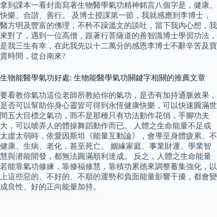
拿到課本一看封面寫著生物醫學氣功精神銘言八個字是，健康、
快樂、合諧、善行。 及博士授課第一節，我就感應到李博士，
醫方明及豐富的佛理，不矜不躁溫文的談吐，當下我內心想，我
來對了，遇到一位高僧，跟著行菩薩道的善智識博士學習功法，
是我三生有幸，在此我先以十二萬分的感恩李博士不辭辛苦及寶
貴時間，從台南來?
生物能醫學氣功好處: 生物能醫學氣功關鍵字相關的推薦文章
要看教你氣功這位老師所教給你的氣功，是否有加持通脈效果，
是否可以幫助你身心靈皆可得到永恆健康快樂，可以快速圓滿世
間五大目標之氣功，而不是那種只有功法動作花俏，手腳功夫
大，可以唬弄人的體操舞蹈動作而已。 人體之生命能量不足或
太虛太弱時，依愛因斯坦《能量互動論》，會導至身體疲累、不
健康、生病、老化，甚至死亡。 姻緣家庭、事業財運、學業智
慧與潜能開發，都無法圓滿順利達成。 反之，人體之生命能量
若能靠氣功修練，靠修福修慧，靠積功累德來調整蓄集強化，以
上這些惡的、不好的、不順的運勢和負面能量影響干擾，都會變
成良性、好的正向能量加持。