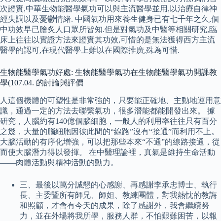
次證實,中華生物能醫學氣功可以與主流醫學並用,以治療自律神
經失調以及憂鬱情緒. 中國氣功用來養生健身已有七千年之久,個
中功效早已膾炙人口眾所皆知.但是對氣功及中醫等相關研究,臨
床上往往以實證方法來證實其功效,可惜的是無法獲得西方主流
醫學的認可,在現代醫學上難以在國際推廣,殊為可惜.
生物能醫學氣功好處: 生物能醫學氣功在生物能醫學氣功開課教
學(107.04. 的討論與評價
人這個機體的可塑性是非常強的，只要能正確地、主動地運用意
識，通過一定的方法去聯繫氣功，很多潛能都能開發出來。 據
研究，人腦約有140億個腦細胞，一般人的利用率往往只有百分
之幾，大量的腦細胞因彼此間的“線路”沒有“接通”而利用不上。
大腦活動的有序化增強，可以把那些本來“不通”的線路接通，從
而使大腦潛力得以發揮。 在中醫理論裡，真氣是維持生命活動
——肉體活動與精神活動的動力。
三、最後以萬分誠懇的心感謝、再感謝李承忠博士、執行
長、主委暨所有師兄、師姐、教練團體，對我熱忱的教誨
和照顧，才會有今天的成果，除了感謝外，我會繼續努
力，並在外場將我所學，服務人群，不怕艱難困苦，以報