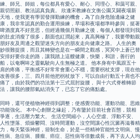
練、師兄、師姐，每位都具有愛心、耐心、同理心、和藹可親、
親切照顧、教法認真負責。 欣逢宋教練在文衡公園又闢夜場新
天地，使我更有學習發揮勤練的機會，為了自身危險邊緣之健
康，我非常認真的勤合運用操練，早場和夜場都準時參與，挺著
啤酒度真不好意思，但經過幾個月勤練之後，每個人都發現到我
的肚皮消瘦了很多，顏面也紅潤起來，真高興極了，我要帶動親
朋好友及周邊之觀望迷失方向的朋友走向健康之路。 人生的奧
妙很難捉摸，而且其轉變也是在一瞬間之觀感，冥冥中上蒼已替
安排好要你走的路，讓我踏上這艘健康，快樂，和諧，善行的
船，以奄啊哞之靈氣駛向人生無極之道。 他本身有中風跟五十
肩的疼痛，平衡感不好常常會重心不穩，需要柺杖支撐，現在他
改善很多，三、四月前他把柺杖放下，可以自由行動五十肩也不
痛了，由於我們的功法第十三式屈肘旋腰， 與十六式脊椎轉節
法，讓我的腰部氣結消失了，已忘了它的痛點處。
同時，還可使植物神經得到調整；使感覺功能、運動功能、思維
功能強化。 本中心創辦之緣起，乃有鑒於目前社會百態，競相
爭逐，生活壓力繁大。 生活空間縮小，人心空虛、浮動不安、
人性墯落、煩燥鬱悶、沒時間運動，沒空間讓心性沉澱再滋養精
力，每天緊張神經，箝制生命，於是一些精神官能性文明病、慢
性病、急症病、腫瘤、癌症、惡性病等倍數成長，再下去人人均