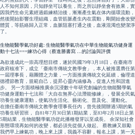
人不知何原因，只知靜坐可以養生，而之所以靜坐會有效果，實
因我們生命元素經過鍛練精治後，漸漸產生氣在体內循環流動，
然後開始影響生理組織，血管筋脈產生內在震動，剛開始會改變
體質，等筋絡歸入正常，血脈阻塞打通之後，血液混濁也變潔淨
了。
生物能醫學氣功好處: 生物能醫學氣功在中華生物能氣功健身運
動十七法===練功心得（蔡進勝書寫 …的討論與評價
為欲達成此一崇高理想目標，遂於民國79年3月18日，在臺南市
政府核准下，成立「臺南市傳統文教學會」，本人被推選膺任第
一屆理事長，藉團體之力量，一方面推廣傳統文化延續，倫理道
德禮節教育，規範自己，提昇心靈內涵修為，促進人性和諧進
步。 另一方面積極推廣余沉浸數十年研究創編的生物能醫學氣
功健身運動十七法和「大自在無界心法潛能修練」，發展全民氣
功養生健康運動，使氣功生活化、藝術化、普及化、運動化。
在擔任臺南市傳統文教學會理事長任內，曾先後開辦過5期的氣
功養生研習班， 自81年7月30日第1期結業，至83年2月18日止第
5期結業，生物能醫學氣功從此播種發芽以至成長。 余深知社會
形態環境再如何的改變，都必須先從個人做起。 蔡教練又鼓勵
我們早上練氣功，晚上來上課，我義不容辭，報名上課，第一天