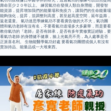
氣功功效根據日本醫學界的研究，透過氣功的修練可以自然提高
壽命至少２０年以上。 練習氣功在發揮人類自身潛能，開發智
能資源，提昇增加我們的能量場和免疫力，讓我們的生命能量場
能夠強化，提昇，並調整到高度，甚至超高度空間，延年益壽，
返老還童。 氣功迷思學練氣功不要看廣告做的大不大，氣功團
體和氣功老師有沒有名，不要看氣功道場多大多豪華，而是要看
教你氣功的『老師』是否有師承，是否有多年實修實証經驗，要
看氣功老師 的身體健不健康，臉上光氣亮不亮，為人處事是否
正派喜名利。 生物能醫學氣功好處 要看氣功團體或個人有沒有
賣加持品、能量品或一大堆東西。