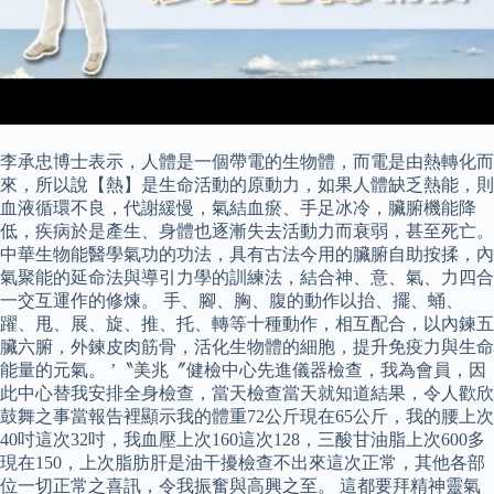
李承忠博士表示，人體是一個帶電的生物體，而電是由熱轉化而
來，所以說【熱】是生命活動的原動力，如果人體缺乏熱能，則
血液循環不良，代謝緩慢，氣結血瘀、手足冰冷，臟腑機能降
低，疾病於是產生、身體也逐漸失去活動力而衰弱，甚至死亡。
中華生物能醫學氣功的功法，具有古法今用的臟腑自助按揉，內
氣聚能的延命法與導引力學的訓練法，結合神、意、氣、力四合
一交互運作的修煉。 手、腳、胸、腹的動作以抬、擺、蛹、
躍、甩、展、旋、推、托、轉等十種動作，相互配合，以內鍊五
臟六腑，外鍊皮肉筋骨，活化生物體的細胞，提升免疫力與生命
能量的元氣。 ’〝美兆〞健檢中心先進儀器檢查，我為會員，因
此中心替我安排全身檢查，當天檢查當天就知道結果，令人歡欣
鼓舞之事當報告裡顯示我的體重72公斤現在65公斤，我的腰上次
40吋這次32吋，我血壓上次160這次128，三酸甘油脂上次600多
現在150，上次脂肪肝是油干擾檢查不出來這次正常，其他各部
位一切正常之喜訊，令我振奮與高興之至。 這都要拜精神靈氣