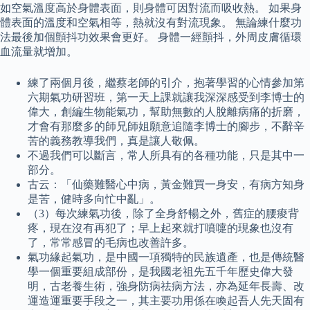
如空氣溫度高於身體表面，則身體可因對流而吸收熱。 如果身
體表面的溫度和空氣相等，熱就沒有對流現象。 無論練什麼功
法最後加個顫抖功效果會更好。 身體一經顫抖，外周皮膚循環
血流量就增加。
練了兩個月後，繼蔡老師的引介，抱著學習的心情參加第
六期氣功研習班，第一天上課就讓我深深感受到李博士的
偉大，創編生物能氣功，幫助無數的人脫離病痛的折磨，
才會有那麼多的師兄師姐願意追隨李博士的腳步，不辭辛
苦的義務教導我們，真是讓人敬佩。
不過我們可以斷言，常人所具有的各種功能，只是其中一
部分。
古云：「仙藥難醫心中病，黃金難買一身安，有病方知身
是苦，健時多向忙中亂」。
（3）每次練氣功後，除了全身舒暢之外，舊症的腰痠背
疼，現在沒有再犯了；早上起來就打噴嚏的現象也沒有
了，常常感冒的毛病也改善許多。
氣功緣起氣功，是中國一項獨特的民族遺產，也是傳統醫
學一個重要組成部份，是我國老祖先五千年歷史偉大發
明，古老養生術，強身防病祛病方法，亦為延年長壽、改
運造運重要手段之一，其主要功用係在喚起吾人先天固有