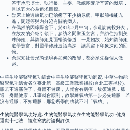
答李承忠博士、執行長、主委、教練團隊所辛苦的栽培，
且以五大心為追求目標。
臨床上通過練氣功已治癒了不少糖尿病、甲狀腺機能亢
進，閉經等與內分泌有關的病人。
在偶然的因緣際會下，於81年7月中旬，余造訪南投好友，
在故友的介紹引領下，參訪名間鄉玉玄宮，拜訪住持劉美
珠師姐，與劉師姐見面暢談修道，一見如故，始知劉師姐
道學豐富，對靈學修練造詣高深，讓我留下印象深刻的回
憶。
余深知社會形態環境再如何的改變，都必須先從個人做
起。
中華生物能醫學氣功總會中華生物能醫學氣功師資. 中華生物能
醫學氣功總會省立臺北第一高級工業職業補校(台北工專補校).
脈若不通塞住了，身體不健康，人就會有病痛，故須通脈，脈
通，身體健康，凡事就會順利，故學練氣功第一步必先通脈，若
沒有通脈，不知通脈，那您所學的功就不叫「氣功」。
生物能醫學氣功好處: 生物能醫學氣功在生物能醫學氣功~健身
運動十七法 – 隨意窩的討論與評價