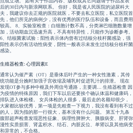
点或立场。 如有关于作品内容、版权或其它问题请于作品发表
后的30日内与新浪网联系。 你好，我是省人民医院的泌尿科大
夫，我建议你去正规的医院就医，不要去私立医院，私立医院首
先，他们所见的病例少，没有优秀的医疗队伍和设备，而且费用
较高。 8、实验室检查：白细胞计数不高，分类淋巴细胞数量增
加，活动期血沉迅速升高，不具有特异性，只能作为诊断参考。
6、结核菌素试验：阳性表示体内曾有过结核分枝杆菌感染，强
阳性表示仍有活动性病变，阴性一般表示未发生过结核分枝杆菌
感染。
生殖器检查: 心理因素E
通常认为催产素（OT）是垂体后叶产生的一种女性激素，其传
统功能是分娩时加强子宫收缩及哺乳时促进乳汁的排泄。 现在
发现OT参与多种中枢及外周信号通路，主要调… 生殖器检查 因
为疫情的特殊原因，我们下车以后还要挨个确认体温和健康码，
排队进入体检楼。 女兵体检的人很多，最后走的名额却很少，
大家都比较优秀，第一项是先粗查一下视力，我没有看到有不过
的人，因为指的那一行很大，基本没有什么问题。 第五十九条
腹部超声检查发现恶性征象、病理性脾肿大、胰腺病变、肝肾弥
漫性实质损害、肾盂积水、结石、内脏反位、单肾以及其他病变
和异常的，不合格。