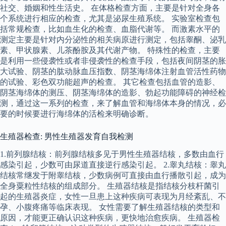
社交、婚姻和性生活史。 在体格检查方面，主要是针对全身各
个系统进行相应的检查，尤其是泌尿生殖系统。 实验室检查包
括常规检查，比如血生化的检查、血脂代谢等。 而激素水平的
测定主要是针对内分泌性的相关病原进行测定，包括睾酮、泌乳
素、甲状腺素、儿茶酚胺及其代谢产物。 特殊性的检查，主要
是利用一些侵袭性或者非侵袭性的检查手段，包括夜间阴茎的胀
大试验、阴茎的肱动脉血压指数、阴茎海绵体注射血管活性药物
的试验、彩色双功能超声的检查。 其它检查包括血管的造影、
阴茎海绵体的测压、阴茎海绵体的造影、勃起功能障碍的神经检
测，通过这一系列的检查，来了解血管和海绵体本身的情况，必
要的时候要进行海绵体的活检来明确诊断。
生殖器检查: 男性生殖器发育自我检测
1.前列腺结核：前列腺结核多见于男性生殖器结核，多数由血行
感染引起，少数可由尿道直接逆行感染引起。 2.睾丸结核：睾丸
结核常继发于附睾结核，少数病例可直接由血行播散引起，成为
全身粟粒性结核的组成部分。 生殖器结核是指结核分枝杆菌引
起的生殖器炎症，女性一旦患上这种疾病可表现为月经紊乱、不
孕、小腹疼痛等临床表现。 女性需要了解生殖器结核的类型和
原因，才能更正确认识这种疾病，更快地治愈疾病。 生殖器检