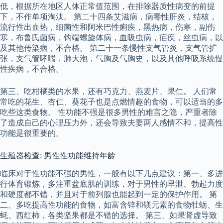
低，根据所在地区人体正常值范围，在排除器质性病变的前提
下，不作单项淘汰。 第二十四条艾滋病，病毒性肝炎，结核，
流行性出血热，细菌性和阿米巴性痢疾，黑热病，伤寒，副伤
寒，布鲁氏菌病，钩端螺旋体病，血吸虫病，疟疾，丝虫病，以
及其他传染病，不合格。 第二十一条慢性支气管炎，支气管扩
张，支气管哮喘，肺大泡，气胸及气胸史，以及其他呼吸系统慢
性疾病，不合格。
第三、吃柑橘类的水果，还有巧克力、燕麦片、果仁。 人们常
常吃的花生、杏仁、葵花子也是点燃情趣的食物，可以适当的多
吃些这类食物。 性功能不强是很多男性的难言之隐，严重者除
了造成自己的心理压力外，还会导致夫妻两人感情不和，提高性
功能是很重要的。
生殖器检查: 男性性功能维持年龄
临床对于性功能不强的男性，一般有以下几点建议：第一、多进
行体育锻炼，多注重盆底肌的训练，对于男性的早泄、勃起力度
和硬度都不错，并且对于前列腺也能起到一定的保护作用。 第
二、多吃提高性功能的食物，如富含锌和镁元素的食物牡蛎、生
蚝、西红柿，各类坚果都是不错的选择。 第三、如果肾虚导致