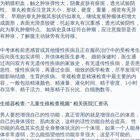
为鞘膜积血，触之肿块弹性大，阴囊皮肤有瘀斑，透光试验阴
性。 睾丸检查应注意其大小，形状，硬度，重量，感觉有无异
常。 早期的睾丸肿瘤其形状仍似睾丸，继续发展肿瘤体积增大
成圆形，表面光滑质较硬，托起睾丸有沉重感，透光试验阴性，
此为睾丸肿瘤特点。 如病史及体征符合肿瘤，应注意腹部是否
有肿块，了解腹主动脉旁有无转移。
中考体检前患感冒或其他慢性疾病且正在服药治疗中的受检考生
应向医生如实讲明，并供体检医生参考。 婚前保健时，医生通
过询问双方有无遗传性疾病的家族史，有无遗传性疾病，是否患
急性、慢性疾病等，再通过全面、细致的医学检查，尽早发现可
能影响结婚、生育的疾病。 常规检查是精液检查中最主要的内
容，一般包括精液颜色、精液量、液化时间、精子密度、1小时
存活率、精子活力、畸形精子百分比、白细胞数等。
生殖器检查: “儿童生殖检查视频” 相关医院汇资讯
男人要想增强自己的性功能，真正管用的就是增强自己的体质，
自己的身体强壮、肌肉发达，这样的话性功能自然会提高。 性
功能的高低其实也是全身整体状况的一个体现，如果一个人能身
体非常虚弱，怎么能指望他性功能非常强大，这是不可能的。