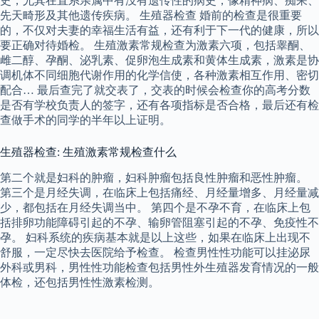
史，尤其在直系亲属中有没有遗传性的病史，像精神病、痴呆、
先天畸形及其他遗传疾病。 生殖器检查 婚前的检查是很重要
的，不仅对夫妻的幸福生活有益，还有利于下一代的健康，所以
要正确对待婚检。 生殖激素常规检查为激素六项，包括睾酮、
雌二醇、孕酮、泌乳素、促卵泡生成素和黄体生成素，激素是协
调机体不同细胞代谢作用的化学信使，各种激素相互作用、密切
配合… 最后查完了就交表了，交表的时候会检查你的高考分数
是否有学校负责人的签字，还有各项指标是否合格，最后还有检
查做手术的同学的半年以上证明。
生殖器检查: 生殖激素常规检查什么
第二个就是妇科的肿瘤，妇科肿瘤包括良性肿瘤和恶性肿瘤。
第三个是月经失调，在临床上包括痛经、月经量增多、月经量减
少，都包括在月经失调当中。 第四个是不孕不育，在临床上包
括排卵功能障碍引起的不孕、输卵管阻塞引起的不孕、免疫性不
孕。 妇科系统的疾病基本就是以上这些，如果在临床上出现不
舒服，一定尽快去医院给予检查。 检查男性性功能可以挂泌尿
外科或男科，男性性功能检查包括男性外生殖器发育情况的一般
体检，还包括男性性激素检测。