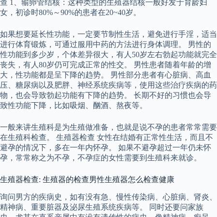
查 1、输卵管结核：这种类型的生殖器结核一般好发于育龄妇
女，初诊时80%～90%的患者在20~40岁。
如果想要延长性功能，一定要节制性生活，避免进行手淫，适当
进行体育锻炼，可通过服用中药的方法进行身体调理。 男性的
性功能到多少岁，个体差异很大，有人50岁左右勃起功能就完全
丧失，有人80岁仍可完成正常的性交。 男性患者随着年龄的增
大，性功能都是呈下降的趋势。 男性部分患者有心脏病、高血
压、糖尿病以及肥胖、神经系统疾病等，使用这些治疗疾病的药
物，也会导致勃起功能有下降的趋势。 长期不好的习惯也会导
致性功能下降，比如吸烟、酗酒、熬夜等。
一般来讲生殖科是为生殖做准备，也就是说不孕的患者常常需要
在生殖科检查。 生殖器检查 女性在结婚有正常性生活，而且不
避孕的情况下，多在一年内怀孕。 如果不避孕超过一年仍未怀
孕，常常称之为不孕，不孕症的女性需要到生殖科来就诊。
生殖器检查: 生殖器的检查男性生殖器怎么检查健康
询问男方的疾病史，如有没有急、慢性传染病、心脏病、肾炎、
精神病、重要脏器及泌尿生殖系统疾病等。 同时还要问家族