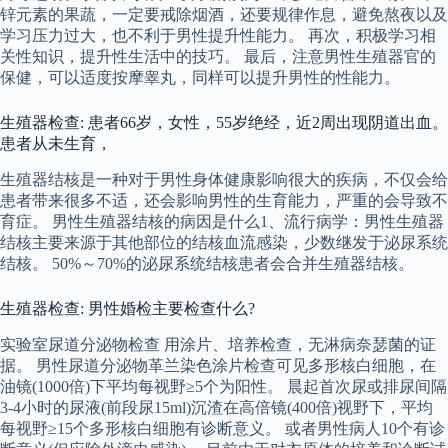
锌元素的果蔬，一定要戒除烟酒，还要规律作息，避免熬夜以及
学习压力过大，也不利于男性提升性能力。 再次，积极学习相
关性知识，提升性生活中的技巧。 最后，注意男性生殖器官的
保健，可以适度按摩睾丸，同样可以提升男性的性能力。
生殖器检查: 患者66岁，女性，55岁绝经，近2周出现阴道出血。
患者从未生育，
生殖器结核是一种对于男性身体健康影响很大的疾病，不仅会给
患者带来很多不适，还会影响男性的生育能力，严重的会导致不
育症。 男性生殖器结核的病因是什么1、流行病学：男性生殖器
结核主要来源于其他部位的结核血流感染，少数继发于泌尿系统
结核。 50%～70%的泌尿系统结核患者会合并生殖器结核。
生殖器检查: 男性婚检主要检查什么?
实验室尿道分泌物检查 用涂片、培养检查，无淋病奈瑟菌的证
据。 男性尿道分泌物革兰染色涂片检查可见多形核白细胞，在
油镜(1000倍)下平均每视野≥5个为阳性。 晨起首次尿或排尿间隔
3-4小时的尿液(前段尿15ml)沉渣在高倍镜(400倍)视野下，平均
每视野≥15个多形核白细胞有诊断意义。 或者男性病人10个有诊