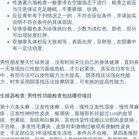
性激素六项检查一般要求在空腹状态下进行，检查之前应
当注意保证充足睡眠，不要吸烟、饮酒。
应征青年有下列情况之一的，不符合应征条件，并请如实
说明不符合条件的具体原因。
珍珠疹颜色多为珍珠状白色，少数为淡红色、肤色，部分
可出现轻度红肿。
双侧睾丸体积应大致相等，表面光滑，呈卵形，在阴囊中
有一定活动度。
男性朋友整天忙碌奔波，没有时间关注自己的身体健康，直到有
一天发现自己性能力面临危机，才引起紧张。 其实在日常生活
中，有些方法可以使性能力大大提高。 阴茎指压法强化性能
力，时常采用阴茎指压法按摩阴茎，可有效的提高性能力。
生殖器检查: 男性性功能检查包括哪些项目
第十六条头癣，泛发性体癣，疥疮，慢性泛发性湿疹，慢性荨麻
疹，泛发性神经性皮炎，银屑病，面颈部长径超过1cm的血管
痣、色素痣、胎痣和白癜风，其他传染性或难以治愈的皮肤病，
不合格。 多发性毛囊炎，皮肤对刺激物过敏或有接触性皮炎
史，手足部位近3年连续发生冻疮，条件兵不合格。 第四条颈部