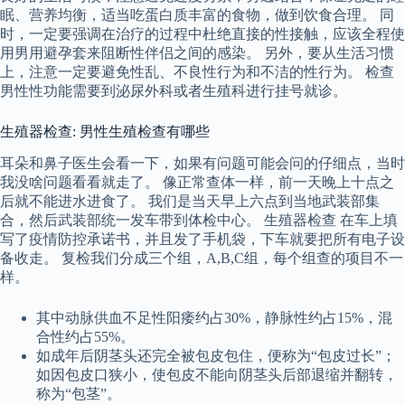
眠、营养均衡，适当吃蛋白质丰富的食物，做到饮食合理。 同
时，一定要强调在治疗的过程中杜绝直接的性接触，应该全程使
用男用避孕套来阻断性伴侣之间的感染。 另外，要从生活习惯
上，注意一定要避免性乱、不良性行为和不洁的性行为。 检查
男性性功能需要到泌尿外科或者生殖科进行挂号就诊。
生殖器检查: 男性生殖检查有哪些
耳朵和鼻子医生会看一下，如果有问题可能会问的仔细点，当时
我没啥问题看看就走了。 像正常查体一样，前一天晚上十点之
后就不能进水进食了。 我们是当天早上六点到当地武装部集
合，然后武装部统一发车带到体检中心。 生殖器检查 在车上填
写了疫情防控承诺书，并且发了手机袋，下车就要把所有电子设
备收走。 复检我们分成三个组，A,B,C组，每个组查的项目不一
样。
其中动脉供血不足性阳痿约占30%，静脉性约占15%，混
合性约占55%。
如成年后阴茎头还完全被包皮包住，便称为“包皮过长”；
如因包皮口狭小，使包皮不能向阴茎头后部退缩并翻转，
称为“包茎”。