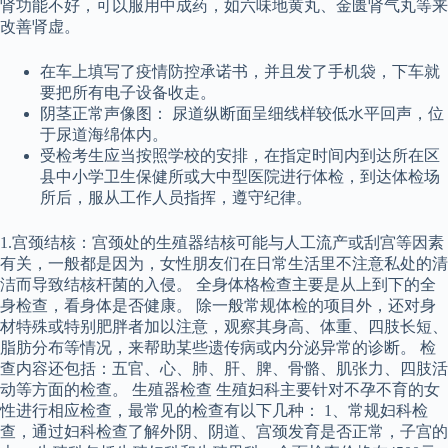
肾功能不好，可以服用中成药，如六味地黄丸、金匮肾气丸等来
改善肾虚。
在车上填写了疫情防控承诺书，并且发了手机袋，下车就
要把所有电子设备收走。
阴茎正常声像图： 尿道纵断面呈细线样较低水平回声，位
于尿道海绵体内。
受检考生应当按照学校的安排，在指定时间内到达所在区
县中小学卫生保健所或大中型医院进行体检，到达体检场
所后，服从工作人员指挥，遵守纪律。
1.宫颈结核：宫颈处的生殖器结核可能与人工流产或刮宫等因素
有关，一般都是因为，女性朋友们在日常生活里不注意私处的清
洁而导致结核杆菌的入侵。 全身体格检查主要是从上到下的全
身检查，看身体是否健康。 除一般常规体检的项目外，还对身
材特殊或特别肥胖者加以注意，观察其身高、体重、四肢长短、
脂肪分布等情况，来帮助某些遗传病或内分泌异常的诊断。 检
查内容还包括：五官、心、肺、肝、脾、骨骼、肌张力、四肢活
动等方面的检查。 生殖器检查 生殖妇科主要针对不孕不育的女
性进行相应检查，最常见的检查有以下几种： 1、常规妇科检
查，通过妇科检查了解外阴、阴道、宫颈发育是否正常，子宫的