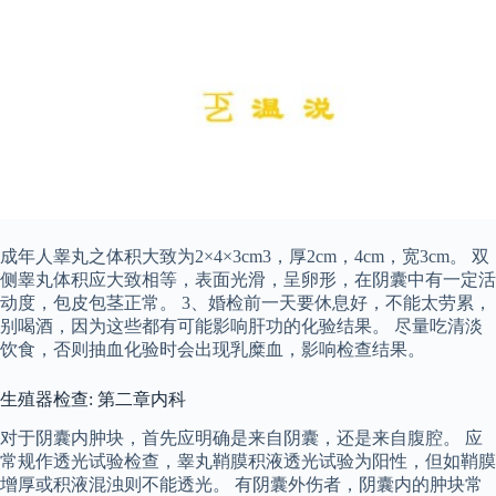
成年人睾丸之体积大致为2×4×3cm3，厚2cm，4cm，宽3cm。 双
侧睾丸体积应大致相等，表面光滑，呈卵形，在阴囊中有一定活
动度，包皮包茎正常。 3、婚检前一天要休息好，不能太劳累，
别喝酒，因为这些都有可能影响肝功的化验结果。 尽量吃清淡
饮食，否则抽血化验时会出现乳糜血，影响检查结果。
生殖器检查: 第二章内科
对于阴囊内肿块，首先应明确是来自阴囊，还是来自腹腔。 应
常规作透光试验检查，睾丸鞘膜积液透光试验为阳性，但如鞘膜
增厚或积液混浊则不能透光。 有阴囊外伤者，阴囊内的肿块常