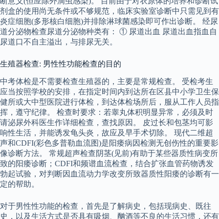
断意义(但应除外滴虫感染)。 目前由于对衣原体的培养和诊断试
剂盒的使用尚无条件或不够规范，临床实验室诊断中只需见到有
炎症细胞(多形核白细胞)并排除淋球菌感染即可作出诊断。 经尿
道分泌物检查尿道分泌物种类有： ① 尿道出血 尿道出血指血自
尿道口不自主溢出，与排尿无关。
生殖器检查: 男性性功能检查的目的
中考体检是不需要检查生殖器的，主要是常规检查。 受检考生
应当按照学校的安排，在指定时间内到达所在区县中小学卫生保
健所或大中型医院进行体检，到达体检场所后，服从工作人员指
挥，遵守纪律。 检查时要求：若睾丸体积明显异常，必须及时
请泌尿外科医生作详细检查，查找原因。 皮过长和包茎均可影
响性生活，并能诱发龟头炎，故应及早手术切除。 现代二维超
声和CDFI(彩色多普勒血流图)是阳痿病因检测无创伤性的重要影
像诊断方法。 常规超声检查阴茎(见前)有助于某些器质性病变所
致的阳痿诊断；CDFI和频谱血流检查，结合扩张血管药物诱发
勃起试验，对判断因血流动力学改变所致器质性阳痿的诊断有一
定的帮助。
对于男性性功能的检查，首先是了解病史，包括现病史、既往
史，以及生活方式是否具有吸烟、酗酒等不良的生活习惯，还有