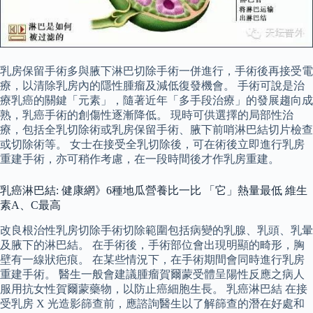
乳房保留手術多與腋下淋巴切除手術一併進行，手術後再接受電
療，以清除乳房內的隱性腫瘤及減低復發機會。 手術可說是治
療乳癌的關鍵「元素」，隨著近年「多手段治療」的發展趨向成
熟，乳癌手術的創傷性逐漸降低。 現時可供選擇的局部性治
療，包括全乳切除術或乳房保留手術、腋下前哨淋巴結切片檢查
或切除術等。 女士在接受全乳切除後，可在術後立即進行乳房
重建手術，亦可稍作考慮，在一段時間後才作乳房重建。
乳癌淋巴結: 健康網》6種地瓜營養比一比 「它」熱量最低 維生
素A、C最高
改良根治性乳房切除手術切除範圍包括病變的乳腺、乳頭、乳暈
及腋下的淋巴結。 在手術後，手術部位會出現明顯的畸形，胸
壁有一線狀疤痕。 在某些情況下，在手術期間會同時進行乳房
重建手術。 醫生一般會建議腫瘤賀爾蒙受體呈陽性反應之病人
服用抗女性賀爾蒙藥物，以防止癌細胞生長。 乳癌淋巴結 在接
受乳房 X 光造影篩查前，應諮詢醫生以了解篩查的潛在好處和