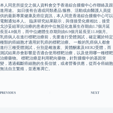
本人同意所提交之個人資料會交予香港綜合腫瘤中心作聯絡及跟
進用途。 如日後有合適或同類產品/服務、活動或由醫護人員提
供的最新專業健康及癌症資訊，本人同意香港綜合腫瘤中心可以
電郵通知本人。 臨床研究結果顯示，與僅接受化療相比，接受
戈沙妥組單抗治療的患者的中位無惡化進展生存期由1.7個月延
長至4.8個月，而中位總體生存期則由6.9個月延長至11.8個月。
乳癌病人在進行標靶治療前，先要進行受體測試，確定屬於特定
種類的癌細胞才適用於乳癌的標靶治療。 一般的乳癌病人都會
進行三種受體測試，分別是雌激素、黃體酮素及HER2受體，而
測試結果亦會影響是否適合使用標靶治療，以及使用哪一種標靶
治療藥物。 標靶治療是利用靶向藥物，針對腫瘤中的基因突
變，透過截斷癌細胞的生長信號，或者營養供應，從而令癌細胞
無法自主繁殖，並逐漸凋亡。
PREVIOUS
NEXT