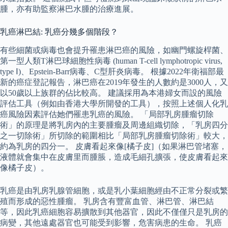
腫，亦有助監察淋巴水腫的治療進展。
乳癌淋巴結: 乳癌分幾多個階段？
有些細菌或病毒也會提升罹患淋巴癌的風險，如幽門螺旋桿菌、
第一型人類T淋巴球細胞性病毒 (human T-cell lymphotropic virus,
type Ⅰ)、Epstein-Barr病毒、C型肝炎病毒。 根據2022年衛福部最
新的癌症登記報告，淋巴癌在2019年發生的人數約是3000人，又
以50歲以上族群的佔比較高。 建議採用為本港婦女而設的風險
評估工具（例如由香港大學所開發的工具），按照上述個人化乳
癌風險因素評估她們罹患乳癌的風險。 「局部乳房腫瘤切除
術」的原理是將乳房內的主要腫瘤及周邊組織切除，「乳房四分
之一切除術」所切除的範圍相比「局部乳房腫瘤切除術」較大，
約為乳房的四分一。 皮膚看起來像[橘子皮]（如果淋巴管堵塞，
液體就會集中在皮膚里而腫脹，造成毛細孔擴張，使皮膚看起來
像橘子皮）。
乳癌是由乳房乳腺管細胞，或是乳小葉細胞經由不正常分裂或繁
殖而形成的惡性腫瘤。 乳房含有豐富血管、淋巴管、淋巴結
等，因此乳癌細胞容易擴散到其他器官，因此不僅僅只是乳房的
病變，其他遠處器官也可能受到影響，危害病患的生命。 乳癌