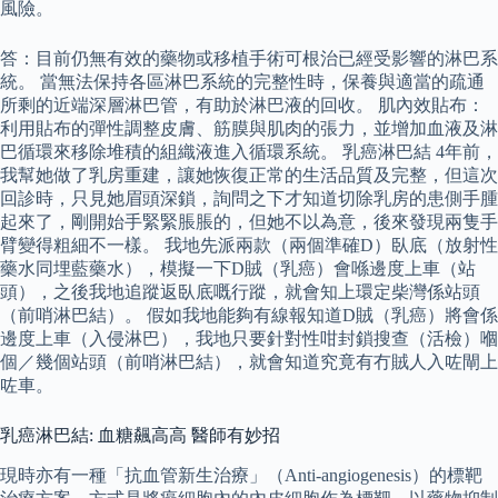
風險。
答：目前仍無有效的藥物或移植手術可根治已經受影響的淋巴系
統。 當無法保持各區淋巴系統的完整性時，保養與適當的疏通
所剩的近端深層淋巴管，有助於淋巴液的回收。 肌內效貼布：
利用貼布的彈性調整皮膚、筋膜與肌肉的張力，並增加血液及淋
巴循環來移除堆積的組織液進入循環系統。 乳癌淋巴結 4年前，
我幫她做了乳房重建，讓她恢復正常的生活品質及完整，但這次
回診時，只見她眉頭深鎖，詢問之下才知道切除乳房的患側手腫
起來了，剛開始手緊緊脹脹的，但她不以為意，後來發現兩隻手
臂變得粗細不一樣。 我地先派兩款（兩個準確D）臥底（放射性
藥水同埋藍藥水），模擬一下D賊（乳癌）會喺邊度上車（站
頭），之後我地追蹤返臥底嘅行蹤，就會知上環定柴灣係站頭
（前哨淋巴結）。 假如我地能夠有線報知道D賊（乳癌）將會係
邊度上車（入侵淋巴），我地只要針對性咁封鎖搜查（活檢）嗰
個／幾個站頭（前哨淋巴結），就會知道究竟有冇賊人入咗閘上
咗車。
乳癌淋巴結: 血糖飆高高 醫師有妙招
現時亦有一種「抗血管新生治療」（Anti-angiogenesis）的標靶