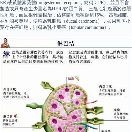
ER)或黃體素受體(progesterone receptors，簡稱︰PR)，並且不會
製造或只會產生少量名為HER2的蛋白質。 三陰性乳癌屬於侵襲
性乳癌，而且很難被根治，佔整體乳癌種類約15%。 當癌細胞
在乳腺被發現，便稱為乳腺癌（ductal carcinoma），如果乳房小
葉存在癌細胞，則稱為乳小葉癌（lobular carcinoma）。