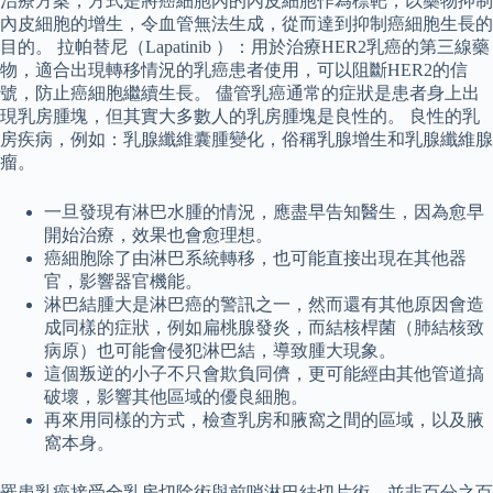
治療方案，方式是將癌細胞內的內皮細胞作為標靶，以藥物抑制
內皮細胞的增生，令血管無法生成，從而達到抑制癌細胞生長的
目的。 拉帕替尼（Lapatinib ）：用於治療HER2乳癌的第三線藥
物，適合出現轉移情況的乳癌患者使用，可以阻斷HER2的信
號，防止癌細胞繼續生長。 儘管乳癌通常的症狀是患者身上出
現乳房腫塊，但其實大多數人的乳房腫塊是良性的。 良性的乳
房疾病，例如：乳腺纖維囊腫變化，俗稱乳腺增生和乳腺纖維腺
瘤。
一旦發現有淋巴水腫的情況，應盡早告知醫生，因為愈早
開始治療，效果也會愈理想。
癌細胞除了由淋巴系統轉移，也可能直接出現在其他器
官，影響器官機能。
淋巴結腫大是淋巴癌的警訊之一，然而還有其他原因會造
成同樣的症狀，例如扁桃腺發炎，而結核桿菌（肺結核致
病原）也可能會侵犯淋巴結，導致腫大現象。
這個叛逆的小子不只會欺負同儕，更可能經由其他管道搞
破壞，影響其他區域的優良細胞。
再來用同樣的方式，檢查乳房和腋窩之間的區域，以及腋
窩本身。
罹患乳癌接受全乳房切除術與前哨淋巴結切片術，並非百分之百