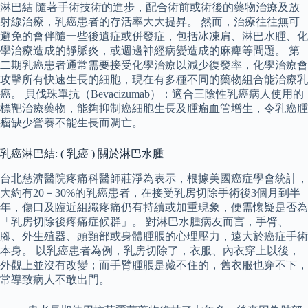
淋巴結 隨著手術技術的進步，配合術前或術後的藥物治療及放
射線治療，乳癌患者的存活率大大提昇。 然而，治療往往無可
避免的會伴隨一些後遺症或併發症，包括冰凍肩、淋巴水腫、化
學治療造成的靜脈炎，或週邊神經病變造成的麻痺等問題。 第
二期乳癌患者通常需要接受化學治療以減少復發率，化學治療會
攻擊所有快速生長的細胞，現在有多種不同的藥物組合能治療乳
癌。 貝伐珠單抗（Bevacizumab）：適合三陰性乳癌病人使用的
標靶治療藥物，能夠抑制癌細胞生長及腫瘤血管增生，令乳癌腫
瘤缺少營養不能生長而凋亡。
乳癌淋巴結: ( 乳癌 ) 關於淋巴水腫
台北慈濟醫院疼痛科醫師莊淨為表示，根據美國癌症學會統計，
大約有20－30%的乳癌患者，在接受乳房切除手術後3個月到半
年，傷口及臨近組織疼痛仍有持續或加重現象，便需懷疑是否為
「乳房切除後疼痛症候群」。 對淋巴水腫病友而言，手臂、
腳、外生殖器、頭頸部或身體腫脹的心理壓力，遠大於癌症手術
本身。 以乳癌患者為例，乳房切除了，衣服、內衣穿上以後，
外觀上並沒有改變；而手臂腫脹是藏不住的，舊衣服也穿不下，
常導致病人不敢出門。