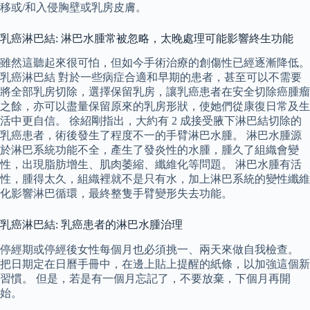
移或/和入侵胸壁或乳房皮膚。
乳癌淋巴結: 淋巴水腫常被忽略，太晚處理可能影響終生功能
雖然這聽起來很可怕，但如今手術治療的創傷性已經逐漸降低。
乳癌淋巴結 對於一些病症合適和早期的患者，甚至可以不需要
將全部乳房切除，選擇保留乳房，讓乳癌患者在安全切除癌腫瘤
之餘，亦可以盡量保留原來的乳房形狀，使她們從康復日常及生
活中更自信。 徐紹剛指出，大約有 2 成接受腋下淋巴結切除的
乳癌患者，術後發生了程度不一的手臂淋巴水腫。 淋巴水腫源
於淋巴系統功能不全，產生了發炎性的水腫，腫久了組織會變
性，出現脂肪增生、肌肉萎縮、纖維化等問題。 淋巴水腫有活
性，腫得太久，組織裡就不是只有水，加上淋巴系統的變性纖維
化影響淋巴循環，最終整隻手臂變形失去功能。
乳癌淋巴結: 乳癌患者的淋巴水腫治理
停經期或停經後女性每個月也必須挑一、兩天來做自我檢查。
把日期定在日曆手冊中，在邊上貼上提醒的紙條，以加強這個新
習慣。 但是，若是有一個月忘記了，不要放棄，下個月再開
始。