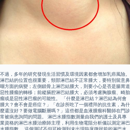
不過，多年的研究發現生活習慣及環境因素都會增加乳癌風險。
淋巴結的位置也很重要，頸部淋巴結不正常腫大，要特別留意鼻
咽方面的病變；左側鎖骨上淋巴結腫大，則要小心是否是腸胃道
惡性腫瘤的轉移；前縱膈腔淋巴結腫大，必須考慮胸腺瘤、畸胎
瘤或是惡性淋巴瘤的可能性。 「什麼是淋巴結？淋巴結為何會
腫大？會不會是癌症？」「在診所吃了一個禮拜的抗生素，為什
麼還沒好？要做電腦斷層嗎？」這些都是血液腫瘤科醫師在門診
常被病患詢問的問題。 淋巴水腫指數測量由我們的護士及具專
業資格的淋巴水腫治療師主理，利用生物電阻分析儀以測定淋巴
水腫指數。 這個測試不但可檢測到未出現臨床徵狀前的淋巴水