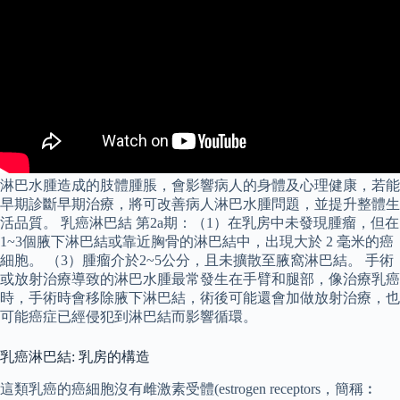
淋巴水腫造成的肢體腫脹，會影響病人的身體及心理健康，若能
早期診斷早期治療，將可改善病人淋巴水腫問題，並提升整體生
活品質。 乳癌淋巴結 第2a期：（1）在乳房中未發現腫瘤，但在
1~3個腋下淋巴結或靠近胸骨的淋巴結中，出現大於 2 毫米的癌
細胞。 （3）腫瘤介於2~5公分，且未擴散至腋窩淋巴結。 手術
或放射治療導致的淋巴水腫最常發生在手臂和腿部，像治療乳癌
時，手術時會移除腋下淋巴結，術後可能還會加做放射治療，也
可能癌症已經侵犯到淋巴結而影響循環。
乳癌淋巴結: 乳房的構造
這類乳癌的癌細胞沒有雌激素受體(estrogen receptors，簡稱︰