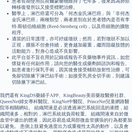
患者長期使用抗荷爾蒙藥物維持了七年多，後來因為肺部
轉移復發所以又接受標靶治療。
醫學上，淋巴癌還可分為「何杰金氏淋巴癌」與「非何杰
金氏淋巴癌」兩種類型，兩者差別在於患者體內是否有李
特‧斯頓伯格細胞 (Reed-Sternberg cell)，以及癌細胞的擴散
程序。
適當的日常護理，亦可紓緩徵狀；然而，若對徵狀不加以
正視，腫脹不但會持續，更會越加嚴重，繼而阻礙肢體的
活動能力，對身心造成不良影響。
此平台並不旨在用於記錄或報告不良藥物事件資訊，如您
懷疑有任何副作用，請向您的醫生或藥劑師諮詢和報告。
如患者進行保乳手術，因其後會接受輔助放射性治療，可
免卻切除腋下淋巴結手術；如接受乳房全切手術，則建議
切除腋下淋巴結。
我們還有 KingDS藥鋪子APP、KingBeauty美容藥妝醫療社群、
QueenNet婦女專科醫院、KingNet中醫院、PrinceNet兒童網路醫
院等相關網站。 組織間液是必須透過淋巴系統回流的液體，組
織間液多，相對的，淋巴系統就負荷較重。 組織間液來自於微
血管中濾出的體液，因此容易造成局部微血管擴張的行為都要加
以避免。 患側上肢避免過度出力或重複性太高的動作，以及會