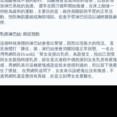
造成酸痛或不適的動作。 因酸痛會造成局部的發炎，以致於增
加淋巴系統的負擔。 通常在開刀後即開始復健，在床上能做一
些較為緩和的運動，主要目的是：維持肩關節與手臂的正常活
動、預防胸肌萎縮或胸部塌陷、促進手臂淋巴回流以減輕腫脹麻
痹。
乳癌淋巴結: 癌症預防
這個時候身體的淋巴結會發出警號，因而出現脹大的情况。 直
至身體打「勝仗」後，淋巴結便會消腫回復正常狀態。 一名台
灣男網民在Dcard以「幫女友摸出乳癌」為題發文，指自己習慣
與女友親熱時摸乳房，卻在某次過程中偶然摸到女友乳房有硬塊
感，男網民表示這種硬塊感是從前未曾摸到過的，所以當下便產
生了懷疑。 在男網民追問下，女友表示該硬塊位沒有痛感，不
過男網民還是覺得有異樣，於是立刻帶女友看醫生。