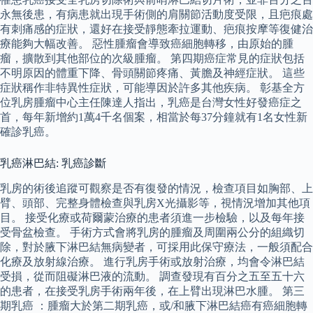
永無後患，有病患就出現手術側的肩關節活動度受限，且疤痕處
有刺痛感的症狀，還好在接受靜態牽拉運動、疤痕按摩等復健治
療能夠大幅改善。 惡性腫瘤會導致癌細胞轉移，由原始的腫
瘤，擴散到其他部位的次級腫瘤。 第四期癌症常見的症狀包括
不明原因的體重下降、骨頭關節疼痛、黃膽及神經症狀。 這些
症狀稱作非特異性症狀，可能導因於許多其他疾病。 彰基全方
位乳房腫瘤中心主任陳達人指出，乳癌是台灣女性好發癌症之
首，每年新增約1萬4千名個案，相當於每37分鐘就有1名女性新
確診乳癌。
乳癌淋巴結: 乳癌診斷
乳房的術後追蹤可觀察是否有復發的情況，檢查項目如胸部、上
臂、頭部、完整身體檢查與乳房X光攝影等，視情況增加其他項
目。 接受化療或荷爾蒙治療的患者須進一步檢驗，以及每年接
受骨盆檢查。 手術方式會將乳房的腫瘤及周圍兩公分的組織切
除，對於腋下淋巴結無病變者，可採用此保守療法，一般須配合
化療及放射線治療。 進行乳房手術或放射治療，均會令淋巴結
受損，從而阻礙淋巴液的流動。 調查發現有百分之五至五十六
的患者，在接受乳房手術兩年後，在上臂出現淋巴水腫。 第三
期乳癌 ：腫瘤大於第二期乳癌，或/和腋下淋巴結癌有癌細胞轉