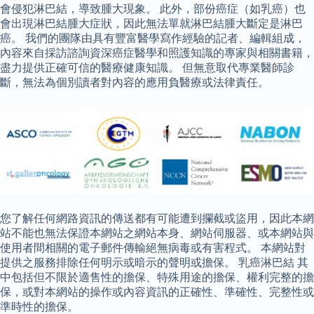
會侵犯淋巴結，導致腫大現象。 此外，部份癌症（如乳癌）也
會出現淋巴結腫大症狀，因此無法單就淋巴結腫大斷定是淋巴
癌。 我們的團隊由具有豐富醫學寫作經驗的記者、編輯組成，
內容來自採訪諮詢資深癌症醫學和照護知識的專家與相關書籍，
盡力提供正確可信的醫療健康知識。 但無意取代專業醫師診
斷，無法為個別讀者對內容的應用負醫療或法律責任。
您了解任何網路資訊的傳送都有可能遭到攔截或盜用，因此本網
站不能也無法保證本網站之網站本身、網站伺服器、或本網站與
使用者間相關的電子郵件傳輸絕無病毒或有害程式。 本網站對
提供之服務排除任何明示或暗示的聲明或擔保。 乳癌淋巴結 其
中包括但不限於適售性的擔保、特殊用途的擔保、權利完整的擔
保，或對本網站的操作或內容資訊的正確性、準確性、完整性或
準時性的擔保。