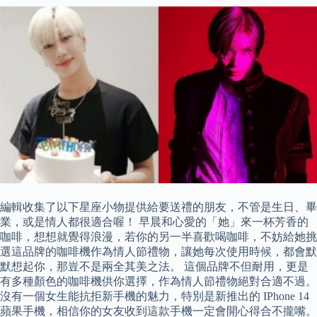
編輯收集了以下星座小物提供給要送禮的朋友，不管是生日、畢
業，或是情人都很適合喔！ 早晨和心愛的「她」來一杯芳香的
咖啡，想想就覺得浪漫，若你的另一半喜歡喝咖啡，不妨給她挑
選這品牌的咖啡機作為情人節禮物，讓她每次使用時候，都會默
默想起你，那豈不是兩全其美之法。 這個品牌不但耐用，更是
有多種顏色的咖啡機供你選擇，作為情人節禮物絕對合適不過。
沒有一個女生能抗拒新手機的魅力，特別是新推出的 IPhone 14
蘋果手機，相信你的女友收到這款手機一定會開心得合不攏嘴。