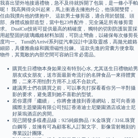
我喜出望外地接過禮物，急不及待就拆開了包裝，是一條小手帕
呢！ 我高興得尖叫起來，馬上衝過去擁抱外公，他張開雙臂，
任由我撲向他的懷抱中。 這款男士修剪器，適合用於鬍鬚、頭
部、身體或臉部造型，當中包23件配件﹐完全滿足所有修剪需
求。 DualCut技術可提供最高的精確度， 獨特的切割防護裝置採
用超堅固的玻璃纖維材料加固，可防止彎曲，以確保每次修剪長
度均一。 Tumi的Arrivé系列從汽車設計中汲取靈感，高拋光鍍鉻
細節，具優雅曲線和圓滑磁性拉鍊。 這款先進的背囊方便拿取
物件，其寬敞的內部空間可容納日常必需品。
購買生日禮物本身如果沒有特別心水, 尤其送生日禮物給男
朋友或女朋友，送市面最新奇流行的名牌食品一來得體實
際，二來不用怕對方用不上或不合款式。
建議男士們在購買之前，可以事先打探看看你另一半對攝
影的要求，避免選到她不喜歡的型號。
若你選擇「繼續」，你將會連接到香港網站，並可向香港
國際主題樂園有限公司預訂香港迪士尼樂園酒店或迪士尼
好萊塢酒店的房間。
現已開發多樣產品線：925純銀飾品 / K金珠寶 / 316L珠寶
白鋼等，並擁有可為顧客私人訂製文字、影像雷射雕刻的
專業設計團隊。