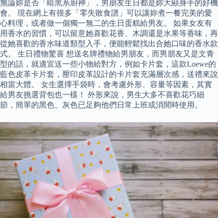
無論妳是否「暗黑系廚神」，男朋友生日都是妳大顯身手的好機
會。 現在網上有很多「零失敗食譜」可以讓妳煮一餐完美的愛
心料理，或者做一個獨一無二的生日蛋糕給男友。 如果女友有
用香水的習慣，可以留意她喜歡花香、木調還是水果等香味，再
從她喜歡的香水味道類型入手，便能輕鬆找出合她口味的香水款
式。 生日禮物驚喜 想送名牌禮物給男朋友，而男朋友又是文青
型的話，就適宜送一些小物給對方，例如卡片套，這款Loewe的
藍色皮革卡片套，壓印皮革設計的卡片套充滿層次感，送禮來說
相當大體。 女生選擇手袋時，會考慮外形、容量等因素，其實
給男友挑選背包也一樣！ 外形來說，男生大多不喜歡花巧細
節，簡單的黑色、灰色已足夠他們日常上班或消閒時使用。