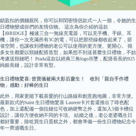
鎖匙扣的價錢親民，你可以和閨密情侶款式一人一個，令她的生
日禮物變成你們的友情信物。 這次為你介紹的這款
【iBRIDGE】極速三合一無線充電器，可以充手機、手錶、耳
機，讓你一次充滿所有3C的電，可以把那些線都收起來了，節
省空間，也讓收到禮物的老公可以使用的更方便、更開心。 很
多女生都愛以頸鏈配搭造型，如果想不到送甚麼生日禮物，不妨
考慮送頸鏈吧！ Prada這款以經典三角logo吊墜，配搭長長的925
純銀長鏈，設計非常有型。
生日禮物驚喜: 曾寶儀被兩大影后慶生！ 收到「親自手作禮
物」感動：好棒的生日
此外，用家更能下載喜愛的行山路線和創意跑地圖，非常方便。
最新款式的Saint 生日禮物驚喜 Laurent卡片套還推出了啡色配
色，加上還配備一個拉鏈位可收納硬幣之外，還加入5個卡槽位
設計，讓你方便收納不同的卡項。 結婚之後，老公老婆嘅生日
都好重要，除咗買生日蛋糕之外，都會準備一份生日禮物紀念今
年一齊過嘅生日。