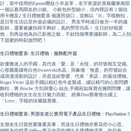
計，當中採用的Epsom壓紋小羊皮革，名字來源於英格蘭東南部
一個以賽馬聞名的小鎮。 小銀包外型細小，但內裡設有 2 個信
用卡槽及2 生日禮物驚喜 個護照袋口，並飾以「H」字樣飾扣，
是日常生活以至外遊必備的設計。 男友平時成日做另一半的攝
影師，還要被嫌拍得不夠好，真的勞苦功高！ 生日好好犒賞
他，別再迫他為自己影相之餘，不妨找個專業攝影師，為二人拍
下甜蜜的時刻放閃吧！
生日禮物驚喜: 生日禮物：服飾配件篇
款優雅迷人的手鐲，其代表「愛」及「永恆」的符號相互交織。
心形圖案綴有白色Swarovski水晶，與象徵「無盡」的符號結合
成浪漫清新的設計，亦是送給摯愛、代表「承諾」的最佳禮物。
Roger Vivier 這款手鐲以粉紅色牛皮製成，綴以精巧的心形閃鑽
飾扣，將 Broche 方扣與愛心 結合,手鐲宛如珠寶在腕間閃爍，讓
收到禮物的女生在生日魅力四射。 經典Dior唇膏推出綴上
「Love」字樣的珍藏版唇膏。
生日禮物驚喜: 男朋友老公實用電子產品生日禮物：PlayStation 5
女朋友生日當然要隆重其事，而送生日禮物亦要花些小心思。
編輯為你精選19份一萬元內高性價比名牌禮物清單，包括有