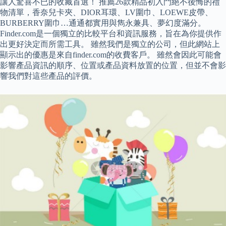
讓人驚喜不已的收藏首選！ 推薦26款精品初入門絕不後悔的禮
物清單，香奈兒卡夾、DIOR耳環、LV圍巾、LOEWE皮帶、
BURBERRY圍巾…通通都實用與雋永兼具、夢幻度滿分。
Finder.com是一個獨立的比較平台和資訊服務，旨在為你提供作
出更好決定而所需工具。 雖然我們是獨立的公司，但此網站上
顯示出的優惠是來自finder.com的收費客戶。 雖然會因此可能會
影響產品資訊的順序、位置或產品資料放置的位置，但並不會影
響我們對這些產品的評價。