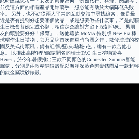
此時建議思考一下女友的興趣為何，例如旅行、料理、閱讀等，
並從這方面的相關產品開始著手，想必能有助於大幅降低失敗
率。 另外，也不妨從兩人平常的互動交談中尋找線索，像是最
近是否有提到好想要哪個物品，或是想要做些什麼事，若是能藉
生日機會替她完成心願，相信定會讓對方留下深刻印象。 男朋
友的頭髮要好好「保育」，送他這款 MoMA 特別版 New Era 棒
球帽作生日禮物，它乃品牌首次進軍時尚圈之作，散發濃濃的校
園及美式街頭風，備有紅/黑/藍/灰/駱駝6色，總有一款合他心
意。 以推出高階智能腕錶聞名的瑞士TAG 生日禮物驚喜
Heuer，於今年暑假推出三款不同顏色的Connected Summer智能
腕錶，分別是兩款精鋼錶殼配以海洋深藍色陶瓷錶圈及一款超輕
的鈦金屬噴砂錶殼。