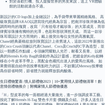
對於喜歡打機、投入虛擬世界的男友來說，送上 VR體驗
館的活動就適合不過。
新設計的CD logo加上金鏈設計，為手袋帶來華麗精緻風格。 高
級珠寶品牌ARAO以譜寫現代經典為宗旨，把南洋珍珠淬煉為低
調而時尚的瑰寶，改寫「只有祖母才戴珍珠」的大眾成見，而菲
律賓珍珠擁有獨特的光澤，色彩和形狀渾然天成。 而這一款珍
珠耳環設計大方而簡約，戴上後突出每位女性的高雅氣質。
Chanel經典菱格紋放到珠寶設計上依舊迷人，這款2022年新推出
的Coco Crush項鍊以代表Chanel、Coco及Cruch的C字為造型，並
以一顆鑽石作點綴，令項鍊閃耀動人光芒，耐看又長青。 以經
典的Hermès Kelly Bag的袋釦作為設計靈感，把鍍金的Kelly釦轉
移在小牛皮革手帶上，黑配金色襯托出迷人的愛馬仕風格。 如
果覺得親自給伴侶按摩有點吃力的話，不妨嘗試Meresoy按摩槍
爲你節省時間，節省體力就能釋放肌肉酸痛。
生日禮物驚喜: 情人節禮物2023｜10+實用情人節禮物清單！創
意情侶禮物推介｜附獨家情人節禮物優惠
「H」型皮革的每一面都經過大量拋光，進一步強調皮革工藝。
按此了解Hermès H-Tag 雙色卡片套 價錢及介紹。 許多人送生日
禮物、情人節禮物、聖誕節禮物、聖誕禮物給情人男女朋友、家