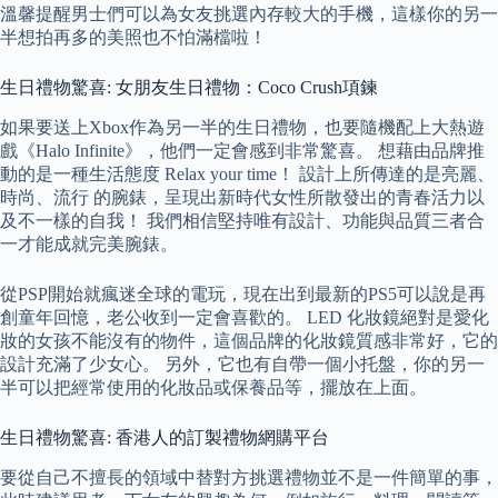
溫馨提醒男士們可以為女友挑選內存較大的手機，這樣你的另一
半想拍再多的美照也不怕滿檔啦！
生日禮物驚喜: 女朋友生日禮物：Coco Crush項鍊
如果要送上Xbox作為另一半的生日禮物，也要隨機配上大熱遊
戲《Halo Infinite》，他們一定會感到非常驚喜。 想藉由品牌推
動的是一種生活態度 Relax your time！ 設計上所傳達的是亮麗、
時尚、流行 的腕錶，呈現出新時代女性所散發出的青春活力以
及不一樣的自我！ 我們相信堅持唯有設計、功能與品質三者合
一才能成就完美腕錶。
從PSP開始就瘋迷全球的電玩，現在出到最新的PS5可以說是再
創童年回憶，老公收到一定會喜歡的。 LED 化妝鏡絕對是愛化
妝的女孩不能沒有的物件，這個品牌的化妝鏡質感非常好，它的
設計充滿了少女心。 另外，它也有自帶一個小托盤，你的另一
半可以把經常使用的化妝品或保養品等，擺放在上面。
生日禮物驚喜: 香港人的訂製禮物網購平台
要從自己不擅長的領域中替對方挑選禮物並不是一件簡單的事，