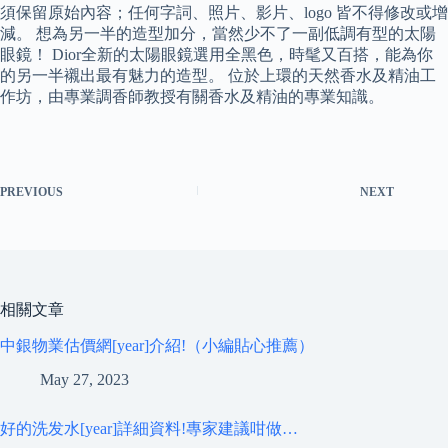
須保留原始內容；任何字詞、照片、影片、logo 皆不得修改或增
減。 想為另一半的造型加分，當然少不了一副低調有型的太陽
眼鏡！ Dior全新的太陽眼鏡選用全黑色，時髦又百搭，能為你
的另一半襯出最有魅力的造型。 位於上環的天然香水及精油工
作坊，由專業調香師教授有關香水及精油的專業知識。
PREVIOUS
NEXT
相關文章
中銀物業估價網[year]介紹!（小編貼心推薦）
May 27, 2023
好的洗发水[year]詳細資料!專家建議咁做…