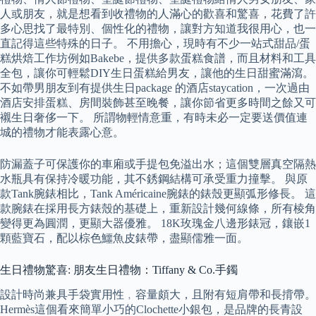
人或朋友，就是想看到收禮物的人滿心的歡喜和驚喜，花費了許
多心思找了最特別、個性化的禮物，讓對方知道我很用心，也一
直記得這些特殊的日子。 不用擔心，現時有不少一站式甜品/蛋
糕烘焙工作坊例如Bakebe，提供多款蛋糕食譜，而且材料和工具
全包，讓你可輕鬆DIY生日蛋糕給男友，讓他的生日甜蜜滿瀉。
不如帶男朋友到有提供生日package 的酒店staycation，一次過由
酒店安排蛋糕、房間裝飾甚至晚餐，讓你節省更多時間之餘又可
襯生日奢侈一下。 所謂物輕情意重，有時未必一定要送價值連
城的禮物才能表露心意。
防漏蓋子可保護你的車廂或手提包免溢出水；這個雙層真空隔熱
水瓶具有保持冷暖功能，其不銹鋼結構可承受重力撞擊。 與原
款Tank腕錶相比，Tank Américaine腕錶的錶殼更顯弧形修長。 這
款腕錶在採用長方錶殼的基礎上，重新設計幾何線條，所有棱角
變得更為圓潤，更顯大器優雅。 18K玫瑰金八邊形錶冠，鑲嵌1
顆藍寶石，配以棕色鱷魚皮錶帶，盡顯儒雅一面。
生日禮物驚喜: 朋友生日禮物：Tiffany & Co.手鐲
設計時尚兼具手袋實用性﹐容量頗大，且附有短肩帶和長揹帶。
Hermès這個看來簡單小巧的Clochette小銀包，是品牌的長青設