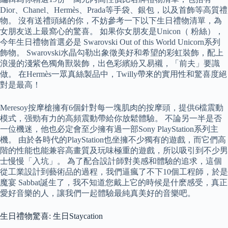
Dior、Chanel、Hermès、Prada等手袋、銀包，以及首飾等高質禮
物。 沒有送禮頭緒的你，不妨參考一下以下生日禮物清單，為
女朋友送上最窩心的驚喜。 如果你女朋友是Unicon（ 粉絲），
今年生日禮物首選必是 Swarovski Out of this World Unicorn系列
飾物。 Swarovski水晶勾勒出象徵美好和希望的彩虹裝飾，配上
浪漫的淺紫色獨角獸裝飾，出色彩繽紛又易襯，「前夫」要識
做。 在Hermès一眾真絲製品中，Twilly帶來的實用性和驚喜度絕
對是最高！
Meresoy按摩槍擁有6個針對每一塊肌肉的按摩頭，提供6檔震動
模式，强勁有力的高頻震動帶給你放鬆體驗。 不論另一半是否
一位機迷，他也必定會至少擁有過一部Sony PlayStation系列主
機。 由於各時代的PlayStation也坐擁不少獨有的遊戲，而它們高
階的性能也能兼容高畫質及玩味極重的遊戲，所以吸引到不少男
士慢慢「入坑」。 為了配合設計師對美感和體驗的追求，這個
從工業設計到藝術品的過程，我們逼瘋了不下10個工程師，於是
魔宴 Sabbat誕生了，我不知道您戴上它的時候是什麽感受，真正
愛好音樂的人，讓我們一起體驗最純真美好的音樂吧。
生日禮物驚喜: 生日Staycation