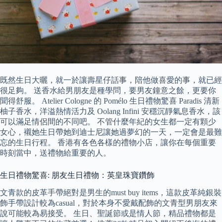
既然生日大曬，就一於讓壽星仔話事，陪他做喜愛的事，就已經
很足夠。 送香水給男朋友是種學問，要男友鐘意之餘，更要你
聞得舒服。 Atelier Cologne 的 Pomélo 生日禮物驚喜 Paradis 清新
柚子香水，洋溢熱情活力及 Oolang Infini 安穩沉靜氣息香水，該
可以滿足情侶間的不同吧。 不管什麼年紀的女生都一定有顆少
女心，襯她生日帶她到迪士尼讓她過夢幻的一天，一定會是最難
忘的生日行程。 香港有各色各樣的禮物小店，讓你在每個重要
時刻當中，送禮物給重要的人。
生日禮物驚喜: 朋友生日禮物：英皇珠寶鑽飾
文青款的皮革手帶絕對是男生的must buy items，這款皮革純銀裝
飾手帶設計較為casual，對於本身不愛戴配飾的文青型男朋友來
說可能較為易接受。 生日、聖誕節或是情人節，精品禮物都是