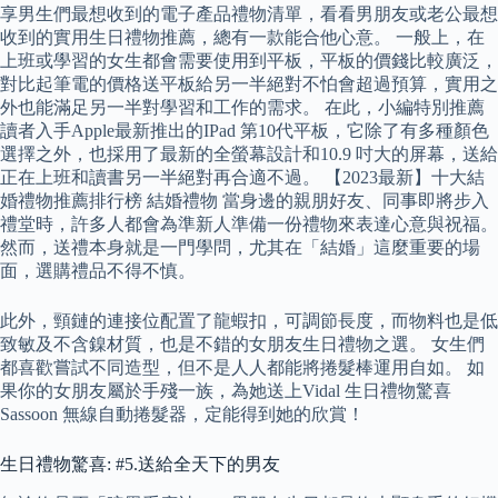
享男生們最想收到的電子產品禮物清單，看看男朋友或老公最想
收到的實用生日禮物推薦，總有一款能合他心意。 一般上，在
上班或學習的女生都會需要使用到平板，平板的價錢比較廣泛，
對比起筆電的價格送平板給另一半絕對不怕會超過預算，實用之
外也能滿足另一半對學習和工作的需求。 在此，小編特別推薦
讀者入手Apple最新推出的IPad 第10代平板，它除了有多種顏色
選擇之外，也採用了最新的全螢幕設計和10.9 吋大的屏幕，送給
正在上班和讀書另一半絕對再合適不過。 【2023最新】十大結
婚禮物推薦排行榜 結婚禮物 當身邊的親朋好友、同事即將步入
禮堂時，許多人都會為準新人準備一份禮物來表達心意與祝福。
然而，送禮本身就是一門學問，尤其在「結婚」這麼重要的場
面，選購禮品不得不慎。
此外，頸鏈的連接位配置了龍蝦扣，可調節長度，而物料也是低
致敏及不含鎳材質，也是不錯的女朋友生日禮物之選。 女生們
都喜歡嘗試不同造型，但不是人人都能將捲髮棒運用自如。 如
果你的女朋友屬於手殘一族，為她送上Vidal 生日禮物驚喜
Sassoon 無線自動捲髮器，定能得到她的欣賞！
生日禮物驚喜: #5.送給全天下的男友