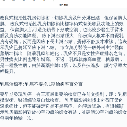
改良式根治性乳房切除術：切除乳房及部分淋巴結，但保留胸大
肌。 改良式根治性乳房切除術比標準術式有美容及功能上的效
益。 保留胸大肌可避免鎖骨下形成空洞，也比較少發生手臂水
腫及肩膀功能障礙。 腋下淋巴結腫大：部份病人根本不自覺乳
房有硬塊，反而是因腋下長出淋巴結，覺得不舒服才求診，這表
示乳癌已蔓延至腋下淋巴結。 市立萬芳醫院一般外科主治醫師
蕭炳坤指出，隨著乳癌年輕化，乳癌不只是女性癌症排名之首，
男性病友比例也逐年增高。 不過，乳癌就像高血壓、糖尿病，
是一種慢性病，由於新藥推陳出新，以及科技進步，讓存活率大
幅提升。
乳癌治癒率: 乳癌不要拖 1期治癒率百分百
要早期發現乳癌，有三項最重要的檢查已在前文提到，即：乳房
攝影術、醫師觸診及自我檢查。 乳房攝影術能找出外觀正常的
深處病灶，但不能確定它是不是癌症。 的評論認為，有證據顯
示乳房攝影術對於40至70歲的婦女有益，並建議50至74歲的婦女
每兩年檢驗一次。