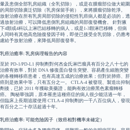
暈及患側全部乳房組織（全乳切除），或是在腫瘤部位做大範圍
的局部切除廣泛切除（乳房保留手術），來將腫瘤切除乾淨。
放射治療在所有乳房局部切除的侵犯性乳癌病人都是必須的，透
過放射治療，可以降低患側乳房組織的局部復發機會。 針對腋
下4顆或4科以上淋巴結移轉的病人，或是1-3顆淋巴移轉，但病
人同時有其他高危險復發因子時，即使已接受全乳切除，仍應考
慮給予放射治療，來降低局部復發率。
乳癌治癒率: 乳房病理報告的內容
至於 PD-1/PD-L1 抑制劑對何杰金氏淋巴瘤具有百分之八十七的
治療有效率，對於 DNA 修復蛋白發生突變、容易產生細胞突變
的各種轉移癌患者，也有高達五成的治療效果；但對於肺癌、肝
癌則是效果中等，只有五分之一。 CTLA-4 被發現、製造出抑制
劑後，已於 2011 年獲歐美藥證，能夠有效治療黑色素瘤轉移
癌。 陶秘華強調，原本罹患這種癌症的病人很少能活過一年，
但臨床上長期追蹤使用 CTLA-4 抑制劑的一千八百位病人，發現
有百分之二十存活超過十年。
乳癌治癒率: 可能危險因子（致癌相對機率未確定）