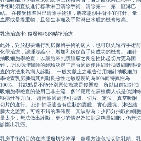
手術時須直接進行標準淋巴清除手術，清除第一、第二區淋巴
結。 在接受標準淋巴清除手術後，將來患側手臂不宜打針、量
血壓或是提重物，且發生麻痛及手臂淋巴水腫的機會較高。
乳癌治癒率: 復發轉移的精準治療
此外，對於想要進行乳房保留手術的病人，也可以先進行手術前
化學治療，讓腫塊縮小，增加乳房保留手術成功的機會。 細針
抽吸細胞學檢查：以細胞來判讀腫瘤之良惡性比起切片更為困
難，所以病理醫師的經驗決定了是否適於使用細針抽吸細胞學檢
查的方法來為病人診斷。 一般文獻上之報告使用細針抽吸細胞
學檢查乳房腫瘤其判斷良惡性之敏感度約為80%而特異性為
100%。 其缺點是不能分別原位癌或是侵襲癌，所以目前細針抽
吸細胞學檢查的使用已非主流，多半應用在篩檢病人或是偵測轉
移病灶等方面。 超音波適於指引抽吸、切片、定位、真空吸附
切片的進行。 細針抽吸適合有症狀的囊腫、實心腫塊、淋巴結
腫大之證實，可達不錯的準確度，其缺點為：少部分抽取的細胞
量太少，無法做出診斷，更少的情況為抽到足夠量細胞，仍無法
診斷出乳癌。
乳房手術的目的在將腫瘤切除乾淨，處理方法包括切除乳頭、乳