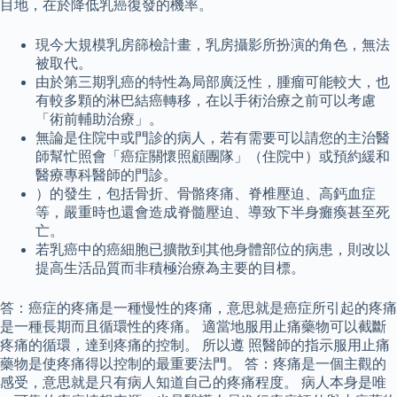
目地，在於降低乳癌復發的機率。
現今大規模乳房篩檢計畫，乳房攝影所扮演的角色，無法
被取代。
由於第三期乳癌的特性為局部廣泛性，腫瘤可能較大，也
有較多顆的淋巴結癌轉移，在以手術治療之前可以考慮
「術前輔助治療」。
無論是住院中或門診的病人，若有需要可以請您的主治醫
師幫忙照會「癌症關懷照顧團隊」（住院中）或預約緩和
醫療專科醫師的門診。
）的發生，包括骨折、骨骼疼痛、脊椎壓迫、高鈣血症
等，嚴重時也還會造成脊髓壓迫、導致下半身癱瘓甚至死
亡。
若乳癌中的癌細胞已擴散到其他身體部位的病患，則改以
提高生活品質而非積極治療為主要的目標。
答：癌症的疼痛是一種慢性的疼痛，意思就是癌症所引起的疼痛
是一種長期而且循環性的疼痛。 適當地服用止痛藥物可以截斷
疼痛的循環，達到疼痛的控制。 所以遵 照醫師的指示服用止痛
藥物是使疼痛得以控制的最重要法門。 答：疼痛是一個主觀的
感受，意思就是只有病人知道自己的疼痛程度。 病人本身是唯