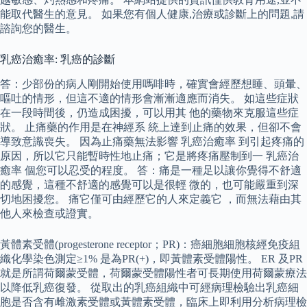
能取代醫生的意見。 如果您有個人健康,治療或診斷上的問題,請
諮詢您的醫生。
乳癌治癒率: 乳癌的診斷
答：少部份的病人剛開始使用嗎啡時，確實會經歷想睡、頭暈、
嘔吐的情形，但這不適的情形會漸漸適應而消失。 如這些症狀
在一段時間後，仍造成困擾，可以用其 他的藥物來克服這些症
狀。 止痛藥的作用是在神經系 統上達到止痛的效果，但卻不會
導致意識喪失。 因為止痛藥無法影響 乳癌治癒率 到引起疼痛的
原因，所以它只能暫時性地止痛；它是將疼痛壓制到一 乳癌治
癒率 個您可以忍受的程度。 答：痛是一種足以讓你覺得不舒適
的感覺，這種不舒適的感覺可以是很輕 微的，也可能嚴重到深
切地困擾您。 痛它僅可由經歷它的人來定義它 ，而無法藉由其
他人來檢查或證實。
黃體素受體(progesterone receptor；PR)：癌細胞細胞核經免疫組
織化學染色測定≥1% 是為PR(+)，即黃體素受體陽性。 ER 及PR
就是所謂荷爾蒙受體，荷爾蒙受體陽性者可長期使用荷爾蒙療法
以降低乳癌復發。 從取出的乳癌組織中可經病理檢驗出乳癌細
胞是否含有雌激素受體或黃體素受體，臨床上即利用分析病理檢