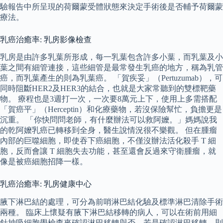
驗報告中所呈現的荷爾蒙受體狀態來決定手術後是否輔予荷爾蒙
療法。
乳癌治癒率: 乳房影像檢查
乳房是由許多乳葉所形成，每一乳葉包含許多小葉，而乳葉及小
葉之間有細管連接，這些細管是最常發生乳癌的地方，稱為乳管
癌，而乳葉產生的則為乳葉癌。 「賀疾妥」（Pertuzumab），可
同時阻斷HER2及HER3的結合，也就是大家常聽到的雙標靶藥
物。 療程也是3週打一次，一次要8萬元上下，使用上多需搭配
「賀癌平」（Herceptin）和化療藥物，若沒保險幫忙，負擔更是
沉重。 「你快問問老師，有什麼辦法可以救阿嬤。」媽媽說我
的乾阿嬤乳癌已轉移到全身，醫生說情況很不樂觀。 但在腫瘤
內部的巨噬細胞，即使吞下癌細胞，不僅沒辦法活化殺手 T 細
胞，反而會讓 T 細胞失去功能，甚至還會反過來守衛腫瘤，就
像是被癌細胞招降一樣。
乳癌治癒率: 乳房健康中心
腋下淋巴結的處理，可分為前哨淋巴結化驗及標準淋巴清除手術
兩種。 臨床上懷疑有腋下淋巴結移轉的病人，可以在術前用細
針抽吸細胞學檢查來確認淋巴移轉與否，若是確認淋巴移轉，則