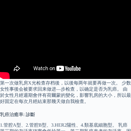
第一次做乳房X光检查存档後，以後每两年就要再做一次。 少数
女性事後会被要求回来做进—步检查，以确定是否为乳癌。 由
於女性月經週期會伴有荷爾蒙的變化，影響乳房的大小，所以最
好固定在每次月經結束那幾天做自我檢查。
乳癌治癒率: 診斷
1.管腔A型、2.管腔B型、3.HER2陽性、4.類基底細胞型。 乳癌