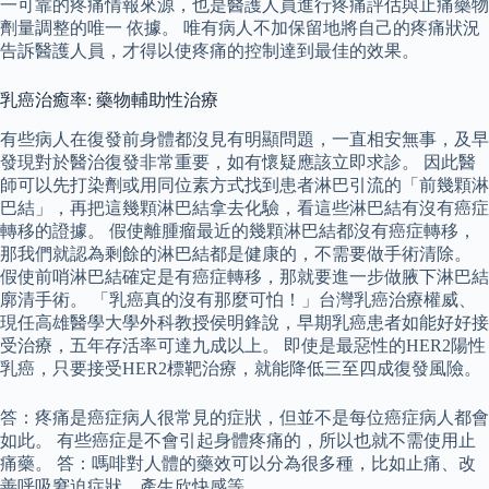
一可靠的疼痛情報來源，也是醫護人員進行疼痛評估與止痛藥物
劑量調整的唯一 依據。 唯有病人不加保留地將自己的疼痛狀況
告訴醫護人員，才得以使疼痛的控制達到最佳的效果。
乳癌治癒率: 藥物輔助性治療
有些病人在復發前身體都沒見有明顯問題，一直相安無事，及早
發現對於醫治復發非常重要，如有懷疑應該立即求診。 因此醫
師可以先打染劑或用同位素方式找到患者淋巴引流的「前幾顆淋
巴結」，再把這幾顆淋巴結拿去化驗，看這些淋巴結有沒有癌症
轉移的證據。 假使離腫瘤最近的幾顆淋巴結都沒有癌症轉移，
那我們就認為剩餘的淋巴結都是健康的，不需要做手術清除。
假使前哨淋巴結確定是有癌症轉移，那就要進一步做腋下淋巴結
廓清手術。 「乳癌真的沒有那麼可怕！」台灣乳癌治療權威、
現任高雄醫學大學外科教授侯明鋒說，早期乳癌患者如能好好接
受治療，五年存活率可達九成以上。 即使是最惡性的HER2陽性
乳癌，只要接受HER2標靶治療，就能降低三至四成復發風險。
答：疼痛是癌症病人很常見的症狀，但並不是每位癌症病人都會
如此。 有些癌症是不會引起身體疼痛的，所以也就不需使用止
痛藥。 答：嗎啡對人體的藥效可以分為很多種，比如止痛、改
善呼吸窘迫症狀、產生欣快感等。