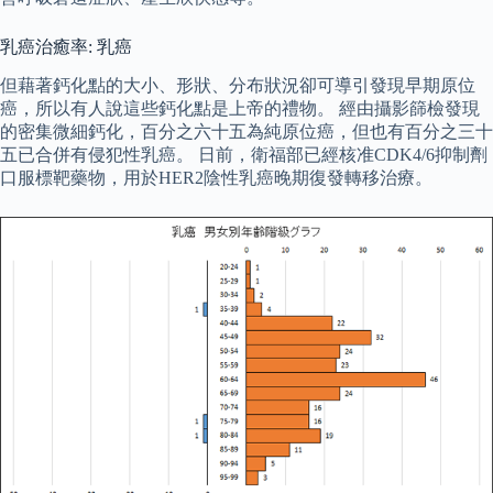
乳癌治癒率: 乳癌
但藉著鈣化點的大小、形狀、分布狀況卻可導引發現早期原位
癌，所以有人說這些鈣化點是上帝的禮物。 經由攝影篩檢發現
的密集微細鈣化，百分之六十五為純原位癌，但也有百分之三十
五已合併有侵犯性乳癌。 日前，衛福部已經核准CDK4/6抑制劑
口服標靶藥物，用於HER2陰性乳癌晚期復發轉移治療。