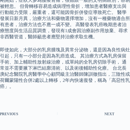
剛開始，症狀大多為腰痠背痛，很難跟一般的文明病區別，容易
被輕忽。 但骨轉移容易造成病理性骨折，增加患者醫療支出與
行動能力受限，嚴重者，還可能因骨折併發症導致死亡。 醫學
發展日新月異，治療方法和藥物選擇增加，沒有一種藥物適合所
有患者，治療方法也不應一成不變。 高醫發表乳癌晚期患者治
療態度與生活品質調查，發現有1成會因治療副作用放棄、尋求
非西醫管道，醫師籲患者應堅持治療求取生機。
即使如此，大部分的乳房腫塊及異常分泌物，還是因為良性病灶
引起，只有一小部分是因為乳癌造成。 其治療方式為乳房保留
手術、加上輔助性放射線治療，或單純的全乳房切除手術， 通
常並不需要腋下淋巴結廓清術、以及術後輔助性化療。 台北長
庚紀念醫院乳房醫學中心顧問級主治醫師陳訓徹指出，三陰性或
荷爾蒙陽性合併2處以上轉移，2年內快速復發，稱為「高惡性乳
癌」。
PREVIOUS
NEXT