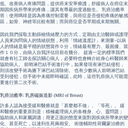
低、改善病人疼痛問題，提供癌末安寧療護，舒緩病人在癌症末
期因疾病所帶來的疼痛，讓其有尊嚴的度過餘生。 乳癌治癒率
答：使用嗎啡是因為疼痛控制需要，與癌症是否侵犯疼痛的敏感
區，如骨、神經等比較有關；而與癌症是否早期或末期無關。
因此我們採取主動篩檢情緒壓力的方式，定期由主治醫師或護理
人員來詢問病人的情緒狀態，利用「情緒溫度計」來測量~以病
人的情緒是最平穩的狀態當作０分，情緒最有壓力、最困擾、當
作１０分，由病人自我評估目前在幾分。 超過一定的標準我們
就會有社工師去探訪關心病人，必要時也會轉介給身心科醫師來
協助病人。 前哨淋巴結手術進行中，如果發現有淋巴結侵犯，
則須改變手術為腋下淋巴結清除術。 也有少數病人前哨淋巴結
受到侵犯，但手術中未能即時確認，此時，這些乳癌病人可能需
要進行第二次手術。
乳癌治癒率: 乳房磁振造影 (MRI of Breast)
許多人認為接受緩和醫療就是「甚麼都不做」、「等死」。 緩
和醫療的重要原則是：積極處理病人的各種身、心、靈問題；
協助病人和家屬調適；用更正面的態度來面對因疾病所帶來的變
化、甚至死亡，以達到生死兩相安。 術後輔助性荷爾蒙治療的