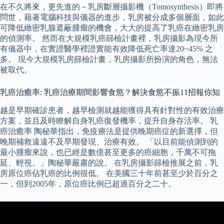
在不久將來，更先進的－乳房斷層攝影機（Tomosynthesis）即將
問世，藉著電腦科技與儀器的進步，乳房被分成多個層面，如此
可降低緻密乳腺遮蔽腫瘤的機會，大大的提高了乳癌在緻密乳房
的偵測率。 然而在大規模乳癌篩檢計畫裡，乳房攝影為現今所
有儀器中，在實證醫學裡證實能有效降低死亡率達20~45% 之
多。 現今大規模乳房篩檢計畫，乳房攝影所扮演的角色，無法
被取代。
乳癌治癒率: 乳癌治療期間影響食慾？解決食慾不振11招報你知
越是早期確診患者，越早檢測就越能獲得具有針對性的有效治療
方案，並且及時瞭解自身乳癌復發機率，提升自身存活率。 乳
癌治癒率 陶秘華指出，免疫療法是提供晚期癌症的新選擇，但
晚期補救遠遠不及早期發現、治療有效。 「以目前能偵測到的
最小腫瘤來說，也已經是數億甚至更多的癌細胞，千萬不可拖
延、輕視。」陶秘華嚴肅的說。 在乳房攝影篩檢推展之前，乳
房原位癌佔乳癌的比例很低。 在美國三十年前甚至少於百分之
一，但到2005年，原位癌比例已超過百分之二十。