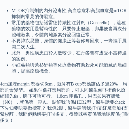
MTOR抑制劑的內分泌毒性 高血糖症和高脂血症是mTOR
抑制劑常見的併發症。
常用的藥物包括諾雷德持續性注射劑（Goserelin），這種
藥物的效用是暫時性的，只要停止服藥，卵巢便會再次分
泌雌激素，令體內雌激素分泌回復正常。
不要諱疾忌醫，身體的健康正等著你奪回來，一齊攜手展
開二次人生。
此外，男性病患由於人數較少，在丹麥曾有遭受不當待遇
的案例。
小紅莓類與紫杉醇類等化療藥物有助殺死可能潛藏的癌細
胞，提高痊癒機會。
4cm加埋margin 都要切6cm，就算有B cup都應該佔多過20%，局
部割會變型。 如果仲係好想局部割，可以同醫生傾吓術前化療
縮細先做，睇吓可唔可行。 1.8cm 即係T1，淋巴如果冇擴散
（N0），就係第一期A。 點解我唔係HER2型，醫生話要check
下先知要唔要做標靶？ 我係2期，醫生建議我打4支紅魔鬼加4支
紫杉醇，我問佢點解要打咁多支，得黎既答案係我地呢度係打咁
多支！