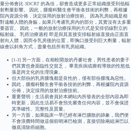
量分佈會比 3DCRT 的為佳，卻會造成更多正常組織接受到低輻
射劑量影響。 因此，腫瘤科醫生會平衝各技術的利弊，再根據
院內資源分佈，決定採用的放射治療技術。 因為乳房組織是相
對遠離人體的身軀，如果只考慮乳房內的部分，其實沒有太多重
要器官。 因此，一般的放射治療採用的方式是安排切線對立的
輻射線。 乳癌治療過程 即是與其直接安排輻射線直接由正面直
射向人體，因而令乳房後的位置，即胸口接受到巨大劑量，輻射
線會以斜角方式，盡量包括所有乳房組織。
[1-3] 另一方面，在相較開放的丹麥社會，男性患者的妻子
們其實也會面臨性交貧乏， 畢竟疾病或療程導致的性慾低
落是跨文化的生理現象。
但大部份的乳房腫塊都是良性的，僅有部份腫塊為惡性。
因此，腫瘤科醫生會平衝各技術的利弊，再根據院內資源
分佈，決定採用的放射治療技術。
重要聲明：生活易會員於本網站內所發表的全部內容為即
時更新，因此生活易不會預先審查任何內容，並不會保證
其準確性、完整性及質量。
另一方面，如果臨床一早已經有淋巴擴散的跡象，我們便
不會浪費時間做這個前哨淋巴檢測，直接切除兩組淋巴以
徹底清除癌細胞。