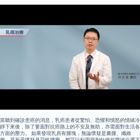
當聽到確診患癌的消息，乳癌患者從驚怕、恐懼和憤怒的情緒冷
靜下來後，除了要面對抗癌路上的不安及無助，亦需面對生活各
方面的壓力。 如果發現乳房有腫塊，無論懷疑是囊腫、纖維
瘤，甚至乎懷疑是惡性腫瘤，都可以利用穿刺針經超聲波引導下