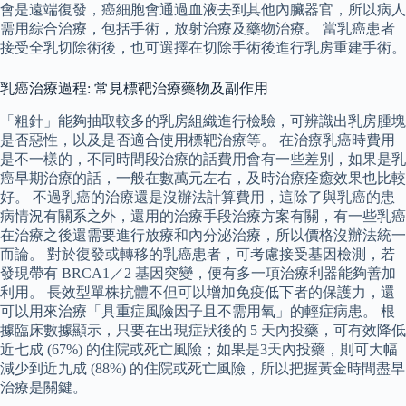
會是遠端復發，癌細胞會通過血液去到其他內臟器官，所以病人
需用綜合治療，包括手術，放射治療及藥物治療。 當乳癌患者
接受全乳切除術後，也可選擇在切除手術後進行乳房重建手術。
乳癌治療過程: 常見標靶治療藥物及副作用
「粗針」能夠抽取較多的乳房組織進行檢驗，可辨識出乳房腫塊
是否惡性，以及是否適合使用標靶治療等。 在治療乳癌時費用
是不一樣的，不同時間段治療的話費用會有一些差別，如果是乳
癌早期治療的話，一般在數萬元左右，及時治療痊癒效果也比較
好。 不過乳癌的治療還是沒辦法計算費用，這除了與乳癌的患
病情況有關系之外，還用的治療手段治療方案有關，有一些乳癌
在治療之後還需要進行放療和內分泌治療，所以價格沒辦法統一
而論。 對於復發或轉移的乳癌患者，可考慮接受基因檢測，若
發現帶有 BRCA1／2 基因突變，便有多一項治療利器能夠善加
利用。 長效型單株抗體不但可以增加免疫低下者的保護力，還
可以用來治療「具重症風險因子且不需用氧」的輕症病患。 根
據臨床數據顯示，只要在出現症狀後的 5 天內投藥，可有效降低
近七成 (67%) 的住院或死亡風險；如果是3天內投藥，則可大幅
減少到近九成 (88%) 的住院或死亡風險，所以把握黃金時間盡早
治療是關鍵。