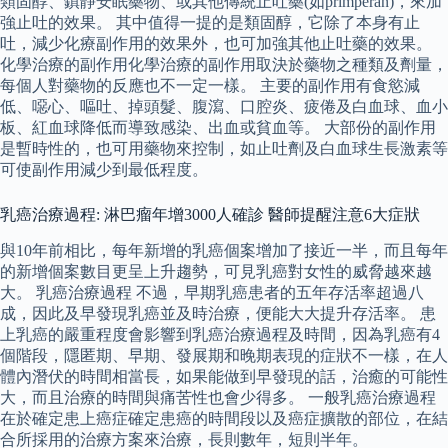
類固醇、鎮靜安眠藥物、或其他傳統止吐藥(如primperan)，來加
強止吐的效果。 其中值得一提的是類固醇，它除了本身有止
吐，減少化療副作用的效果外，也可加強其他止吐藥的效果。
化學治療的副作用化學治療的副作用取決於藥物之種類及劑量，
每個人對藥物的反應也不一定一樣。 主要的副作用有食慾減
低、噁心、嘔吐、掉頭髮、腹瀉、口腔炎、疲倦及白血球、血小
板、紅血球降低而導致感染、出血或貧血等。 大部份的副作用
是暫時性的，也可用藥物來控制，如止吐劑及白血球生長激素等
可使副作用減少到最低程度。
乳癌治療過程: 淋巴瘤年增3000人確診 醫師提醒注意6大症狀
與10年前相比，每年新增的乳癌個案增加了接近一半，而且每年
的新增個案數目更呈上升趨勢，可見乳癌對女性的威脅越來越
大。 乳癌治療過程 不過，早期乳癌患者的五年存活率超過八
成，因此及早發現乳癌並及時治療，便能大大提升存活率。 患
上乳癌的嚴重程度會影響到乳癌治療過程及時間，因為乳癌有4
個階段，隱匿期、早期、發展期和晚期表現的症狀不一樣，在人
體內潛伏的時間相當長，如果能做到早發現的話，治癒的可能性
大，而且治療的時間與痛苦性也會少得多。 一般乳癌治療過程
在於確定患上癌症確定患癌的時間段以及癌症擴散的部位，在結
合所採用的治療方案來治療，長則數年，短則半年。