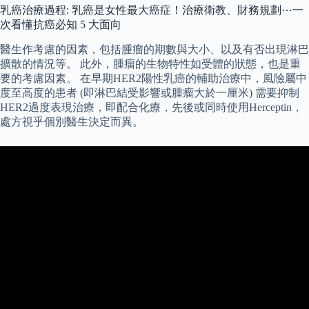
乳癌治療過程: 乳癌是女性最大癌症！治療衛教、財務規劃⋯一
次看懂抗癌必知 5 大面向
醫生作考慮的因素，包括腫瘤的期數與大小、以及有否出現淋巴
擴散的情況等。 此外，腫瘤的生物特性如受體的狀態，也是重
要的考慮因素。 在早期HER2陽性乳癌的輔助治療中，風險屬中
度至高度的患者 (即淋巴結受影響或腫瘤大於一厘米) 需要抑制
HER2過度表現治療，即配合化療，先後或同時使用Herceptin，
處方視乎個別醫生決定而異。