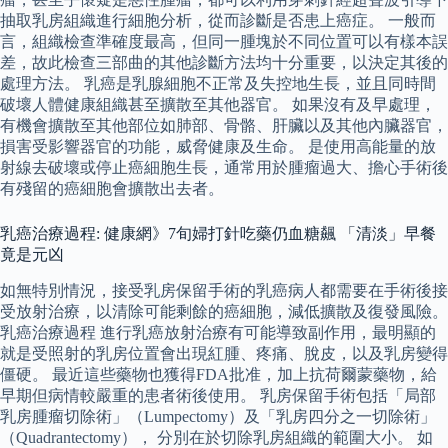
抽取乳房組織進行細胞分析，從而診斷是否患上癌症。 一般而
言，組織檢查準確度最高，但同一腫塊於不同位置可以有樣本誤
差，故此檢查三部曲的其他診斷方法均十分重要，以決定其後的
處理方法。 乳癌是乳腺細胞不正常及失控地生長，並且同時間
破壞人體健康組織甚至擴散至其他器官。 如果沒有及早處理，
有機會擴散至其他部位如肺部、骨骼、肝臟以及其他內臟器官，
損害受影響器官的功能，威脅健康及生命。 是使用高能量的放
射線去破壞或停止癌細胞生長，通常用於腫瘤過大、擔心手術後
有殘留的癌細胞會擴散出去者。
乳癌治療過程: 健康網》7旬婦打針吃藥仍血糖飆 「清淡」早餐
竟是元凶
如無特別情況，接受乳房保留手術的乳癌病人都需要在手術後接
受放射治療，以清除可能剩餘的癌細胞，減低擴散及復發風險。
乳癌治療過程 進行乳癌放射治療有可能導致副作用，最明顯的
就是受照射的乳房位置會出現紅腫、疼痛、脫皮，以及乳房變得
僵硬。 最近這些藥物也獲得FDA批准，加上抗荷爾蒙藥物，給
早期但病情較嚴重的患者術後使用。 乳房保留手術包括「局部
乳房腫瘤切除術」（Lumpectomy）及「乳房四分之一切除術」
（Quadrantectomy）， 分別在於切除乳房組織的範圍大小。 如