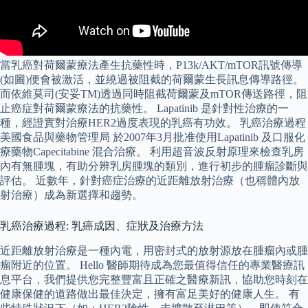
當乳癌對荷爾蒙療法產生抗藥性時，P13k/AKT/mTOR訊號傳導
(如圖)便會被激活，並繞過被阻截的荷爾蒙生長訊息傳導路徑。
而依維莫司(安妥TM)透過同時阻截荷爾蒙及mTOR傳送路徑，阻
止癌症對荷爾蒙療法的抗藥性。 Lapatinib 是針對性治療的一
種，經證實對治療HER2過度表現的乳癌有功效。 乳癌治療過程
美國食品與藥物管理局 於2007年3月批准使用Lapatinib 及口服化
療藥物Capecitabine 混合治療。 利用超音波反射原理來檢查乳房
內有無腫塊，有助分辨乳房腫塊的類別，進行初步的腫瘤診斷與
評估。 近數年，針對癌症治療的近距離放射治療（也稱體內放
射治療）成為新選擇和趨勢。
乳癌治療過程: 乳癌成因、症狀及治療方法
近距離放射治療是一種內電，用密封式的放射源放在腫瘤內或腫
瘤附近的位置。 Hello 醫師期待成為您最值得信任的專業醫療訊
息平台，我們提供您完整豐富且正確之醫療新訊，協助您時刻在
健康保健的道路做出最佳決定，擁有富足美好的健康人生。 有