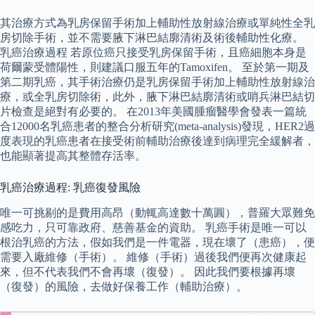
其治療方式為乳房保留手術加上輔助性放射線治療或單純性全乳
房切除手術，並不需要腋下淋巴結廓清術及術後輔助性化療。
乳癌治療過程 若原位癌只接受乳房保留手術，且癌細胞本身是
荷爾蒙受體陽性，則建議口服五年的Tamoxifen。 至於第一期及
第二期乳癌，其手術治療仍是乳房保留手術加上輔助性放射線治
療，或全乳房切除術，此外，腋下淋巴結廓清術或哨兵淋巴結切
片檢查是絕對有必要的。 在2013年美國腫瘤醫學會發表一篇統
合12000名乳癌患者的整合分析研究(meta-analysis)發現，HER2過
度表現的乳癌患者在接受術前輔助治療後達到病理完全緩解者，
也能顯著提高其整體存活率。
乳癌治療過程: 乳癌復發風險
唯一可挑剔的是費用高昂（動輒高達數十萬圓），普羅大眾難免
感吃力，只可靠政府、慈善基金的資助。 乳癌手術是唯一可以
根治乳癌的方法，假如我們是一件電器，現在壞了（患癌），便
需要入廠維修（手術）。 維修（手術）過後我們便再次健康起
來，但不代表我們不會再壞（復發）。 因此我們要根據再壞
（復發）的風險，去做好保養工作（輔助治療）。