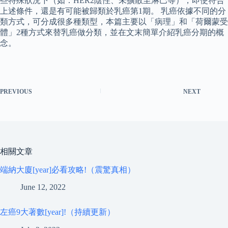
些特殊狀況下（如：HER2陰性、未擴散至淋巴等），即使符合
上述條件，還是有可能被歸類於乳癌第1期。 乳癌依據不同的分
類方式，可分成很多種類型，本篇主要以「病理」和「荷爾蒙受
體」2種方式來替乳癌做分類，並在文末簡單介紹乳癌分期的概
念。
PREVIOUS
NEXT
相關文章
端納大廈[year]必看攻略!（震驚真相）
June 12, 2022
左癌9大著數[year]!（持續更新）