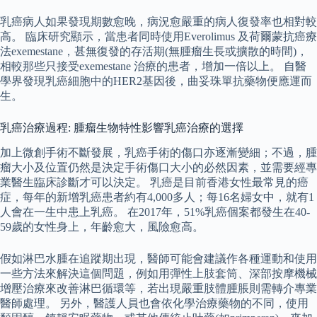
乳癌病人如果發現期數愈晚，病況愈嚴重的病人復發率也相對較
高。 臨床研究顯示，當患者同時使用Everolimus 及荷爾蒙抗癌療
法exemestane，甚無復發的存活期(無腫瘤生長或擴散的時間)，
相較那些只接受exemestane 治療的患者，增加一倍以上。 自醫
學界發現乳癌細胞中的HER2基因後，曲妥珠單抗藥物便應運而
生。
乳癌治療過程: 腫瘤生物特性影響乳癌治療的選擇
加上微創手術不斷發展，乳癌手術的傷口亦逐漸變細；不過，腫
瘤大小及位置仍然是決定手術傷口大小的必然因素，並需要經專
業醫生臨床診斷才可以決定。 乳癌是目前香港女性最常見的癌
症，每年的新增乳癌患者約有4,000多人；每16名婦女中，就有1
人會在一生中患上乳癌。 在2017年，51%乳癌個案都發生在40-
59歲的女性身上，年齡愈大，風險愈高。
假如淋巴水腫在追蹤期出現，醫師可能會建議作各種運動和使用
一些方法來解決這個問題，例如用彈性上肢套筒、深部按摩機械
增壓治療來改善淋巴循環等，若出現嚴重肢體腫脹則需轉介專業
醫師處理。 另外，醫護人員也會依化學治療藥物的不同，使用