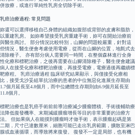
併放療，或進行單純性乳房全切除手術。
乳癌治療過程: 常見問題
妳還可以選擇移植自己身體的組織如腹部或背部的皮膚和脂肪，
以重建乳房。 如妳希望接受乳房重建手術，妳可在開始治療前
與醫生商討。 部分情況比較特別，山腳的問題較嚴重，針對這
些情況，醫生便會考慮使用電療，從而在山腳的位置，地氈式去
清除種子。 亦有部分病人需要同一時間，在整個森林進行全身
性化療和標靶治療，之後再需要在山腳清除種子，醫生便會建議
病人在接受化療和標靶治療後，再接受電療，電療過後再繼續標
靶療程。 乳癌治療過程 臨床研究結果顯示，與僅接受化療相
比，接受戈沙妥組單抗治療的患者的中位無惡化進展生存期由
1.7個月延長至4.8個月，而中位總體生存期則由6.9個月延長至
11.8個月。
標靶治療也是乳癌手術前前導治療減少腫瘤體積、手術後輔助療
法降低復發機率、末期減緩腫瘤增長等目的非常重要的治療方
法。 但如果病人在能摸到腫瘤時才做手術，表示腫瘤起碼是第
二期，尺寸已達數厘米，細胞可能已走出乳房範圍，擴散至淋巴
腺或血液循環，而導致將來復發。 復發不一定是局部，也有機