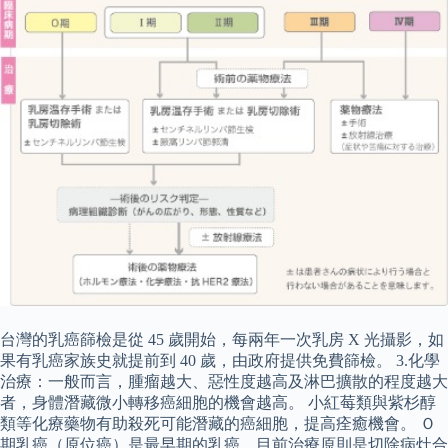
台灣的乳癌篩檢是從 45 歲開始，每兩年一次乳房 X 光攝影，如
果有乳癌家族史就提前到 40 歲，由政府提供免費篩檢。 3.化學
治療：一般而言，腫瘤越大、惡性度越高及淋巴擴散的程度越大
者，身體潛藏微小轉移癌細胞的機會越高。 小紅莓類與紫杉醇
類等化療藥物有助殺死可能潛藏的癌細胞，提高痊癒機會。 Ｏ
期乳癌（原位癌）是最早期的乳癌，目前治療原則是切除病灶合