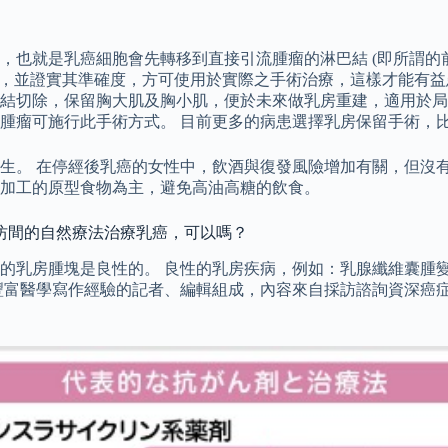
，也就是乳癌細胞會先轉移到直接引流腫瘤的淋巴結 (即所謂的
難度，並證實其準確度，方可使用於實際之手術治療，這樣才能有
結切除，保留胸大肌及胸小肌，便於未來做乳房重建，適用於局
瘤可施行此手術方式。 目前更多的病患選擇乳房保留手術，比率
生。 在停經後乳癌的女性中，飲酒與復發風險增加有關，但沒有
加工的原型食物為主，避免高油高糖的飲食。
用坊間的自然療法治療乳癌，可以嗎？
的乳房腫塊是良性的。 良性的乳房疾病，例如：乳腺纖維囊腫變
具有豐富醫學寫作經驗的記者、編輯組成，內容來自採訪諮詢資深