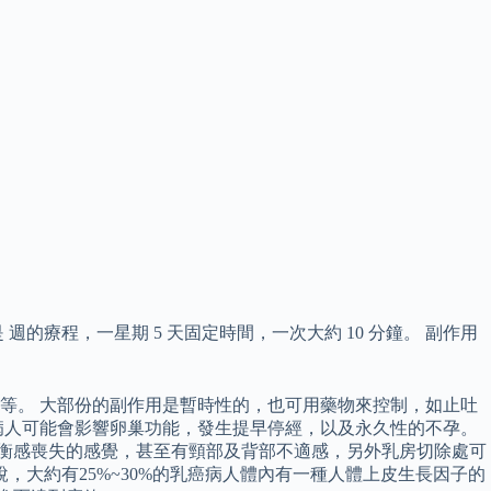
療程，一星期 5 天固定時間，一次大約 10 分鐘。 副作用
等。 大部份的副作用是暫時性的，也可用藥物來控制，如止吐
病人可能會影響卵巢功能，發生提早停經，以及永久性的不孕。
平衡感喪失的感覺，甚至有頸部及背部不適感，另外乳房切除處可
，大約有25%~30%的乳癌病人體內有一種人體上皮生長因子的