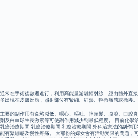
通常在手術後數週進行，利用高能量游離輻射線，經由體外直接照射
多出現在皮膚反應，照射部位有緊繃、紅熱、輕微痛感或搔癢。
主要的副作用有食慾減低、噁心、嘔吐、掉頭髮、腹瀉、口腔炎
劑及白血球生長激素等可使副作用減少到最低程度。 目前化學
乳癌治療期間 乳癌治療期間 乳癌治療期間 外科治療法的副
能有緊繃感及慢性疼痛。 大部份的婦女會有活動受限的問題，可