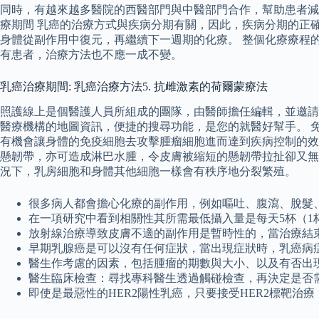
同時，有越來越多醫院的西醫部門與中醫部門合作，幫助患者減
療期間 乳癌的治療方式與疾病分期有關，因此，疾病分期的正
身體從副作用中復元，再繼續下一週期的化療。 整個化療療程
有患者，治療方法也不應一成不變。
乳癌治療期間: 乳癌治療方法5. 抗雌激素的荷爾蒙療法
照護線上是個醫護人員所組成的團隊，由醫師擔任編輯，並邀請
醫療機構的地圖資訊，便捷的搜尋功能，是您的就醫好幫手。 
有機會讓身體的免疫細胞去攻擊腫瘤細胞進而達到疾病控制的效
懸韌帶，亦可造成淋巴水腫，令皮膚被縮短的懸韌帶拉扯卻又無
況下，乳房細胞和身體其他細胞一樣會有秩序地分裂繁殖。
很多病人都會擔心化療的副作用，例如嘔吐、腹瀉、脫髮
在一項研究中看到相關性其所需最低攝入量是每天5杯（1杯
放射線治療導致皮膚不適的副作用是暫時性的，當治療結
早期乳腺癌是可以沒有任何症狀，當出現症狀時，乳癌病
醫生作考慮的因素，包括腫瘤的期數與大小、以及有否出
醫生臨床檢查：尋找專科醫生透過觸碰檢查，再決定是否
即使是最惡性的HER2陽性乳癌，只要接受HER2標靶治