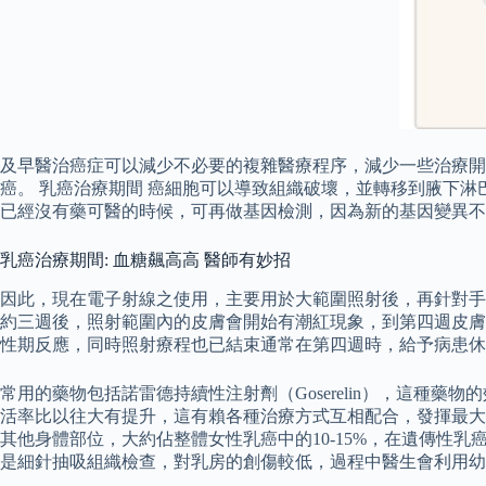
及早醫治癌症可以減少不必要的複雜醫療程序，減少一些治療開
癌。 乳癌治療期間 癌細胞可以導致組織破壞，並轉移到腋下淋
已經沒有藥可醫的時候，可再做基因檢測，因為新的基因變異不
乳癌治療期間: 血糖飆高高 醫師有妙招
因此，現在電子射線之使用，主要用於大範圍照射後，再針對手
約三週後，照射範圍內的皮膚會開始有潮紅現象，到第四週皮膚
性期反應，同時照射療程也已結束通常在第四週時，給予病患休
常用的藥物包括諾雷德持續性注射劑（Goserelin），這種
活率比以往大有提升，這有賴各種治療方式互相配合，發揮最大
其他身體部位，大約佔整體女性乳癌中的10-15%，在遺傳性
是細針抽吸組織檢查，對乳房的創傷較低，過程中醫生會利用幼