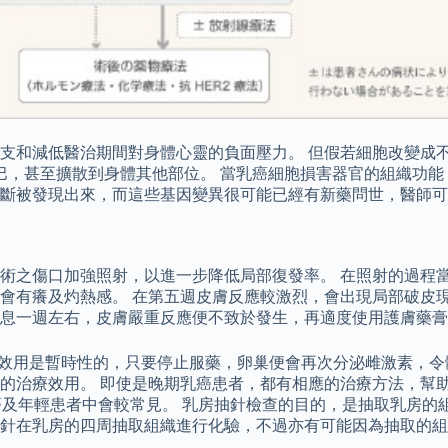
支和減低醫治期間對身體心靈的負面壓力。 但假若細胞改變成
巴，甚至擴散到身體其他部位。 當乳癌細胞損害器官的組織功能
斷被發現出來，而這些基因變異很可能已經有新藥問世，醫師可
術之傷口加強照射，以進一步降低局部復發率。 在照射的過程當
會有癢及灼熱感。 在第五週皮膚反應較激烈，會出現局部破皮現
息一週左右，皮膚嚴重反應便不致於發生，再適度使用護膚藥膏
藥物的效用是暫時性的，只要停止服藥，卵巢便會再次分泌雌激素，
的治療效用。 即使是晚期乳癌患者，都有相應的治療方法，幫助
乳癌及年輕患者中會較常見。 乳房抽針檢查的目的，是抽取乳房
針在乳房的四周抽取組織進行化驗，不過亦有可能因為抽取的組