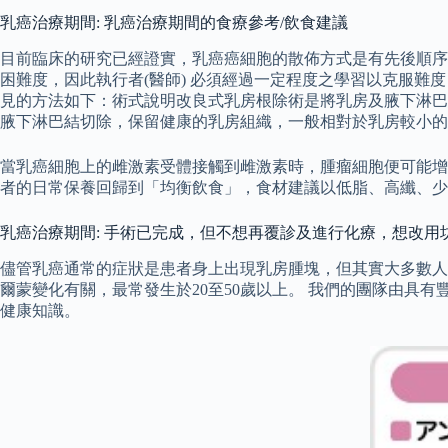
乳癌治療期間: 乳癌治療期間的食療參考/飲食建議
目前臨床的研究已經證實，乳癌癌細胞的散佈方式是有先後順序
困難度，因此執行者(醫師) 必須經過一定程度之學習以克服
見的方法如下：術式說明改良式乳房根除術是將乳房及腋下淋巴
腋下淋巴結切除，保留健康的乳房組織，一般相對於乳房較小的腫
當乳癌細胞上的雌激素受體接觸到雌激素時，腫瘤細胞便可能增
者的日常保養回歸到「均衡飲食」，食材建議以低脂、高纖、少
乳癌治療期間: 手術已完成，但不想再覆診及進行化療，想改
儘管乳癌通常的症狀是患者身上出現乳房腫塊，但其實大多數人
爾蒙變化有關，最常發生於20至50歲以上。 我們的團隊由
健康知識。