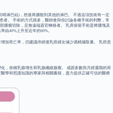
前哨淋巴結)，然後再擴散到其他的淋巴。 不過這項技術有一定
益患者。 手術的方式很多，醫師會與你討論各種手術的利弊，常
部腫瘤切除，且無遠端器官轉移者。 乳房保留手術是將腫塊及
由40%上升至近年的60%。
增加死亡率，仍建議停經後乳癌婦女減少酒精攝取量。 乳癌患
化，俗稱乳腺增生和乳腺纖維腺瘤。 成因多數與月經週期的荷
癌症醫學和照護知識的專家與相關書籍，盡力提供正確可信的醫療