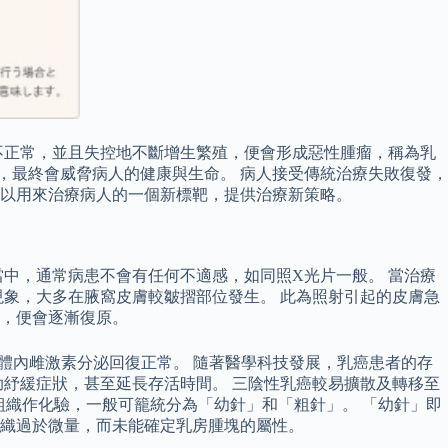
不正常，並且失控地不斷增生繁殖，便會形成惡性腫瘤，稱為乳
，最終會威脅病人的健康與生命。 病人接受傳統治療失敗復發，
以用來治療病人的一個新標靶，提供治療新策略。
中，通常病患不會有任何不適感，如同照X光片一般。 當治療
象，大多在腋窩皮膚較皺摺部位發生。 此為照射引起的皮膚急
，便會逐漸復原。
令體內雌激素分泌回復正常。 隨著醫學科技發展，乳癌患者的存
紓緩症狀，甚至延長存活時間。 三陰性乳癌較易擴散及轉移至
的組織作化驗，一般可籠統分為「幼針」和「粗針」。 「幼針」即
織過於微量，而未能確定乳房腫塊的屬性。