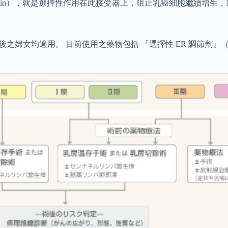
eptin），就是選擇性作用在此接受器上，阻止乳癌細胞繼續增生
婦女均適用。 目前使用之藥物包括 『選擇性 ER 調節劑』（簡稱 