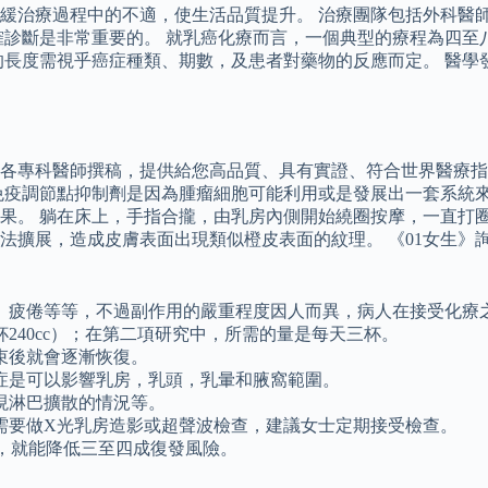
緩治療過程中的不適，使生活品質提升。 治療團隊包括外科醫師
確診斷是非常重要的。 就乳癌化療而言，一個典型的療程為四至
的長度需視乎癌症種類、期數，及患者對藥物的反應而定。 醫學
各專科醫師撰稿，提供給您高品質、具有實證、符合世界醫療指
免疫調節點抑制劑是因為腫瘤細胞可能利用或是發展出一套系統
果。 躺在床上，手指合攏，由乳房內側開始繞圈按摩，一直打圈
法擴展，造成皮膚表面出現類似橙皮表面的紋理。 《01女生》
、疲倦等等，不過副作用的嚴重程度因人而異，病人在接受化療
240cc）；在第二項研究中，所需的量是每天三杯。
束後就會逐漸恢復。
症是可以影響乳房，乳頭，乳暈和腋窩範圍。
現淋巴擴散的情況等。
需要做X光乳房造影或超聲波檢查，建議女士定期接受檢查。
療，就能降低三至四成復發風險。