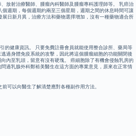
、放射治療醫師、腫瘤內科醫師及腫瘤專科護理師等。 乳癌治
八個週期，每個週期約兩至三個星期，週期之間的休息時間可讓
發展日新月異，治療方法和藥物選擇增加，沒有一種藥物適合所
引的健康資訊。 只要免費註冊會員就能使用整合診所、藥局等
來逃過身體免疫系統的攻擊，因此將這個腫瘤細胞的功能關閉後
向內至乳頭，留意有沒有硬塊。 癌細胞除了有機會侵蝕乳房的
詢問過乳腺外科鄭裕美醫生在這方面的專業意見，原來在正常情
之前可以向醫生了解清楚應對各種副作用方法。