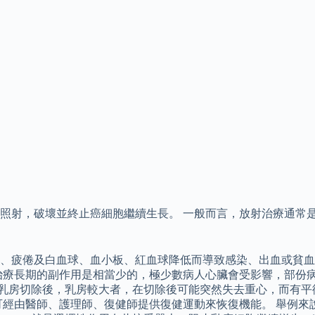
，破壞並終止癌細胞繼續生長。 一般而言，放射治療通常是 週的
、疲倦及白血球、血小板、紅血球降低而導致感染、出血或貧血
治療長期的副作用是相當少的，極少數病人心臟會受影響，部份
作用乳房切除後，乳房較大者，在切除後可能突然失去重心，而有
經由醫師、護理師、復健師提供復健運動來恢復機能。 舉例來說