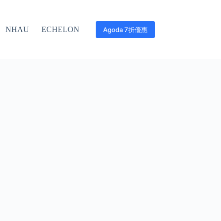
NHAU
ECHELON
Agoda 7折優惠