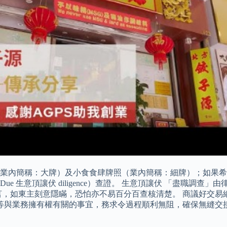
業內簡稱：大牌）及小食食肆牌照（業內簡稱：細牌）；如果希
 生意頂讓伏 diligence）查證。 生意頂讓伏 「盡職調
言，如東主刻意隱瞞，恐怕亦不易百分百查核清楚。 商議好交易
股份等與業務擁有權有關的事宜，務求令過程順利無阻，確保無縫交