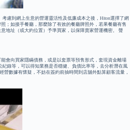
考慮到網上生意的營運靈活性及低廉成本之後，Hiton選擇了網
牌照；如接手餐廳，那麼除了有效的餐廳牌照外，若果餐廳有售
意地址（或大約位置）予準買家，以保障賣家營運機密。 聲
可能會向買家隱瞞債務，或是以套票等預售形式，套現資金離場
訟紀錄等，可以得知業務是否穩健、負債比率等，去分析潛在風
家的經營數據有懷疑，不妨在簽約前抽時間到店舖外點算顧客流量，