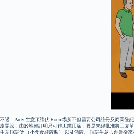
不過，Party 生意頂讓伏 Room場所不但需要公司註冊及商業
廈開設，由於地契訂明只可作工業用途，要是未經批准將工廈單
生意頂讓伏 （小食食肆牌照） 以及酒牌。 頂讓生意去創業