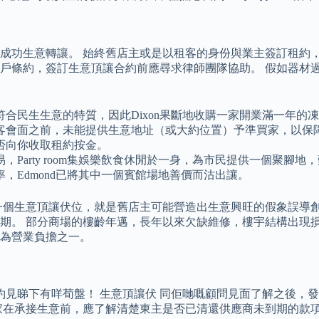
成功生意轉讓。 始終舊店主或是以租客的身份與業主簽訂租約，
戶條約，簽訂生意頂讓合約前應尋求律師團隊協助。 假如器材
合民生生意的特質，因此Dixon果斷地收購一家開業滿一年的
客會面之前，未能提供生意地址（或大約位置）予準買家，以保
否向你收取租約按金。
Party room集娛樂飲食休閒於一身，為市民提供一個聚腳
，Edmond已將其中一個賓館場地善價而沽出讓。
一個生意頂讓伏位，就是舊店主可能營造出生意興旺的假象誤導創
期。 部分商場的樓齡年邁，長年以來欠缺維修，樓宇結構出現損
為營業負擔之一。
打去約見睇下有咩荀盤！ 生意頂讓伏 同佢哋嘅顧問見面了解之後
家在承接生意前，應了解清楚東主是否已清還供應商未到期的款