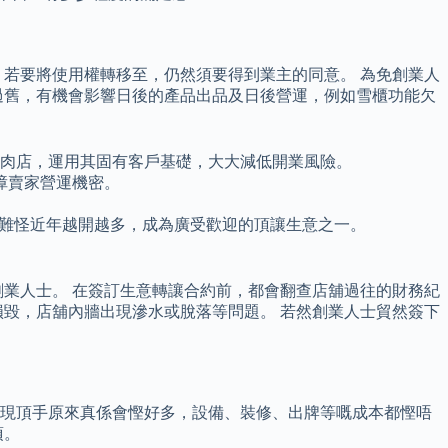
若要將使用權轉移至，仍然須要得到業主的同意。 為免創業人
過舊，有機會影響日後的產品出品及日後營運，例如雪櫃功能欠
凍肉店，運用其固有客戶基礎，大大減低開業風險。
障賣家營運機密。
地，難怪近年越開越多，成為廣受歡迎的頂讓生意之一。
業人士。 在簽訂生意轉讓合約前，都會翻查店舖過往的財務紀
毀，店舖內牆出現滲水或脫落等問題。 若然創業人士貿然簽下
，發現頂手原來真係會慳好多，設備、裝修、出牌等嘅成本都慳唔
項。