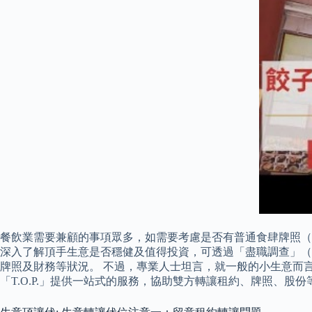
餐飲業需要兼顧的事項眾多，如需要考慮是否有普通食肆牌照（
深入了解頂手生意是否穩健及值得投資，可透過「盡職調查」（Due
牌照及財務等狀況。 不過，專業人士坦言，就一般的小生意而
「T.O.P.」提供一站式的服務，協助雙方轉讓租約、牌照、