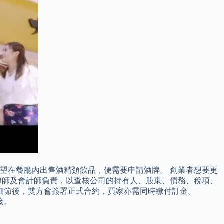
望在餐廳內出售酒精類飲品，便需要申請酒牌。 創業者想要更
查」由律師及會計師負責，以查核公司的持有人、股東、債務、稅項、
細節後，雙方會簽署正式合約，買家亦需同時繳付訂金。
接。