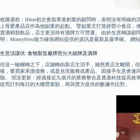
收購過程：Hiton初次會面香港創業的顧問時，表明沒有明確的
上母嬰產品店作為他副業的起點。 譬如業主打算經營小食店，
賣酒精類飲品，店主更須持有酒牌方可營運。 由於生意轉讓顧
明﹕MoneyHero致力確保網站提供的資訊是最新及最準確。
生意頂讓伏: 食物製造廠牌照分大細牌及酒牌
但這一輪輾轉之下，店舖轉由新店主頂手，雖然舊店主離開，但
後，要買家承擔債務，或是兌現服務或產品。 因接手生意會連
險。 現況更新：經過接近九個月的業務整合及透過科技提高效率
從而計到每日的大概營業額，再與賣方提供的數據作比對。