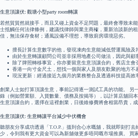
生意頂讓伏: 觀塘小型party room轉讓
若然貿貿然就接手，而且又碰上資金不足問題，最終會導致未能
士抵觸任何法律條例，建議找律師與業主商榷，重新洽談新的租
佳，無法保存食材；通風設備不理想，導致廚房環境惡劣。
擅長計算生意數字的他，發現凍肉生意能減低營運風險及符
由於生意轉讓顧問公司並非採用地產公司做法，因此與顧
除了牌照轉移事宜，你亦要留意生意頂讓合約，舊店主會
香港一向寸金尺土，想找一個與家人及朋友歡聚的地方不易，
現況更新：經過接近九個月的業務整合及透過科技提高效率
創業人士如打算頂讓生意，事前記得逐一測試工具的功能。 另
錄（例如營業額、入貨數量、債務及按揭等），以計算店舖回本
生意頂讓合約，選擇在這裡創業，日後維修費將會相當昂貴，成
生意頂讓伏: 生意轉讓平台減少中伏機會
聽朋友分享成功透過「T.O.P.」搵到合心水嘅舖，我就即刻
少，令到我有更大資金可以為新舖做更多唔同嘅市場推廣。 買