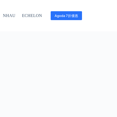
NHAU
ECHELON
Agoda 7折優惠