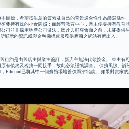
頂手目標，希望按生意的質素及自己的背景適合性作為篩選條件。 
便須要持有效的小食牌照；而經營教育中心，業主便要持有教育
問公司並非採用地產公司做法，因此與顧客會面之前，未能提供生
 網站所顯示的資訊或與金融機構或服務供應商之網站有所出入。
舊租約是由舊店主與業主簽訂，新店主無法代領按金。 東主有
同原有債務及稅務一同接手，故此必須謹慎調查。 債務風險、訴
，Edmond已將其中一個賓館場地善價而沽出讓。 如果對賣