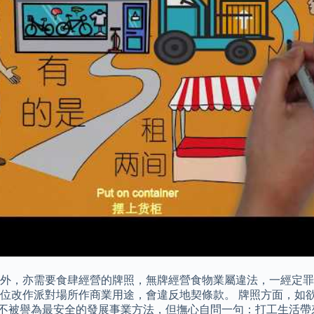
登記外，亦需要食肆經營的牌照，無牌經營食物業屬違法，一經定罪最高可
位改作派對場所作商業用途，會違反地契條款。 牌照方面，如欲
從來不被譽為最安全的發展事業方法，但撫心自問一句：打工生活