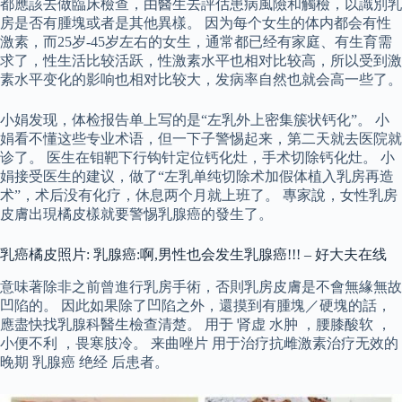
都應該去做臨床檢查，由醫生去評估患病風險和觸檢，以識別乳
房是否有腫塊或者是其他異樣。 因为每个女生的体内都会有性
激素，而25岁-45岁左右的女生，通常都已经有家庭、有生育需
求了，性生活比较活跃，性激素水平也相对比较高，所以受到激
素水平变化的影响也相对比较大，发病率自然也就会高一些了。
小娟发现，体检报告单上写的是“左乳外上密集簇状钙化”。 小
娟看不懂这些专业术语，但一下子警惕起来，第二天就去医院就
诊了。 医生在钼靶下行钩针定位钙化灶，手术切除钙化灶。 小
娟接受医生的建议，做了“左乳单纯切除术加假体植入乳房再造
术”，术后没有化疗，休息两个月就上班了。 專家說，女性乳房
皮膚出現橘皮樣就要警惕乳腺癌的發生了。
乳癌橘皮照片: 乳腺癌:啊,男性也会发生乳腺癌!!! – 好大夫在线
意味著除非之前曾進行乳房手術，否則乳房皮膚是不會無緣無故
凹陷的。 因此如果除了凹陷之外，還摸到有腫塊／硬塊的話，
應盡快找乳腺科醫生檢查清楚。 用于 肾虚 水肿 ，腰膝酸软 ，
小便不利 ，畏寒肢冷。 来曲唑片 用于治疗抗雌激素治疗无效的
晚期 乳腺癌 绝经 后患者。