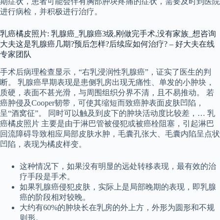
期症状，患者可能会伴有胸部肿块疼痛的症状，需要及时到医院
进行病检，并积极进行治疗。
乳癌橘皮照片: 乳腺癌_乳腺癌3级,刚做完手术,没有家族_想咨询
大夫这是乳腺癌几期?预后怎样?后续应如何治疗? – 好大夫在线
专家团队
手术后病理检查显示，“右乳浸润性乳腺癌”，证实了医生的判
断。 乳腺癌早期表现是患侧乳房出现无痛性、单发的小肿块，
质硬，表面不甚光滑，与周围组织分界不清，且不易推动。 若
癌肿侵及Cooper韧带，可使其缩短而致癌肿表面皮肤凹陷，
呈“酒窝征”。 同时可以触及到皮下的肿块活动度比较差，… 乳
癌橘皮照片 主要是由于淋巴管被侵犯或被癌栓阻塞，引起淋巴
回流障碍导致相应局部皮肤水肿，毛囊孔张大、毛囊内陷呈点状
凹陷，表现为橘皮样变。
这种情况下，如果没有明显的远处转移表现，最有效的治
疗手段是手术。
如果乳腺癌侵犯皮肤，实际上是局部晚期的表现，即乳腺
癌的阶段相对较晚。
大约有60%的肿块长在乳房的外上方，外形为圆形和不规
则形。