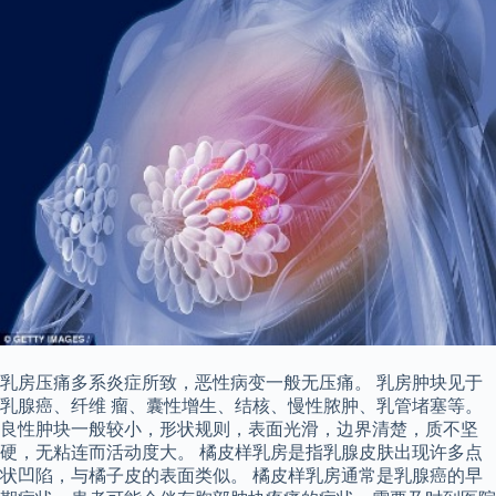
乳房压痛多系炎症所致，恶性病变一般无压痛。 乳房肿块见于
乳腺癌、纤维 瘤、囊性增生、结核、慢性脓肿、乳管堵塞等。
良性肿块一般较小，形状规则，表面光滑，边界清楚，质不坚
硬，无粘连而活动度大。 橘皮样乳房是指乳腺皮肤出现许多点
状凹陷，与橘子皮的表面类似。 橘皮样乳房通常是乳腺癌的早