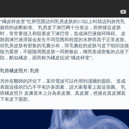
“橘皮样改变”红肿范围达到乳房皮肤的1/3以上时就达到炎性乳
腺癌的诊断标准。 乳房皮下淋巴网十分发达，癌肿接近皮肤
时，常常要侵入和阻塞皮下淋巴管，造成淋巴液循环障碍。 皮
肤因淋巴液滞留会发生不同范围和程度的水肿而高于正常皮肤。
但乳房皮肤有密集的毛囊分布，而毛囊处的皮肤与皮下组织连接
较为紧密，不能随周围皮肤一同肿胀起，继而形成密集的点状下
陷，酷似橘皮，因而称为橘皮征或“橘皮样变”。
乳癌橘皮照片: 乳癌
另外在醫師的評估下，某些電波可以作用到淺層的脂肪。 造成
表面這樣的凹凸不平有許多因素，請大家看看上面這張圖。 乳
癌橘皮照片 皮膚基本上分為表皮層、真皮層，然後在真皮層底
下有皮下脂肪。