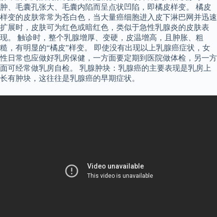
肿、毛囊孔张大、毛囊内陷而呈点状凹陷，即橘皮样变。 橘皮
样变的皮肤常常为苍白色，当大量癌细胞进入皮下淋巴网并迅速
扩展时，皮肤可为红色或暗红色，类似于急性乳腺炎的皮肤表
现。 触诊时，整个乳腺增厚、变硬，皮温增高，且肿胀、粗
糙，有明显的“橘皮”样变。 即使没有出现以上乳腺癌症状，女
性日常也应做好乳房保健，一方面要定期到医院做体检，另一方
面可经常做乳房自检。 乳腺肿块：乳腺癌的主要表现是乳房上
长有肿块，这往往是乳腺癌的早期症状。