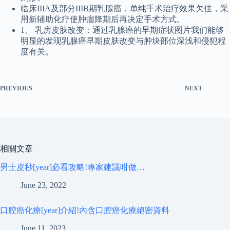
临床IIIA及部分IIIB期乳腺癌，单纯手术治疗效果欠佳，采
用新辅助化疗使肿瘤降期后再决定手术方式。
1、 乳房皮肤改变：通过乳腺癌的早期症状图片我们能够
明显的发现乳腺癌早期皮肤改变与肿块部位深浅和侵犯程
度有关。
PREVIOUS
NEXT
相關文章
男士皮秒[year]必看攻略!專家建議咁做…
June 23, 2022
口腔癌化療[year]介紹!內含口腔癌化療絕密資料
June 11, 2023