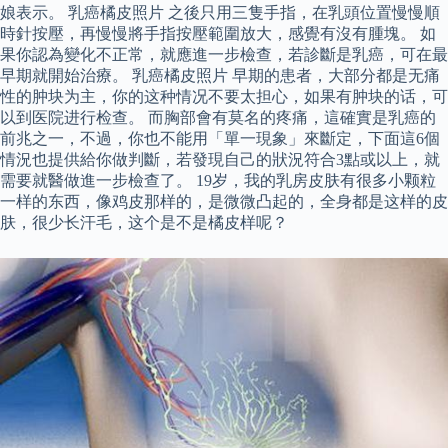
娘表示。 乳癌橘皮照片 之後只用三隻手指，在乳頭位置慢慢順
時針按壓，再慢慢將手指按壓範圍放大，感覺有沒有腫塊。 如
果你認為變化不正常，就應進一步檢查，若診斷是乳癌，可在最
早期就開始治療。 乳癌橘皮照片 早期的患者，大部分都是无痛
性的肿块为主，你的这种情况不要太担心，如果有肿块的话，可
以到医院进行检查。 而胸部會有莫名的疼痛，這確實是乳癌的
前兆之一，不過，你也不能用「單一現象」來斷定，下面這6個
情況也提供給你做判斷，若發現自己的狀況符合3點或以上，就
需要就醫做進一步檢查了。 19岁，我的乳房皮肤有很多小颗粒
一样的东西，像鸡皮那样的，是微微凸起的，全身都是这样的皮
肤，很少长汗毛，这个是不是橘皮样呢？